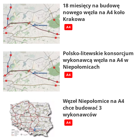
18 miesięcy na budowę
nowego węzła na A4 koło
Krakowa
A4
Polsko-litewskie konsorcjum
wykonawcą węzła na A4 w
Niepołomicach
A4
Węzeł Niepołomice na A4
chce budować 3
wykonawców
A4