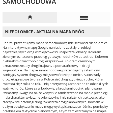
SAMOCHODOWA
NIEPOŁOMICE - AKTUALNA MAPA DRÓG
Poniżej prezentujemy mapę samochodową miejscowości Niepołomice.
Na interaktywną mapę Google naniesione zostały przebiegi
najważniejszych dróg w miejscowości i najbliższej okolicy. Kolorem
zielonym oznaczono przebieg gotowych odcinków autostrad. Kolorem
niebieskim oznaczono drogi ekspresowe. Kolorem czerwonym
oznaczone zostały drogi krajowe, a pomarańczowym drogi
wojewódzkie. Na mapie samochodowej prezentujemy zatem cały
istniejący system drogowy miejscowości Niepołomice. Autostrady i
drogi ekspresowe tworzą w Polsce sieć dróg szybkiego ruchu, która
rozrasta się z roku na rok. Linią przerywaną zaznaczono te odcinki tych
ważnych dróg, które są w budowie, a kropkami odcinki planowane.
Zwracamy uwagę na to, że wszystkie zamieszczone na mapie przebiegi
mają charakter wyłącznie orientacyjny i nie należy ich traktować jako
rzeczywiste przebiegi dróg, zwłaszcza dróg planowanych, bowiem w
dużym powiększeniu mapy mogą wystąpić znaczące różnice pomiędzy
przebiegiem faktycznie planowanym, a tym zamieszczonym na mapie.