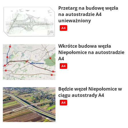
Przetarg na budowę węzła
na autostradzie A4
unieważniony
A4
Wkrótce budowa węzła
Niepołomice na autostradzie
A4
A4
Będzie węzeł Niepołomice w
ciągu autostrady A4
A4