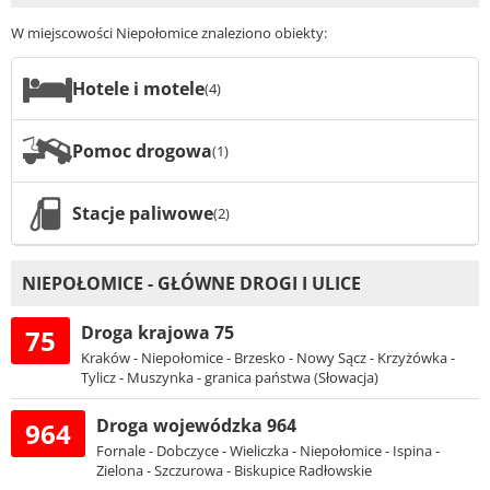
W miejscowości Niepołomice znaleziono obiekty:
Hotele i motele
(4)
Pomoc drogowa
(1)
Stacje paliwowe
(2)
NIEPOŁOMICE - GŁÓWNE DROGI I ULICE
Droga krajowa 75
75
Kraków - Niepołomice - Brzesko - Nowy Sącz - Krzyżówka -
Tylicz - Muszynka - granica państwa (Słowacja)
Droga wojewódzka 964
964
Fornale - Dobczyce - Wieliczka - Niepołomice - Ispina -
Zielona - Szczurowa - Biskupice Radłowskie