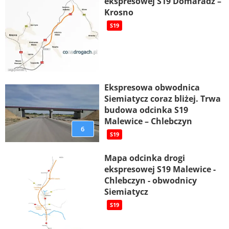
ekspresowej S19 Domaradz –
Krosno
S19
Ekspresowa obwodnica
Siemiatycz coraz bliżej. Trwa
budowa odcinka S19
Malewice – Chlebczyn
6
S19
Mapa odcinka drogi
ekspresowej S19 Malewice -
Chlebczyn - obwodnicy
Siemiatycz
S19