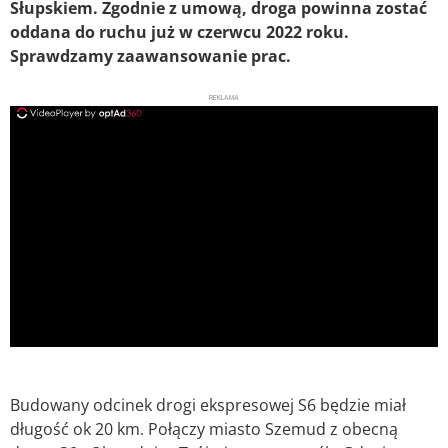
Słupskiem. Zgodnie z umową, droga powinna zostać
oddana do ruchu już w czerwcu 2022 roku.
Sprawdzamy zaawansowanie prac.
REKLAMA
ad
Budowany odcinek drogi ekspresowej S6 będzie miał
długość ok 20 km. Połączy miasto Szemud z obecną