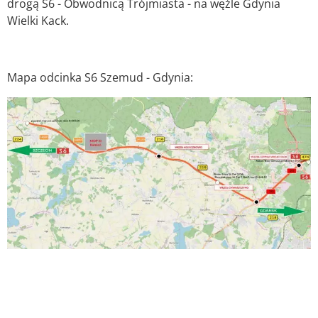
drogą S6 - Obwodnicą Trójmiasta - na węźle Gdynia
Wielki Kack.
Mapa odcinka S6 Szemud - Gdynia: