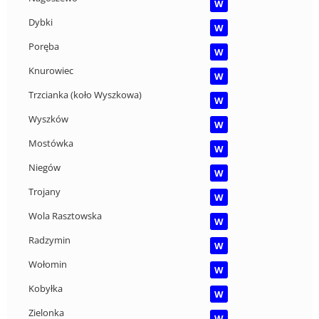
W
Dybki
W
Poręba
W
Knurowiec
W
Trzcianka (koło Wyszkowa)
W
Wyszków
W
Mostówka
W
Niegów
W
Trojany
W
Wola Rasztowska
W
Radzymin
W
Wołomin
W
Kobyłka
W
Zielonka
W