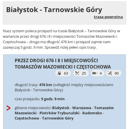
Białystok - Tarnowskie Góry
trasa powrotna
Nasz system poleca przejazd na trasie Białystok – Tarnowskie Góry w
wariancie przez drogi 676 i 8 i miejscowości Tomaszów Mazowiecki i
Częstochowa – droga ma długość 476 km i przejazd zajmie nam
zazwyczaj 5 godz. 9 min. Sprawdź niżej pełen opis trasy.
PRZEZ DROGI 676 I 8 I MIEJSCOWOŚCI
TOMASZÓW MAZOWIECKI I CZĘSTOCHOWA
63
25
4
90
długość trasy:
476 km
(odległość między miejscowościami
Białystok - Tarnowskie Góry)
czas przejazdu:
5 godz. 9 min
główne miejscowości:
Białystok
-
Warszawa
-
Tomaszów
Mazowiecki
-
Piotrków Trybunalski
-
Radomsko
-
Częstochowa
-
Tarnowskie Góry