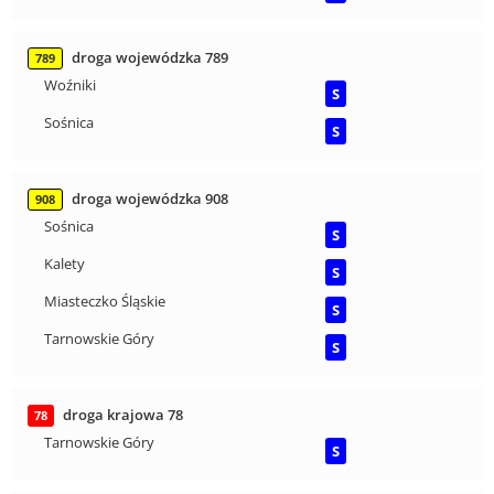
droga wojewódzka 789
789
Woźniki
S
Sośnica
S
droga wojewódzka 908
908
Sośnica
S
Kalety
S
Miasteczko Śląskie
S
Tarnowskie Góry
S
droga krajowa 78
78
Tarnowskie Góry
S