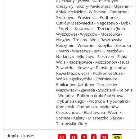
Rzędziany - Jeżewo Stare - Kobylin-
Cieszymy - Sikory-Pawłowięta - Mężenin -
Kołaki Kościelne - Wiśniewo - Zambrów -
Szumowo - Prosienica - Podborze -
Ostrów Mazowiecka - Nagoszewo - Dybki
- Poręba - Knurowiec - Trzcianka (koło
Wyszkowa) - Wyszków - Mostówka -
Niegów - Trojany - Wola Rasztowska -
Radzymin - Wołomin - Kobyłka - Zielonka
- Marki - Warszawa - Janki - Paszków -
Nadarzyn - Młochów - Siestrzeń - Żabia
Wola - Radziejowice - Mszczonów - Huta
Zawadzka - Kowiesy - Babsk - Julianów -
Rawa Mazowiecka - Podkonice Duże -
Wólka Jagielczyńska - Czerniewice -
Emilianów - Jakubów - Tomaszów
Mazowiecki - Zawada - Studzianki-Kolonia
- Wolbórz - Polichno (koło Piotrkowa
Trybunalskiego) - Piotrków Trybunalski -
Kamieńsk - Radomsko - Mykanów -
Częstochowa - Blachownia - Woźniki -
Sośnica - Kalety - Miasteczko Śląskie -
Tarnowskie Góry
drogi na trasie:
A1
S8
7
8
78
676