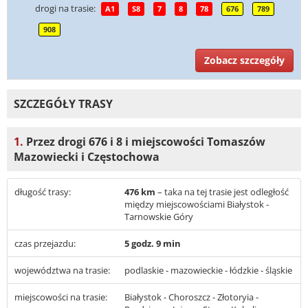
drogi na trasie:
A1
S8
7
8
78
676
789
908
Zobacz szczegóły
SZCZEGÓŁY TRASY
1.
Przez drogi 676 i 8 i miejscowości Tomaszów
Mazowiecki i Częstochowa
długość trasy:
476 km
– taka na tej trasie jest odległość
między miejscowościami Białystok -
Tarnowskie Góry
czas przejazdu:
5 godz. 9 min
województwa na trasie:
podlaskie - mazowieckie - łódzkie - śląskie
miejscowości na trasie:
Białystok - Choroszcz - Złotoryia -