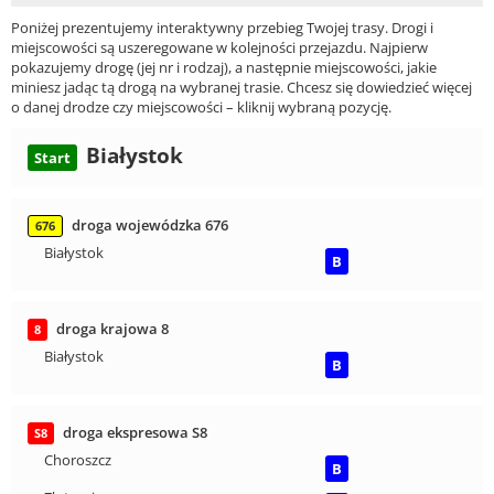
Poniżej prezentujemy interaktywny przebieg Twojej trasy. Drogi i
miejscowości są uszeregowane w kolejności przejazdu. Najpierw
pokazujemy drogę (jej nr i rodzaj), a następnie miejscowości, jakie
miniesz jadąc tą drogą na wybranej trasie. Chcesz się dowiedzieć więcej
o danej drodze czy miejscowości – kliknij wybraną pozycję.
Białystok
Start
droga wojewódzka 676
676
Białystok
B
droga krajowa 8
8
Białystok
B
droga ekspresowa S8
S8
Choroszcz
B