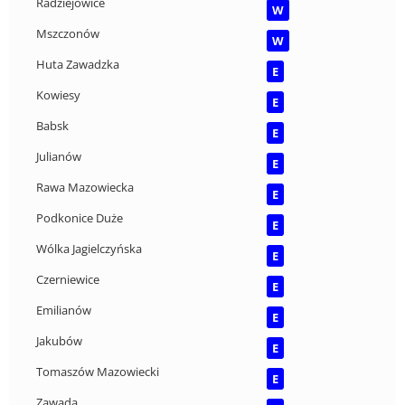
Radziejowice
W
Mszczonów
W
Huta Zawadzka
E
Kowiesy
E
Babsk
E
Julianów
E
Rawa Mazowiecka
E
Podkonice Duże
E
Wólka Jagielczyńska
E
Czerniewice
E
Emilianów
E
Jakubów
E
Tomaszów Mazowiecki
E
Zawada