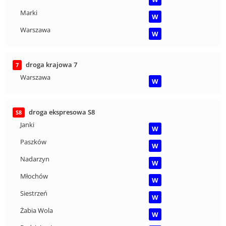
Marki
W
Warszawa
W
droga krajowa 7
7
Warszawa
W
droga ekspresowa S8
S8
Janki
W
Paszków
W
Nadarzyn
W
Młochów
W
Siestrzeń
W
Żabia Wola
W