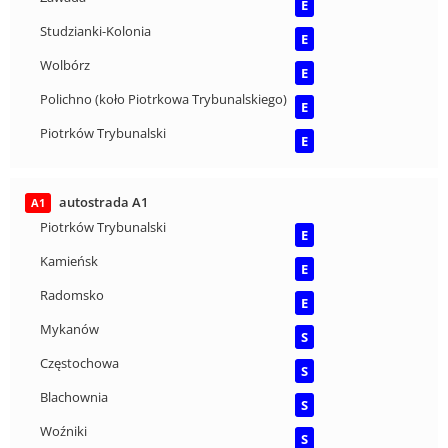
E
Studzianki-Kolonia
E
Wolbórz
E
Polichno (koło Piotrkowa Trybunalskiego)
E
Piotrków Trybunalski
E
autostrada A1
A1
Piotrków Trybunalski
E
Kamieńsk
E
Radomsko
E
Mykanów
S
Częstochowa
S
Blachownia
S
Woźniki
S