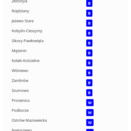
Złotoryia
B
Rzędziany
B
Jeżewo Stare
B
Kobylin-Cieszymy
B
Sikory-Pawłowięta
B
Mężenin
B
Kołaki Kościelne
B
Wiśniewo
B
Zambrów
B
Szumowo
B
Prosienica
W
Podborze
W
Ostrów Mazowiecka
W
Nagoszewo