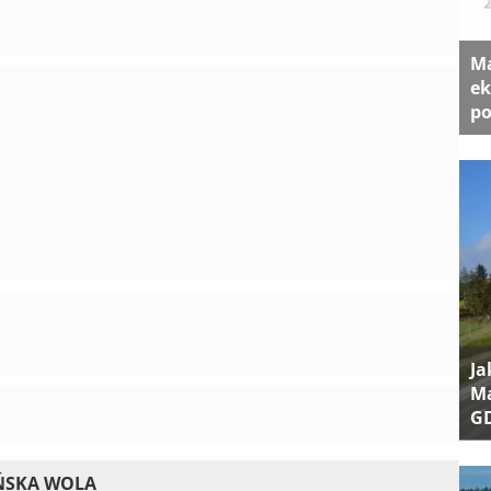
Ma
ek
po
Ja
Ma
G
UŃSKA WOLA