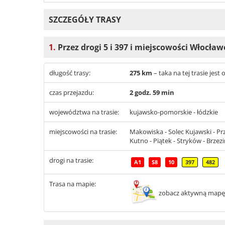
SZCZEGÓŁY TRASY
1.
Przez drogi 5 i 397 i miejscowości Włocław
długość trasy:
275 km
– taka na tej trasie je
czas przejazdu:
2 godz. 59 min
województwa na trasie:
kujawsko-pomorskie - łódzkie
miejscowości na trasie:
Makowiska - Solec Kujawski - Przy
Kutno - Piątek - Stryków - Brzez
drogi na trasie:
A1
S8
10
397
482
Trasa na mapie:
zobacz aktywną mapę