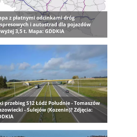
pa z płatnymi odcinkami dróg
spresowych i autostrad dla pojazdów
wyżej 3,5 t. Mapa: GDDKIA
ki przebieg S12 Łódź Południe - Tomaszów
zowiecki - Sulejów (Kozenin)? Zdjęcia:
DDKIA