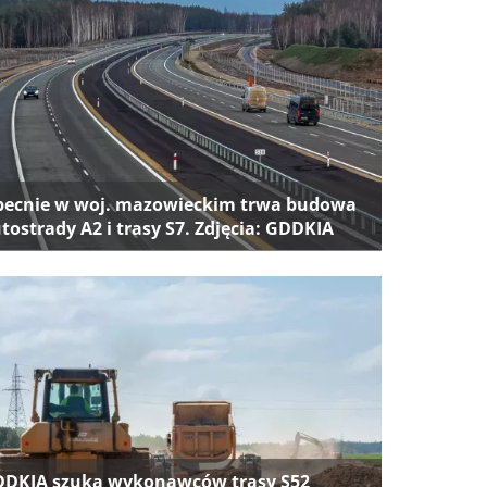
ecnie w woj. mazowieckim trwa budowa
tostrady A2 i trasy S7. Zdjęcia: GDDKIA
DKIA szuka wykonawców trasy S52