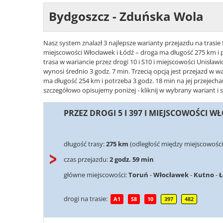
Bydgoszcz - Zduńska Wola
Nasz system znalazł 3 najlepsze warianty przejazdu na trasie 
miejscowości Włocławek i Łódź – droga ma długość 275 km i p
trasa w wariancie przez drogi 10 i S10 i miejscowości Unisław
wynosi średnio 3 godz. 7 min. Trzecią opcją jest przejazd w wa
ma długość 254 km i potrzeba 3 godz. 18 min na jej przejech
szczegółowo opisujemy poniżej - kliknij w wybrany wariant i 
PRZEZ DROGI 5 I 397 I MIEJSCOWOŚCI W
długość trasy:
275 km
(odległość między miejscowośc
czas przejazdu:
2 godz. 59 min
główne miejscowości:
Toruń
-
Włocławek
-
Kutno
-
Ł
drogi na trasie:
A1
S8
10
397
482