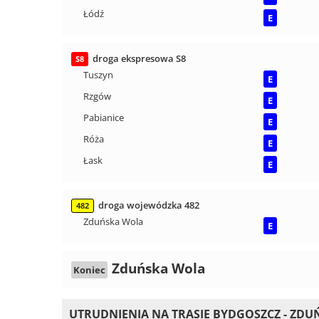
Łódź
E
droga ekspresowa S8
S8
Tuszyn
E
Rzgów
E
Pabianice
E
Róża
E
Łask
E
droga wojewódzka 482
482
Zduńska Wola
E
Zduńska Wola
Koniec
UTRUDNIENIA NA TRASIE BYDGOSZCZ - ZD