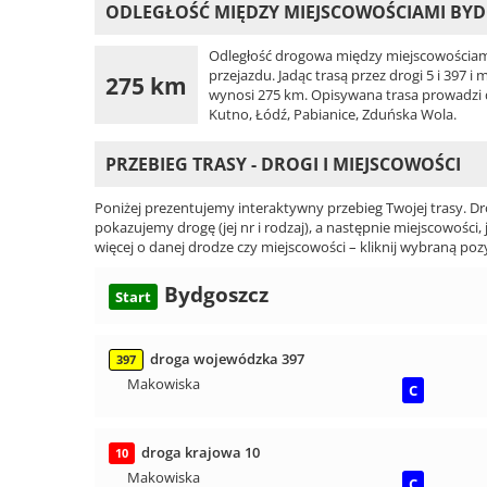
ODLEGŁOŚĆ MIĘDZY MIEJSCOWOŚCIAMI BYD
Odległość drogowa między miejscowościam
przejazdu. Jadąc trasą przez drogi 5 i 397 
275 km
wynosi 275 km. Opisywana trasa prowadzi dr
Kutno, Łódź, Pabianice, Zduńska Wola.
PRZEBIEG TRASY - DROGI I MIEJSCOWOŚCI
Poniżej prezentujemy interaktywny przebieg Twojej trasy. Dr
pokazujemy drogę (jej nr i rodzaj), a następnie miejscowości, 
więcej o danej drodze czy miejscowości – kliknij wybraną pozy
Bydgoszcz
Start
droga wojewódzka 397
397
Makowiska
C
droga krajowa 10
10
Makowiska
C