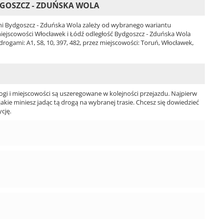
GOSZCZ - ZDUŃSKA WOLA
i Bydgoszcz - Zduńska Wola zależy od wybranego wariantu
i miejscowości Włocławek i Łódź odległość Bydgoszcz - Zduńska Wola
ogami: A1, S8, 10, 397, 482, przez miejscowości: Toruń, Włocławek,
ogi i miejscowości są uszeregowane w kolejności przejazdu. Najpierw
jakie miniesz jadąc tą drogą na wybranej trasie. Chcesz się dowiedzieć
cję.