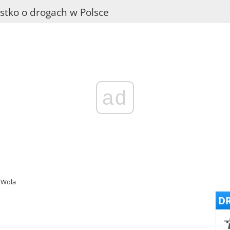
stko o drogach w Polsce
ad
 Wola
DR