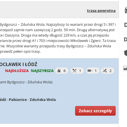
trasa powrotna
Bydgoszcz – Zduńska Wola. Najszybszy to wariant przez drogi 5 i 397 i
rzejazd zajmie nam zazwyczaj 2 godz. 59 min. Drugą alternatywą jest
ice i Daszyna. Droga ma wtedy długość 229 km, a czas jej przejazdu
riancie przez drogi A1 i 703 i miejscowości Włocławek i Zgierz. Ta trasa
anie. Wszystkie warianty przejazdu trasy Bydgoszcz – Zduńska Wola
sprawdź pełen opis trasy.
ŁOCŁAWEK I ŁÓDŹ
NAJDŁUŻSZA
NAJSZYBSZA
6
1
1
2
iami Bydgoszcz - Zduńska Wola)
ódź
-
Pabianice
-
Zduńska Wola
Zobacz szczegóły