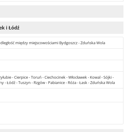
ek i Łódź
st odległość między miejscowościami Bydgoszcz - Zduńska Wola
łubie - Cierpice - Toruń - Ciechocinek - Włocławek - Kowal - Sójki -
iny - Łódź - Tuszyn - Rzgów - Pabianice - Róża - Łask - Zduńska Wola