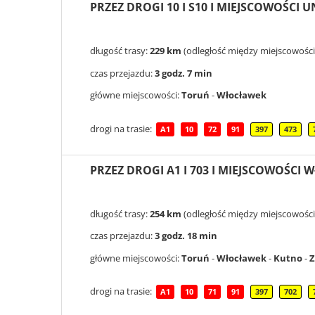
PRZEZ DROGI 10 I S10 I MIEJSCOWOŚCI 
długość trasy:
229 km
(odległość między miejscowośc
czas przejazdu:
3 godz. 7 min
główne miejscowości:
Toruń
-
Włocławek
drogi na trasie:
A1
10
72
91
397
473
PRZEZ DROGI A1 I 703 I MIEJSCOWOŚCI 
długość trasy:
254 km
(odległość między miejscowośc
czas przejazdu:
3 godz. 18 min
główne miejscowości:
Toruń
-
Włocławek
-
Kutno
-
Z
drogi na trasie:
A1
10
71
91
397
702