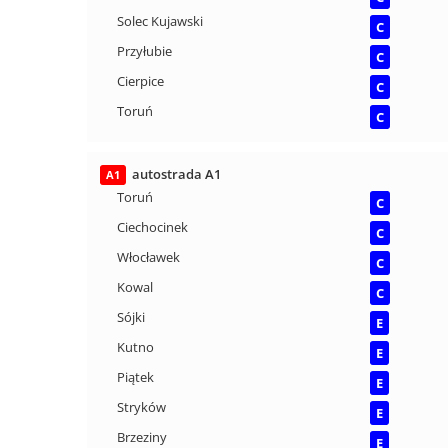
Solec Kujawski
C
Przyłubie
C
Cierpice
C
Toruń
C
autostrada A1
A1
Toruń
C
Ciechocinek
C
Włocławek
C
Kowal
C
Sójki
E
Kutno
E
Piątek
E
Stryków
E
Brzeziny
E