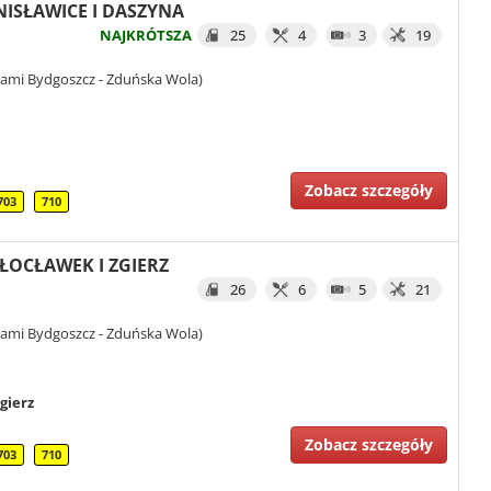
UNISŁAWICE I DASZYNA
NAJKRÓTSZA
25
4
3
19
iami Bydgoszcz - Zduńska Wola)
Zobacz szczegóły
703
710
WŁOCŁAWEK I ZGIERZ
26
6
5
21
iami Bydgoszcz - Zduńska Wola)
gierz
Zobacz szczegóły
703
710