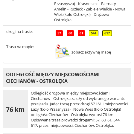
Przasnysza) - Krasnosielc - Biernaty -
Amelin - Ruzieck - Zabiele Wielkie - Nowa
Wieś (koło Ostrołęki) - Drężewo -
Ostrołęka
drogi na trasie:
57
60
61
544
617
Trasa na mapie:
zobacz aktywną mapę
ODLEGŁOŚĆ MIĘDZY MIEJSCOWOŚCIAMI
CIECHANÓW - OSTROŁĘKA
Odległość drogowa między miejscowościami
Ciechanów - Ostrołęka zależy od wybranego wariantu
przejazdu. Jadąc trasą przez drogi 57 i 61 i miejscowości
76 km
Łazy (koło Przasnysza) i Nowa Wieś (koło Ostrołęki)
odległość Ciechanów - Ostrołęka wynosi 76 km.
Opisywana trasa prowadzi drogami: 57, 60, 61, 544,
617, przez miejscowości: Ciechanów, Ostrołęka.