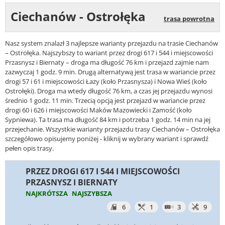
Ciechanów - Ostrołęka
trasa powrotna
Nasz system znalazł 3 najlepsze warianty przejazdu na trasie Ciechanów
– Ostrołęka. Najszybszy to wariant przez drogi 617 i 544 i miejscowości
Przasnysz i Biernaty – droga ma długość 76 km i przejazd zajmie nam
zazwyczaj 1 godz. 9 min. Drugą alternatywą jest trasa w wariancie przez
drogi 57 i 61 i miejscowości Łazy (koło Przasnysza) i Nowa Wieś (koło
Ostrołęki). Droga ma wtedy długość 76 km, a czas jej przejazdu wynosi
średnio 1 godz. 11 min. Trzecią opcją jest przejazd w wariancie przez
drogi 60 i 626 i miejscowości Maków Mazowiecki i Zamość (koło
Sypniewa). Ta trasa ma długość 84 km i potrzeba 1 godz. 14 min na jej
przejechanie. Wszystkie warianty przejazdu trasy Ciechanów – Ostrołęka
szczegółowo opisujemy poniżej - kliknij w wybrany wariant i sprawdź
pełen opis trasy.
PRZEZ DROGI 617 I 544 I MIEJSCOWOŚCI
PRZASNYSZ I BIERNATY
NAJKRÓTSZA
NAJSZYBSZA
6
1
3
9