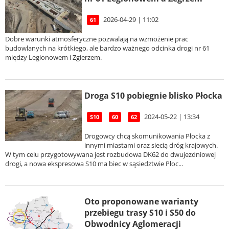
2026-04-29 | 11:02
61
Dobre warunki atmosferyczne pozwalają na wzmożenie prac
budowlanych na krótkiego, ale bardzo ważnego odcinka drogi nr 61
między Legionowem i Zgierzem.
Droga S10 pobiegnie blisko Płocka
2024-05-22 | 13:34
S10
60
62
Drogowcy chcą skomunikowania Płocka z
innymi miastami oraz siecią dróg krajowych.
W tym celu przygotowywana jest rozbudowa DK62 do dwujezdniowej
drogi, a nowa ekspresowa S10 ma biec w sąsiedztwie Płoc...
Oto proponowane warianty
przebiegu trasy S10 i S50 do
Obwodnicy Aglomeracji