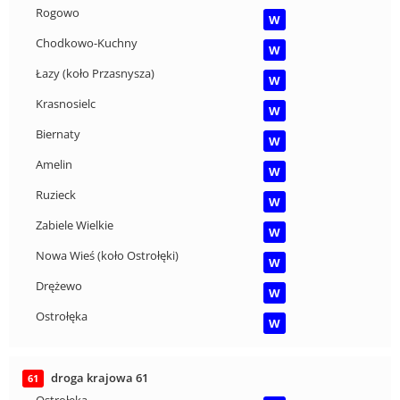
Rogowo
W
Chodkowo-Kuchny
W
Łazy (koło Przasnysza)
W
Krasnosielc
W
Biernaty
W
Amelin
W
Ruzieck
W
Zabiele Wielkie
W
Nowa Wieś (koło Ostrołęki)
W
Drężewo
W
Ostrołęka
W
droga krajowa 61
61