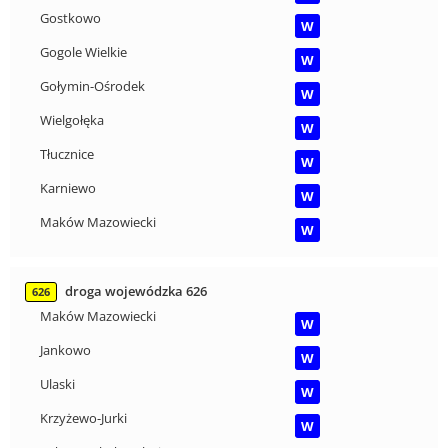
Gostkowo
W
Gogole Wielkie
W
Gołymin-Ośrodek
W
Wielgołęka
W
Tłucznice
W
Karniewo
W
Maków Mazowiecki
W
droga wojewódzka 626
626
Maków Mazowiecki
W
Jankowo
W
Ulaski
W
Krzyżewo-Jurki
W