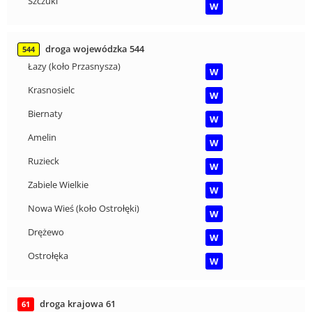
Szczuki
W
droga wojewódzka 544
544
Łazy (koło Przasnysza)
W
Krasnosielc
W
Biernaty
W
Amelin
W
Ruzieck
W
Zabiele Wielkie
W
Nowa Wieś (koło Ostrołęki)
W
Drężewo
W
Ostrołęka
W
droga krajowa 61
61