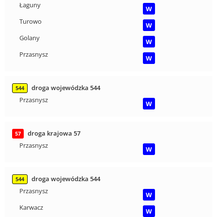
Łaguny
W
Turowo
W
Golany
W
Przasnysz
W
droga wojewódzka 544
544
Przasnysz
W
droga krajowa 57
57
Przasnysz
W
droga wojewódzka 544
544
Przasnysz
W
Karwacz
W