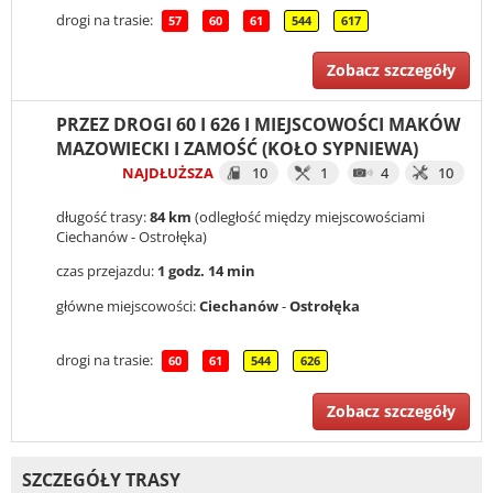
drogi na trasie:
57
60
61
544
617
Zobacz szczegóły
PRZEZ DROGI 60 I 626 I MIEJSCOWOŚCI MAKÓW
MAZOWIECKI I ZAMOŚĆ (KOŁO SYPNIEWA)
NAJDŁUŻSZA
10
1
4
10
długość trasy:
84 km
(odległość między miejscowościami
Ciechanów - Ostrołęka)
czas przejazdu:
1 godz. 14 min
główne miejscowości:
Ciechanów
-
Ostrołęka
drogi na trasie:
60
61
544
626
Zobacz szczegóły
SZCZEGÓŁY TRASY