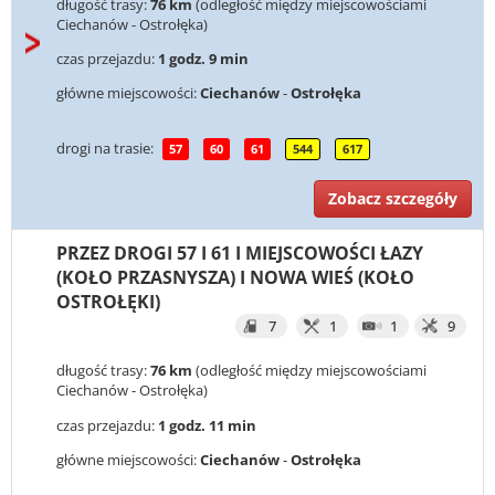
długość trasy:
76 km
(odległość między miejscowościami
Ciechanów - Ostrołęka)
czas przejazdu:
1 godz. 9 min
główne miejscowości:
Ciechanów
-
Ostrołęka
drogi na trasie:
57
60
61
544
617
Zobacz szczegóły
PRZEZ DROGI 57 I 61 I MIEJSCOWOŚCI ŁAZY
(KOŁO PRZASNYSZA) I NOWA WIEŚ (KOŁO
OSTROŁĘKI)
7
1
1
9
długość trasy:
76 km
(odległość między miejscowościami
Ciechanów - Ostrołęka)
czas przejazdu:
1 godz. 11 min
główne miejscowości:
Ciechanów
-
Ostrołęka