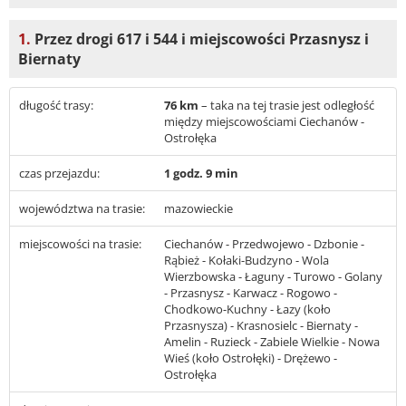
1.
Przez drogi 617 i 544 i miejscowości Przasnysz i
Biernaty
długość trasy:
76 km
– taka na tej trasie jest odległość
między miejscowościami Ciechanów -
Ostrołęka
czas przejazdu:
1 godz. 9 min
województwa na trasie:
mazowieckie
miejscowości na trasie:
Ciechanów - Przedwojewo - Dzbonie -
Rąbież - Kołaki-Budzyno - Wola
Wierzbowska - Łaguny - Turowo - Golany
- Przasnysz - Karwacz - Rogowo -
Chodkowo-Kuchny - Łazy (koło
Przasnysza) - Krasnosielc - Biernaty -
Amelin - Ruzieck - Zabiele Wielkie - Nowa
Wieś (koło Ostrołęki) - Drężewo -
Ostrołęka