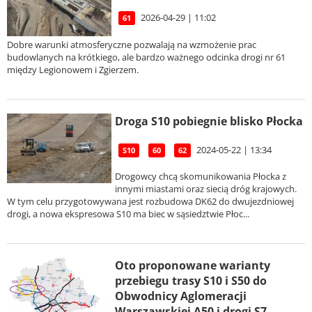
2026-04-29 | 11:02
61
Dobre warunki atmosferyczne pozwalają na wzmożenie prac
budowlanych na krótkiego, ale bardzo ważnego odcinka drogi nr 61
między Legionowem i Zgierzem.
Droga S10 pobiegnie blisko Płocka
2024-05-22 | 13:34
S10
60
62
Drogowcy chcą skomunikowania Płocka z
innymi miastami oraz siecią dróg krajowych.
W tym celu przygotowywana jest rozbudowa DK62 do dwujezdniowej
drogi, a nowa ekspresowa S10 ma biec w sąsiedztwie Płoc...
Oto proponowane warianty
przebiegu trasy S10 i S50 do
Obwodnicy Aglomeracji
Warszawskiej A50 i drogi S7