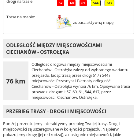
drogi na trasie:
57
60
61
544
617
Trasa na mapie:
zobacz aktywną mapę
ODLEGŁOŚĆ MIĘDZY MIEJSCOWOŚCIAMI
CIECHANÓW - OSTROŁĘKA
Odległość drogowa między miejscowościami
Ciechanów - Ostrołęka zależy od wybranego wariantu
przejazdu. Jadąc trasą przez drogi 617 i 544 i
76 km
miejscowości Przasnysz i Biernaty odległość
Ciechanów - Ostrołęka wynosi 76 km. Opisywana trasa
prowadzi drogami: 57, 60, 61, 544, 617, przez
miejscowości: Ciechanów, Ostrołęka.
PRZEBIEG TRASY - DROGI I MIEJSCOWOŚCI
Poniżej prezentujemy interaktywny przebieg Twojej trasy. Drogi i
miejscowości są uszeregowane w kolejności przejazdu. Najpierw
pokazujemy drogę (jej nr i rodzaj), a następnie miejscowości, jakie