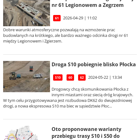
nr 61 Legionowem a Zegrzem
2026-04-29 | 11:02
61
Dobre warunki atmosferyczne pozwalają na wzmożenie prac
budowlanych na krótkiego, ale bardzo ważnego odcinka drogi nr 61
między Legionowem i Zgierzem.
Droga S10 pobiegnie blisko Płocka
2024-05-22 | 13:34
S10
60
62
Drogowcy chcą skomunikowania Płocka z
innymi miastami oraz siecią dróg krajowych.
W tym celu przygotowywana jest rozbudowa DK62 do dwujezdniowej
drogi, a nowa ekspresowa S10 ma biec w sąsiedztwie Płoc...
Oto proponowane warianty
przebiegu trasy S10 i S50 do