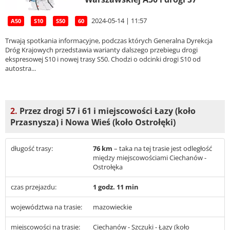
2024-05-14 | 11:57
A50
S10
S50
60
Trwają spotkania informacyjne, podczas których Generalna Dyrekcja
Dróg Krajowych przedstawia warianty dalszego przebiegu drogi
ekspresowej S10 i nowej trasy S50. Chodzi o odcinki drogi S10 od
autostra...
2.
Przez drogi 57 i 61 i miejscowości Łazy (koło
Przasnysza) i Nowa Wieś (koło Ostrołęki)
długość trasy:
76 km
– taka na tej trasie jest odległość
między miejscowościami Ciechanów -
Ostrołęka
czas przejazdu:
1 godz. 11 min
województwa na trasie:
mazowieckie
miejscowości na trasie:
Ciechanów - Szczuki - Łazy (koło