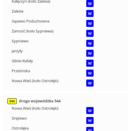
Kałęczyn (koło Zalesia)
W
Zalesie
W
Gąsewo Poduchowne
W
Zamość (koło Sypniewa)
W
Sypniewo
W
Jarzyły
W
Glinki-Rafały
W
Prześniska
W
Nowa Wieś (koło Ostrołęki)
W
droga wojewódzka 544
544
Nowa Wieś (koło Ostrołęki)
W
Drężewo
W
Ostrołęka
W