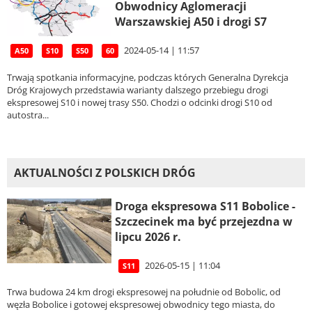
Obwodnicy Aglomeracji
Warszawskiej A50 i drogi S7
2024-05-14 | 11:57
A50
S10
S50
60
Trwają spotkania informacyjne, podczas których Generalna Dyrekcja
Dróg Krajowych przedstawia warianty dalszego przebiegu drogi
ekspresowej S10 i nowej trasy S50. Chodzi o odcinki drogi S10 od
autostra...
AKTUALNOŚCI Z POLSKICH DRÓG
Droga ekspresowa S11 Bobolice -
Szczecinek ma być przejezdna w
lipcu 2026 r.
2026-05-15 | 11:04
S11
Trwa budowa 24 km drogi ekspresowej na południe od Bobolic, od
węzła Bobolice i gotowej ekspresowej obwodnicy tego miasta, do