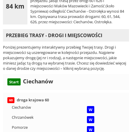
przejazdu. Jadąc trasą przez drogi 60 i 626 i
84 km
miejscowości Maków Mazowiecki i Zamość (koło
Sypniewa) odległość Ciechanów - Ostrołęka wynosi 84
km. Opisywana trasa prowadzi drogami: 60, 61, 544,
626, przez miejscowości: Ciechanów, Ostrołęka.
PRZEBIEG TRASY - DROGI I MIEJSCOWOŚCI
Poniżej prezentujemy interaktywny przebieg Twojej trasy. Drogi i
miejscowości są uszeregowane w kolejności przejazdu. Najpierw
pokazujemy drogę (jej nr i rodzaj), a następnie miejscowości, jakie
miniesz jadąc tą drogą na wybranej trasie. Chcesz się dowiedzieć więcej
o danej drodze czy miejscowości – kliknij wybraną pozycję.
Ciechanów
Start
droga krajowa 60
60
Ciechanów
W
Chrzanówek
W
Pomorze
W