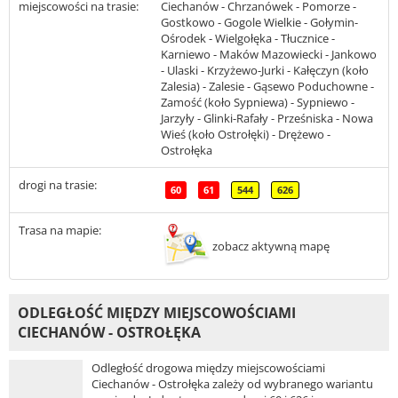
miejscowości na trasie:
Ciechanów - Chrzanówek - Pomorze -
Gostkowo - Gogole Wielkie - Gołymin-
Ośrodek - Wielgołęka - Tłucznice -
Karniewo - Maków Mazowiecki - Jankowo
- Ulaski - Krzyżewo-Jurki - Kałęczyn (koło
Zalesia) - Zalesie - Gąsewo Poduchowne -
Zamość (koło Sypniewa) - Sypniewo -
Jarzyły - Glinki-Rafały - Prześniska - Nowa
Wieś (koło Ostrołęki) - Drężewo -
Ostrołęka
drogi na trasie:
60
61
544
626
Trasa na mapie:
zobacz aktywną mapę
ODLEGŁOŚĆ MIĘDZY MIEJSCOWOŚCIAMI
CIECHANÓW - OSTROŁĘKA
Odległość drogowa między miejscowościami
Ciechanów - Ostrołęka zależy od wybranego wariantu