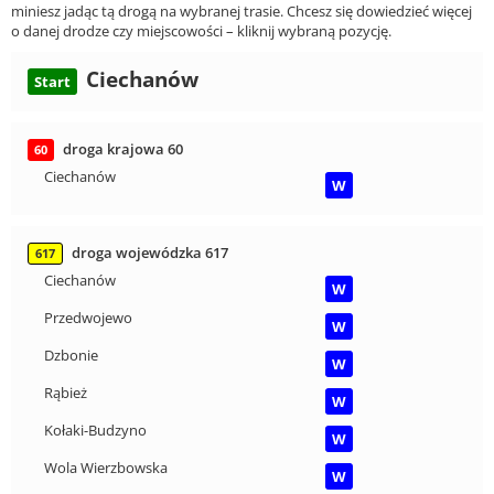
miniesz jadąc tą drogą na wybranej trasie. Chcesz się dowiedzieć więcej
o danej drodze czy miejscowości – kliknij wybraną pozycję.
Ciechanów
Start
droga krajowa 60
60
Ciechanów
W
droga wojewódzka 617
617
Ciechanów
W
Przedwojewo
W
Dzbonie
W
Rąbież
W
Kołaki-Budzyno
W
Wola Wierzbowska
W