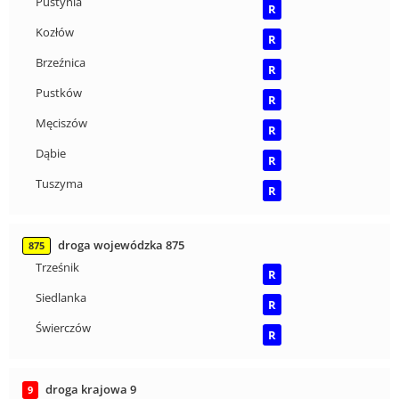
Pustynia
R
Kozłów
R
Brzeźnica
R
Pustków
R
Męciszów
R
Dąbie
R
Tuszyma
R
droga wojewódzka 875
875
Trześnik
R
Siedlanka
R
Świerczów
R
droga krajowa 9
9