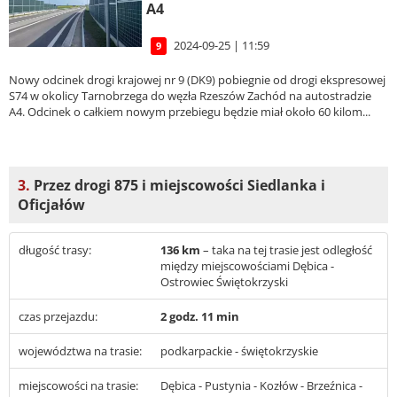
A4
2024-09-25 | 11:59
9
Nowy odcinek drogi krajowej nr 9 (DK9) pobiegnie od drogi ekspresowej
S74 w okolicy Tarnobrzega do węzła Rzeszów Zachód na autostradzie
A4. Odcinek o całkiem nowym przebiegu będzie miał około 60 kilom...
3.
Przez drogi 875 i miejscowości Siedlanka i
Oficjałów
długość trasy:
136 km
– taka na tej trasie jest odległość
między miejscowościami Dębica -
Ostrowiec Świętokrzyski
czas przejazdu:
2 godz. 11 min
województwa na trasie:
podkarpackie - świętokrzyskie
miejscowości na trasie:
Dębica - Pustynia - Kozłów - Brzeźnica -