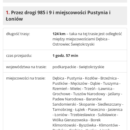
1.
Przez drogi 985 i 9 i miejscowości Pustynia i
Łoniów
długość trasy:
124 km
– taka na tej trasie jest odległość
między miejscowościami Dębica -
Ostrowiec Świętokrzyski
czas przejazdu:
1 godz. 57 min
województwa na trasie:
podkarpackie - świętokrzyskie
miejscowości na trasie:
Dębica - Pustynia - Kozłów - Brzeźnica -
Pustków - Męciszów - Dąbie - Tuszyma -
Rzemień - Mielec - Trześń - Ławnica -
Grochowe - Tuszów Narodowy - Jaślany -
Padew Narodowa - Baranów
Sandomierski - Skopanie - Siedleszczany -
Tarnobrzeg - Łążek - Piaseczno - Jasienica
- Łoniów - Trzebiesławice - Sulisławice -
Wólka Gieraszowska - Borek
Klimontowski - Byszówka - Klimontów -