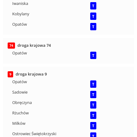
Iwaniska
T
Kobylany
T
Opatów
T
droga krajowa 74
74
Opatów
T
droga krajowa 9
9
Opatów
T
Sadowie
T
Obręczyna
T
Rżuchów
T
Milków
T
Ostrowiec Świętokrzyski
T