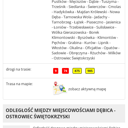
Pustków - Męciszów - Dąbie - Tuszyma -
Trześnik - Siedlanka - Świerczów - Cmolas
- Hadykówka - Majdan Królewski - Nowa
Dęba - Tarnowska Wola - Jadachy -
Tarnobrzeg - Łążek - Piaseczno - Jasienica
- Łoniów - Trzebiesławice - Sulisławice -
Wólka Gieraszowska - Borek
Klimontowski - Byszówka - Klimontów -
Pęchów - Grabina - Kurów - Lipnik -
Włostów - Okalina - Oficjałów - Opatów -
Sadowie - Obręczyna - Rżuchów - Milków
- Ostrowiec Świętokrzyski
drogi na trasie:
9
74
875
985
Trasa na mapie:
zobacz aktywną mapę
ODLEGŁOŚĆ MIĘDZY MIEJSCOWOŚCIAMI DĘBICA -
OSTROWIEC ŚWIĘTOKRZYSKI