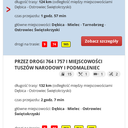
długość trasy:
124 km
(odległość między miejscowościami
Dębica - Ostrowiec Świętokrzyski)
czas przejazdu:
1 godz. 57 min
główne miejscowości:
Dębica
-
Mielec
-
Tarnobrzeg
-
Ostrowiec Świętokrzyski
Zobacz szczegóły
drogi na trasie:
9
74
985
PRZEZ DROGI 764 I 757 I MIEJSCOWOŚCI
TUSZÓW NARODOWY I PODMALENIEC
15
1
1
2
długość trasy:
132 km
(odległość między miejscowościami
Dębica - Ostrowiec Świętokrzyski)
czas przejazdu:
2 godz. 7 min
główne miejscowości:
Dębica
-
Mielec
-
Ostrowiec
Świętokrzyski
drogi na trasie: