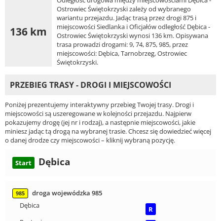
Odległość drogowa między miejscowościami Dębica -
Ostrowiec Świętokrzyski zależy od wybranego
wariantu przejazdu. Jadąc trasą przez drogi 875 i
miejscowości Siedlanka i Oficjałów odległość Dębica -
136 km
Ostrowiec Świętokrzyski wynosi 136 km. Opisywana
trasa prowadzi drogami: 9, 74, 875, 985, przez
miejscowości: Dębica, Tarnobrzeg, Ostrowiec
Świętokrzyski.
PRZEBIEG TRASY - DROGI I MIEJSCOWOŚCI
Poniżej prezentujemy interaktywny przebieg Twojej trasy. Drogi i
miejscowości są uszeregowane w kolejności przejazdu. Najpierw
pokazujemy drogę (jej nr i rodzaj), a następnie miejscowości, jakie
miniesz jadąc tą drogą na wybranej trasie. Chcesz się dowiedzieć więcej
o danej drodze czy miejscowości – kliknij wybraną pozycję.
Dębica
Start
droga wojewódzka 985
985
Dębica
R