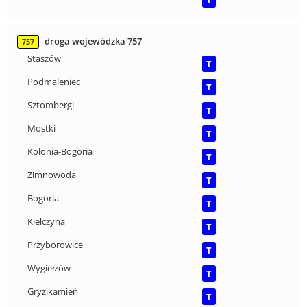
droga wojewódzka 757
757
Staszów
T
Podmaleniec
T
Sztombergi
T
Mostki
T
Kolonia-Bogoria
T
Zimnowoda
T
Bogoria
T
Kiełczyna
T
Przyborowice
T
Wygiełzów
T
Gryzikamień
T