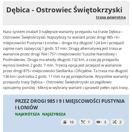
Dębica - Ostrowiec Świętokrzyski
trasa powrotna
Nasz system znalazł 3 najlepsze warianty przejazdu na trasie Dębica –
Ostrowiec Świętokrzyski. Najszybszy to wariant przez drogi 985 i 9 i
miejscowości Pustynia i Łoniów – droga ma długość 124 km i przejazd
zajmie nam zazwyczaj 1 godz. 57 min. Drugą alternatywą jest trasa w
wariancie przez drogi 764 i 757 i miejscowości Tuszów Narodowy i
Podmaleniec. Droga ma wtedy długość 132 km, a czas jej przejazdu
wynosi średnio 2 godz. 7 min. Trzecią opcją jest przejazd w wariancie
przez drogi 875 i miejscowości Siedlanka i Oficjałów. Ta trasa ma długość
136 km i potrzeba 2 godz. 11 min na jej przejechanie. Wszystkie warianty
przejazdu trasy Dębica – Ostrowiec Świętokrzyski szczegółowo
opisujemy poniżej - kliknij w wybrany wariant i sprawdź pełen opis trasy.
PRZEZ DROGI 985 I 9 I MIEJSCOWOŚCI PUSTYNIA
I ŁONIÓW
NAJKRÓTSZA
NAJSZYBSZA
16
1
3
2