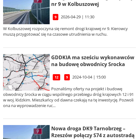
nr 9 w Kolbuszowej
2026-04-29 | 11:30
9
W Kolbuszowej rozpoczyna się remont drogi krajowej nr 9. Kierowcy
muszą przygotować się na czasowe utrudnienia w ruchu.
GDDKIA ma sześciu wykonawców
na budowę obwodnicy Srocka
2024-10-04 | 15:00
12
9
Poznaliśmy oferty na projekt i budowę
obwodnicy Srocka w ciągu wspólnego przebiegu dróg krajowych 12 i 91
w woj. łódzkim. Mieszkańcy od dawna czekają na tę inwestycję. Pozwoli
ona na wyprowadzenie ruc...
Nowa droga DK9 Tarnobrzeg –
Rzeszów połączy S74 z autostradą