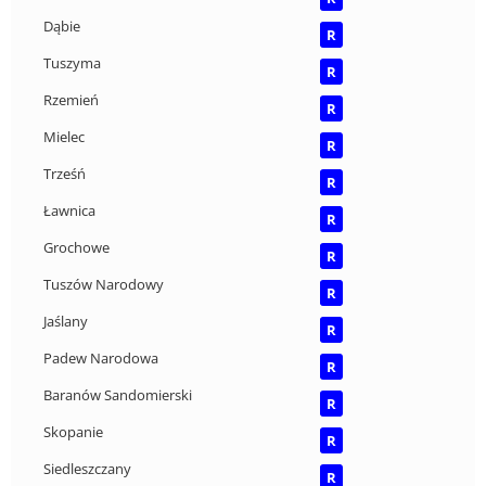
Dąbie
R
Tuszyma
R
Rzemień
R
Mielec
R
Trześń
R
Ławnica
R
Grochowe
R
Tuszów Narodowy
R
Jaślany
R
Padew Narodowa
R
Baranów Sandomierski
R
Skopanie
R
Siedleszczany
R