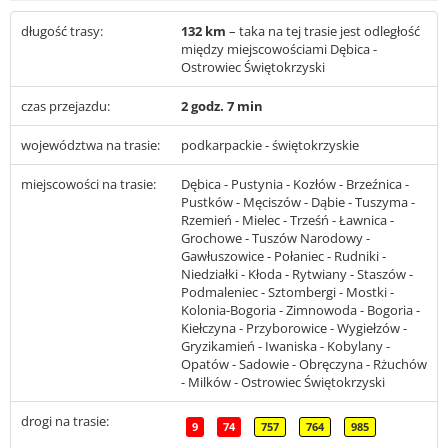
długość trasy:
132 km
– taka na tej trasie jest odległość
między miejscowościami Dębica -
Ostrowiec Świętokrzyski
czas przejazdu:
2 godz. 7 min
województwa na trasie:
podkarpackie - świętokrzyskie
miejscowości na trasie:
Dębica - Pustynia - Kozłów - Brzeźnica -
Pustków - Męciszów - Dąbie - Tuszyma -
Rzemień - Mielec - Trześń - Ławnica -
Grochowe - Tuszów Narodowy -
Gawłuszowice - Połaniec - Rudniki -
Niedziałki - Kłoda - Rytwiany - Staszów -
Podmaleniec - Sztombergi - Mostki -
Kolonia-Bogoria - Zimnowoda - Bogoria -
Kiełczyna - Przyborowice - Wygiełzów -
Gryzikamień - Iwaniska - Kobylany -
Opatów - Sadowie - Obręczyna - Rżuchów
- Milków - Ostrowiec Świętokrzyski
drogi na trasie:
9
74
757
764
985