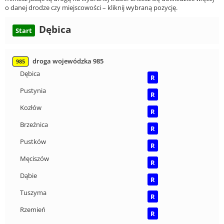
o danej drodze czy miejscowości – kliknij wybraną pozycję.
Dębica
Start
droga wojewódzka 985
985
Dębica
R
Pustynia
R
Kozłów
R
Brzeźnica
R
Pustków
R
Męciszów
R
Dąbie
R
Tuszyma
R
Rzemień
R