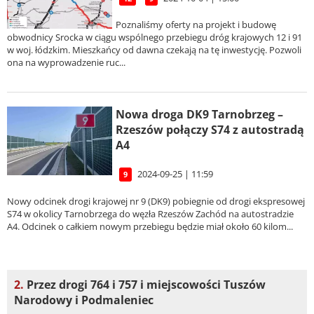
Poznaliśmy oferty na projekt i budowę
obwodnicy Srocka w ciągu wspólnego przebiegu dróg krajowych 12 i 91
w woj. łódzkim. Mieszkańcy od dawna czekają na tę inwestycję. Pozwoli
ona na wyprowadzenie ruc...
Nowa droga DK9 Tarnobrzeg –
Rzeszów połączy S74 z autostradą
A4
2024-09-25 | 11:59
9
Nowy odcinek drogi krajowej nr 9 (DK9) pobiegnie od drogi ekspresowej
S74 w okolicy Tarnobrzega do węzła Rzeszów Zachód na autostradzie
A4. Odcinek o całkiem nowym przebiegu będzie miał około 60 kilom...
2.
Przez drogi 764 i 757 i miejscowości Tuszów
Narodowy i Podmaleniec