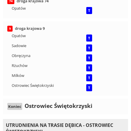
droga krajowa 74
74
Opatów
T
droga krajowa 9
9
Opatów
T
Sadowie
T
Obręczyna
T
Rżuchów
T
Milków
T
Ostrowiec Świętokrzyski
T
Ostrowiec Świętokrzyski
Koniec
UTRUDNIENIA NA TRASIE DĘBICA - OSTROWIEC