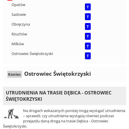
Opatów
T
Sadowie
T
Obręczyna
T
Rżuchów
T
Milków
T
Ostrowiec Świętokrzyski
T
Ostrowiec Świętokrzyski
Koniec
UTRUDNIENIA NA TRASIE DĘBICA - OSTROWIEC
ŚWIĘTOKRZYSKI
Na drogach wskazanych poniżej mogą wystąpić utrudnienia
– sprawdź, czy utrudnienia wystąpią również podczas
przejazdu daną drogą na trasie Dębica - Ostrowiec
Świętokrzyski.