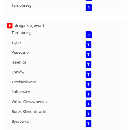
Tarnobrzeg
R
droga krajowa 9
9
Tarnobrzeg
R
Łążek
T
Piaseczno
T
Jasienica
T
Łoniów
T
Trzebiesławice
T
Sulisławice
T
Wólka Gieraszowska
T
Borek Klimontowski
T
Byszówka
T