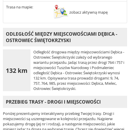
Trasa na mapie:
zobacz aktywną mapę
ODLEGŁOŚĆ MIĘDZY MIEJSCOWOŚCIAMI DĘBICA -
OSTROWIEC ŚWIĘTOKRZYSKI
Odległość drogowa między miejscowościami Dębica -
Ostrowiec Świętokrzyski zależy od wybranego
wariantu przejazdu. Jadąc trasą przez drogi 764 i 757 i
miejscowości Tuszów Narodowy i Podmaleniec
132 km
odległość Dębica - Ostrowiec Świętokrzyski wynosi
132 km. Opisywana trasa prowadzi drogami: 9, 74,
757, 764, 985, przez miejscowości: Dębica, Mielec,
Ostrowiec Świętokrzyski.
PRZEBIEG TRASY - DROGI I MIEJSCOWOŚCI
Poniżej prezentujemy interaktywny przebieg Twojej trasy. Drogi i
miejscowości są uszeregowane w kolejności przejazdu. Najpierw
pokazujemy drogę (jej nr i rodzaj), a następnie miejscowości, jakie
miniesz jadąc tą drogą na wybranej trasie. Chcesz się dowiedzieć więcej