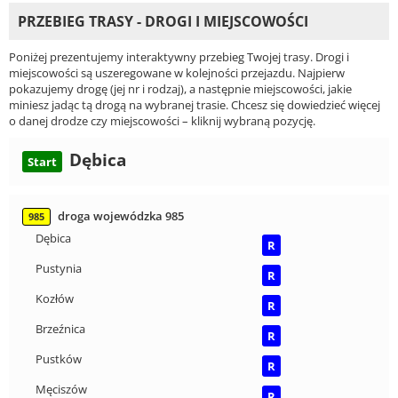
PRZEBIEG TRASY - DROGI I MIEJSCOWOŚCI
Poniżej prezentujemy interaktywny przebieg Twojej trasy. Drogi i
miejscowości są uszeregowane w kolejności przejazdu. Najpierw
pokazujemy drogę (jej nr i rodzaj), a następnie miejscowości, jakie
miniesz jadąc tą drogą na wybranej trasie. Chcesz się dowiedzieć więcej
o danej drodze czy miejscowości – kliknij wybraną pozycję.
Dębica
Start
droga wojewódzka 985
985
Dębica
R
Pustynia
R
Kozłów
R
Brzeźnica
R
Pustków
R
Męciszów
R