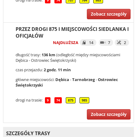
9
74
757
764
985
Zobacz szczegóły
PRZEZ DROGI 875 I MIEJSCOWOŚCI SIEDLANKA I
OFICJAŁÓW
NAJDŁUŻSZA
14
7
2
długość trasy:
136 km
(odległość między miejscowościami
Dębica - Ostrowiec Świętokrzyski)
czas przejazdu:
2 godz. 11 min
główne miejscowości:
Dębica
-
Tarnobrzeg
-
Ostrowiec
Świętokrzyski
drogi na trasie:
9
74
875
985
Zobacz szczegóły
SZCZEGÓŁY TRASY