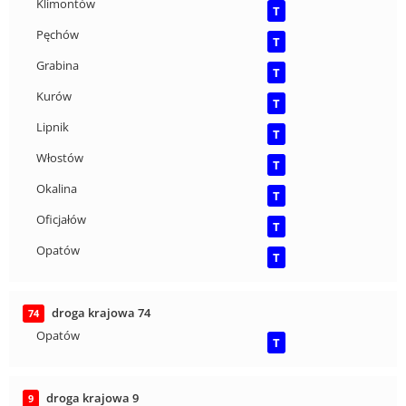
Klimontów
T
Pęchów
T
Grabina
T
Kurów
T
Lipnik
T
Włostów
T
Okalina
T
Oficjałów
T
Opatów
T
droga krajowa 74
74
Opatów
T
droga krajowa 9
9