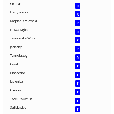
Cmolas
R
Hadykówka
R
Majdan Królewski
R
Nowa Dęba
R
Tarnowska Wola
R
Jadachy
R
Tarnobrzeg
R
Łążek
T
Piaseczno
T
Jasienica
T
Łoniów
T
Trzebiesławice
T
Sulisławice
T