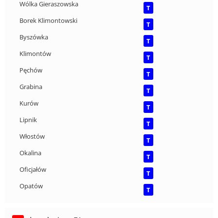
Wólka Gieraszowska
T
Borek Klimontowski
T
Byszówka
T
Klimontów
T
Pęchów
T
Grabina
T
Kurów
T
Lipnik
T
Włostów
T
Okalina
T
Oficjałów
T
Opatów
T