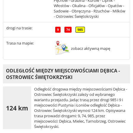
Pęchów - Grabina - Kurów - Lipnik -
Włostów - Okalina - Oficjałów - Opatów -
Sadowie - Obręczyna - Rżuchów - Milków
- Ostrowiec Świętokrzyski
drogi na trasie:
9
74
985
Trasa na mapie:
zobacz aktywną mapę
ODLEGŁOŚĆ MIĘDZY MIEJSCOWOŚCIAMI DĘBICA -
OSTROWIEC ŚWIĘTOKRZYSKI
Odległość drogowa między miejscowościami Dębica -
Ostrowiec Świętokrzyski zależy od wybranego
wariantu przejazdu. Jadąc trasą przez drogi 985 i 9 i
miejscowości Pustynia i Łoniów odległość Dębica -
124 km
Ostrowiec Świętokrzyski wynosi 124 km. Opisywana
trasa prowadzi drogami: 9, 74, 985, przez
miejscowości: Dębica, Mielec, Tarnobrzeg, Ostrowiec
Świętokrzyski.