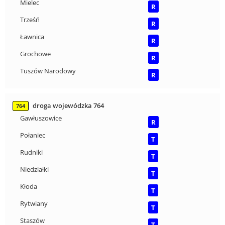
Mielec
R
Trześń
R
Ławnica
R
Grochowe
R
Tuszów Narodowy
R
droga wojewódzka 764
764
Gawłuszowice
R
Połaniec
T
Rudniki
T
Niedziałki
T
Kłoda
T
Rytwiany
T
Staszów
T