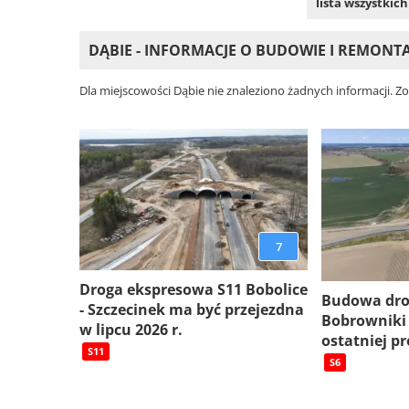
lista wszystkic
DĄBIE - INFORMACJE O BUDOWIE I REMON
Dla miejscowości Dąbie nie znaleziono żadnych informacji. Z
7
Droga ekspresowa S11 Bobolice
Budowa dro
- Szczecinek ma być przejezdna
Bobrowniki
w lipcu 2026 r.
ostatniej pr
S11
S6