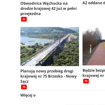
A2 oddane 
Obwodnica Wąchocka na
drodze krajowej 42 już w pełni
przejezdna
42
Będzie bezp
Planują nowy przebieg drogi
krajowej nr
krajowej nr 75 Brzesko - Nowy
Sącz
73
75
Więcej o