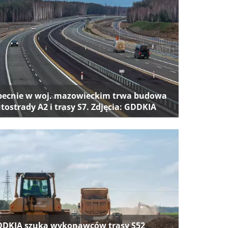
ecnie w woj. mazowieckim trwa budowa
tostrady A2 i trasy S7. Zdjęcia: GDDKIA
DKIA szuka wykonawców trasy S52