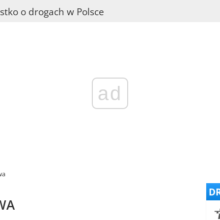
stko o drogach w Polsce
ad
wa
DR
WA