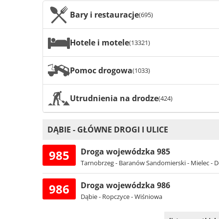
Bary i restauracje
(695)
Hotele i motele
(13321)
Pomoc drogowa
(1033)
Utrudnienia na drodze
(424)
DĄBIE - GŁÓWNE DROGI I ULICE
Droga wojewódzka 985
985
Tarnobrzeg - Baranów Sandomierski - Mielec - D
Droga wojewódzka 986
986
Dąbie - Ropczyce - Wiśniowa