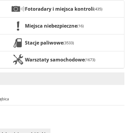
Fotoradary i miejsca kontroli
(435)
Miejsca niebezpieczne
(16)
Stacje paliwowe
(3533)
Warsztaty samochodowe
(1673)
ębica