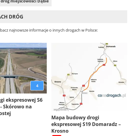
h dróg miejscowości Dąbie
TACH DRÓG
obacz najnowsze informacje o innych drogach w Polsce:
4
gi ekspresowej S6
 - Skórowo na
ostej
Mapa budowy drogi
ekspresowej S19 Domaradz –
Krosno