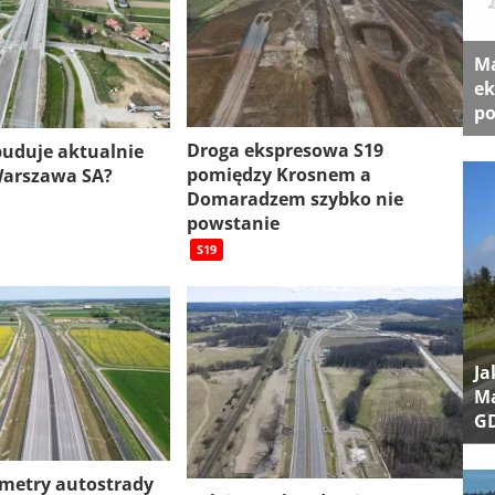
Ma
ek
po
Droga ekspresowa S19
 buduje aktualnie
pomiędzy Krosnem a
Warszawa SA?
Domaradzem szybko nie
powstanie
S19
Ja
Ma
G
ometry autostrady