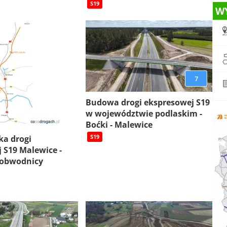
S19
W
7
Budowa drogi ekspresowej S19
w województwie podlaskim -
Boćki - Malewice
S19
ka drogi
 S19 Malewice -
 obwodnicy