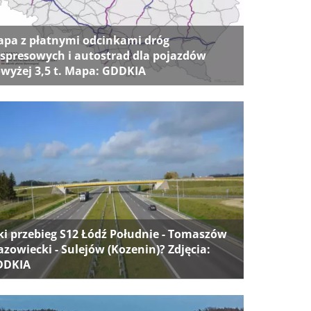
pa z płatnymi odcinkami dróg
spresowych i autostrad dla pojazdów
wyżej 3,5 t. Mapa: GDDKIA
ki przebieg S12 Łódź Południe - Tomaszów
zowiecki - Sulejów (Kozenin)? Zdjęcia:
DDKIA