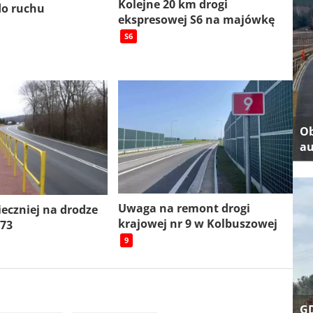
Kolejne 20 km drogi
do ruchu
ekspresowej S6 na majówkę
S6
Ob
au
Uwaga na remont drogi
ieczniej na drodze
krajowej nr 9 w Kolbuszowej
 73
9
GD