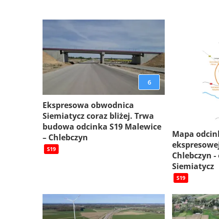
6
Ekspresowa obwodnica
Siemiatycz coraz bliżej. Trwa
budowa odcinka S19 Malewice
Mapa odcin
– Chlebczyn
ekspresowej
S19
Chlebczyn -
Siemiatycz
S19