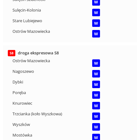
W
Sulęcin-Kolonia
W
Stare Lubiejewo
W
Ostrów Mazowiecka
W
droga ekspresowa S8
S8
Ostrów Mazowiecka
W
Nagoszewo
W
Dybki
W
Poręba
W
Knurowiec
W
Trzcianka (koło Wyszkowa)
W
Wyszków
W
Mostówka
W