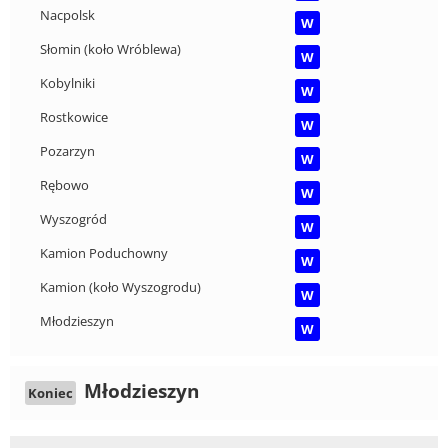
Nacpolsk
W
Słomin (koło Wróblewa)
W
Kobylniki
W
Rostkowice
W
Pozarzyn
W
Rębowo
W
Wyszogród
W
Kamion Poduchowny
W
Kamion (koło Wyszogrodu)
W
Młodzieszyn
W
Młodzieszyn
Koniec