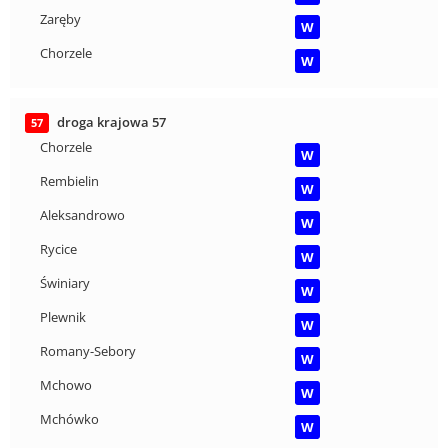
Zaręby
W
Chorzele
W
droga krajowa 57
57
Chorzele
W
Rembielin
W
Aleksandrowo
W
Rycice
W
Świniary
W
Plewnik
W
Romany-Sebory
W
Mchowo
W
Mchówko
W