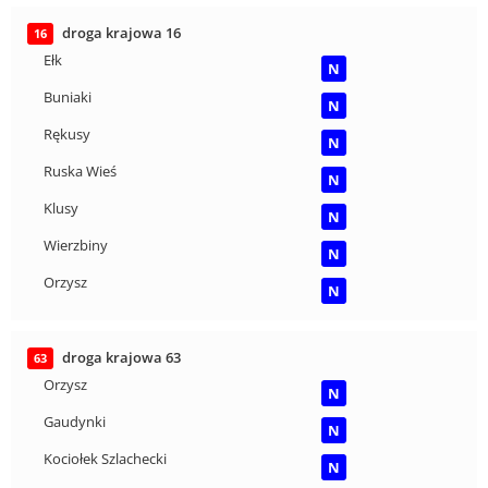
droga krajowa 16
16
Ełk
N
Buniaki
N
Rękusy
N
Ruska Wieś
N
Klusy
N
Wierzbiny
N
Orzysz
N
droga krajowa 63
63
Orzysz
N
Gaudynki
N
Kociołek Szlachecki
N