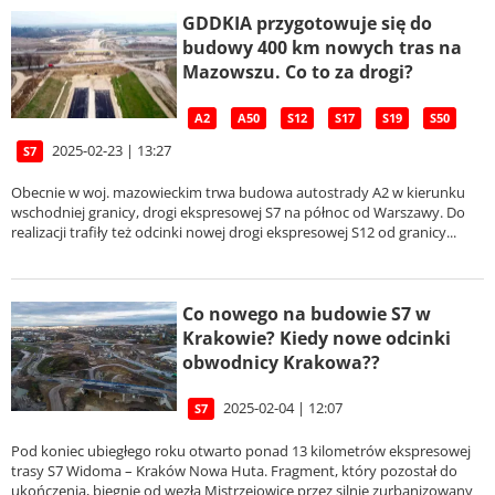
GDDKIA przygotowuje się do
budowy 400 km nowych tras na
Mazowszu. Co to za drogi?
A2
A50
S12
S17
S19
S50
2025-02-23 | 13:27
S7
Obecnie w woj. mazowieckim trwa budowa autostrady A2 w kierunku
wschodniej granicy, drogi ekspresowej S7 na północ od Warszawy. Do
realizacji trafiły też odcinki nowej drogi ekspresowej S12 od granicy...
Co nowego na budowie S7 w
Krakowie? Kiedy nowe odcinki
obwodnicy Krakowa??
2025-02-04 | 12:07
S7
Pod koniec ubiegłego roku otwarto ponad 13 kilometrów ekspresowej
trasy S7 Widoma – Kraków Nowa Huta. Fragment, który pozostał do
ukończenia, biegnie od węzła Mistrzejowice przez silnie zurbanizowany