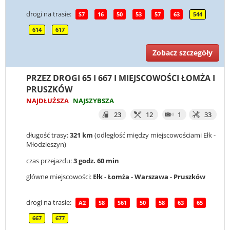
drogi na trasie:
S7
16
50
53
57
63
544
614
617
Zobacz szczegóły
PRZEZ DROGI 65 I 667 I MIEJSCOWOŚCI ŁOMŻA I
PRUSZKÓW
NAJDŁUŻSZA
NAJSZYBSZA
23
12
1
33
długość trasy:
321 km
(odległość między miejscowościami Ełk -
Młodzieszyn)
czas przejazdu:
3 godz. 60 min
główne miejscowości:
Ełk
-
Łomża
-
Warszawa
-
Pruszków
drogi na trasie:
A2
S8
S61
50
58
63
65
667
677