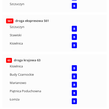
Szczuczyn
B
droga ekspresowa S61
S61
Szczuczyn
B
Stawiski
B
Kisielnica
B
droga krajowa 63
63
Kisielnica
B
Budy Czarnockie
B
Marianowo
B
Piątnica Poduchowna
B
Łomża
B