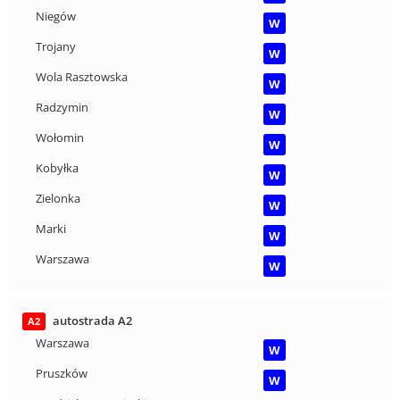
Niegów
W
Trojany
W
Wola Rasztowska
W
Radzymin
W
Wołomin
W
Kobyłka
W
Zielonka
W
Marki
W
Warszawa
W
autostrada A2
A2
Warszawa
W
Pruszków
W