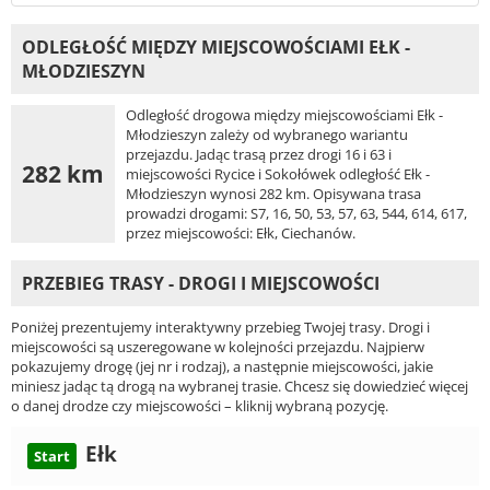
ODLEGŁOŚĆ MIĘDZY MIEJSCOWOŚCIAMI EŁK -
MŁODZIESZYN
Odległość drogowa między miejscowościami Ełk -
Młodzieszyn zależy od wybranego wariantu
przejazdu. Jadąc trasą przez drogi 16 i 63 i
282 km
miejscowości Rycice i Sokołówek odległość Ełk -
Młodzieszyn wynosi 282 km. Opisywana trasa
prowadzi drogami: S7, 16, 50, 53, 57, 63, 544, 614, 617,
przez miejscowości: Ełk, Ciechanów.
PRZEBIEG TRASY - DROGI I MIEJSCOWOŚCI
Poniżej prezentujemy interaktywny przebieg Twojej trasy. Drogi i
miejscowości są uszeregowane w kolejności przejazdu. Najpierw
pokazujemy drogę (jej nr i rodzaj), a następnie miejscowości, jakie
miniesz jadąc tą drogą na wybranej trasie. Chcesz się dowiedzieć więcej
o danej drodze czy miejscowości – kliknij wybraną pozycję.
Ełk
Start