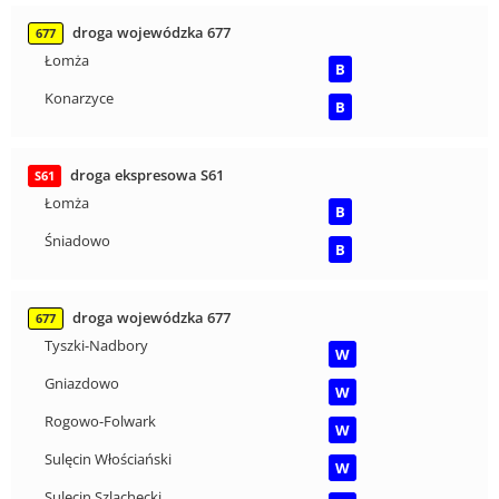
droga wojewódzka 677
677
Łomża
B
Konarzyce
B
droga ekspresowa S61
S61
Łomża
B
Śniadowo
B
droga wojewódzka 677
677
Tyszki-Nadbory
W
Gniazdowo
W
Rogowo-Folwark
W
Sulęcin Włościański
W
Sulęcin Szlachecki