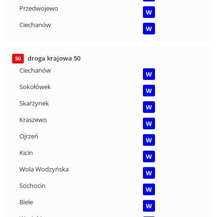
Przedwojewo
W
Ciechanów
W
droga krajowa 50
50
Ciechanów
W
Sokołówek
W
Skarżynek
W
Kraszewo
W
Ojrzeń
W
Kicin
W
Wola Wodzyńska
W
Sochocin
W
Biele
W