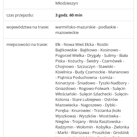
Młodzieszyn
czas przejazdu:
3 godz. 60 min
województwa na trasie:
warmińsko-mazurskie - podlaskie -
mazowieckie
miejscowości na trasie:
Ełk - Nowa Wieś Ełcka - Rostki
Bajtkowskie - Bajtkowo - Kosinowo -
Pogorzel Wielka - Drygały - Sulimy - Biała
Piska - Kożuchy - Świdry - Czarnówek -
Chojnowo - Szczuczyn - Stawiski -
Kisielnica - Budy Czarnockie - Marianowo
- Piątnica Poduchowna - Łomża -
Konarzyce - Śniadowo - Tyszki-Nadbory -
Gniazdowo - Rogowo-Folwark - Sulęcin
Włościański - Sulęcin Szlachecki - Sulęcin-
Kolonia - Stare Lubiejewo - Ostrów
Mazowiecka - Nagoszewo - Dybki -
Poręba - Knurowiec - Trzcianka (koło
Wyszkowa) - Wyszków - Mostówka -
Niegów - Trojany - Wola Rasztowska -
Radzymin - Wołomin - Kobyłka - Zielonka
- Marki - Warszawa - Pruszków - Grodzisk