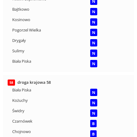
N
Bajtkowo
N
Kosinowo
N
Pogorzel Wielka
N
Drygały
N
Sulimy
N
Biała Piska
N
droga krajowa 58
58
Biała Piska
N
Kożuchy
N
Świdry
N
Czarnówek
B
Chojnowo
B