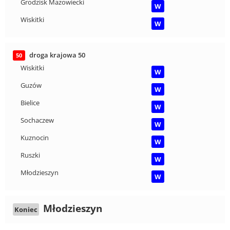
Grodzisk Mazowiecki
W
Wiskitki
W
droga krajowa 50
50
Wiskitki
W
Guzów
W
Bielice
W
Sochaczew
W
Kuznocin
W
Ruszki
W
Młodzieszyn
W
Młodzieszyn
Koniec