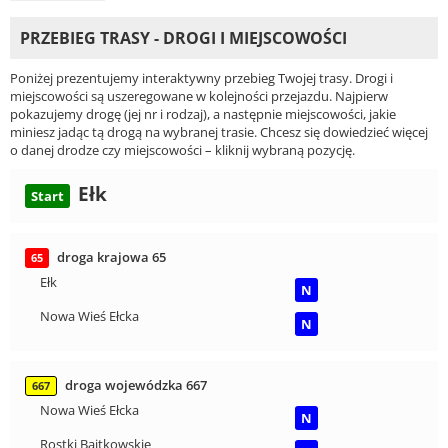
PRZEBIEG TRASY - DROGI I MIEJSCOWOŚCI
Poniżej prezentujemy interaktywny przebieg Twojej trasy. Drogi i
miejscowości są uszeregowane w kolejności przejazdu. Najpierw
pokazujemy drogę (jej nr i rodzaj), a następnie miejscowości, jakie
miniesz jadąc tą drogą na wybranej trasie. Chcesz się dowiedzieć więcej
o danej drodze czy miejscowości – kliknij wybraną pozycję.
Ełk
Start
droga krajowa 65
65
Ełk
N
Nowa Wieś Ełcka
N
droga wojewódzka 667
667
Nowa Wieś Ełcka
N
Rostki Bajtkowskie