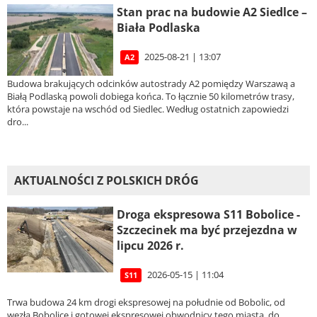
Stan prac na budowie A2 Siedlce –
Biała Podlaska
2025-08-21 | 13:07
A2
Budowa brakujących odcinków autostrady A2 pomiędzy Warszawą a
Białą Podlaską powoli dobiega końca. To łącznie 50 kilometrów trasy,
która powstaje na wschód od Siedlec. Według ostatnich zapowiedzi
dro...
AKTUALNOŚCI Z POLSKICH DRÓG
Droga ekspresowa S11 Bobolice -
Szczecinek ma być przejezdna w
lipcu 2026 r.
2026-05-15 | 11:04
S11
Trwa budowa 24 km drogi ekspresowej na południe od Bobolic, od
węzła Bobolice i gotowej ekspresowej obwodnicy tego miasta, do