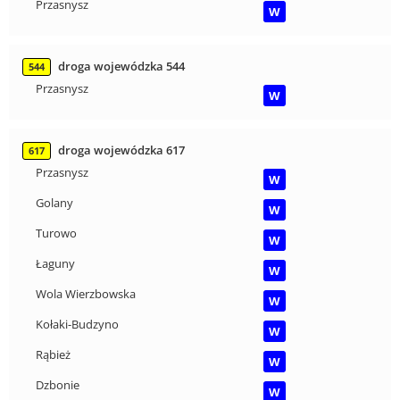
Przasnysz
W
droga wojewódzka 544
544
Przasnysz
W
droga wojewódzka 617
617
Przasnysz
W
Golany
W
Turowo
W
Łaguny
W
Wola Wierzbowska
W
Kołaki-Budzyno
W
Rąbież
W
Dzbonie
W