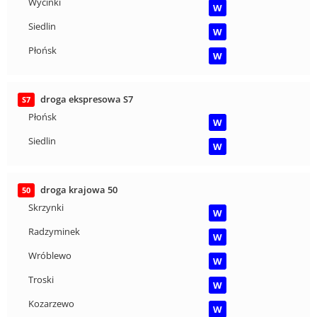
Wycinki
W
Siedlin
W
Płońsk
W
droga ekspresowa S7
S7
Płońsk
W
Siedlin
W
droga krajowa 50
50
Skrzynki
W
Radzyminek
W
Wróblewo
W
Troski
W
Kozarzewo
W