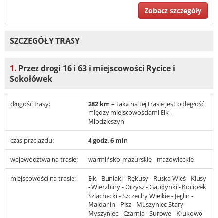
Zobacz szczegóły
SZCZEGÓŁY TRASY
1.
Przez drogi 16 i 63 i miejscowości Rycice i
Sokołówek
długość trasy:
282 km
– taka na tej trasie jest odległość
między miejscowościami Ełk -
Młodzieszyn
czas przejazdu:
4 godz. 6 min
województwa na trasie:
warmińsko-mazurskie - mazowieckie
miejscowości na trasie:
Ełk - Buniaki - Rękusy - Ruska Wieś - Klusy
- Wierzbiny - Orzysz - Gaudynki - Kociołek
Szlachecki - Szczechy Wielkie - Jeglin -
Maldanin - Pisz - Muszyniec Stary -
Myszyniec - Czarnia - Surowe - Krukowo -