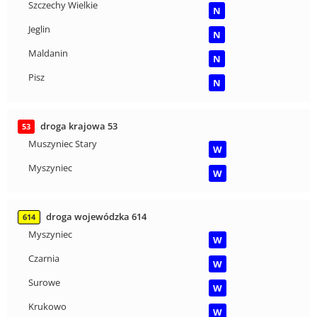
Szczechy Wielkie
N
Jeglin
N
Maldanin
N
Pisz
N
droga krajowa 53
53
Muszyniec Stary
W
Myszyniec
W
droga wojewódzka 614
614
Myszyniec
W
Czarnia
W
Surowe
W
Krukowo
W