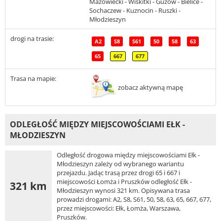
Mazowiecki - Wiskitki - Guzów - Bielice -
Sochaczew - Kuznocin - Ruszki -
Młodzieszyn
drogi na trasie:
A2
S8
S61
50
58
63
65
667
677
Trasa na mapie:
zobacz aktywną mapę
ODLEGŁOŚĆ MIĘDZY MIEJSCOWOŚCIAMI EŁK -
MŁODZIESZYN
Odległość drogowa między miejscowościami Ełk -
Młodzieszyn zależy od wybranego wariantu
przejazdu. Jadąc trasą przez drogi 65 i 667 i
miejscowości Łomża i Pruszków odległość Ełk -
321 km
Młodzieszyn wynosi 321 km. Opisywana trasa
prowadzi drogami: A2, S8, S61, 50, 58, 63, 65, 667, 677,
przez miejscowości: Ełk, Łomża, Warszawa,
Pruszków.