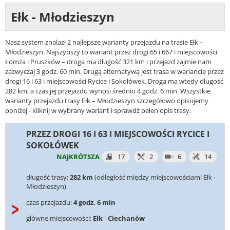
Ełk - Młodzieszyn
Nasz system znalazł 2 najlepsze warianty przejazdu na trasie Ełk –
Młodzieszyn. Najszybszy to wariant przez drogi 65 i 667 i miejscowości
Łomża i Pruszków – droga ma długość 321 km i przejazd zajmie nam
zazwyczaj 3 godz. 60 min. Drugą alternatywą jest trasa w wariancie przez
drogi 16 i 63 i miejscowości Rycice i Sokołówek. Droga ma wtedy długość
282 km, a czas jej przejazdu wynosi średnio 4 godz. 6 min. Wszystkie
warianty przejazdu trasy Ełk – Młodzieszyn szczegółowo opisujemy
poniżej - kliknij w wybrany wariant i sprawdź pełen opis trasy.
PRZEZ DROGI 16 I 63 I MIEJSCOWOŚCI RYCICE I
SOKOŁÓWEK
NAJKRÓTSZA
17
2
6
14
długość trasy:
282 km
(odległość między miejscowościami Ełk -
Młodzieszyn)
czas przejazdu:
4 godz. 6 min
główne miejscowości:
Ełk
-
Ciechanów