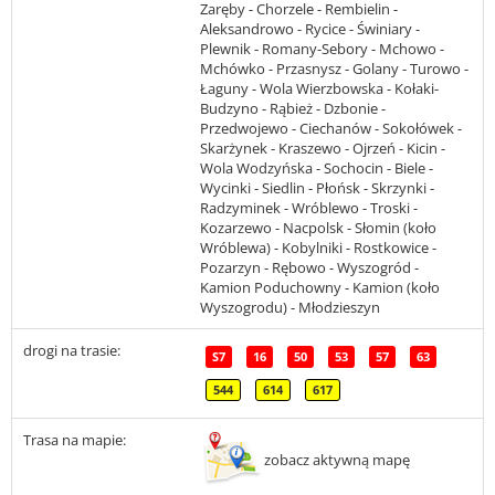
Zaręby - Chorzele - Rembielin -
Aleksandrowo - Rycice - Świniary -
Plewnik - Romany-Sebory - Mchowo -
Mchówko - Przasnysz - Golany - Turowo -
Łaguny - Wola Wierzbowska - Kołaki-
Budzyno - Rąbież - Dzbonie -
Przedwojewo - Ciechanów - Sokołówek -
Skarżynek - Kraszewo - Ojrzeń - Kicin -
Wola Wodzyńska - Sochocin - Biele -
Wycinki - Siedlin - Płońsk - Skrzynki -
Radzyminek - Wróblewo - Troski -
Kozarzewo - Nacpolsk - Słomin (koło
Wróblewa) - Kobylniki - Rostkowice -
Pozarzyn - Rębowo - Wyszogród -
Kamion Poduchowny - Kamion (koło
Wyszogrodu) - Młodzieszyn
drogi na trasie:
S7
16
50
53
57
63
544
614
617
Trasa na mapie:
zobacz aktywną mapę