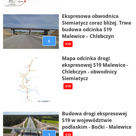
Ekspresowa obwodnica
Siemiatycz coraz bliżej. Trwa
budowa odcinka S19
Malewice – Chlebczyn
6
S19
Mapa odcinka drogi
ekspresowej S19 Malewice -
Chlebczyn - obwodnicy
Siemiatycz
S19
Budowa drogi ekspresowej
S19 w województwie
podlaskim - Boćki - Malewice
7
S19