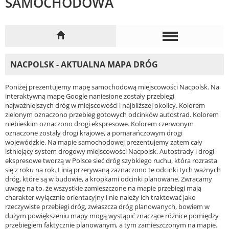
SAMOCHODOWA
NACPOLSK - AKTUALNA MAPA DRÓG
Poniżej prezentujemy mapę samochodową miejscowości Nacpolsk. Na
interaktywną mapę Google naniesione zostały przebiegi
najważniejszych dróg w miejscowości i najbliższej okolicy. Kolorem
zielonym oznaczono przebieg gotowych odcinków autostrad. Kolorem
niebieskim oznaczono drogi ekspresowe. Kolorem czerwonym
oznaczone zostały drogi krajowe, a pomarańczowym drogi
wojewódzkie. Na mapie samochodowej prezentujemy zatem cały
istniejący system drogowy miejscowości Nacpolsk. Autostrady i drogi
ekspresowe tworzą w Polsce sieć dróg szybkiego ruchu, która rozrasta
się z roku na rok. Linią przerywaną zaznaczono te odcinki tych ważnych
dróg, które są w budowie, a kropkami odcinki planowane. Zwracamy
uwagę na to, że wszystkie zamieszczone na mapie przebiegi mają
charakter wyłącznie orientacyjny i nie należy ich traktować jako
rzeczywiste przebiegi dróg, zwłaszcza dróg planowanych, bowiem w
dużym powiększeniu mapy mogą wystąpić znaczące różnice pomiędzy
przebiegiem faktycznie planowanym, a tym zamieszczonym na mapie.