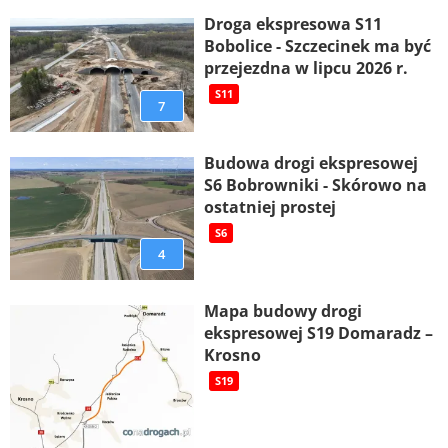
Droga ekspresowa S11
Bobolice - Szczecinek ma być
przejezdna w lipcu 2026 r.
S11
7
Budowa drogi ekspresowej
S6 Bobrowniki - Skórowo na
ostatniej prostej
S6
4
Mapa budowy drogi
ekspresowej S19 Domaradz –
Krosno
S19