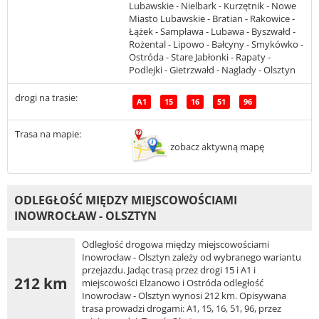
Lubawskie - Nielbark - Kurzętnik - Nowe
Miasto Lubawskie - Bratian - Rakowice -
Łążek - Sampława - Lubawa - Byszwałd -
Rożental - Lipowo - Bałcyny - Smykówko -
Ostróda - Stare Jabłonki - Rapaty -
Podlejki - Gietrzwałd - Naglady - Olsztyn
drogi na trasie:
A1
15
16
51
96
Trasa na mapie:
zobacz aktywną mapę
ODLEGŁOŚĆ MIĘDZY MIEJSCOWOŚCIAMI
INOWROCŁAW - OLSZTYN
Odległość drogowa między miejscowościami
Inowrocław - Olsztyn zależy od wybranego wariantu
przejazdu. Jadąc trasą przez drogi 15 i A1 i
212 km
miejscowości Elzanowo i Ostróda odległość
Inowrocław - Olsztyn wynosi 212 km. Opisywana
trasa prowadzi drogami: A1, 15, 16, 51, 96, przez