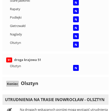
Stare Jabłonki
N
Rapaty
N
Podlejki
N
Gietrzwałd
N
Naglady
N
Olsztyn
N
droga krajowa 51
51
Olsztyn
N
Olsztyn
Koniec
UTRUDNIENIA NA TRASIE INOWROCŁAW - OLSZTYN
Na drogach wskazanych poniżej mogą wystąpić utrudnienia