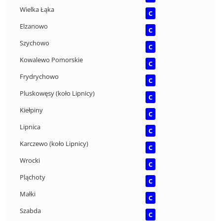
Wielka Łąka
C
Elzanowo
C
Szychowo
C
Kowalewo Pomorskie
C
Frydrychowo
C
Pluskowęsy (koło Lipnicy)
C
Kiełpiny
C
Lipnica
C
Karczewo (koło Lipnicy)
C
Wrocki
C
Pląchoty
C
Małki
C
Szabda
C