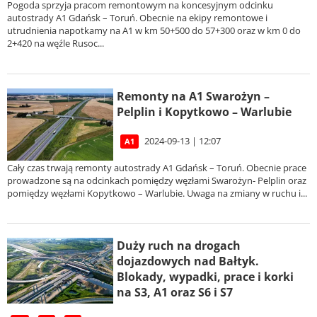
Pogoda sprzyja pracom remontowym na koncesyjnym odcinku
autostrady A1 Gdańsk – Toruń. Obecnie na ekipy remontowe i
utrudnienia napotkamy na A1 w km 50+500 do 57+300 oraz w km 0 do
2+420 na węźle Rusoc...
Remonty na A1 Swarożyn –
Pelplin i Kopytkowo – Warlubie
2024-09-13 | 12:07
A1
Cały czas trwają remonty autostrady A1 Gdańsk – Toruń. Obecnie prace
prowadzone są na odcinkach pomiędzy węzłami Swarożyn- Pelplin oraz
pomiędzy węzłami Kopytkowo – Warlubie. Uwaga na zmiany w ruchu i...
Duży ruch na drogach
dojazdowych nad Bałtyk.
Blokady, wypadki, prace i korki
na S3, A1 oraz S6 i S7