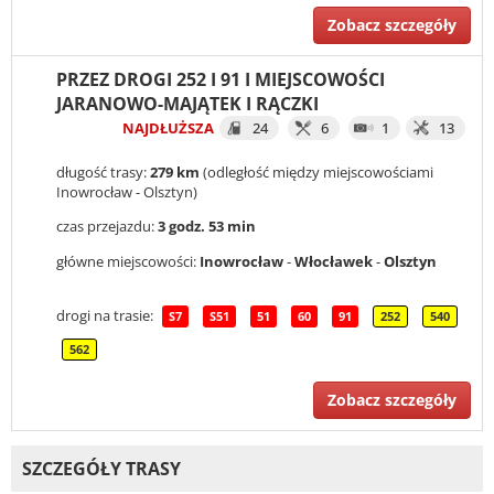
Zobacz szczegóły
PRZEZ DROGI 252 I 91 I MIEJSCOWOŚCI
JARANOWO-MAJĄTEK I RĄCZKI
NAJDŁUŻSZA
24
6
1
13
długość trasy:
279 km
(odległość między miejscowościami
Inowrocław - Olsztyn)
czas przejazdu:
3 godz. 53 min
główne miejscowości:
Inowrocław
-
Włocławek
-
Olsztyn
drogi na trasie:
S7
S51
51
60
91
252
540
562
Zobacz szczegóły
SZCZEGÓŁY TRASY