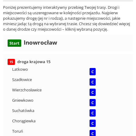
Poniżej prezentujemy interaktywny przebieg Twojej trasy. Drogi i
miejscowości są uszeregowane w kolejności przejazdu. Najpierw
pokazujemy drogę (jej nr i rodzaj), a następnie miejscowości, jakie
miniesz jadąc tą drogą na wybranej trasie. Chcesz się dowiedzieć więcej
o danej drodze czy miejscowości – kliknij wybraną pozycję.
Inowrocław
Start
droga krajowa 15
15
Latkowo
C
Szadłowice
C
Wierzchosławice
C
Gniewkowo
C
Suchatówka
C
Chorągiewka
C
Toruń
C