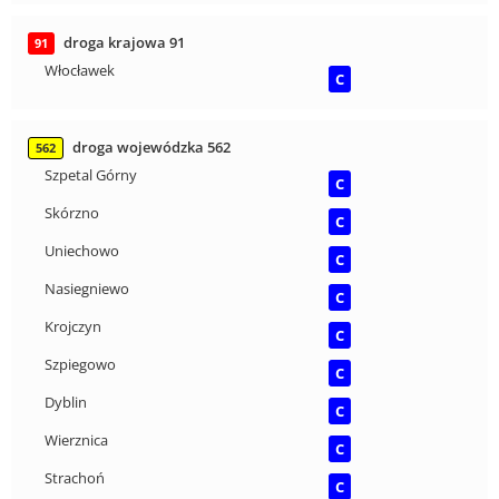
droga krajowa 91
91
Włocławek
C
droga wojewódzka 562
562
Szpetal Górny
C
Skórzno
C
Uniechowo
C
Nasiegniewo
C
Krojczyn
C
Szpiegowo
C
Dyblin
C
Wierznica
C
Strachoń
C