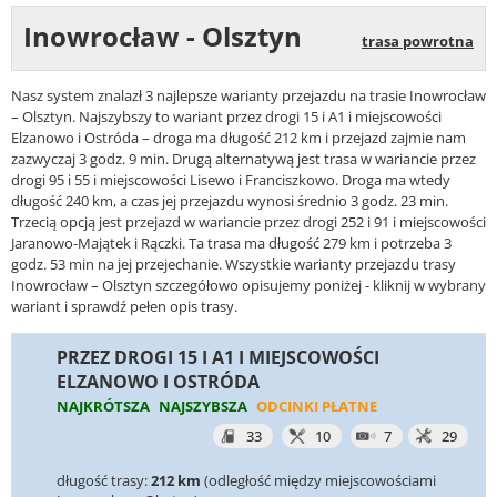
Inowrocław - Olsztyn
trasa powrotna
Nasz system znalazł 3 najlepsze warianty przejazdu na trasie Inowrocław
– Olsztyn. Najszybszy to wariant przez drogi 15 i A1 i miejscowości
Elzanowo i Ostróda – droga ma długość 212 km i przejazd zajmie nam
zazwyczaj 3 godz. 9 min. Drugą alternatywą jest trasa w wariancie przez
drogi 95 i 55 i miejscowości Lisewo i Franciszkowo. Droga ma wtedy
długość 240 km, a czas jej przejazdu wynosi średnio 3 godz. 23 min.
Trzecią opcją jest przejazd w wariancie przez drogi 252 i 91 i miejscowości
Jaranowo-Majątek i Rączki. Ta trasa ma długość 279 km i potrzeba 3
godz. 53 min na jej przejechanie. Wszystkie warianty przejazdu trasy
Inowrocław – Olsztyn szczegółowo opisujemy poniżej - kliknij w wybrany
wariant i sprawdź pełen opis trasy.
PRZEZ DROGI 15 I A1 I MIEJSCOWOŚCI
ELZANOWO I OSTRÓDA
NAJKRÓTSZA
NAJSZYBSZA
ODCINKI PŁATNE
33
10
7
29
długość trasy:
212 km
(odległość między miejscowościami