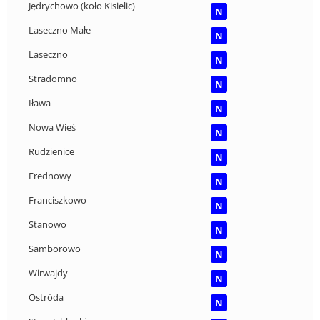
Jędrychowo (koło Kisielic)
N
Laseczno Małe
N
Laseczno
N
Stradomno
N
Iława
N
Nowa Wieś
N
Rudzienice
N
Frednowy
N
Franciszkowo
N
Stanowo
N
Samborowo
N
Wirwajdy
N
Ostróda
N