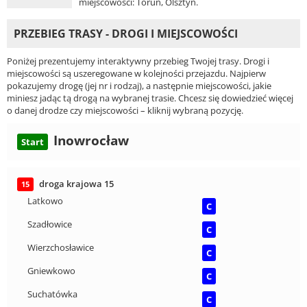
miejscowości: Toruń, Olsztyn.
PRZEBIEG TRASY - DROGI I MIEJSCOWOŚCI
Poniżej prezentujemy interaktywny przebieg Twojej trasy. Drogi i
miejscowości są uszeregowane w kolejności przejazdu. Najpierw
pokazujemy drogę (jej nr i rodzaj), a następnie miejscowości, jakie
miniesz jadąc tą drogą na wybranej trasie. Chcesz się dowiedzieć więcej
o danej drodze czy miejscowości – kliknij wybraną pozycję.
Inowrocław
Start
droga krajowa 15
15
Latkowo
C
Szadłowice
C
Wierzchosławice
C
Gniewkowo
C
Suchatówka
C