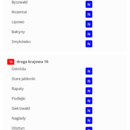
Byszwałd
N
Rożental
N
Lipowo
N
Bałcyny
N
Smykówko
N
droga krajowa 16
16
Ostróda
N
Stare Jabłonki
N
Rapaty
N
Podlejki
N
Gietrzwałd
N
Naglady
N
Olsztyn