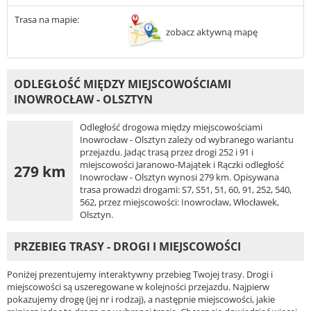
Trasa na mapie:
zobacz aktywną mapę
ODLEGŁOŚĆ MIĘDZY MIEJSCOWOŚCIAMI
INOWROCŁAW - OLSZTYN
Odległość drogowa między miejscowościami
Inowrocław - Olsztyn zależy od wybranego wariantu
przejazdu. Jadąc trasą przez drogi 252 i 91 i
miejscowości Jaranowo-Majątek i Rączki odległość
279 km
Inowrocław - Olsztyn wynosi 279 km. Opisywana
trasa prowadzi drogami: S7, S51, 51, 60, 91, 252, 540,
562, przez miejscowości: Inowrocław, Włocławek,
Olsztyn.
PRZEBIEG TRASY - DROGI I MIEJSCOWOŚCI
Poniżej prezentujemy interaktywny przebieg Twojej trasy. Drogi i
miejscowości są uszeregowane w kolejności przejazdu. Najpierw
pokazujemy drogę (jej nr i rodzaj), a następnie miejscowości, jakie