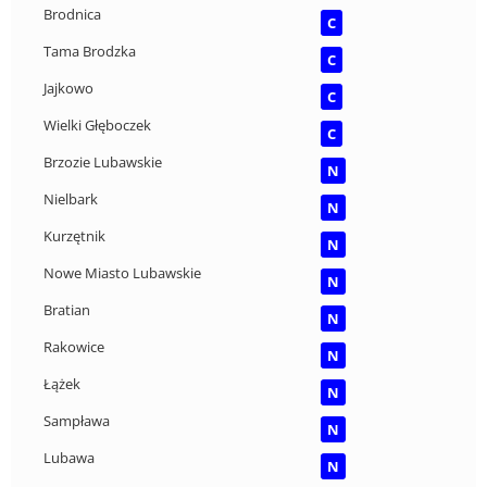
Brodnica
C
Tama Brodzka
C
Jajkowo
C
Wielki Głęboczek
C
Brzozie Lubawskie
N
Nielbark
N
Kurzętnik
N
Nowe Miasto Lubawskie
N
Bratian
N
Rakowice
N
Łążek
N
Sampława
N
Lubawa
N