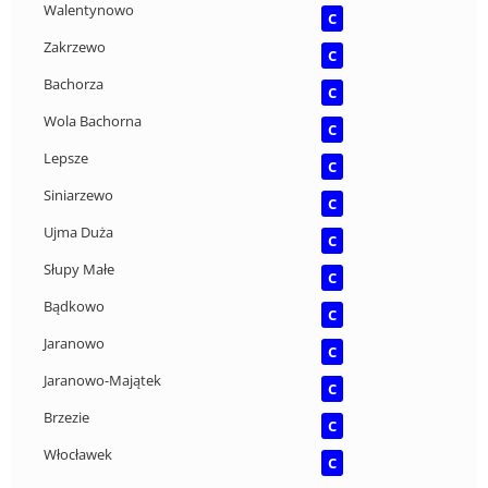
Walentynowo
C
Zakrzewo
C
Bachorza
C
Wola Bachorna
C
Lepsze
C
Siniarzewo
C
Ujma Duża
C
Słupy Małe
C
Bądkowo
C
Jaranowo
C
Jaranowo-Majątek
C
Brzezie
C
Włocławek
C