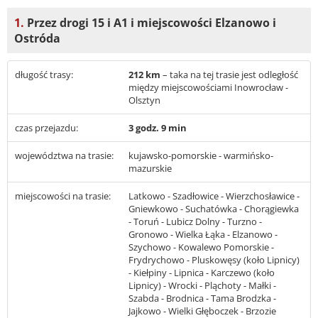
1.
Przez drogi 15 i A1 i miejscowości Elzanowo i
Ostróda
długość trasy:
212 km
– taka na tej trasie jest odległość
między miejscowościami Inowrocław -
Olsztyn
czas przejazdu:
3 godz. 9 min
województwa na trasie:
kujawsko-pomorskie - warmińsko-
mazurskie
miejscowości na trasie:
Latkowo - Szadłowice - Wierzchosławice -
Gniewkowo - Suchatówka - Chorągiewka
- Toruń - Lubicz Dolny - Turzno -
Gronowo - Wielka Łąka - Elzanowo -
Szychowo - Kowalewo Pomorskie -
Frydrychowo - Pluskowęsy (koło Lipnicy)
- Kiełpiny - Lipnica - Karczewo (koło
Lipnicy) - Wrocki - Pląchoty - Małki -
Szabda - Brodnica - Tama Brodzka -
Jajkowo - Wielki Głęboczek - Brzozie