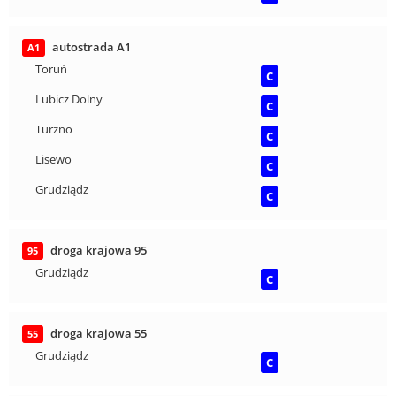
autostrada A1
A1
Toruń
C
Lubicz Dolny
C
Turzno
C
Lisewo
C
Grudziądz
C
droga krajowa 95
95
Grudziądz
C
droga krajowa 55
55
Grudziądz
C