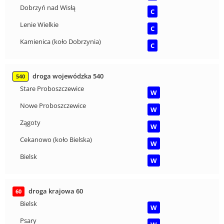
Dobrzyń nad Wisłą
C
Lenie Wielkie
C
Kamienica (koło Dobrzynia)
C
droga wojewódzka 540
540
Stare Proboszczewice
W
Nowe Proboszczewice
W
Zągoty
W
Cekanowo (koło Bielska)
W
Bielsk
W
droga krajowa 60
60
Bielsk
W
Psary