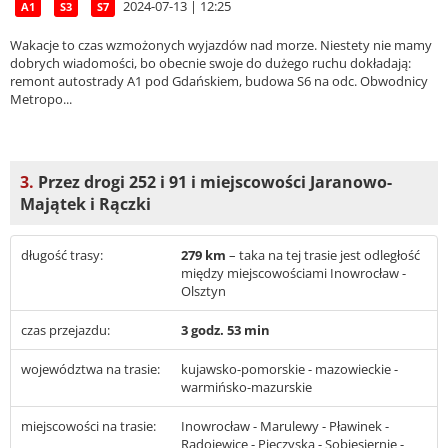
2024-07-13 | 12:25
A1
S3
S7
Wakacje to czas wzmożonych wyjazdów nad morze. Niestety nie mamy
dobrych wiadomości, bo obecnie swoje do dużego ruchu dokładają:
remont autostrady A1 pod Gdańskiem, budowa S6 na odc. Obwodnicy
Metropo...
3.
Przez drogi 252 i 91 i miejscowości Jaranowo-
Majątek i Rączki
długość trasy:
279 km
– taka na tej trasie jest odległość
między miejscowościami Inowrocław -
Olsztyn
czas przejazdu:
3 godz. 53 min
województwa na trasie:
kujawsko-pomorskie - mazowieckie -
warmińsko-mazurskie
miejscowości na trasie:
Inowrocław - Marulewy - Pławinek -
Radojewice - Pieczyska - Sobiesiernie -