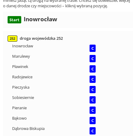
miniesz jadąc tą drogą na wybranej trasie. Chcesz się dowiedzieć więcej
o danej drodze czy miejscowości – kliknij wybraną pozycję.
Inowrocław
Start
droga wojewódzka 252
252
Inowrocław
C
Marulewy
C
Pławinek
C
Radojewice
C
Pieczyska
C
Sobiesiernie
C
Pieranie
C
Bąkowo
C
Dąbrowa Biskupia
C