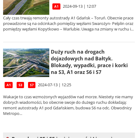
2024-09-13 | 12:07
A1
Cały czas trwają remonty autostrady A1 Gdańsk – Toruń. Obecnie prace
prowadzone są na odcinkach pomiędzy węzłami Swarożyn- Pelplin oraz
pomiędzy węzłami Kopytkowo – Warlubie. Uwaga na zmiany w ruchu i...
Duży ruch na drogach
dojazdowych nad Bałtyk.
Blokady, wypadki, prace i korki
na S3, A1 oraz S6 i S7
2024-07-13 | 12:25
A1
S3
S7
Wakacje to czas wzmożonych wyjazdów nad morze. Niestety nie mamy
dobrych wiadomości, bo obecnie swoje do dużego ruchu dokładają:
remont autostrady A1 pod Gdańskiem, budowa S6 na odc. Obwodnicy
Metropo...