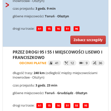
Inowrocław - Olsztyn)
czas przejazdu:
3 godz. 9 min
główne miejscowości:
Toruń
-
Olsztyn
drogi na trasie:
A1
15
16
51
96
Zobacz szczegóły
PRZEZ DROGI 95 I 55 I MIEJSCOWOŚCI LISEWO I
FRANCISZKOWO
ODCINKI PŁATNE
41
12
9
36
długość trasy:
240 km
(odległość między miejscowościami
Inowrocław - Olsztyn)
czas przejazdu:
3 godz. 23 min
główne miejscowości:
Toruń
-
Grudziądz
-
Olsztyn
drogi na trasie:
A1
15
16
51
55
95