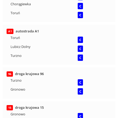
Chorągiewka
C
Toruń
C
autostrada A1
A1
Toruń
C
Lubicz Dolny
C
Turzno
C
droga krajowa 96
96
Turzno
C
Gronowo
C
droga krajowa 15
15
Gronowo
C