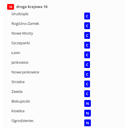
droga krajowa 16
16
Grudziądz
C
Rogóźno-Zamek
C
Nowe Mosty
C
Szczepanki
C
Łasin
C
Jankowice
C
Nowe Jankowice
C
Strzelce
C
Zawda
C
Biskupiczki
N
Kisielice
N
Ogrodzieniec
N