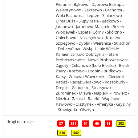
Pieranie - Bąkowo - Dąbrowa Biskupia -
Walentynowo - Zakrzewo - Bachorza -
Wola Bachorna - Lepsze - Siniarzewo -
Ujma Duża - Słupy Małe - Bądkowo -
Jaranowo - Jaranowo-Majątek - Brzezie -
Włocławek - Szpetal Górny - Skórzno -
Uniechowo - Nasiegniewo - Krojczyn -
Szpiegowo - Dyblin - Wierznica - Strachoń
- Dobrzyń nad Wisłą - Lenie Wielkie -
Kamienica (koło Dobrzynia) - Stare
Proboszczewice - Nowe Proboszczewice -
Zągoty - Cekanowo (koło Bielska) - Bielsk -
Psary - Kozłowo - Drobin - Budkowo -
Karsy - Żukowo-Wawrzonki - Cieciersk -
Raciąż - Raciąż Sierakowo - Kossobudy -
Dreglin - Glinojeck - Strzegowo -
Żurominek - Mława - Napierki - Powierz -
Nidzica - Załuski - Rączki - Waplewo -
Pawłowo - Olsztynek - Ameryka - Gryźliny
- Stawiguda - Olsztyn
drogi na trasie:
S7
S51
51
60
91
252
540
562