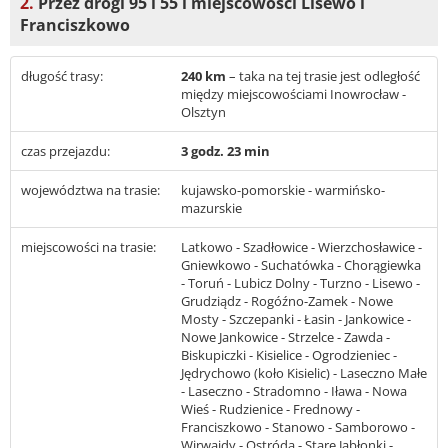
2.
Przez drogi 95 i 55 i miejscowości Lisewo i
Franciszkowo
długość trasy:
240 km
– taka na tej trasie jest odległość
między miejscowościami Inowrocław -
Olsztyn
czas przejazdu:
3 godz. 23 min
województwa na trasie:
kujawsko-pomorskie - warmińsko-
mazurskie
miejscowości na trasie:
Latkowo - Szadłowice - Wierzchosławice -
Gniewkowo - Suchatówka - Chorągiewka
- Toruń - Lubicz Dolny - Turzno - Lisewo -
Grudziądz - Rogóźno-Zamek - Nowe
Mosty - Szczepanki - Łasin - Jankowice -
Nowe Jankowice - Strzelce - Zawda -
Biskupiczki - Kisielice - Ogrodzieniec -
Jędrychowo (koło Kisielic) - Laseczno Małe
- Laseczno - Stradomno - Iława - Nowa
Wieś - Rudzienice - Frednowy -
Franciszkowo - Stanowo - Samborowo -
Wirwajdy - Ostróda - Stare Jabłonki -