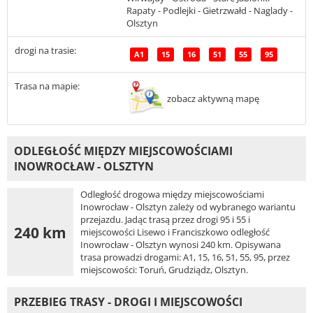
Rapaty - Podlejki - Gietrzwałd - Naglady -
Olsztyn
drogi na trasie:
A1
15
16
51
55
95
Trasa na mapie:
zobacz aktywną mapę
ODLEGŁOŚĆ MIĘDZY MIEJSCOWOŚCIAMI
INOWROCŁAW - OLSZTYN
Odległość drogowa między miejscowościami
Inowrocław - Olsztyn zależy od wybranego wariantu
przejazdu. Jadąc trasą przez drogi 95 i 55 i
240 km
miejscowości Lisewo i Franciszkowo odległość
Inowrocław - Olsztyn wynosi 240 km. Opisywana
trasa prowadzi drogami: A1, 15, 16, 51, 55, 95, przez
miejscowości: Toruń, Grudziądz, Olsztyn.
PRZEBIEG TRASY - DROGI I MIEJSCOWOŚCI