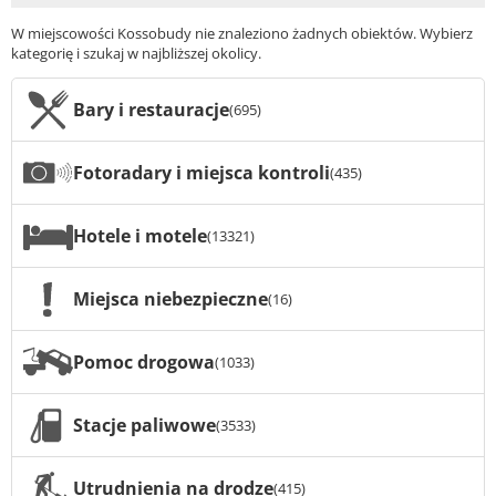
W miejscowości Kossobudy nie znaleziono żadnych obiektów. Wybierz
kategorię i szukaj w najbliższej okolicy.
Bary i restauracje
(695)
Fotoradary i miejsca kontroli
(435)
Hotele i motele
(13321)
Miejsca niebezpieczne
(16)
Pomoc drogowa
(1033)
Stacje paliwowe
(3533)
Utrudnienia na drodze
(415)