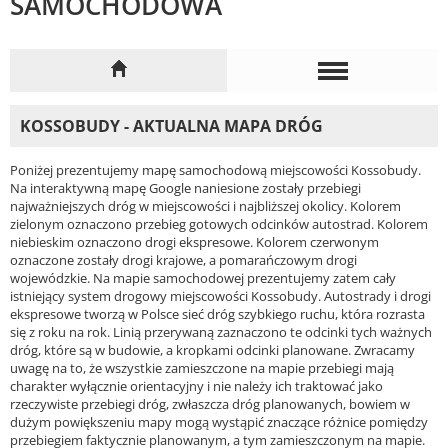
SAMOCHODOWA
KOSSOBUDY - AKTUALNA MAPA DRÓG
Poniżej prezentujemy mapę samochodową miejscowości Kossobudy.
Na interaktywną mapę Google naniesione zostały przebiegi
najważniejszych dróg w miejscowości i najbliższej okolicy. Kolorem
zielonym oznaczono przebieg gotowych odcinków autostrad. Kolorem
niebieskim oznaczono drogi ekspresowe. Kolorem czerwonym
oznaczone zostały drogi krajowe, a pomarańczowym drogi
wojewódzkie. Na mapie samochodowej prezentujemy zatem cały
istniejący system drogowy miejscowości Kossobudy. Autostrady i drogi
ekspresowe tworzą w Polsce sieć dróg szybkiego ruchu, która rozrasta
się z roku na rok. Linią przerywaną zaznaczono te odcinki tych ważnych
dróg, które są w budowie, a kropkami odcinki planowane. Zwracamy
uwagę na to, że wszystkie zamieszczone na mapie przebiegi mają
charakter wyłącznie orientacyjny i nie należy ich traktować jako
rzeczywiste przebiegi dróg, zwłaszcza dróg planowanych, bowiem w
dużym powiększeniu mapy mogą wystąpić znaczące różnice pomiędzy
przebiegiem faktycznie planowanym, a tym zamieszczonym na mapie.