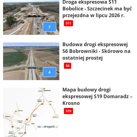
Droga ekspresowa S11
Bobolice - Szczecinek ma być
przejezdna w lipcu 2026 r.
S11
7
Budowa drogi ekspresowej
S6 Bobrowniki - Skórowo na
ostatniej prostej
S6
4
Mapa budowy drogi
ekspresowej S19 Domaradz –
Krosno
S19