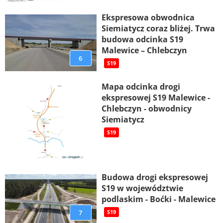
Ekspresowa obwodnica
Siemiatycz coraz bliżej. Trwa
budowa odcinka S19
Malewice – Chlebczyn
6
S19
Mapa odcinka drogi
ekspresowej S19 Malewice -
Chlebczyn - obwodnicy
Siemiatycz
S19
Budowa drogi ekspresowej
S19 w województwie
podlaskim - Boćki - Malewice
7
S19