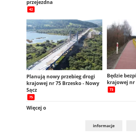
przejezdna
42
Będzie bezp
Planują nowy przebieg drogi
krajowej nr
krajowej nr 75 Brzesko - Nowy
Sącz
73
75
Więcej o
informacje