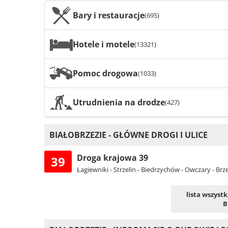
Bary i restauracje
(695)
Hotele i motele
(13321)
Pomoc drogowa
(1033)
Utrudnienia na drodze
(427)
BIAŁOBRZEZIE - GŁÓWNE DROGI I ULICE
Droga krajowa 39
39
Łagiewniki - Strzelin - Biedrzychów - Owczary - B
lista wszyst
B