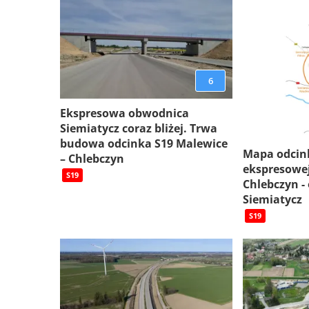
6
Ekspresowa obwodnica
Siemiatycz coraz bliżej. Trwa
budowa odcinka S19 Malewice
Mapa odcin
– Chlebczyn
ekspresowej
S19
Chlebczyn -
Siemiatycz
S19