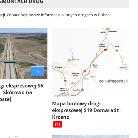
 REMONTACH DRÓG
acji. Zobacz najnowsze informacje o innych drogach w Polsce:
4
gi ekspresowej S6
 - Skórowo na
ostej
Mapa budowy drogi
ekspresowej S19 Domaradz –
Krosno
S19