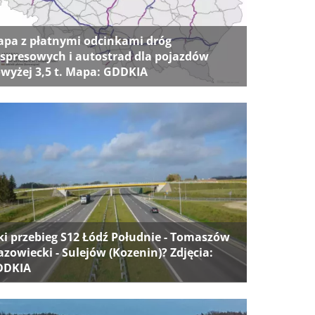
pa z płatnymi odcinkami dróg
spresowych i autostrad dla pojazdów
wyżej 3,5 t. Mapa: GDDKIA
ki przebieg S12 Łódź Południe - Tomaszów
zowiecki - Sulejów (Kozenin)? Zdjęcia:
DDKIA