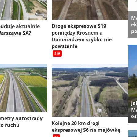
Ma
ek
Droga ekspresowa S19
 buduje aktualnie
po
pomiędzy Krosnem a
Warszawa SA?
Domaradzem szybko nie
powstanie
S19
Ja
Ma
G
ometry autostrady
Kolejne 20 km drogi
do ruchu
ekspresowej S6 na majówkę