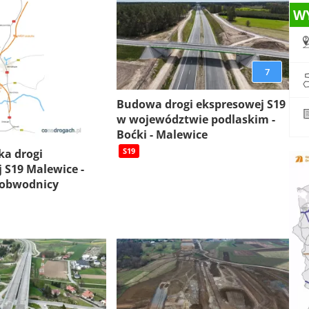
W
7
Budowa drogi ekspresowej S19
w województwie podlaskim -
Boćki - Malewice
S19
ka drogi
 S19 Malewice -
 obwodnicy