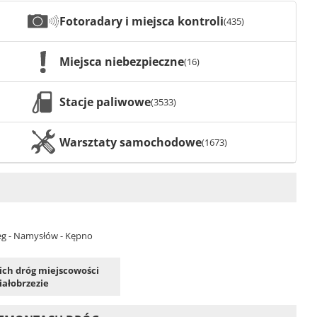
Fotoradary i miejsca kontroli
(435)
Miejsca niebezpieczne
(16)
Stacje paliwowe
(3533)
Warsztaty samochodowe
(1673)
rzeg - Namysłów - Kępno
kich dróg miejscowości
iałobrzezie