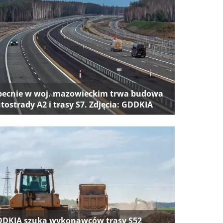
ecnie w woj. mazowieckim trwa budowa
tostrady A2 i trasy S7. Zdjęcia: GDDKIA
DKIA szuka wykonawców trasy S52