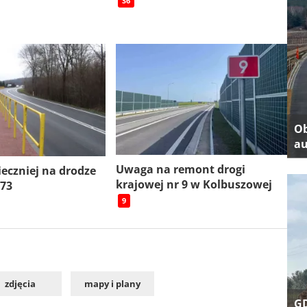
S6
Ob
au
Uwaga na remont drogi
ieczniej na drodze
krajowej nr 9 w Kolbuszowej
 73
9
zdjęcia
mapy i plany
GD