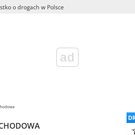
stko o drogach w Polsce
ad
ochodowa
DR
MOCHODOWA