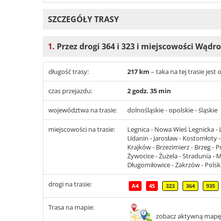
SZCZEGÓŁY TRASY
1.
Przez drogi 364 i 323 i miejscowości Wądr
długość trasy:
217 km
– taka na tej trasie jes
czas przejazdu:
2 godz. 35 min
województwa na trasie:
dolnośląskie - opolskie - śląskie
miejscowości na trasie:
Legnica - Nowa Wieś Legnicka - L
Udanin - Jarosław - Kostomłoty -
Krajków - Brzezimierz - Brzeg - 
Żywocice - Żużela - Stradunia -
Długomiłowice - Zakrzów - Polsk
drogi na trasie:
A4
45
323
364
935
Trasa na mapie:
zobacz aktywną mapę