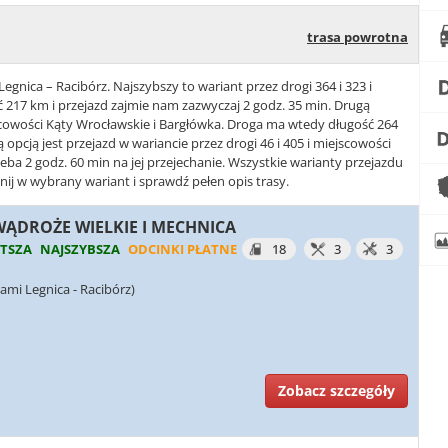
trasa powrotna
egnica – Racibórz. Najszybszy to wariant przez drogi 364 i 323 i
 217 km i przejazd zajmie nam zazwyczaj 2 godz. 35 min. Drugą
ejscowości Kąty Wrocławskie i Bargłówka. Droga ma wtedy długość 264
ą opcją jest przejazd w wariancie przez drogi 46 i 405 i miejscowości
eba 2 godz. 60 min na jej przejechanie. Wszystkie warianty przejazdu
nij w wybrany wariant i sprawdź pełen opis trasy.
 WĄDROŻE WIELKIE I MECHNICA
TSZA
NAJSZYBSZA
ODCINKI PŁATNE
18
3
3
ami Legnica - Racibórz)
Zobacz szczegóły