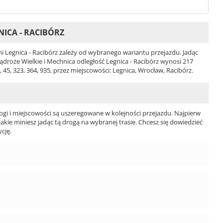
ICA - RACIBÓRZ
Legnica - Racibórz zależy od wybranego wariantu przejazdu. Jadąc
Wądroże Wielkie i Mechnica odległość Legnica - Racibórz wynosi 217
45, 323, 364, 935, przez miejscowości: Legnica, Wrocław, Racibórz.
ogi i miejscowości są uszeregowane w kolejności przejazdu. Najpierw
jakie miniesz jadąc tą drogą na wybranej trasie. Chcesz się dowiedzieć
cję.