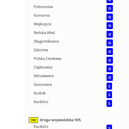
Poborszów
O
Komorno
O
Większyce
O
Reńska Wieś
O
Długomiłowice
O
Zakrzów
O
Polska Cerekiew
O
Ciężkowice
O
Witosławice
O
Szonowice
S
Rudnik
S
Racibórz
S
droga wojewódzka 935
935
Racibórz
S