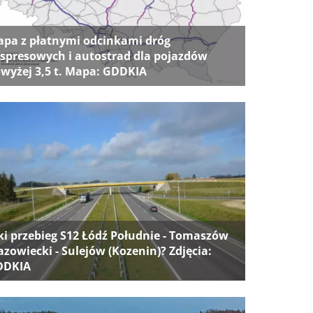
pa z płatnymi odcinkami dróg
spresowych i autostrad dla pojazdów
wyżej 3,5 t. Mapa: GDDKIA
ki przebieg S12 Łódź Południe - Tomaszów
zowiecki - Sulejów (Kozenin)? Zdjęcia:
DDKIA