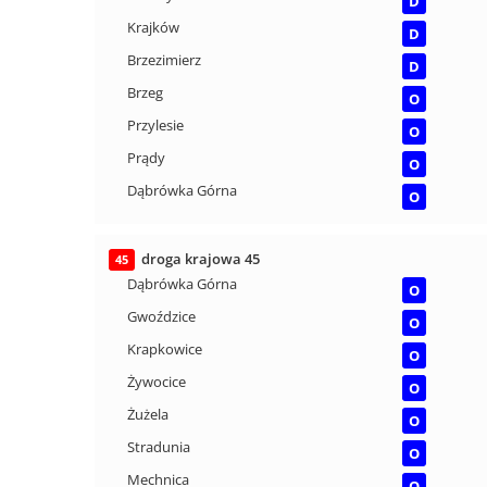
D
Krajków
D
Brzezimierz
D
Brzeg
O
Przylesie
O
Prądy
O
Dąbrówka Górna
O
droga krajowa 45
45
Dąbrówka Górna
O
Gwoździce
O
Krapkowice
O
Żywocice
O
Żużela
O
Stradunia
O
Mechnica
O