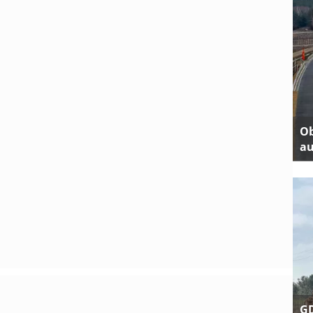
Ob
au
GD