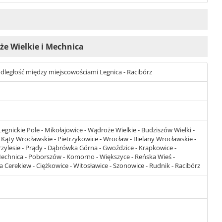
oże Wielkie i Mechnica
t odległość między miejscowościami Legnica - Racibórz
egnickie Pole - Mikołajowice - Wądroże Wielkie - Budziszów Wielki -
 Kąty Wrocławskie - Pietrzykowice - Wrocław - Bielany Wrocławskie -
Przylesie - Prądy - Dąbrówka Górna - Gwoździce - Krapkowice -
 Mechnica - Poborszów - Komorno - Większyce - Reńska Wieś -
a Cerekiew - Ciężkowice - Witosławice - Szonowice - Rudnik - Racibórz