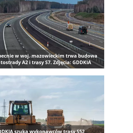
ecnie w woj. mazowieckim trwa budowa
tostrady A2 i trasy S7. Zdjęcia: GDDKIA
DKIA szuka wykonawców trasy S52