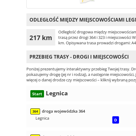
ODLEGŁOŚĆ MIĘDZY MIEJSCOWOŚCIAMI LEGN
Odległość drogowa między miejscowościami 
217 km
trasą przez drogi 364 i 323 i miejscowości 
km. Opisywana trasa prowadzi drogami: A4, 
PRZEBIEG TRASY - DROGI I MIEJSCOWOŚCI
Poniżej prezentujemy interaktywny przebieg Twojej trasy. Dr
pokazujemy drogę (jej nr i rodzaj), a następnie miejscowości, 
więcej o danej drodze czy miejscowości – kliknij wybraną pozy
Legnica
Start
droga wojewódzka 364
364
Legnica
D