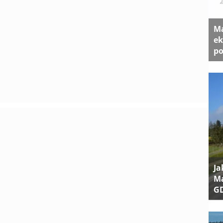
Ma
ek
po
Ja
Ma
G