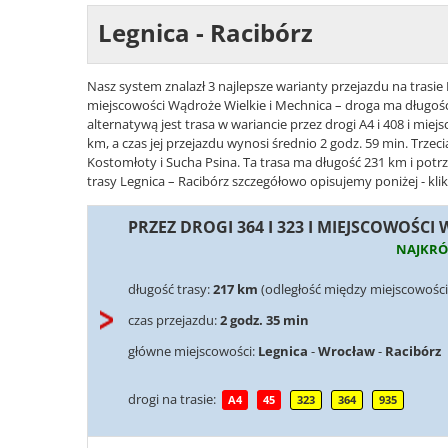
Legnica - Racibórz
Nasz system znalazł 3 najlepsze warianty przejazdu na trasie L
miejscowości Wądroże Wielkie i Mechnica – droga ma długość
alternatywą jest trasa w wariancie przez drogi A4 i 408 i mi
km, a czas jej przejazdu wynosi średnio 2 godz. 59 min. Trzeci
Kostomłoty i Sucha Psina. Ta trasa ma długość 231 km i potrz
trasy Legnica – Racibórz szczegółowo opisujemy poniżej - klik
PRZEZ DROGI 364 I 323 I MIEJSCOWOŚCI
NAJKRÓ
długość trasy:
217 km
(odległość między miejscowości
czas przejazdu:
2 godz. 35 min
główne miejscowości:
Legnica
-
Wrocław
-
Racibórz
drogi na trasie:
A4
45
323
364
935