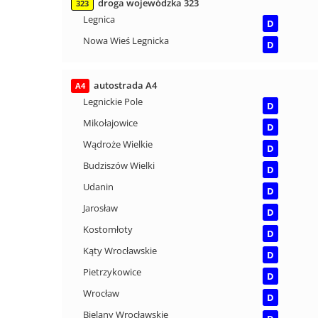
droga wojewódzka 323
323
Legnica
D
Nowa Wieś Legnicka
D
autostrada A4
A4
Legnickie Pole
D
Mikołajowice
D
Wądroże Wielkie
D
Budziszów Wielki
D
Udanin
D
Jarosław
D
Kostomłoty
D
Kąty Wrocławskie
D
Pietrzykowice
D
Wrocław
D
Bielany Wrocławskie