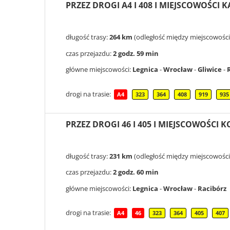
PRZEZ DROGI A4 I 408 I MIEJSCOWOŚCI
długość trasy:
264 km
(odległość między miejscowości
czas przejazdu:
2 godz. 59 min
główne miejscowości:
Legnica
-
Wrocław
-
Gliwice
-
drogi na trasie:
A4
323
364
408
919
935
PRZEZ DROGI 46 I 405 I MIEJSCOWOŚCI 
długość trasy:
231 km
(odległość między miejscowości
czas przejazdu:
2 godz. 60 min
główne miejscowości:
Legnica
-
Wrocław
-
Racibórz
drogi na trasie:
A4
46
323
364
405
407