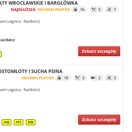
 KĄTY WROCŁAWSKIE I BARGŁÓWKA
NAJDŁUŻSZA
ODCINKI PŁATNE
16
5
7
ami Legnica - Racibórz)
Racibórz
Zobacz szczegóły
KOSTOMŁOTY I SUCHA PSINA
ODCINKI PŁATNE
18
3
2
3
ami Legnica - Racibórz)
Zobacz szczegóły
416
417
935