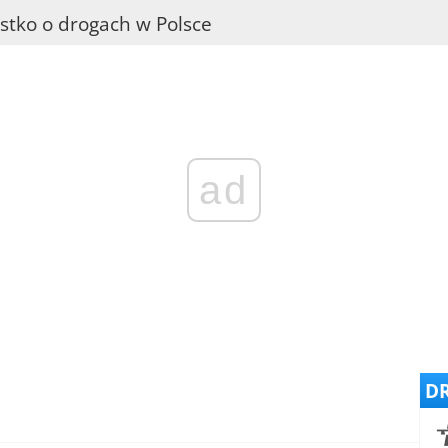
stko o drogach w Polsce
ad
DR