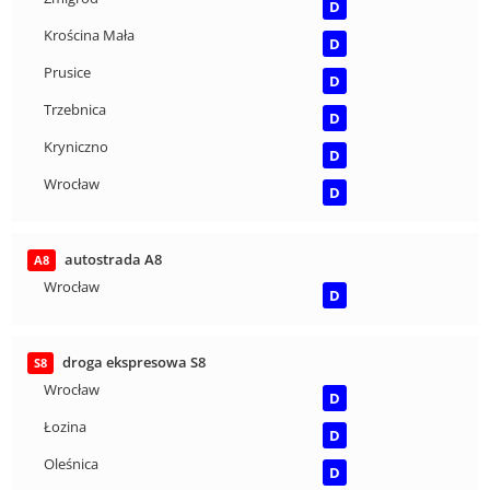
D
Krościna Mała
D
Prusice
D
Trzebnica
D
Kryniczno
D
Wrocław
D
autostrada A8
A8
Wrocław
D
droga ekspresowa S8
S8
Wrocław
D
Łozina
D
Oleśnica
D