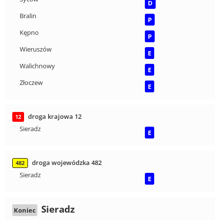
D
Bralin
P
Kępno
P
Wieruszów
E
Walichnowy
E
Złoczew
E
droga krajowa 12
12
Sieradz
E
droga wojewódzka 482
482
Sieradz
E
Sieradz
Koniec