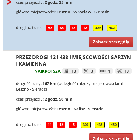
czas przejazdu:
2 godz. 25 min
główne miejscowości:
Leszno
-
Wrocław
-
Sieradz
drogi na trasie:
A8
S5
S8
12
309
482
Zobacz szczegóły
PRZEZ DROGI 12 I 438 I MIEJSCOWOŚCI GARZYN
I KAMIENNA
NAJKRÓTSZA
13
3
1
13
długość trasy:
167 km
(odległość między miejscowościami
Leszno - Sieradz)
czas przejazdu:
2 godz. 50 min
główne miejscowości:
Leszno
-
Kalisz
-
Sieradz
drogi na trasie:
11
12
15
309
438
450
Zobacz szczegóły