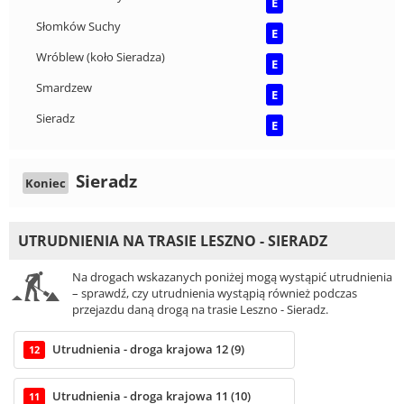
E
Słomków Suchy
E
Wróblew (koło Sieradza)
E
Smardzew
E
Sieradz
E
Sieradz
Koniec
UTRUDNIENIA NA TRASIE LESZNO - SIERADZ
Na drogach wskazanych poniżej mogą wystąpić utrudnienia
– sprawdź, czy utrudnienia wystąpią również podczas
przejazdu daną drogą na trasie Leszno - Sieradz.
Utrudnienia - droga krajowa 12 (9)
12
Utrudnienia - droga krajowa 11 (10)
11