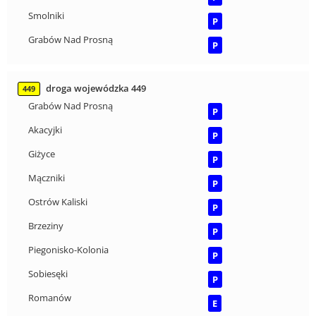
Smolniki
P
Grabów Nad Prosną
P
droga wojewódzka 449
449
Grabów Nad Prosną
P
Akacyjki
P
Giżyce
P
Mączniki
P
Ostrów Kaliski
P
Brzeziny
P
Piegonisko-Kolonia
P
Sobiesęki
P
Romanów
E