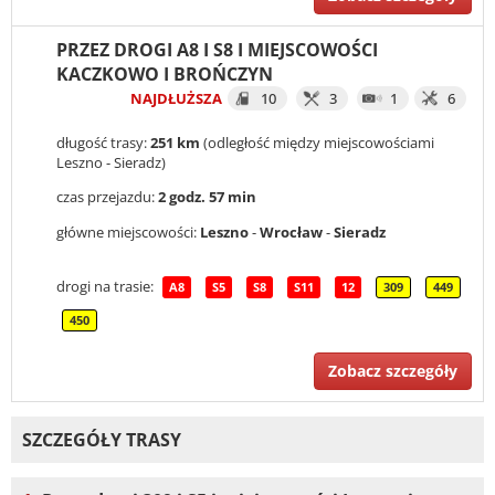
PRZEZ DROGI A8 I S8 I MIEJSCOWOŚCI
KACZKOWO I BROŃCZYN
NAJDŁUŻSZA
10
3
1
6
długość trasy:
251 km
(odległość między miejscowościami
Leszno - Sieradz)
czas przejazdu:
2 godz. 57 min
główne miejscowości:
Leszno
-
Wrocław
-
Sieradz
drogi na trasie:
A8
S5
S8
S11
12
309
449
450
Zobacz szczegóły
SZCZEGÓŁY TRASY