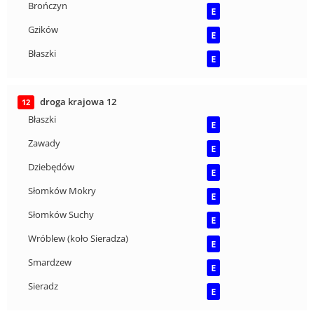
Brończyn
E
Gzików
E
Błaszki
E
droga krajowa 12
12
Błaszki
E
Zawady
E
Dziebędów
E
Słomków Mokry
E
Słomków Suchy
E
Wróblew (koło Sieradza)
E
Smardzew
E
Sieradz
E