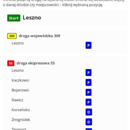
o danej drodze czy miejscowości – kliknij wybraną pozycję.
Leszno
Start
droga wojewódzka 309
309
Leszno
P
droga ekspresowa S5
S5
Leszno
P
Kaczkowo
P
Bojanowo
P
Rawicz
P
Korzeńsko
D
Żmigródek
D
Żmigród