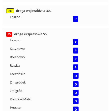
droga wojewódzka 309
309
Leszno
P
droga ekspresowa S5
S5
Leszno
P
Kaczkowo
P
Bojanowo
P
Rawicz
P
Korzeńsko
D
Żmigródek
D
Żmigród
D
Krościna Mała
D
Prusice
D