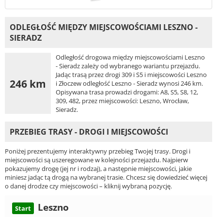
ODLEGŁOŚĆ MIĘDZY MIEJSCOWOŚCIAMI LESZNO -
SIERADZ
Odległość drogowa między miejscowościami Leszno
- Sieradz zależy od wybranego wariantu przejazdu.
Jadąc trasą przez drogi 309 i S5 i miejscowości Leszno
246 km
i Złoczew odległość Leszno - Sieradz wynosi 246 km.
Opisywana trasa prowadzi drogami: A8, S5, S8, 12,
309, 482, przez miejscowości: Leszno, Wrocław,
Sieradz.
PRZEBIEG TRASY - DROGI I MIEJSCOWOŚCI
Poniżej prezentujemy interaktywny przebieg Twojej trasy. Drogi i
miejscowości są uszeregowane w kolejności przejazdu. Najpierw
pokazujemy drogę (jej nr i rodzaj), a następnie miejscowości, jakie
miniesz jadąc tą drogą na wybranej trasie. Chcesz się dowiedzieć więcej
o danej drodze czy miejscowości – kliknij wybraną pozycję.
Leszno
Start