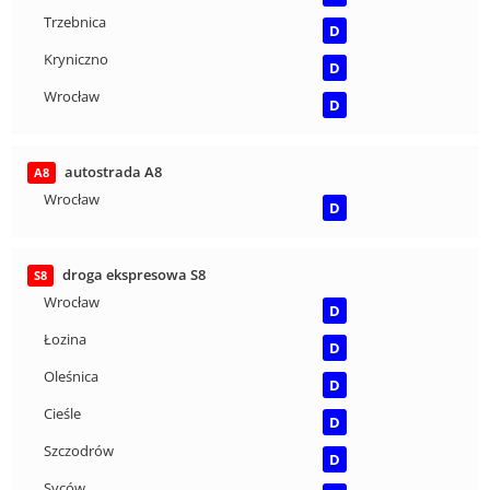
Trzebnica
D
Kryniczno
D
Wrocław
D
autostrada A8
A8
Wrocław
D
droga ekspresowa S8
S8
Wrocław
D
Łozina
D
Oleśnica
D
Cieśle
D
Szczodrów
D
Syców