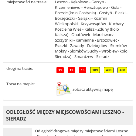
miejscowości na trasie:
Leszno - Kąkolewo - Garzyn -
Krzemieniewo - Hersztupowo - Gola -
Brzezie (koło Gostynia) - Gostyń - Piaski -
Borzęciczki - Gałązki - Koźmin
Wielkopolski - Krzywosądów - Kuchary -
Kościelna Wieś - Kalisz - Zduny (koło
Kalisza) - Opatówek - Marchwacz -
Szczytniki - Kamienna - Brzozowiec -
Błaszki - Zawady - Dziebędów - Słomków
Mokry - Słomków Suchy - Wróblew (koło
Sieradza) - Smardzew - Sieradz
drogi na trasie:
11
12
15
309
438
450
Trasa na mapie:
zobacz aktywną mapę
ODLEGŁOŚĆ MIĘDZY MIEJSCOWOŚCIAMI LESZNO -
SIERADZ
Odległość drogowa między miejscowościami Leszno