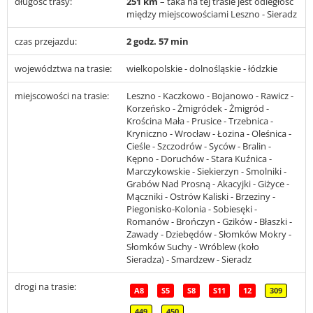
długość trasy:
251 km
– taka na tej trasie jest odległość
między miejscowościami Leszno - Sieradz
czas przejazdu:
2 godz. 57 min
województwa na trasie:
wielkopolskie - dolnośląskie - łódzkie
miejscowości na trasie:
Leszno - Kaczkowo - Bojanowo - Rawicz -
Korzeńsko - Żmigródek - Żmigród -
Krościna Mała - Prusice - Trzebnica -
Kryniczno - Wrocław - Łozina - Oleśnica -
Cieśle - Szczodrów - Syców - Bralin -
Kępno - Doruchów - Stara Kuźnica -
Marczykowskie - Siekierzyn - Smolniki -
Grabów Nad Prosną - Akacyjki - Giżyce -
Mączniki - Ostrów Kaliski - Brzeziny -
Piegonisko-Kolonia - Sobiesęki -
Romanów - Brończyn - Gzików - Błaszki -
Zawady - Dziebędów - Słomków Mokry -
Słomków Suchy - Wróblew (koło
Sieradza) - Smardzew - Sieradz
drogi na trasie:
A8
S5
S8
S11
12
309
449
450