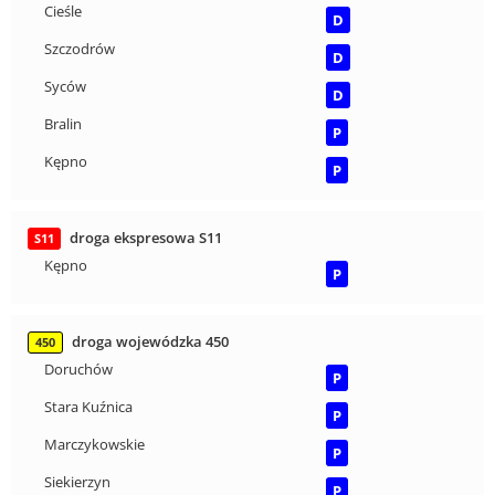
Cieśle
D
Szczodrów
D
Syców
D
Bralin
P
Kępno
P
droga ekspresowa S11
S11
Kępno
P
droga wojewódzka 450
450
Doruchów
P
Stara Kuźnica
P
Marczykowskie
P
Siekierzyn
P