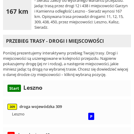
- Sieradz zależy od wybranego wariantu przejazdu.
Jadąc trasą przez drogi 12 i 438 i miejscowości Garzyn
167 km
i Kamienna odległość Leszno - Sieradz wynosi 167
km. Opisywana trasa prowadzi drogami: 11, 12, 15,
309, 438, 450, przez miejscowości: Leszno, Kalisz,
Sieradz.
PRZEBIEG TRASY - DROGI I MIEJSCOWOŚCI
Poniżej prezentujemy interaktywny przebieg Twojej trasy. Drogi i
miejscowości są uszeregowane w kolejności przejazdu. Najpierw
pokazujemy drogę (jej nr i rodzaj), a następnie miejscowości, jakie
miniesz jadąc tą drogą na wybranej trasie. Chcesz się dowiedzieć więcej
o danej drodze czy miejscowości – kliknij wybraną pozycję.
Leszno
Start
droga wojewódzka 309
309
Leszno
P