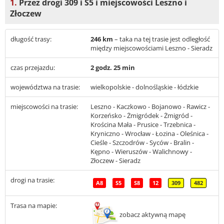
1.
Przez drogi 309 i S5 i miejscowości Leszno i
Złoczew
długość trasy:
246 km
– taka na tej trasie jest odległość
między miejscowościami Leszno - Sieradz
czas przejazdu:
2 godz. 25 min
województwa na trasie:
wielkopolskie - dolnośląskie - łódzkie
miejscowości na trasie:
Leszno - Kaczkowo - Bojanowo - Rawicz -
Korzeńsko - Żmigródek - Żmigród -
Krościna Mała - Prusice - Trzebnica -
Kryniczno - Wrocław - Łozina - Oleśnica -
Cieśle - Szczodrów - Syców - Bralin -
Kępno - Wieruszów - Walichnowy -
Złoczew - Sieradz
drogi na trasie:
A8
S5
S8
12
309
482
Trasa na mapie:
zobacz aktywną mapę