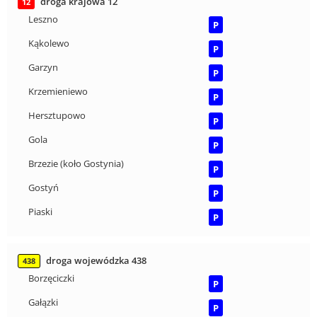
droga krajowa 12
12
Leszno
P
Kąkolewo
P
Garzyn
P
Krzemieniewo
P
Hersztupowo
P
Gola
P
Brzezie (koło Gostynia)
P
Gostyń
P
Piaski
P
droga wojewódzka 438
438
Borzęciczki
P
Gałązki
P