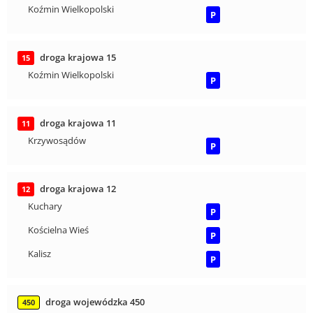
Koźmin Wielkopolski
P
droga krajowa 15
15
Koźmin Wielkopolski
P
droga krajowa 11
11
Krzywosądów
P
droga krajowa 12
12
Kuchary
P
Kościelna Wieś
P
Kalisz
P
droga wojewódzka 450
450