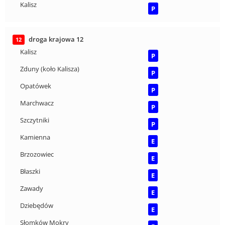
Kalisz
P
droga krajowa 12
12
Kalisz
P
Zduny (koło Kalisza)
P
Opatówek
P
Marchwacz
P
Szczytniki
P
Kamienna
E
Brzozowiec
E
Błaszki
E
Zawady
E
Dziebędów
E
Słomków Mokry