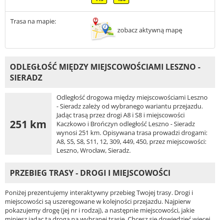
Trasa na mapie:
zobacz aktywną mapę
ODLEGŁOŚĆ MIĘDZY MIEJSCOWOŚCIAMI LESZNO -
SIERADZ
Odległość drogowa między miejscowościami Leszno
- Sieradz zależy od wybranego wariantu przejazdu.
Jadąc trasą przez drogi A8 i S8 i miejscowości
251 km
Kaczkowo i Brończyn odległość Leszno - Sieradz
wynosi 251 km. Opisywana trasa prowadzi drogami:
A8, S5, S8, S11, 12, 309, 449, 450, przez miejscowości:
Leszno, Wrocław, Sieradz.
PRZEBIEG TRASY - DROGI I MIEJSCOWOŚCI
Poniżej prezentujemy interaktywny przebieg Twojej trasy. Drogi i
miejscowości są uszeregowane w kolejności przejazdu. Najpierw
pokazujemy drogę (jej nr i rodzaj), a następnie miejscowości, jakie
miniesz jadąc tą drogą na wybranej trasie. Chcesz się dowiedzieć więcej