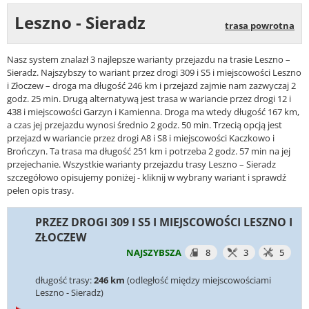
Leszno - Sieradz
trasa powrotna
Nasz system znalazł 3 najlepsze warianty przejazdu na trasie Leszno –
Sieradz. Najszybszy to wariant przez drogi 309 i S5 i miejscowości Leszno
i Złoczew – droga ma długość 246 km i przejazd zajmie nam zazwyczaj 2
godz. 25 min. Drugą alternatywą jest trasa w wariancie przez drogi 12 i
438 i miejscowości Garzyn i Kamienna. Droga ma wtedy długość 167 km,
a czas jej przejazdu wynosi średnio 2 godz. 50 min. Trzecią opcją jest
przejazd w wariancie przez drogi A8 i S8 i miejscowości Kaczkowo i
Brończyn. Ta trasa ma długość 251 km i potrzeba 2 godz. 57 min na jej
przejechanie. Wszystkie warianty przejazdu trasy Leszno – Sieradz
szczegółowo opisujemy poniżej - kliknij w wybrany wariant i sprawdź
pełen opis trasy.
PRZEZ DROGI 309 I S5 I MIEJSCOWOŚCI LESZNO I
ZŁOCZEW
NAJSZYBSZA
8
3
5
długość trasy:
246 km
(odległość między miejscowościami
Leszno - Sieradz)