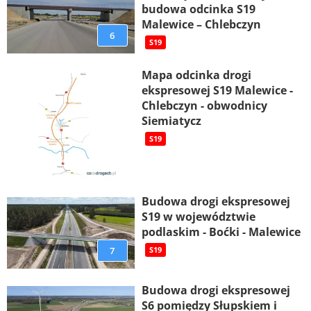
budowa odcinka S19
Malewice – Chlebczyn
6
S19
Mapa odcinka drogi
ekspresowej S19 Malewice -
Chlebczyn - obwodnicy
Siemiatycz
S19
Budowa drogi ekspresowej
S19 w województwie
podlaskim - Boćki - Malewice
7
S19
Budowa drogi ekspresowej
S6 pomiędzy Słupskiem i