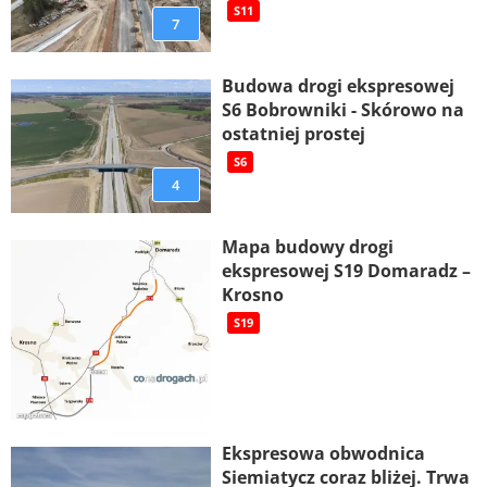
S11
7
Budowa drogi ekspresowej
S6 Bobrowniki - Skórowo na
ostatniej prostej
S6
4
Mapa budowy drogi
ekspresowej S19 Domaradz –
Krosno
S19
Ekspresowa obwodnica
Siemiatycz coraz bliżej. Trwa