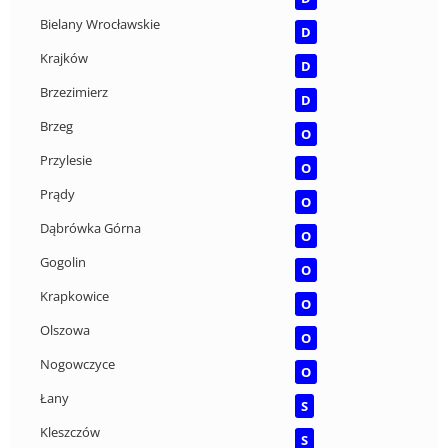
Bielany Wrocławskie
D
Krajków
D
Brzezimierz
D
Brzeg
O
Przylesie
O
Prądy
O
Dąbrówka Górna
O
Gogolin
O
Krapkowice
O
Olszowa
O
Nogowczyce
O
Łany
S
Kleszczów
S