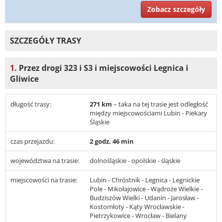
Zobacz szczegóły
SZCZEGÓŁY TRASY
1.
Przez drogi 323 i S3 i miejscowości Legnica i
Gliwice
długość trasy:
271 km
– taka na tej trasie jest odległość
między miejscowościami Lubin - Piekary
Śląskie
czas przejazdu:
2 godz. 46 min
województwa na trasie:
dolnośląskie - opolskie - śląskie
miejscowości na trasie:
Lubin - Chróstnik - Legnica - Legnickie
Pole - Mikołajowice - Wądroże Wielkie -
Budziszów Wielki - Udanin - Jarosław -
Kostomłoty - Kąty Wrocławskie -
Pietrzykowice - Wrocław - Bielany