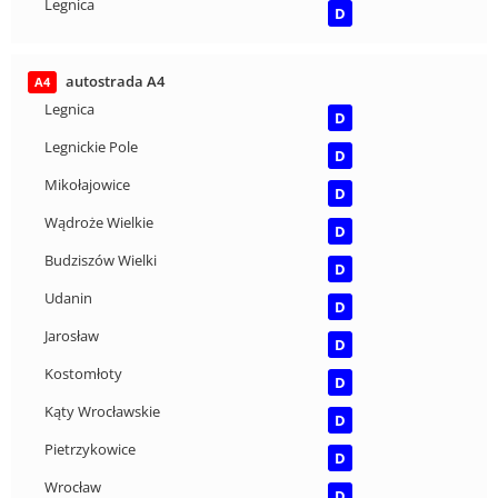
Legnica
D
autostrada A4
A4
Legnica
D
Legnickie Pole
D
Mikołajowice
D
Wądroże Wielkie
D
Budziszów Wielki
D
Udanin
D
Jarosław
D
Kostomłoty
D
Kąty Wrocławskie
D
Pietrzykowice
D
Wrocław
D