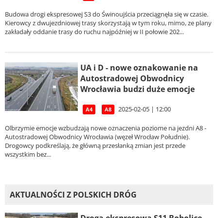
Budowa drogi ekspresowej S3 do Świnoujścia przeciągnęła się w czasie.
Kierowcy z dwujezdniowej trasy skorzystają w tym roku, mimo, ze plany
zakładały oddanie trasy do ruchu najpóźniej w II połowie 202...
UA i D - nowe oznakowanie na
Autostradowej Obwodnicy
Wrocławia budzi duże emocje
2025-02-05 | 12:00
A4
A8
Olbrzymie emocje wzbudzają nowe oznaczenia poziome na jezdni A8 -
Autostradowej Obwodnicy Wrocławia (węzeł Wrocław Południe).
Drogowcy podkreślają, że główną przesłanką zmian jest przede
wszystkim bez...
AKTUALNOŚCI Z POLSKICH DRÓG
Droga ekspresowa S11 Bobolice -