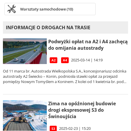
Warsztaty samochodowe (10)
INFORMACJE O DROGACH NA TRASIE
Podwyżki opłat na A2 i A4 zachęcą
do omijania autostrady
2025-03-14 | 14:19
A2
A4
Od 11 marca br. Autostrada Wielkopolska S.A., koncesjonariusz odcinka
autostrady A2 Świecko – Konin, podniosła stawki opłat za przejazd
pomiędzy Nowym Tomyślem a Koninem. Z kolei od 1 kwietnia br. pod...
Zima na opóźnionej budowie
drogi ekspresowej S3 do
Świnoujścia
2025-02-23 | 15:20
S3