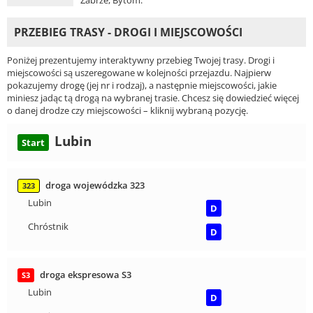
PRZEBIEG TRASY - DROGI I MIEJSCOWOŚCI
Poniżej prezentujemy interaktywny przebieg Twojej trasy. Drogi i
miejscowości są uszeregowane w kolejności przejazdu. Najpierw
pokazujemy drogę (jej nr i rodzaj), a następnie miejscowości, jakie
miniesz jadąc tą drogą na wybranej trasie. Chcesz się dowiedzieć więcej
o danej drodze czy miejscowości – kliknij wybraną pozycję.
Lubin
Start
droga wojewódzka 323
323
Lubin
D
Chróstnik
D
droga ekspresowa S3
S3
Lubin
D