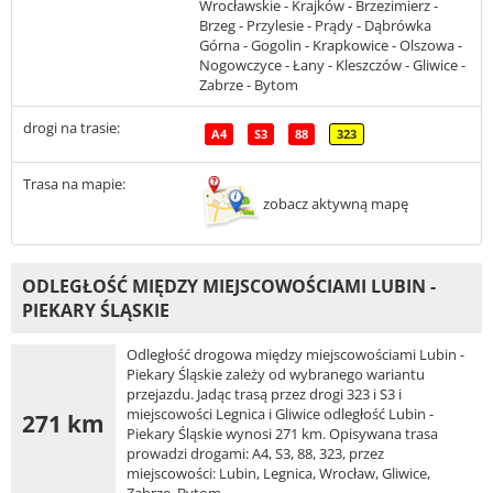
Wrocławskie - Krajków - Brzezimierz -
Brzeg - Przylesie - Prądy - Dąbrówka
Górna - Gogolin - Krapkowice - Olszowa -
Nogowczyce - Łany - Kleszczów - Gliwice -
Zabrze - Bytom
drogi na trasie:
A4
S3
88
323
Trasa na mapie:
zobacz aktywną mapę
ODLEGŁOŚĆ MIĘDZY MIEJSCOWOŚCIAMI LUBIN -
PIEKARY ŚLĄSKIE
Odległość drogowa między miejscowościami Lubin -
Piekary Śląskie zależy od wybranego wariantu
przejazdu. Jadąc trasą przez drogi 323 i S3 i
miejscowości Legnica i Gliwice odległość Lubin -
271 km
Piekary Śląskie wynosi 271 km. Opisywana trasa
prowadzi drogami: A4, S3, 88, 323, przez
miejscowości: Lubin, Legnica, Wrocław, Gliwice,
Zabrze, Bytom.