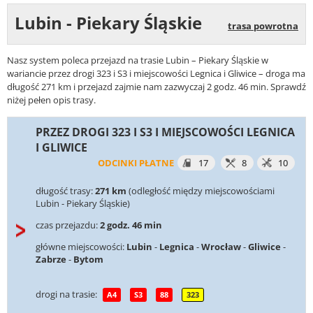
Lubin - Piekary Śląskie
trasa powrotna
Nasz system poleca przejazd na trasie Lubin – Piekary Śląskie w
wariancie przez drogi 323 i S3 i miejscowości Legnica i Gliwice – droga ma
długość 271 km i przejazd zajmie nam zazwyczaj 2 godz. 46 min. Sprawdź
niżej pełen opis trasy.
PRZEZ DROGI 323 I S3 I MIEJSCOWOŚCI LEGNICA
I GLIWICE
ODCINKI PŁATNE
17
8
10
długość trasy:
271 km
(odległość między miejscowościami
Lubin - Piekary Śląskie)
czas przejazdu:
2 godz. 46 min
główne miejscowości:
Lubin
-
Legnica
-
Wrocław
-
Gliwice
-
Zabrze
-
Bytom
drogi na trasie:
A4
S3
88
323