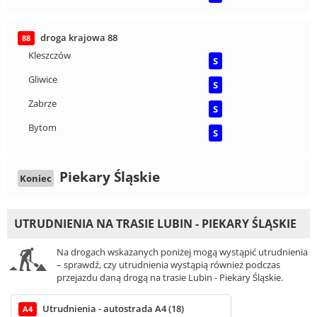
droga krajowa 88
88
Kleszczów
S
Gliwice
S
Zabrze
S
Bytom
S
Piekary Śląskie
Koniec
UTRUDNIENIA NA TRASIE LUBIN - PIEKARY ŚLĄSKIE
Na drogach wskazanych poniżej mogą wystąpić utrudnienia
– sprawdź, czy utrudnienia wystąpią również podczas
przejazdu daną drogą na trasie Lubin - Piekary Śląskie.
Utrudnienia - autostrada A4 (18)
A4