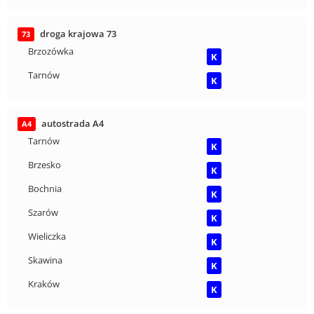
droga krajowa 73
73
Brzozówka
K
Tarnów
K
autostrada A4
A4
Tarnów
K
Brzesko
K
Bochnia
K
Szarów
K
Wieliczka
K
Skawina
K
Kraków
K