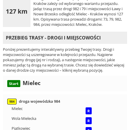
Kraków zależy od wybranego wariantu przejazdu.
Jadąc trasą przez drogi 982 i 79 i miejscowości Ławy i
127 km
Nowe Brzesko odległość Mielec - Kraków wynosi 127
km. Opisywana trasa prowadzi drogami: 73, 79, 982,
984, przez miejscowości: Mielec, Kraków.
PRZEBIEG TRASY - DROGI I MIEJSCOWOŚCI
Poniżej prezentujemy interaktywny przebieg Twojej trasy. Drogi i
miejscowości są uszeregowane w kolejności przejazdu. Najpierw
pokazujemy drogę (jej nr i rodzaj), a następnie miejscowości, jakie
miniesz jadąc tą drogą na wybranej trasie. Chcesz się dowiedzieć więcej
o danej drodze czy miejscowości – kliknij wybraną pozycję.
Mielec
Start
droga wojewódzka 984
984
Mielec
R
Wola Mielecka
R
Piątkowiec