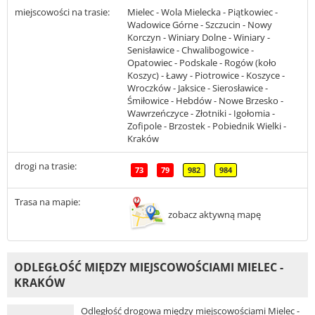
miejscowości na trasie:
Mielec - Wola Mielecka - Piątkowiec -
Wadowice Górne - Szczucin - Nowy
Korczyn - Winiary Dolne - Winiary -
Senisławice - Chwalibogowice -
Opatowiec - Podskale - Rogów (koło
Koszyc) - Ławy - Piotrowice - Koszyce -
Wroczków - Jaksice - Sierosławice -
Śmiłowice - Hebdów - Nowe Brzesko -
Wawrzeńczyce - Złotniki - Igołomia -
Zofipole - Brzostek - Pobiednik Wielki -
Kraków
drogi na trasie:
73
79
982
984
Trasa na mapie:
zobacz aktywną mapę
ODLEGŁOŚĆ MIĘDZY MIEJSCOWOŚCIAMI MIELEC -
KRAKÓW
Odległość drogowa między miejscowościami Mielec -