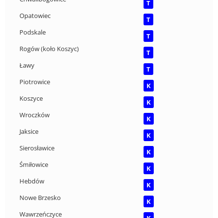
T
Opatowiec
T
Podskale
T
Rogów (koło Koszyc)
T
Ławy
T
Piotrowice
K
Koszyce
K
Wroczków
K
Jaksice
K
Sierosławice
K
Śmiłowice
K
Hebdów
K
Nowe Brzesko
K
Wawrzeńczyce
K