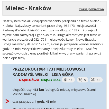
Mielec - Kraków
trasa powrotna
Nasz system znalazł 2 najlepsze warianty przejazdu na trasie Mielec –
Kraków. Najszybszy to wariant przez drogi 984 i 73 i miejscowości
Radomyśl Wielki i Lisia Góra – droga ma długość 133 km i przejazd
zajmie nam zazwyczaj 1 godz. 45 min. Drugą alternatywą jest trasa w
wariancie przez drogi 982 i 79 i miejscowości Ławy i Nowe Brzesko.
Droga ma wtedy długość 127 km, a czas jej przejazdu wynosi średnio 2
godz. 16 min. Wszystkie warianty przejazdu trasy Mielec – Kraków
szczegółowo opisujemy poniżej - kliknij w wybrany wariant i sprawdź
pełen opis trasy.
PRZEZ DROGI 984 I 73 I MIEJSCOWOŚCI
RADOMYŚL WIELKI I LISIA GÓRA
NAJDŁUŻSZA
NAJSZYBSZA
11
5
13
długość trasy:
133 km
(odległość między miejscowościami
Mielec - Kraków)
czas przejazdu:
1 godz. 45 min