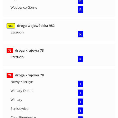
R
Wadowice Górne
R
droga wojewódzka 982
982
Szczucin
K
droga krajowa 73
73
Szczucin
K
droga krajowa 79
79
Nowy Korczyn
T
Winiary Dolne
T
Winiary
T
Senisławice
T
Chwalibogowice