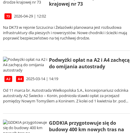
krajowej nr 73
2026-04-29 | 12:02
73
Na DK73 w rejonie Szczucina i Żelazówki planowana jest rozbudowa
infrastruktury dla pieszych i rowerzystów. Nowe chodniki i ścieżki mają
poprawić bezpieczeństwo na tej ruchliwej drodze.
Podwyżki opłat na A2 i A4 zachęcą
do omijania autostrady
2025-03-14 | 14:19
A2
A4
Od 11 marca br. Autostrada Wielkopolska S.A., koncesjonariusz odcinka
autostrady A2 Świecko – Konin, podniosła stawki opłat za przejazd
pomiędzy Nowym Tomyślem a Koninem. Z kolei od 1 kwietnia br. pod...
GDDKIA przygotowuje się do
budowy 400 km nowych tras na