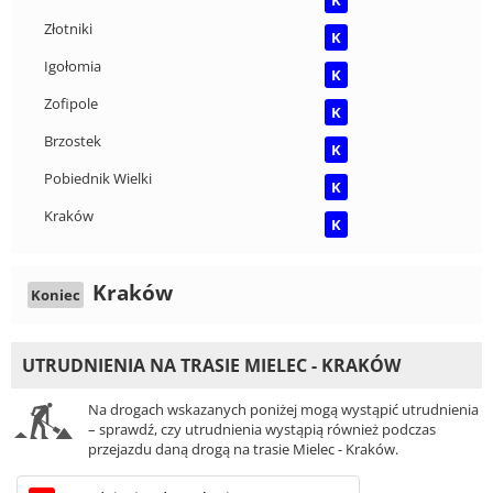
Złotniki
K
Igołomia
K
Zofipole
K
Brzostek
K
Pobiednik Wielki
K
Kraków
K
Kraków
Koniec
UTRUDNIENIA NA TRASIE MIELEC - KRAKÓW
Na drogach wskazanych poniżej mogą wystąpić utrudnienia
– sprawdź, czy utrudnienia wystąpią również podczas
przejazdu daną drogą na trasie Mielec - Kraków.