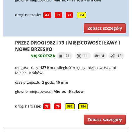
główne miejscowości:
Mielec
-
Tarnów
-
Kraków
drogi na trasie:
A4
S7
73
984
Zobacz szczegóły
PRZEZ DROGI 982 I 79 I MIEJSCOWOŚCI ŁAWY I
NOWE BRZESKO
NAJKRÓTSZA
21
11
4
13
długość trasy:
127 km
(odległość między miejscowościami
Mielec - Kraków)
czas przejazdu:
2 godz. 16 min
główne miejscowości:
Mielec
-
Kraków
drogi na trasie:
73
79
982
984
Zobacz szczegóły