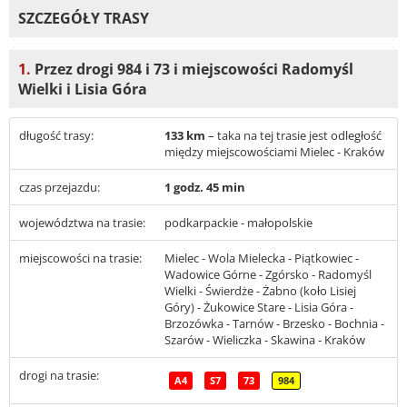
SZCZEGÓŁY TRASY
1.
Przez drogi 984 i 73 i miejscowości Radomyśl
Wielki i Lisia Góra
długość trasy:
133 km
– taka na tej trasie jest odległość
między miejscowościami Mielec - Kraków
czas przejazdu:
1 godz. 45 min
województwa na trasie:
podkarpackie - małopolskie
miejscowości na trasie:
Mielec - Wola Mielecka - Piątkowiec -
Wadowice Górne - Zgórsko - Radomyśl
Wielki - Świerdże - Żabno (koło Lisiej
Góry) - Żukowice Stare - Lisia Góra -
Brzozówka - Tarnów - Brzesko - Bochnia -
Szarów - Wieliczka - Skawina - Kraków
drogi na trasie:
A4
S7
73
984