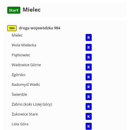
Mielec
Start
droga wojewódzka 984
984
Mielec
R
Wola Mielecka
R
Piątkowiec
R
Wadowice Górne
R
Zgórsko
R
Radomyśl Wielki
R
Świerdże
R
Żabno (koło Lisiej Góry)
R
Żukowice Stare
K
Lisia Góra
K