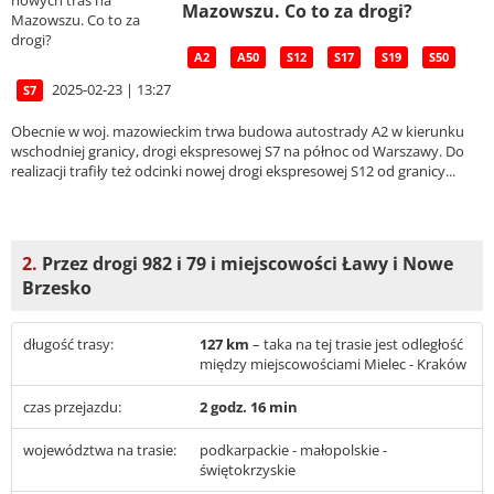
Mazowszu. Co to za drogi?
A2
A50
S12
S17
S19
S50
2025-02-23 | 13:27
S7
Obecnie w woj. mazowieckim trwa budowa autostrady A2 w kierunku
wschodniej granicy, drogi ekspresowej S7 na północ od Warszawy. Do
realizacji trafiły też odcinki nowej drogi ekspresowej S12 od granicy...
2.
Przez drogi 982 i 79 i miejscowości Ławy i Nowe
Brzesko
długość trasy:
127 km
– taka na tej trasie jest odległość
między miejscowościami Mielec - Kraków
czas przejazdu:
2 godz. 16 min
województwa na trasie:
podkarpackie - małopolskie -
świętokrzyskie