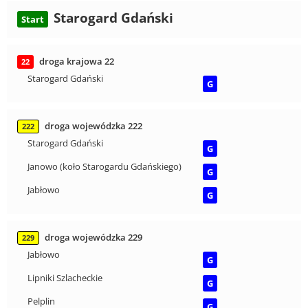
Starogard Gdański
Start
droga krajowa 22
22
Starogard Gdański
G
droga wojewódzka 222
222
Starogard Gdański
G
Janowo (koło Starogardu Gdańskiego)
G
Jabłowo
G
droga wojewódzka 229
229
Jabłowo
G
Lipniki Szlacheckie
G
Pelplin
G