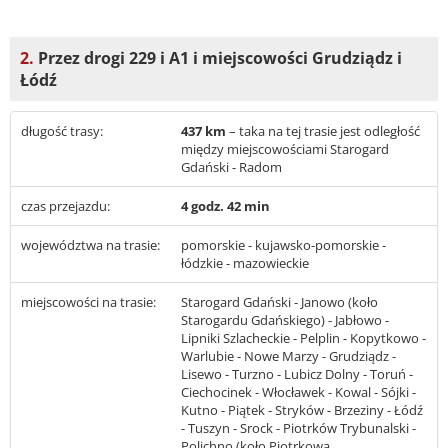
2.
Przez drogi 229 i A1 i miejscowości Grudziądz i
Łódź
długość trasy:
437 km
– taka na tej trasie jest odległość
między miejscowościami Starogard
Gdański - Radom
czas przejazdu:
4 godz. 42 min
województwa na trasie:
pomorskie - kujawsko-pomorskie -
łódzkie - mazowieckie
miejscowości na trasie:
Starogard Gdański - Janowo (koło
Starogardu Gdańskiego) - Jabłowo -
Lipniki Szlacheckie - Pelplin - Kopytkowo -
Warlubie - Nowe Marzy - Grudziądz -
Lisewo - Turzno - Lubicz Dolny - Toruń -
Ciechocinek - Włocławek - Kowal - Sójki -
Kutno - Piątek - Stryków - Brzeziny - Łódź
- Tuszyn - Srock - Piotrków Trybunalski -
Polichno (koło Piotrkowa