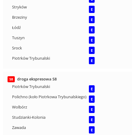
Stryków
E
Brzeziny
E
Łódź
E
Tuszyn
E
Srock
E
Piotrków Trybunalski
E
droga ekspresowa S8
S8
Piotrków Trybunalski
E
Polichno (koło Piotrkowa Trybunalskiego)
E
Wolbórz
E
Studzianki-Kolonia
E
Zawada
E