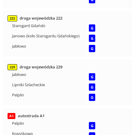
droga wojewódzka 222
222
Starogard Gdański
G
Janowo (koło Starogardu Gdańskiego)
G
Jabłowo
G
droga wojewódzka 229
229
Jabłowo
G
Lipniki Szlacheckie
G
Pelplin
G
autostrada A1
A1
Pelplin
G
Kopytkowo