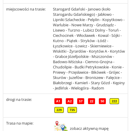
miejscowości na trasie:
Starogard Gdański - Janowo (koło
Starogardu Gdańskiego) - Jabłowo -
Lipniki Szlacheckie - Pelplin - Kopytkowo -
Warlubie - Nowe Marzy - Grudziądz -
Lisewo - Turzno - Lubicz Dolny - Toruń -
Ciechocinek - Włocławek - Kowal - Sójki -
Kutno - Piątek - Stryków - Łódź -
Łyszkowice - Łowicz - Skierniewice -
Wiskitki - Żyrardów - Korytów A - Korytów
- Grabce Józefpolskie - Mszczonów -
Badowo-Mściska - Ciemno-Gnojna -
Chudolipie - Budki Petrykowskie - Konie -
Pniewy - Przęsławice - Bikówek - Grójec -
Skurów - Juzefów - Broniszew - Falęcice -
Białobrzegi - Kamień - Stary Gózd - Kępiny
- Jedlińsk - Wielogóra - Radom
drogi na trasie:
A1
A2
S7
22
50
222
229
735
Trasa na mapie:
zobacz aktywną mapę