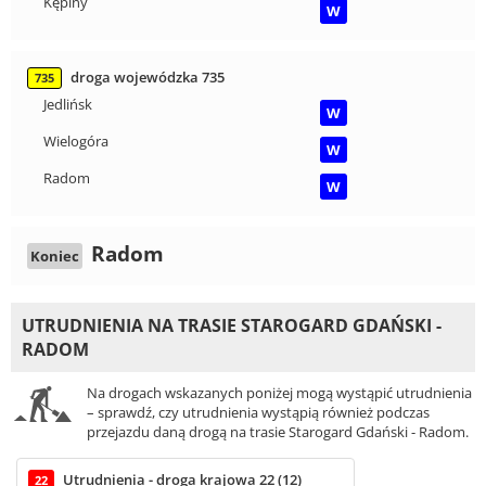
Kępiny
W
droga wojewódzka 735
735
Jedlińsk
W
Wielogóra
W
Radom
W
Radom
Koniec
UTRUDNIENIA NA TRASIE STAROGARD GDAŃSKI -
RADOM
Na drogach wskazanych poniżej mogą wystąpić utrudnienia
– sprawdź, czy utrudnienia wystąpią również podczas
przejazdu daną drogą na trasie Starogard Gdański - Radom.
Utrudnienia - droga krajowa 22 (12)
22