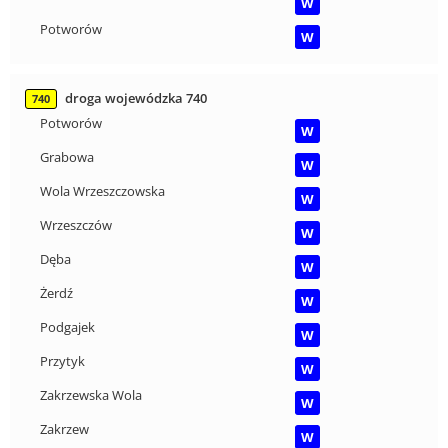
W
Potworów
W
droga wojewódzka 740
740
Potworów
W
Grabowa
W
Wola Wrzeszczowska
W
Wrzeszczów
W
Dęba
W
Żerdź
W
Podgajek
W
Przytyk
W
Zakrzewska Wola
W
Zakrzew
W