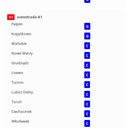
autostrada A1
A1
Pelplin
G
Kopytkowo
G
Warlubie
C
Nowe Marzy
C
Grudziądz
C
Lisewo
C
Turzno
C
Lubicz Dolny
C
Toruń
C
Ciechocinek
C
Włocławek
C