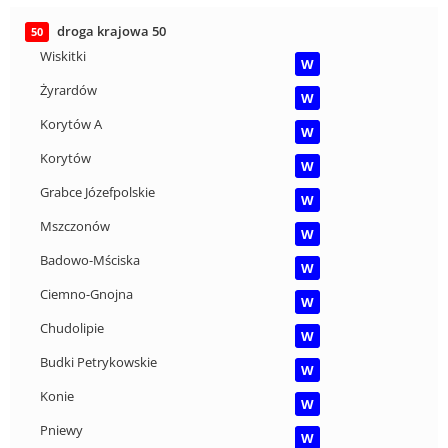
droga krajowa 50
50
Wiskitki
W
Żyrardów
W
Korytów A
W
Korytów
W
Grabce Józefpolskie
W
Mszczonów
W
Badowo-Mściska
W
Ciemno-Gnojna
W
Chudolipie
W
Budki Petrykowskie
W
Konie
W
Pniewy
W