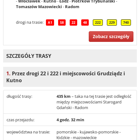
-
Włocławek
-
Kutno
-
Łódź
-
Piotrków Trybunalski
-
Tomaszów Mazowiecki
-
Radom
drogi na trasie:
A1
S8
22
48
222
229
740
Zobacz szczegóły
SZCZEGÓŁY TRASY
1.
Przez drogi 22 i 222 i miejscowości Grudziądz i
Kutno
długość trasy:
435 km
– taka na tej trasie jest odległość
między miejscowościami Starogard
Gdański - Radom
czas przejazdu:
4 godz. 32 min
województwa na trasie:
pomorskie - kujawsko-pomorskie -
łódzkie - mazowieckie