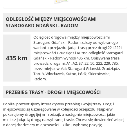
ODLEGŁOŚĆ MIĘDZY MIEJSCOWOŚCIAMI
STAROGARD GDAŃSKI - RADOM
Odległość drogowa między miejscowościami
Starogard Gdański - Radom zależy od wybranego
wariantu przejazdu. Jadąc trasą przez drogi 22 i 222 i
miejscowości Grudziądz i Kutno odległość Starogard
435 km
Gdański - Radom wynosi 435 km. Opisywana trasa
prowadzi drogami: A1, A2, S7, 22, 50, 222, 229, 735,
przez miejscowości: Starogard Gdański, Grudziądz,
Toruń, Włocławek, Kutno, Łódź, Skierniewice,
Radom.
PRZEBIEG TRASY - DROGI I MIEJSCOWOŚCI
Poniżej prezentujemy interaktywny przebieg Twojej trasy. Drogi i
miejscowości są uszeregowane w kolejności przejazdu. Najpierw
pokazujemy drogę (jej nr i rodzaj), a następnie miejscowości, jakie
miniesz jadąc tą drogą na wybranej trasie. Chcesz się dowiedzieć więcej
o danej drodze czy miejscowości – kliknij wybraną pozycję.