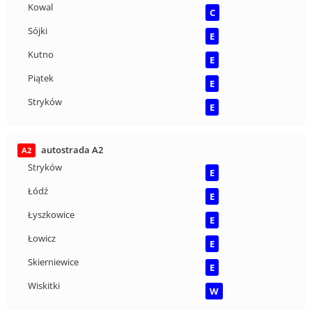
Kowal
C
Sójki
E
Kutno
E
Piątek
E
Stryków
E
autostrada A2
A2
Stryków
E
Łódź
E
Łyszkowice
E
Łowicz
E
Skierniewice
E
Wiskitki
W