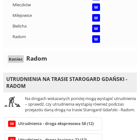
Mleczków
W
Milejowice
W
Bielicha
W
Radom
W
Radom
Koniec
UTRUDNIENIA NA TRASIE STAROGARD GDAŃSKI -
RADOM
Na drogach wskazanych poniżej mogą wystąpić utrudnienia
– sprawdź, czy utrudnienia wystąpią również podczas
przejazdu daną drogą na trasie Starogard Gdański - Radom.
Utrudnienia - droga ekspresowa S8 (12)
S8
Utrudnienia - droga krajowa 22 (12)
22