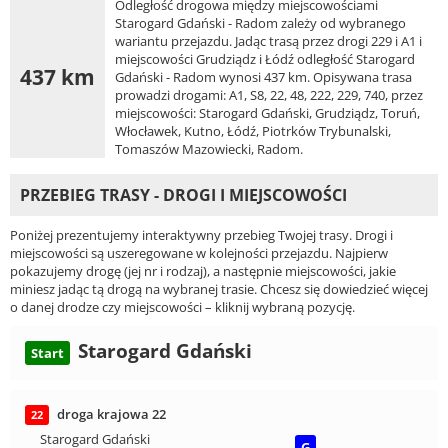
Odległość drogowa między miejscowościami
Starogard Gdański - Radom zależy od wybranego
wariantu przejazdu. Jadąc trasą przez drogi 229 i A1 i
miejscowości Grudziądz i Łódź odległość Starogard
437 km
Gdański - Radom wynosi 437 km. Opisywana trasa
prowadzi drogami: A1, S8, 22, 48, 222, 229, 740, przez
miejscowości: Starogard Gdański, Grudziądz, Toruń,
Włocławek, Kutno, Łódź, Piotrków Trybunalski,
Tomaszów Mazowiecki, Radom.
PRZEBIEG TRASY - DROGI I MIEJSCOWOŚCI
Poniżej prezentujemy interaktywny przebieg Twojej trasy. Drogi i
miejscowości są uszeregowane w kolejności przejazdu. Najpierw
pokazujemy drogę (jej nr i rodzaj), a następnie miejscowości, jakie
miniesz jadąc tą drogą na wybranej trasie. Chcesz się dowiedzieć więcej
o danej drodze czy miejscowości – kliknij wybraną pozycję.
Starogard Gdański
Start
droga krajowa 22
22
Starogard Gdański
G