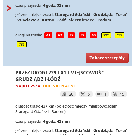
czas przejazdu:
4 godz. 32 min
główne miejscowości:
Starogard Gdański
-
Grudziądz
-
Toruń
-
Włocławek
-
Kutno
-
Łódź
-
Skierniewice
-
Radom
drogi na trasie:
A1
A2
S7
22
50
222
229
735
Zobacz szczegóły
PRZEZ DROGI 229 I A1 I MIEJSCOWOŚCI
GRUDZIĄDZ I ŁÓDŹ
NAJDŁUŻSZA
ODCINKI PŁATNE
20
5
1
15
długość trasy:
437 km
(odległość między miejscowościami
Starogard Gdański - Radom)
czas przejazdu:
4 godz. 42 min
główne miejscowości:
Starogard Gdański
-
Grudziądz
-
Toruń