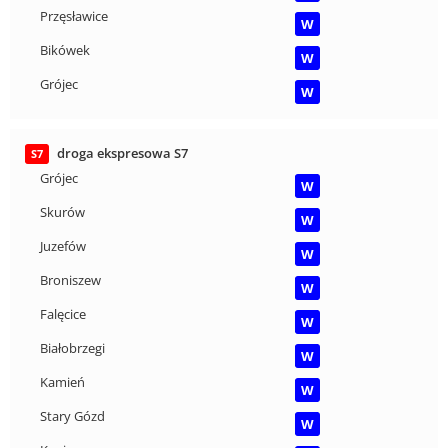
Przęsławice
W
Bikówek
W
Grójec
W
droga ekspresowa S7
S7
Grójec
W
Skurów
W
Juzefów
W
Broniszew
W
Falęcice
W
Białobrzegi
W
Kamień
W
Stary Gózd
W