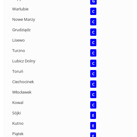
G
Warlubie
C
Nowe Marzy
C
Grudziądz
C
Lisewo
C
Turzno
C
Lubicz Dolny
C
Toruń
C
Ciechocinek
C
Włocławek
C
Kowal
C
Sójki
E
Kutno
E
Piątek
E