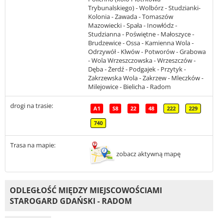
Trybunalskiego) - Wolbórz - Studzianki-
Kolonia - Zawada - Tomaszów
Mazowiecki - Spała - Inowłódz -
Studzianna - Poświętne - Małoszyce -
Brudzewice - Ossa - Kamienna Wola -
Odrzywół - Klwów - Potworów - Grabowa
- Wola Wrzeszczowska - Wrzeszczów -
Dęba - Żerdź - Podgajek - Przytyk -
Zakrzewska Wola - Zakrzew - Mleczków -
Milejowice - Bielicha - Radom
drogi na trasie:
A1
S8
22
48
222
229
740
Trasa na mapie:
zobacz aktywną mapę
ODLEGŁOŚĆ MIĘDZY MIEJSCOWOŚCIAMI
STAROGARD GDAŃSKI - RADOM