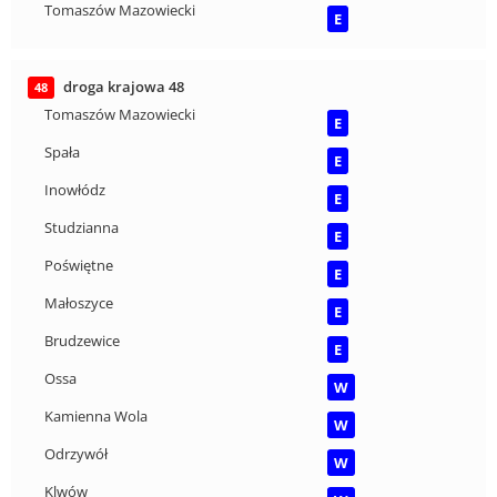
Tomaszów Mazowiecki
E
droga krajowa 48
48
Tomaszów Mazowiecki
E
Spała
E
Inowłódz
E
Studzianna
E
Poświętne
E
Małoszyce
E
Brudzewice
E
Ossa
W
Kamienna Wola
W
Odrzywół
W
Klwów