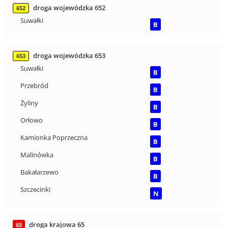
droga wojewódzka 652
652
Suwałki
B
droga wojewódzka 653
653
Suwałki
B
Przebród
B
Żyliny
B
Orłowo
B
Kamionka Poprzeczna
B
Malinówka
B
Bakałarzewo
B
Szczecinki
N
droga krajowa 65
65