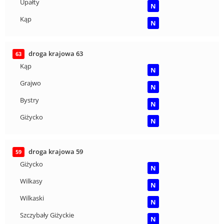
Upałty
N
Kąp
N
droga krajowa 63
63
Kąp
N
Grajwo
N
Bystry
N
Giżycko
N
droga krajowa 59
59
Giżycko
N
Wilkasy
N
Wilkaski
N
Szczybały Giżyckie
N