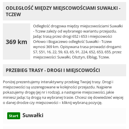
ODLEGŁOŚĆ MIĘDZY MIEJSCOWOŚCIAMI SUWAŁKI -
TCZEW
Odległość drogowa między miejscowościami Suwałki
- Tczew zależy od wybranego wariantu przejazdu.
Jadąc trasą przez drogi 652 i 653 i miejscowości
369 km
Orłowo i Bogaczewo odległość Suwałki - Tczew
wynosi 369 km. Opisywana trasa prowadzi drogami:
S7, S51, 16, 22, 59, 63, 65, 91, 224, 652, 653, 655, przez
miejscowości: Suwałki, Olsztyn, Elbląg, Tczew.
PRZEBIEG TRASY - DROGI I MIEJSCOWOŚCI
Poniżej prezentujemy interaktywny przebieg Twojej trasy. Drogi i
miejscowości są uszeregowane w kolejności przejazdu. Najpierw
pokazujemy drogę (jej nr i rodzaj), a następnie miejscowości, jakie
miniesz jadąc tą drogą na wybranej trasie. Chcesz się dowiedzieć więcej
o danej drodze czy miejscowości – kliknij wybraną pozycję.
Suwałki
Start