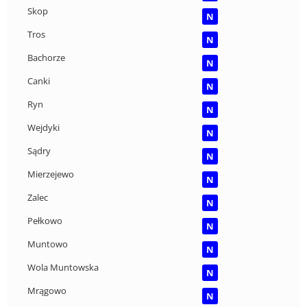
Skop
N
Tros
N
Bachorze
N
Canki
N
Ryn
N
Wejdyki
N
Sądry
N
Mierzejewo
N
Zalec
N
Pełkowo
N
Muntowo
N
Wola Muntowska
N
Mrągowo
N