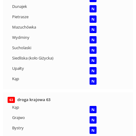
Dunajek
N
Pietrasze
N
Mazuchówka
N
Wydminy
N
Sucholaski
N
Siedliska (koło Giżycka)
N
Upałty
N
Kąp
N
droga krajowa 63
63
Kąp
N
Grajwo
N
Bystry
N