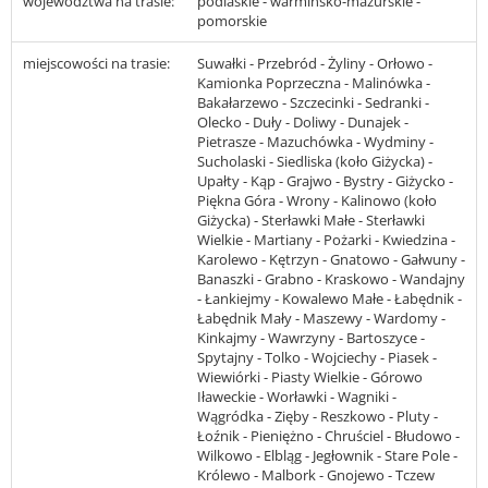
województwa na trasie:
podlaskie - warmińsko-mazurskie -
pomorskie
miejscowości na trasie:
Suwałki - Przebród - Żyliny - Orłowo -
Kamionka Poprzeczna - Malinówka -
Bakałarzewo - Szczecinki - Sedranki -
Olecko - Duły - Doliwy - Dunajek -
Pietrasze - Mazuchówka - Wydminy -
Sucholaski - Siedliska (koło Giżycka) -
Upałty - Kąp - Grajwo - Bystry - Giżycko -
Piękna Góra - Wrony - Kalinowo (koło
Giżycka) - Sterławki Małe - Sterławki
Wielkie - Martiany - Pożarki - Kwiedzina -
Karolewo - Kętrzyn - Gnatowo - Gałwuny -
Banaszki - Grabno - Kraskowo - Wandajny
- Łankiejmy - Kowalewo Małe - Łabędnik -
Łabędnik Mały - Maszewy - Wardomy -
Kinkajmy - Wawrzyny - Bartoszyce -
Spytajny - Tolko - Wojciechy - Piasek -
Wiewiórki - Piasty Wielkie - Górowo
Iławeckie - Worławki - Wagniki -
Wągródka - Zięby - Reszkowo - Pluty -
Łoźnik - Pieniężno - Chruściel - Błudowo -
Wilkowo - Elbląg - Jegłownik - Stare Pole -
Królewo - Malbork - Gnojewo - Tczew