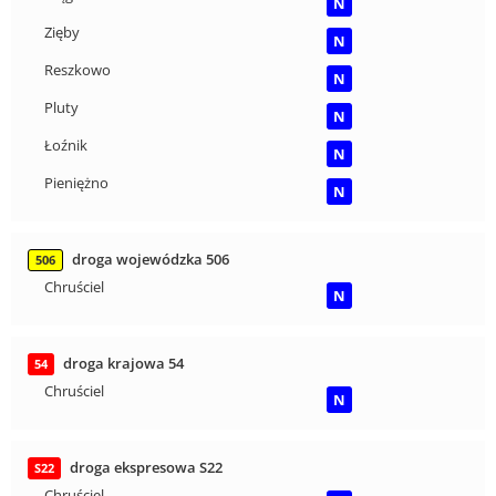
N
Zięby
N
Reszkowo
N
Pluty
N
Łoźnik
N
Pieniężno
N
droga wojewódzka 506
506
Chruściel
N
droga krajowa 54
54
Chruściel
N
droga ekspresowa S22
S22
Chruściel