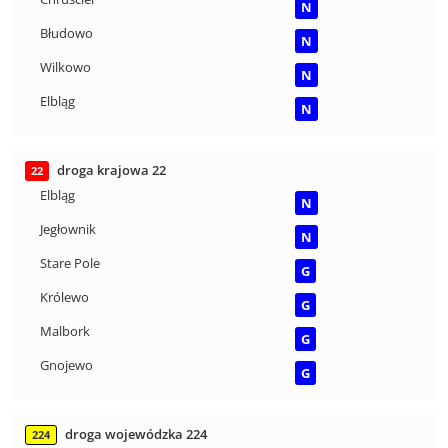
N
Błudowo
N
Wilkowo
N
Elbląg
N
droga krajowa 22
22
Elbląg
N
Jegłownik
N
Stare Pole
G
Królewo
G
Malbork
G
Gnojewo
G
droga wojewódzka 224
224