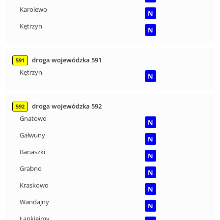
Karolewo
N
Kętrzyn
N
droga wojewódzka 591
591
Kętrzyn
N
droga wojewódzka 592
592
Gnatowo
N
Gałwuny
N
Banaszki
N
Grabno
N
Kraskowo
N
Wandajny
N
Łankiejmy