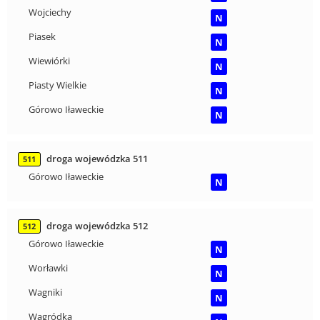
Wojciechy
N
Piasek
N
Wiewiórki
N
Piasty Wielkie
N
Górowo Iławeckie
N
droga wojewódzka 511
511
Górowo Iławeckie
N
droga wojewódzka 512
512
Górowo Iławeckie
N
Worławki
N
Wagniki
N
Wągródka