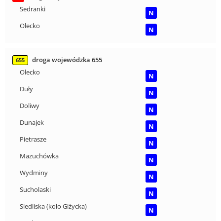
Sedranki
N
Olecko
N
droga wojewódzka 655
655
Olecko
N
Duły
N
Doliwy
N
Dunajek
N
Pietrasze
N
Mazuchówka
N
Wydminy
N
Sucholaski
N
Siedliska (koło Giżycka)
N