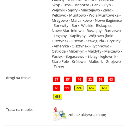
Skop - Tros - Bachorze - Canki - Ryn -
Wejdyki - Sądry - Mierzejewo - Zalec -
Pełkowo - Muntowo - Wola Muntowska -
Mrągowo - Marcinkowo - Nowe Bagienice
- Sorkwity - Borki Wielkie - Biskupiec -
Nowe Marcinkowo - Ruszajny - Barczewo
- Łęgajny - Kaplityny - Wójtowo (koło
Olsztyna) - Olsztyn - Stawiguda - Gryźliny
- Ameryka - Olsztynek - Rychnowo -
Ostróda - Miłomłyn - Małdyty - Marzewo -
Pasłęk - Bogaczewo - Elbląg - Jegłownik -
Stare Pole - Królewo - Malbork - Gnojewo
- Tczew
drogi na trasie:
S7
S51
16
22
59
63
65
91
224
652
653
655
Trasa na mapie:
zobacz aktywną mapę