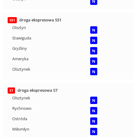
N
droga ekspresowa S51
S51
Olsztyn
N
Stawiguda
N
Gryźliny
N
Ameryka
N
Olsztynek
N
droga ekspresowa S7
S7
Olsztynek
N
Rychnowo
N
Ostróda
N
Miłomłyn
N