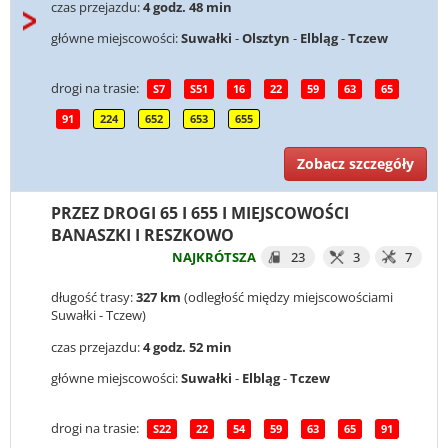
czas przejazdu:
4 godz. 48 min
główne miejscowości:
Suwałki
-
Olsztyn
-
Elbląg
-
Tczew
drogi na trasie:
S7
S51
16
22
59
63
65
91
224
652
653
655
Zobacz szczegóły
PRZEZ DROGI 65 I 655 I MIEJSCOWOŚCI
BANASZKI I RESZKOWO
NAJKRÓTSZA
23
3
7
długość trasy:
327 km
(odległość między miejscowościami
Suwałki - Tczew)
czas przejazdu:
4 godz. 52 min
główne miejscowości:
Suwałki
-
Elbląg
-
Tczew
drogi na trasie:
S22
22
54
59
63
65
91