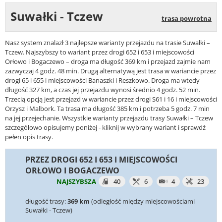
Suwałki - Tczew
trasa powrotna
Nasz system znalazł 3 najlepsze warianty przejazdu na trasie Suwałki –
Tczew. Najszybszy to wariant przez drogi 652 i 653 i miejscowości
Orłowo i Bogaczewo – droga ma długość 369 km i przejazd zajmie nam
zazwyczaj 4 godz. 48 min. Drugą alternatywą jest trasa w wariancie przez
drogi 65 i 655 i miejscowości Banaszki i Reszkowo. Droga ma wtedy
długość 327 km, a czas jej przejazdu wynosi średnio 4 godz. 52 min.
Trzecią opcją jest przejazd w wariancie przez drogi S61 i 16 i miejscowości
Orzysz i Malbork. Ta trasa ma długość 385 km i potrzeba 5 godz. 7 min
na jej przejechanie. Wszystkie warianty przejazdu trasy Suwałki – Tczew
szczegółowo opisujemy poniżej - kliknij w wybrany wariant i sprawdź
pełen opis trasy.
PRZEZ DROGI 652 I 653 I MIEJSCOWOŚCI
ORŁOWO I BOGACZEWO
NAJSZYBSZA
40
6
4
23
długość trasy:
369 km
(odległość między miejscowościami
Suwałki - Tczew)