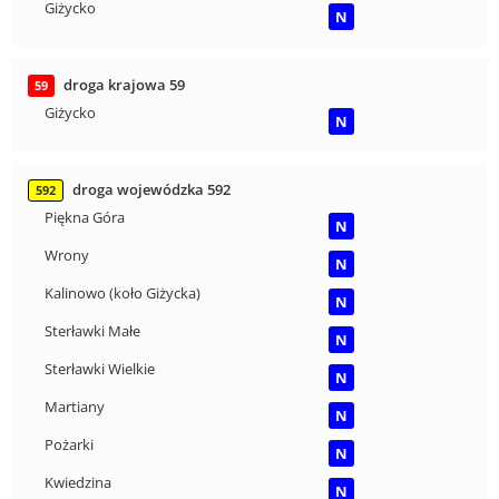
Giżycko
N
droga krajowa 59
59
Giżycko
N
droga wojewódzka 592
592
Piękna Góra
N
Wrony
N
Kalinowo (koło Giżycka)
N
Sterławki Małe
N
Sterławki Wielkie
N
Martiany
N
Pożarki
N
Kwiedzina
N