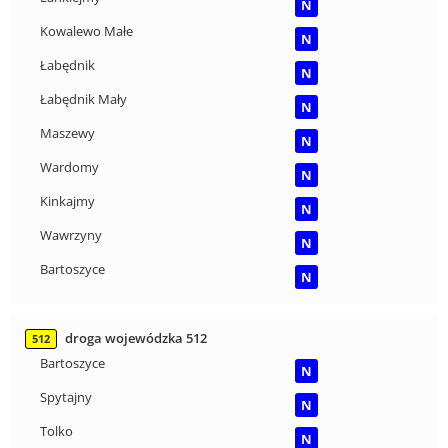
N
Kowalewo Małe
N
Łabędnik
N
Łabędnik Mały
N
Maszewy
N
Wardomy
N
Kinkajmy
N
Wawrzyny
N
Bartoszyce
N
droga wojewódzka 512
512
Bartoszyce
N
Spytajny
N
Tolko
N