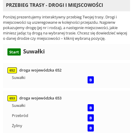
PRZEBIEG TRASY - DROGI I MIEJSCOWOŚCI
Poniżej prezentujemy interaktywny przebieg Twojej trasy. Drogi i
miejscowości są uszeregowane w kolejności przejazdu. Najpierw
pokazujemy drogę (jej nr i rodzaj), a następnie miejscowości, jakie
miniesz jadąc tą drogą na wybranej trasie. Chcesz się dowiedzieć więcej
o danej drodze czy miejscowości – kliknij wybraną pozycję.
Suwałki
Start
droga wojewódzka 652
652
Suwałki
B
droga wojewódzka 653
653
Suwałki
B
Przebród
B
Żyliny
B