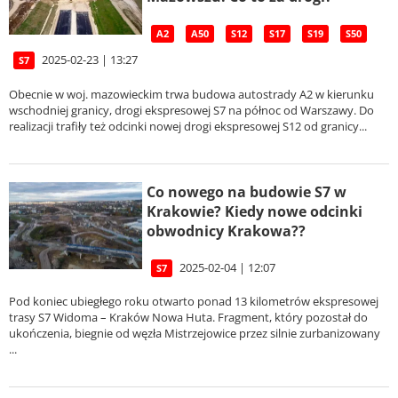
A2
A50
S12
S17
S19
S50
2025-02-23 | 13:27
S7
Obecnie w woj. mazowieckim trwa budowa autostrady A2 w kierunku
wschodniej granicy, drogi ekspresowej S7 na północ od Warszawy. Do
realizacji trafiły też odcinki nowej drogi ekspresowej S12 od granicy...
Co nowego na budowie S7 w
Krakowie? Kiedy nowe odcinki
obwodnicy Krakowa??
2025-02-04 | 12:07
S7
Pod koniec ubiegłego roku otwarto ponad 13 kilometrów ekspresowej
trasy S7 Widoma – Kraków Nowa Huta. Fragment, który pozostał do
ukończenia, biegnie od węzła Mistrzejowice przez silnie zurbanizowany
...