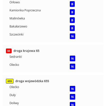
Orłowo
B
Kamionka Poprzeczna
B
Malinówka
B
Bakałarzewo
B
Szczecinki
N
droga krajowa 65
65
Sedranki
N
Olecko
N
droga wojewódzka 655
655
Olecko
N
Duły
N
Doliwy
N