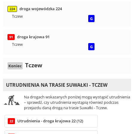
droga wojewódzka 224
224
Tczew
G
droga krajowa 91
91
Tczew
G
Tczew
Koniec
UTRUDNIENIA NA TRASIE SUWAŁKI - TCZEW
Na drogach wskazanych poniżej mogą wystąpić utrudnienia
– sprawdź, czy utrudnienia wystąpią również podczas
przejazdu daną drogą na trasie Suwałki - Tczew.
Utrudnienia - droga krajowa 22 (12)
22