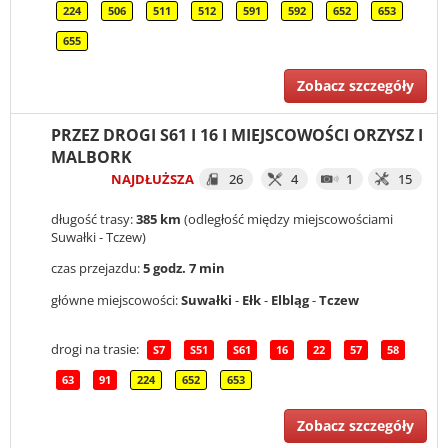
224
506
511
512
591
592
652
653
655
Zobacz szczegóły
PRZEZ DROGI S61 I 16 I MIEJSCOWOŚCI ORZYSZ I
MALBORK
NAJDŁUŻSZA
26
4
1
15
długość trasy:
385 km
(odległość między miejscowościami
Suwałki - Tczew)
czas przejazdu:
5 godz. 7 min
główne miejscowości:
Suwałki
-
Ełk
-
Elbląg
-
Tczew
drogi na trasie:
S7
S51
S61
16
22
57
58
63
91
224
652
653
Zobacz szczegóły