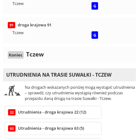
Tczew
G
droga krajowa 91
91
Tczew
G
Tczew
Koniec
UTRUDNIENIA NA TRASIE SUWAŁKI - TCZEW
Na drogach wskazanych poniżej mogą wystąpić utrudnienia
– sprawdź, czy utrudnienia wystąpią również podczas
przejazdu daną drogą na trasie Suwałki - Tczew.
Utrudnienia - droga krajowa 22 (12)
22
Utrudnienia - droga krajowa 63 (5)
63