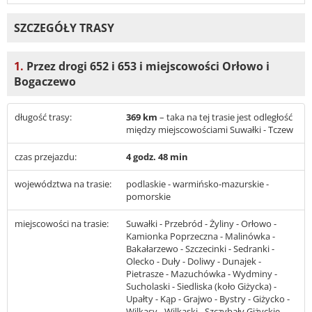
SZCZEGÓŁY TRASY
1.
Przez drogi 652 i 653 i miejscowości Orłowo i
Bogaczewo
długość trasy:
369 km
– taka na tej trasie jest odległość
między miejscowościami Suwałki - Tczew
czas przejazdu:
4 godz. 48 min
województwa na trasie:
podlaskie - warmińsko-mazurskie -
pomorskie
miejscowości na trasie:
Suwałki - Przebród - Żyliny - Orłowo -
Kamionka Poprzeczna - Malinówka -
Bakałarzewo - Szczecinki - Sedranki -
Olecko - Duły - Doliwy - Dunajek -
Pietrasze - Mazuchówka - Wydminy -
Sucholaski - Siedliska (koło Giżycka) -
Upałty - Kąp - Grajwo - Bystry - Giżycko -
Wilkasy - Wilkaski - Szczybały Giżyckie -