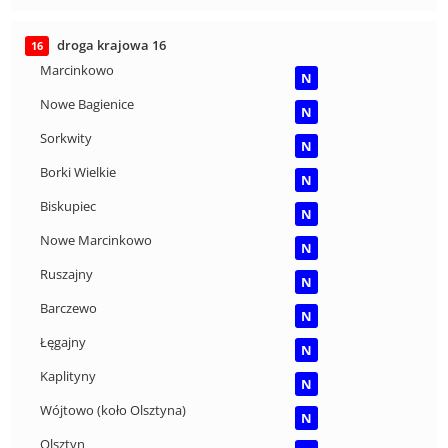
droga krajowa 16
16
Marcinkowo
N
Nowe Bagienice
N
Sorkwity
N
Borki Wielkie
N
Biskupiec
N
Nowe Marcinkowo
N
Ruszajny
N
Barczewo
N
Łęgajny
N
Kaplityny
N
Wójtowo (koło Olsztyna)
N
Olsztyn