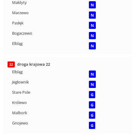
Małdyty
N
Marzewo
N
Pasłęk
N
Bogaczewo
N
Elbląg
N
droga krajowa 22
22
Elbląg
N
Jegłownik
N
Stare Pole
G
Królewo
G
Malbork
G
Gnojewo
G