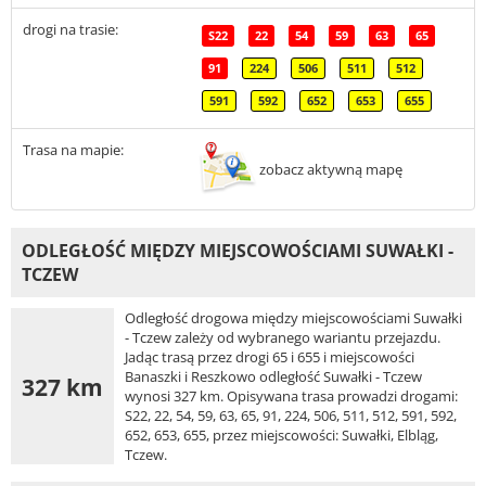
drogi na trasie:
S22
22
54
59
63
65
91
224
506
511
512
591
592
652
653
655
Trasa na mapie:
zobacz aktywną mapę
ODLEGŁOŚĆ MIĘDZY MIEJSCOWOŚCIAMI SUWAŁKI -
TCZEW
Odległość drogowa między miejscowościami Suwałki
- Tczew zależy od wybranego wariantu przejazdu.
Jadąc trasą przez drogi 65 i 655 i miejscowości
Banaszki i Reszkowo odległość Suwałki - Tczew
327 km
wynosi 327 km. Opisywana trasa prowadzi drogami:
S22, 22, 54, 59, 63, 65, 91, 224, 506, 511, 512, 591, 592,
652, 653, 655, przez miejscowości: Suwałki, Elbląg,
Tczew.