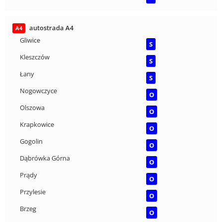
autostrada A4
A4
Gliwice
S
Kleszczów
S
Łany
S
Nogowczyce
O
Olszowa
O
Krapkowice
O
Gogolin
O
Dąbrówka Górna
O
Prądy
O
Przylesie
O
Brzeg
O