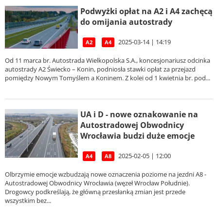
Podwyżki opłat na A2 i A4 zachęcą
do omijania autostrady
2025-03-14 | 14:19
A2
A4
Od 11 marca br. Autostrada Wielkopolska S.A., koncesjonariusz odcinka
autostrady A2 Świecko – Konin, podniosła stawki opłat za przejazd
pomiędzy Nowym Tomyślem a Koninem. Z kolei od 1 kwietnia br. pod...
UA i D - nowe oznakowanie na
Autostradowej Obwodnicy
Wrocławia budzi duże emocje
2025-02-05 | 12:00
A4
A8
Olbrzymie emocje wzbudzają nowe oznaczenia poziome na jezdni A8 -
Autostradowej Obwodnicy Wrocławia (węzeł Wrocław Południe).
Drogowcy podkreślają, że główną przesłanką zmian jest przede
wszystkim bez...