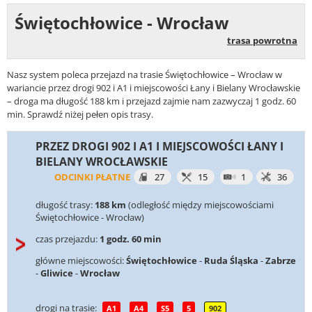
Świętochłowice - Wrocław
trasa powrotna
Nasz system poleca przejazd na trasie Świętochłowice – Wrocław w
wariancie przez drogi 902 i A1 i miejscowości Łany i Bielany Wrocławskie
– droga ma długość 188 km i przejazd zajmie nam zazwyczaj 1 godz. 60
min. Sprawdź niżej pełen opis trasy.
PRZEZ DROGI 902 I A1 I MIEJSCOWOŚCI ŁANY I
BIELANY WROCŁAWSKIE
ODCINKI PŁATNE
27
15
1
36
długość trasy:
188 km
(odległość między miejscowościami
Świętochłowice - Wrocław)
czas przejazdu:
1 godz. 60 min
główne miejscowości:
Świętochłowice
-
Ruda Śląska
-
Zabrze
-
Gliwice
-
Wrocław
drogi na trasie:
A1
A4
S5
5
902