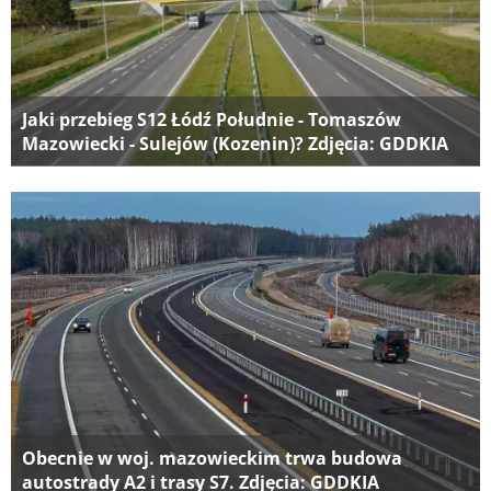
Jaki przebieg S12 Łódź Południe - Tomaszów
Mazowiecki - Sulejów (Kozenin)? Zdjęcia: GDDKIA
Obecnie w woj. mazowieckim trwa budowa
autostrady A2 i trasy S7. Zdjęcia: GDDKIA