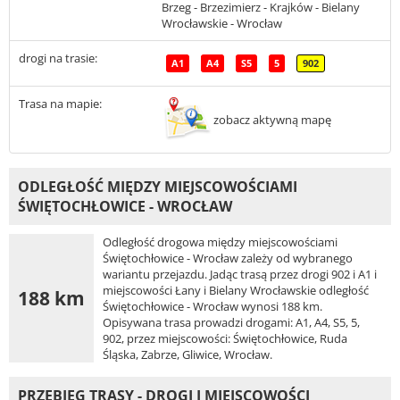
Brzeg - Brzezimierz - Krajków - Bielany
Wrocławskie - Wrocław
drogi na trasie:
A1
A4
S5
5
902
Trasa na mapie:
zobacz aktywną mapę
ODLEGŁOŚĆ MIĘDZY MIEJSCOWOŚCIAMI
ŚWIĘTOCHŁOWICE - WROCŁAW
Odległość drogowa między miejscowościami
Świętochłowice - Wrocław zależy od wybranego
wariantu przejazdu. Jadąc trasą przez drogi 902 i A1 i
miejscowości Łany i Bielany Wrocławskie odległość
188 km
Świętochłowice - Wrocław wynosi 188 km.
Opisywana trasa prowadzi drogami: A1, A4, S5, 5,
902, przez miejscowości: Świętochłowice, Ruda
Śląska, Zabrze, Gliwice, Wrocław.
PRZEBIEG TRASY - DROGI I MIEJSCOWOŚCI