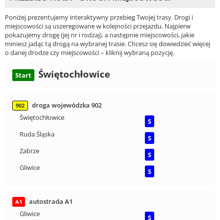
Poniżej prezentujemy interaktywny przebieg Twojej trasy. Drogi i
miejscowości są uszeregowane w kolejności przejazdu. Najpierw
pokazujemy drogę (jej nr i rodzaj), a następnie miejscowości, jakie
miniesz jadąc tą drogą na wybranej trasie. Chcesz się dowiedzieć więcej
o danej drodze czy miejscowości – kliknij wybraną pozycję.
Świętochłowice
Start
droga wojewódzka 902
902
Świętochłowice
S
Ruda Śląska
S
Zabrze
S
Gliwice
S
autostrada A1
A1
Gliwice
S