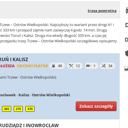
trasa powrotna
 Tczew – Ostrów Wielkopolski. Najszybszy to wariant przez drogi A1 i
ć 333 km i przejazd zajmie nam zazwyczaj 4 godz. 14 min. Drugą
cowości Toruń i Kalisz. Droga ma wtedy długość 335 km, a czas jej
y przejazdu trasy Tczew – Ostrów Wielkopolski szczegółowo opisujemy
.
RUŃ I KALISZ
DŁUŻSZA
ODCINKI PŁATNE
49
12
1
34
ami Tczew - Ostrów Wielkopolski)
ocławek
-
Kalisz
-
Ostrów Wielkopolski
Zobacz szczegóły
265
270
470
 GRUDZIĄDZ I INOWROCŁAW