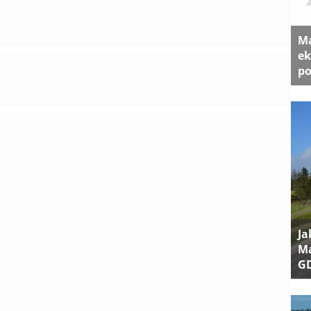
Ma
ek
po
Ja
Ma
G