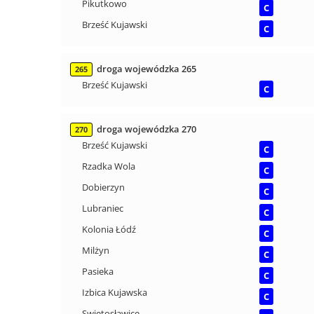
Pikutkowo
C
Brześć Kujawski
C
droga wojewódzka 265
265
Brześć Kujawski
C
droga wojewódzka 270
270
Brześć Kujawski
C
Rzadka Wola
C
Dobierzyn
C
Lubraniec
C
Kolonia Łódź
C
Milżyn
C
Pasieka
C
Izbica Kujawska
C
Swiętosławice