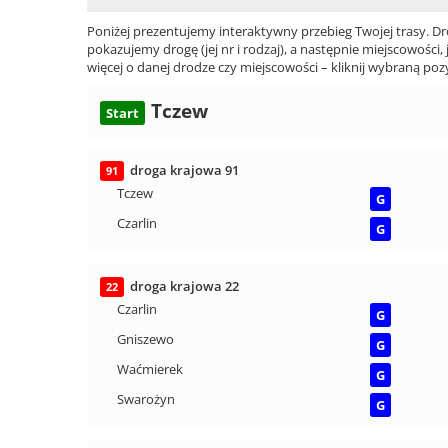
Poniżej prezentujemy interaktywny przebieg Twojej trasy. Dr
pokazujemy drogę (jej nr i rodzaj), a następnie miejscowości, 
więcej o danej drodze czy miejscowości – kliknij wybraną pozy
Tczew
Start
droga krajowa 91
91
Tczew
G
Czarlin
G
droga krajowa 22
22
Czarlin
G
Gniszewo
G
Waćmierek
G
Swarożyn
G