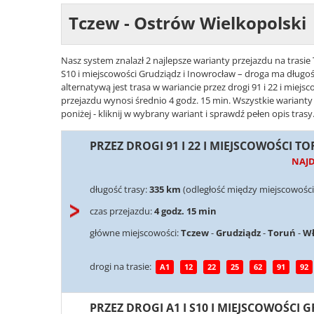
Tczew - Ostrów Wielkopolski
Nasz system znalazł 2 najlepsze warianty przejazdu na trasie
S10 i miejscowości Grudziądz i Inowrocław – droga ma długoś
alternatywą jest trasa w wariancie przez drogi 91 i 22 i miejs
przejazdu wynosi średnio 4 godz. 15 min. Wszystkie wariant
poniżej - kliknij w wybrany wariant i sprawdź pełen opis trasy
PRZEZ DROGI 91 I 22 I MIEJSCOWOŚCI TO
NAJ
długość trasy:
335 km
(odległość między miejscowości
czas przejazdu:
4 godz. 15 min
główne miejscowości:
Tczew
-
Grudziądz
-
Toruń
-
Wł
drogi na trasie:
A1
12
22
25
62
91
92
PRZEZ DROGI A1 I S10 I MIEJSCOWOŚCI