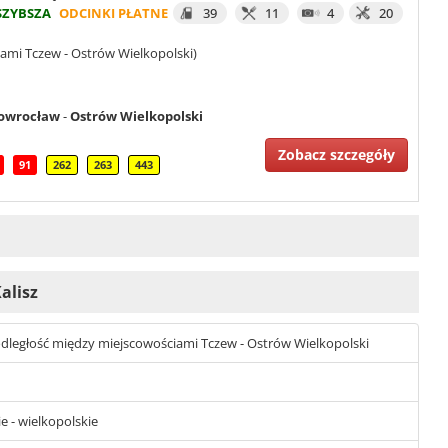
SZYBSZA
ODCINKI PŁATNE
39
11
4
20
ami Tczew - Ostrów Wielkopolski)
owrocław
-
Ostrów Wielkopolski
Zobacz szczegóły
91
262
263
443
alisz
st odległość między miejscowościami Tczew - Ostrów Wielkopolski
 - wielkopolskie