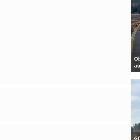
Ob
au
GD