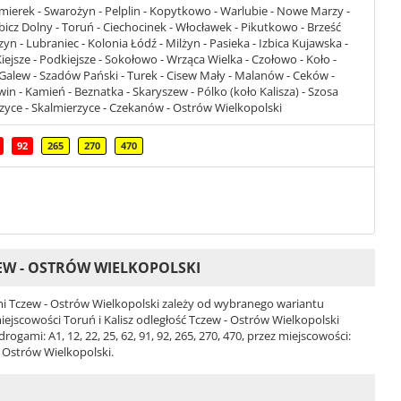
ćmierek - Swarożyn - Pelplin - Kopytkowo - Warlubie - Nowe Marzy -
bicz Dolny - Toruń - Ciechocinek - Włocławek - Pikutkowo - Brześć
yn - Lubraniec - Kolonia Łódź - Milżyn - Pasieka - Izbica Kujawska -
Kiejsze - Podkiejsze - Sokołowo - Wrząca Wielka - Czołowo - Koło -
 Galew - Szadów Pański - Turek - Cisew Mały - Malanów - Ceków -
n - Kamień - Beznatka - Skaryszew - Pólko (koło Kalisza) - Szosa
rzyce - Skalmierzyce - Czekanów - Ostrów Wielkopolski
92
265
270
470
EW - OSTRÓW WIELKOPOLSKI
 Tczew - Ostrów Wielkopolski zależy od wybranego wariantu
 miejscowości Toruń i Kalisz odległość Tczew - Ostrów Wielkopolski
gami: A1, 12, 22, 25, 62, 91, 92, 265, 270, 470, przez miejscowości:
, Ostrów Wielkopolski.