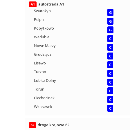
autostrada A1
A1
Swarożyn
G
Pelplin
G
Kopytkowo
G
Warlubie
C
Nowe Marzy
C
Grudziądz
C
Lisewo
C
Turzno
C
Lubicz Dolny
C
Toruń
C
Ciechocinek
C
Włocławek
C
droga krajowa 62
62