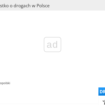
stko o drogach w Polsce
ad
opolski
DR