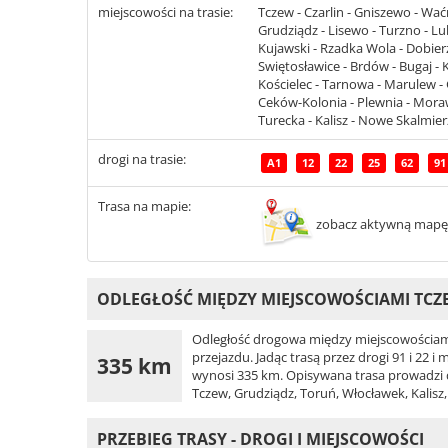
miejscowości na trasie:
Tczew - Czarlin - Gniszewo - Wa
Grudziądz - Lisewo - Turzno - Lu
Kujawski - Rzadka Wola - Dobierz
Swiętosławice - Brdów - Bugaj - 
Kościelec - Tarnowa - Marulew -
Ceków-Kolonia - Plewnia - Morawi
Turecka - Kalisz - Nowe Skalmie
drogi na trasie:
A1
12
22
25
62
91
Trasa na mapie:
zobacz aktywną mapę
ODLEGŁOŚĆ MIĘDZY MIEJSCOWOŚCIAMI TCZ
Odległość drogowa między miejscowościami
przejazdu. Jadąc trasą przez drogi 91 i 22 i
335 km
wynosi 335 km. Opisywana trasa prowadzi dro
Tczew, Grudziądz, Toruń, Włocławek, Kalisz
PRZEBIEG TRASY - DROGI I MIEJSCOWOŚCI