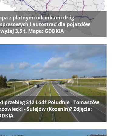
pa z płatnymi odcinkami dróg
spresowych i autostrad dla pojazdów
wyżej 3,5 t. Mapa: GDDKIA
ki przebieg S12 Łódź Południe - Tomaszów
zowiecki - Sulejów (Kozenin)? Zdjęcia:
DDKIA