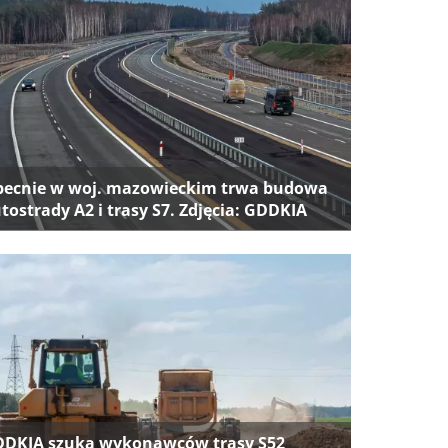
ecnie w woj. mazowieckim trwa budowa
tostrady A2 i trasy S7. Zdjęcia: GDDKIA
DKIA szuka wykonawców trasy S52