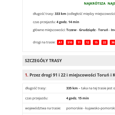
NAJKRÓTSZA
NAJ
długość trasy:
333 km
(odległość między miejscowości
czas przejazdu:
4 godz. 14 min
główne miejscowości:
Tczew
-
Grudziądz
-
Toruń
-
In
drogi na trasie:
A1
S10
11
12
15
22
36
SZCZEGÓŁY TRASY
1.
Przez drogi 91 i 22 i miejscowości Toruń i K
długość trasy:
335 km
– taka na tej trasie je
czas przejazdu:
4 godz. 15 min
województwa na trasie:
pomorskie - kujawsko-pomorskie