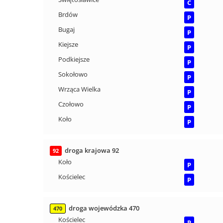
C
Brdów
P
Bugaj
P
Kiejsze
P
Podkiejsze
P
Sokołowo
P
Wrząca Wielka
P
Czołowo
P
Koło
P
droga krajowa 92
92
Koło
P
Kościelec
P
droga wojewódzka 470
470
Kościelec
P