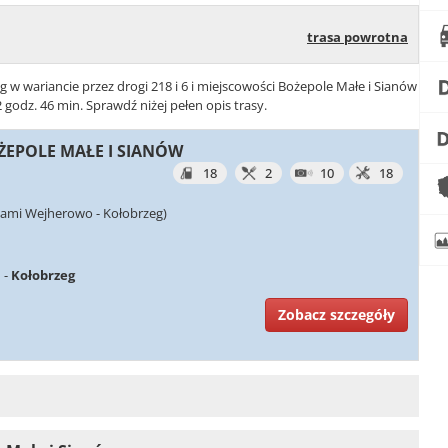
trasa powrotna
 w wariancie przez drogi 218 i 6 i miejscowości Bożepole Małe i Sianów
godz. 46 min. Sprawdź niżej pełen opis trasy.
OŻEPOLE MAŁE I SIANÓW
18
2
10
18
iami Wejherowo - Kołobrzeg)
n
-
Kołobrzeg
Zobacz szczegóły