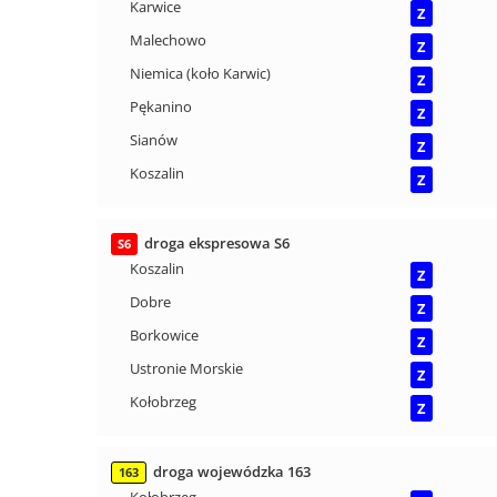
Karwice
Z
Malechowo
Z
Niemica (koło Karwic)
Z
Pękanino
Z
Sianów
Z
Koszalin
Z
droga ekspresowa S6
S6
Koszalin
Z
Dobre
Z
Borkowice
Z
Ustronie Morskie
Z
Kołobrzeg
Z
droga wojewódzka 163
163
Kołobrzeg