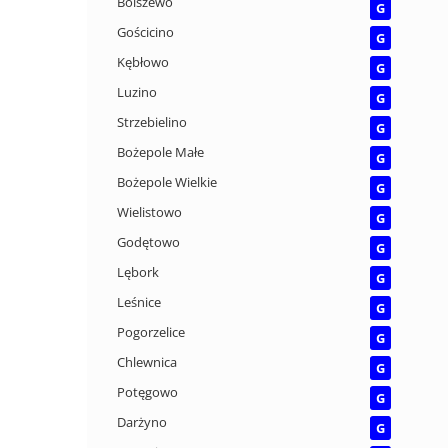
Bolszewo
G
Gościcino
G
Kębłowo
G
Luzino
G
Strzebielino
G
Bożepole Małe
G
Bożepole Wielkie
G
Wielistowo
G
Godętowo
G
Lębork
G
Leśnice
G
Pogorzelice
G
Chlewnica
G
Potęgowo
G
Darżyno
G