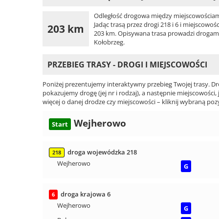
Odległość drogowa między miejscowościami
Jadąc trasą przez drogi 218 i 6 i miejscow
203 km
203 km. Opisywana trasa prowadzi drogami: 
Kołobrzeg.
PRZEBIEG TRASY - DROGI I MIEJSCOWOŚCI
Poniżej prezentujemy interaktywny przebieg Twojej trasy. Dr
pokazujemy drogę (jej nr i rodzaj), a następnie miejscowości, 
więcej o danej drodze czy miejscowości – kliknij wybraną pozy
Wejherowo
Start
droga wojewódzka 218
218
Wejherowo
G
droga krajowa 6
6
Wejherowo
G