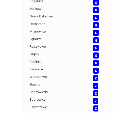
Poganice
G
Żochowo
G
Nowa Dąbrowa
G
Domaradz
G
Mianowice
G
Sąborze
G
Redzikowo
G
Słupsk
G
Reblinko
G
Sycewice
G
Warszkowo
Z
Sławno
Z
Bobrowiczki
Z
Bobrowice
Z
Rzyszczewo
Z