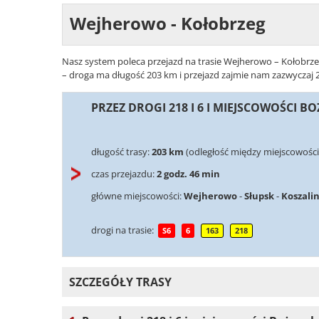
Wejherowo - Kołobrzeg
Nasz system poleca przejazd na trasie Wejherowo – Kołobrzeg
– droga ma długość 203 km i przejazd zajmie nam zazwyczaj 2 
PRZEZ DROGI 218 I 6 I MIEJSCOWOŚCI B
długość trasy:
203 km
(odległość między miejscowośc
czas przejazdu:
2 godz. 46 min
główne miejscowości:
Wejherowo
-
Słupsk
-
Koszali
drogi na trasie:
S6
6
163
218
SZCZEGÓŁY TRASY