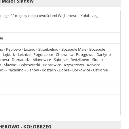
e Małe i Sianów
st odległość między miejscowościami Wejherowo - Kołobrzeg
ie
o - Kębłowo - Luzino - Strzebielino - Bożepole Małe - Bożepole
- Lębork - Leśnice - Pogorzelice - Chlewnica - Potęgowo - Darżyno -
owa - Domaradz - Mianowice - Sąborze - Redzikowo - Słupsk -
 - Sławno - Bobrowiczki - Bobrowice - Rzyszczewo - Karwice -
) - Pękanino - Sianów - Koszalin - Dobre - Borkowice - Ustronie
JHEROWO - KOŁOBRZEG