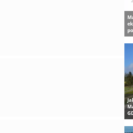
Ma
ek
po
Ja
Ma
G