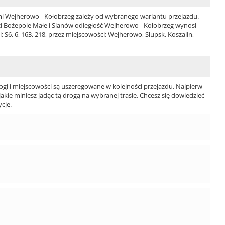
 Wejherowo - Kołobrzeg zależy od wybranego wariantu przejazdu.
ości Bożepole Małe i Sianów odległość Wejherowo - Kołobrzeg wynosi
S6, 6, 163, 218, przez miejscowości: Wejherowo, Słupsk, Koszalin,
ogi i miejscowości są uszeregowane w kolejności przejazdu. Najpierw
jakie miniesz jadąc tą drogą na wybranej trasie. Chcesz się dowiedzieć
cję.