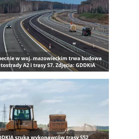
ecnie w woj. mazowieckim trwa budowa
tostrady A2 i trasy S7. Zdjęcia: GDDKIA
DKIA szuka wykonawców trasy S52