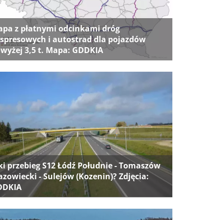
pa z płatnymi odcinkami dróg
spresowych i autostrad dla pojazdów
wyżej 3,5 t. Mapa: GDDKIA
ki przebieg S12 Łódź Południe - Tomaszów
zowiecki - Sulejów (Kozenin)? Zdjęcia:
DDKIA