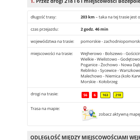
1.
Przez drogi 218 i 6 i miejscowości Bożepol
długość trasy:
203 km
– taka na tej trasie je
czas przejazdu:
2 godz. 46 min
województwa na trasie:
pomorskie - zachodniopomorsk
miejscowości na trasie:
Wejherowo - Bolszewo - Gościcin
Wielkie - Wielistowo - Godętowo 
Poganice - Żochowo - Nowa Dąbr
Reblinko - Sycewice - Warszkowo
Malechowo - Niemica (koło Karwic
Morskie - Kołobrzeg
drogi na trasie:
S6
6
163
218
Trasa na mapie:
zobacz aktywną mapę
ODLEGŁOŚĆ MIĘDZY MIEJSCOWOŚCIAMI WE