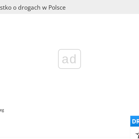
stko o drogach w Polsce
ad
eg
DR