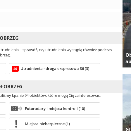
ŁOBRZEG
rudnienia – sprawdź, czy utrudnienia wystąpią również podczas
Ob
brzeg.
au
Utrudnienia - droga ekspresowa S6 (3)
S6
KOŁOBRZEG
źliśmy łącznie 94 obiektów, które mogą Cię zainteresować.
Fotoradary i miejsca kontroli (10)
Miejsca niebezpieczne (1)
GD