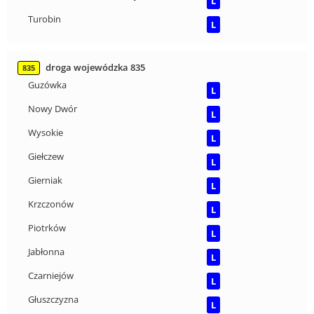
L
Turobin
L
droga wojewódzka 835
835
Guzówka
L
Nowy Dwór
L
Wysokie
L
Giełczew
L
Gierniak
L
Krzczonów
L
Piotrków
L
Jabłonna
L
Czarniejów
L
Głuszczyzna
L