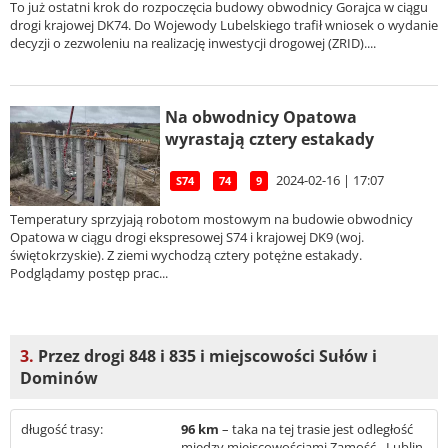
To już ostatni krok do rozpoczęcia budowy obwodnicy Gorajca w ciągu
drogi krajowej DK74. Do Wojewody Lubelskiego trafił wniosek o wydanie
decyzji o zezwoleniu na realizację inwestycji drogowej (ZRID)....
Na obwodnicy Opatowa
wyrastają cztery estakady
2024-02-16 | 17:07
S74
74
9
Temperatury sprzyjają robotom mostowym na budowie obwodnicy
Opatowa w ciągu drogi ekspresowej S74 i krajowej DK9 (woj.
świętokrzyskie). Z ziemi wychodzą cztery potężne estakady.
Podglądamy postęp prac...
3.
Przez drogi 848 i 835 i miejscowości Sułów i
Dominów
długość trasy:
96 km
– taka na tej trasie jest odległość
między miejscowościami Zamość - Lublin