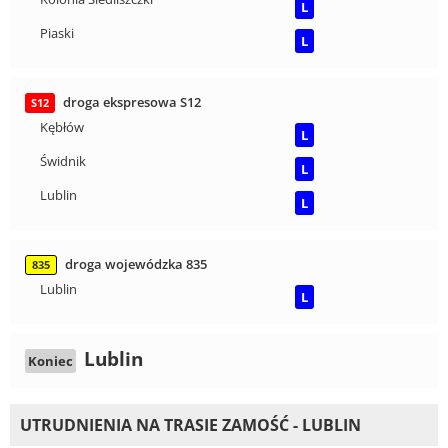
L
Piaski
L
droga ekspresowa S12
S12
Kębłów
L
Świdnik
L
Lublin
L
droga wojewódzka 835
835
Lublin
L
Lublin
Koniec
UTRUDNIENIA NA TRASIE ZAMOŚĆ - LUBLIN