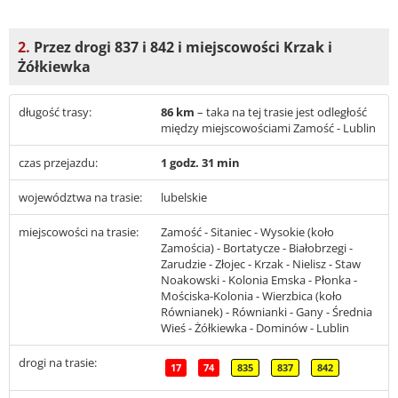
2.
Przez drogi 837 i 842 i miejscowości Krzak i
Żółkiewka
długość trasy:
86 km
– taka na tej trasie jest odległość
między miejscowościami Zamość - Lublin
czas przejazdu:
1 godz. 31 min
województwa na trasie:
lubelskie
miejscowości na trasie:
Zamość - Sitaniec - Wysokie (koło
Zamościa) - Bortatycze - Białobrzegi -
Zarudzie - Złojec - Krzak - Nielisz - Staw
Noakowski - Kolonia Emska - Płonka -
Mościska-Kolonia - Wierzbica (koło
Równianek) - Równianki - Gany - Średnia
Wieś - Żółkiewka - Dominów - Lublin
drogi na trasie:
17
74
835
837
842