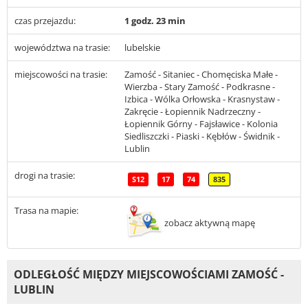
czas przejazdu:
1 godz. 23 min
województwa na trasie:
lubelskie
miejscowości na trasie:
Zamość - Sitaniec - Chomęciska Małe -
Wierzba - Stary Zamość - Podkrasne -
Izbica - Wólka Orłowska - Krasnystaw -
Zakręcie - Łopiennik Nadrzeczny -
Łopiennik Górny - Fajsławice - Kolonia
Siedliszczki - Piaski - Kębłów - Świdnik -
Lublin
drogi na trasie:
S12
17
74
835
Trasa na mapie:
zobacz aktywną mapę
ODLEGŁOŚĆ MIĘDZY MIEJSCOWOŚCIAMI ZAMOŚĆ -
LUBLIN