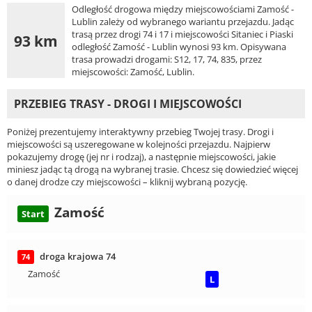
Odległość drogowa między miejscowościami Zamość -
Lublin zależy od wybranego wariantu przejazdu. Jadąc
trasą przez drogi 74 i 17 i miejscowości Sitaniec i Piaski
93 km
odległość Zamość - Lublin wynosi 93 km. Opisywana
trasa prowadzi drogami: S12, 17, 74, 835, przez
miejscowości: Zamość, Lublin.
PRZEBIEG TRASY - DROGI I MIEJSCOWOŚCI
Poniżej prezentujemy interaktywny przebieg Twojej trasy. Drogi i
miejscowości są uszeregowane w kolejności przejazdu. Najpierw
pokazujemy drogę (jej nr i rodzaj), a następnie miejscowości, jakie
miniesz jadąc tą drogą na wybranej trasie. Chcesz się dowiedzieć więcej
o danej drodze czy miejscowości – kliknij wybraną pozycję.
Zamość
Start
droga krajowa 74
74
Zamość
L