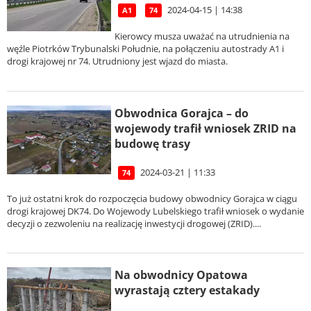
2024-04-15 | 14:38
A1
74
Kierowcy musza uważać na utrudnienia na
węźle Piotrków Trybunalski Południe, na połączeniu autostrady A1 i
drogi krajowej nr 74. Utrudniony jest wjazd do miasta.
Obwodnica Gorajca – do
wojewody trafił wniosek ZRID na
budowę trasy
2024-03-21 | 11:33
74
To już ostatni krok do rozpoczęcia budowy obwodnicy Gorajca w ciągu
drogi krajowej DK74. Do Wojewody Lubelskiego trafił wniosek o wydanie
decyzji o zezwoleniu na realizację inwestycji drogowej (ZRID)....
Na obwodnicy Opatowa
wyrastają cztery estakady