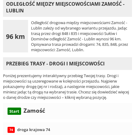
ODLEGŁOŚĆ MIĘDZY MIEJSCOWOŚCIAMI ZAMOŚĆ -
LUBLIN
Odległość drogowa między miejscowościami Zamość -
Lublin zależy od wybranego wariantu przejazdu. Jadąc
trasą przez drogi 848 i 835 i miejscowości Sułów i
96 km
Dominów odległość Zamość - Lublin wynosi 96 km.
Opisywana trasa prowadzi drogami: 74, 835, 848, przez
miejscowości: Zamość, Lublin.
PRZEBIEG TRASY - DROGI I MIEJSCOWOŚCI
Poniżej prezentujemy interaktywny przebieg Twojej trasy. Drogi i
miejscowości są uszeregowane w kolejności przejazdu. Najpierw
pokazujemy drogę (jej nr i rodzaj), a następnie miejscowości, jakie
miniesz jadąc tą drogą na wybranej trasie. Chcesz się dowiedzieć więcej
o danej drodze czy miejscowości – kliknij wybraną pozycję.
Zamość
Start
droga krajowa 74
74