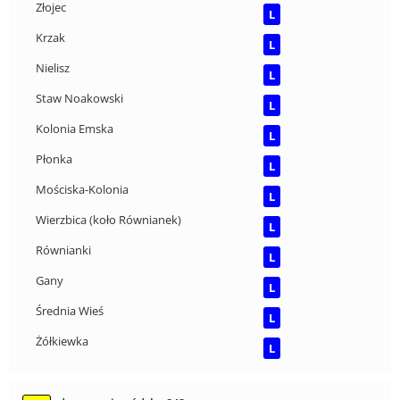
Złojec
L
Krzak
L
Nielisz
L
Staw Noakowski
L
Kolonia Emska
L
Płonka
L
Mościska-Kolonia
L
Wierzbica (koło Równianek)
L
Równianki
L
Gany
L
Średnia Wieś
L
Żółkiewka
L