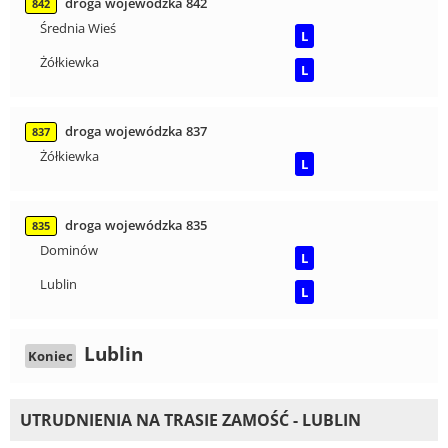
droga wojewódzka 842
842
Średnia Wieś
L
Żółkiewka
L
droga wojewódzka 837
837
Żółkiewka
L
droga wojewódzka 835
835
Dominów
L
Lublin
L
Lublin
Koniec
UTRUDNIENIA NA TRASIE ZAMOŚĆ - LUBLIN