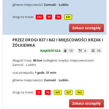
główne miejscowości:
Zamość
-
Lublin
drogi na trasie:
S12
17
74
835
Zobacz szczegóły
PRZEZ DROGI 837 I 842 I MIEJSCOWOŚCI KRZAK I
ŻÓŁKIEWKA
NAJKRÓTSZA
13
4
10
długość trasy:
86 km
(odległość między miejscowościami
Zamość - Lublin)
czas przejazdu:
1 godz. 31 min
główne miejscowości:
Zamość
-
Lublin
drogi na trasie:
17
74
835
837
842
Zobacz szczegóły