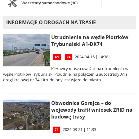
Warsztaty samochodowe (10)
INFORMACJE O DROGACH NA TRASIE
Utrudnienia na węźle Piotrków
Trybunalski A1-DK74
2024-04-15 | 14:38
A1
74
Kierowcy musza uważać na utrudnienia na
węźle Piotrków Trybunalski Południe, na połączeniu autostrady A1 i
drogi krajowej nr 74. Utrudniony jest wjazd do miasta.
Obwodnica Gorajca – do
wojewody trafił wniosek ZRID na
budowę trasy
2024-03-21 | 11:33
74