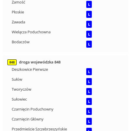
Zamość
L
Płoskie
L
Zawada
L
Wielącza Poduchowna
L
Bodaczów
L
droga wojewódzka 848
848
Deszkowice Pierwsze
L
Sułów
L
Tworyczów
L
Sułowiec
L
Czarnięcin Poduchowny
L
Czarnięcin Główny
L
Przedmieście Szczebrzeszyńskie