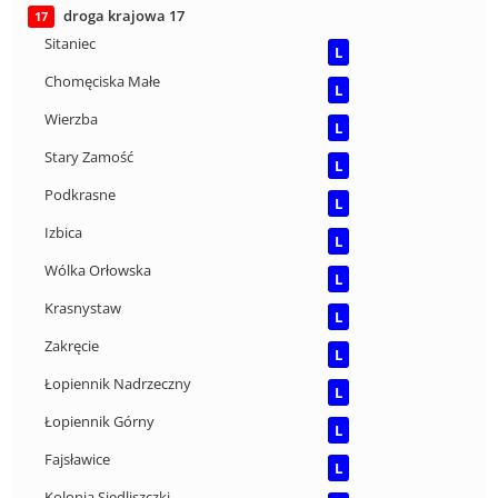
droga krajowa 17
17
Sitaniec
L
Chomęciska Małe
L
Wierzba
L
Stary Zamość
L
Podkrasne
L
Izbica
L
Wólka Orłowska
L
Krasnystaw
L
Zakręcie
L
Łopiennik Nadrzeczny
L
Łopiennik Górny
L
Fajsławice
L
Kolonia Siedliszczki