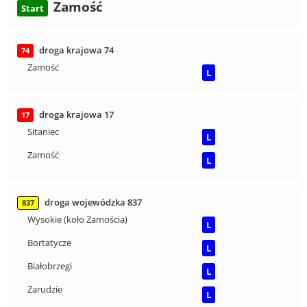
Zamość
Start
droga krajowa 74
74
Zamość
L
droga krajowa 17
17
Sitaniec
L
Zamość
L
droga wojewódzka 837
837
Wysokie (koło Zamościa)
L
Bortatycze
L
Białobrzegi
L
Zarudzie
L