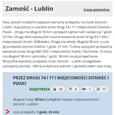
Zamość - Lublin
trasa powrotna
Nasz system znalazł 3 najlepsze warianty przejazdu na trasie Zamość –
Lublin. Najszybszy to wariant przez drogi 74 i 17 i miejscowości Sitaniec i
Piaski – droga ma długość 93 km i przejazd zajmie nam zazwyczaj 1 godz.
23 min. Drugą alternatywą jest trasa w wariancie przez drogi 837 i 842 i
miejscowości Krzak i Żółkiewka. Droga ma wtedy długość 86 km, a czas
jej przejazdu wynosi średnio 1 godz. 31 min. Trzecią opcją jest przejazd w
wariancie przez drogi 848 i 835 i miejscowości Sułów i Dominów. Ta trasa
ma długość 96 km i potrzeba 1 godz. 38 min na jej przejechanie.
Wszystkie warianty przejazdu trasy Zamość – Lublin szczegółowo
opisujemy poniżej - kliknij w wybrany wariant i sprawdź pełen opis trasy.
PRZEZ DROGI 74 I 17 I MIEJSCOWOŚCI SITANIEC I
PIASKI
NAJSZYBSZA
16
4
1
17
długość trasy:
93 km
(odległość między miejscowościami
Zamość - Lublin)
czas przejazdu:
1 godz. 23 min