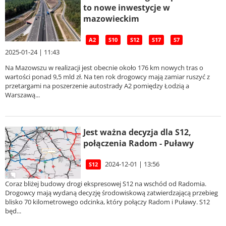
to nowe inwestycje w
mazowieckim
A2
S10
S12
S17
S7
2025-01-24 | 11:43
Na Mazowszu w realizacji jest obecnie około 176 km nowych tras o
wartości ponad 9,5 mld zł. Na ten rok drogowcy mają zamiar ruszyć z
przetargami na poszerzenie autostrady A2 pomiędzy Łodzią a
Warszawą...
Jest ważna decyzja dla S12,
połączenia Radom - Puławy
2024-12-01 | 13:56
S12
Coraz bliżej budowy drogi ekspresowej S12 na wschód od Radomia.
Drogowcy mają wydaną decyzję środowiskową zatwierdzającą przebieg
blisko 70 kilometrowego odcinka, który połączy Radom i Puławy. S12
będ...