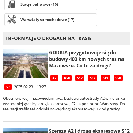
Stacje paliwowe (16)
Warsztaty samochodowe (17)
INFORMACJE O DROGACH NA TRASIE
GDDKIA przygotowuje się do
budowy 400 km nowych tras na
Mazowszu. Co to za drogi?
A2
A50
S12
S17
S19
S50
2025-02-23 | 13:27
S7
Obecnie w woj. mazowieckim trwa budowa autostrady A2 w kierunku
wschodniej granicy, drogi ekspresowej S7 na północ od Warszawy. Do
realizacji trafiły też odcinki nowej drogi ekspresowej S12 od granicy...
Szersza A2 i droga ekspresowa S12