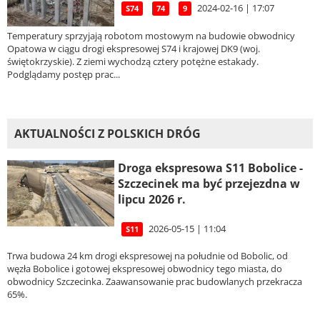
2024-02-16 | 17:07
S74
74
9
Temperatury sprzyjają robotom mostowym na budowie obwodnicy
Opatowa w ciągu drogi ekspresowej S74 i krajowej DK9 (woj.
świętokrzyskie). Z ziemi wychodzą cztery potężne estakady.
Podglądamy postęp prac...
AKTUALNOŚCI Z POLSKICH DRÓG
Droga ekspresowa S11 Bobolice -
Szczecinek ma być przejezdna w
lipcu 2026 r.
2026-05-15 | 11:04
S11
Trwa budowa 24 km drogi ekspresowej na południe od Bobolic, od
węzła Bobolice i gotowej ekspresowej obwodnicy tego miasta, do
obwodnicy Szczecinka. Zaawansowanie prac budowlanych przekracza
65%.