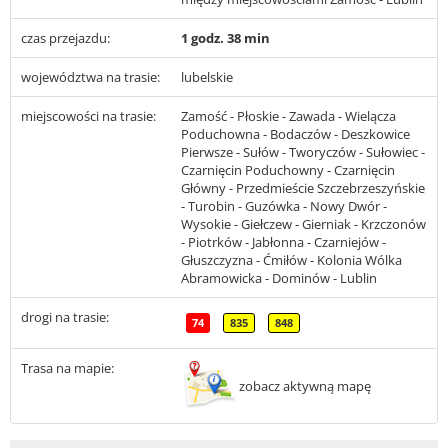
czas przejazdu:
1 godz. 38 min
województwa na trasie:
lubelskie
miejscowości na trasie:
Zamość - Płoskie - Zawada - Wielącza
Poduchowna - Bodaczów - Deszkowice
Pierwsze - Sułów - Tworyczów - Sułowiec -
Czarnięcin Poduchowny - Czarnięcin
Główny - Przedmieście Szczebrzeszyńskie
- Turobin - Guzówka - Nowy Dwór -
Wysokie - Giełczew - Gierniak - Krzczonów
- Piotrków - Jabłonna - Czarniejów -
Głuszczyzna - Ćmiłów - Kolonia Wólka
Abramowicka - Dominów - Lublin
drogi na trasie:
74
835
848
Trasa na mapie:
zobacz aktywną mapę