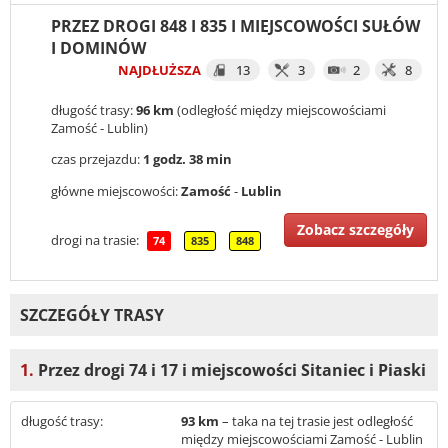
PRZEZ DROGI 848 I 835 I MIEJSCOWOŚCI SUŁÓW
I DOMINÓW
NAJDŁUŻSZA
13
3
2
8
długość trasy:
96 km
(odległość między miejscowościami
Zamość - Lublin)
czas przejazdu:
1 godz. 38 min
główne miejscowości:
Zamość
-
Lublin
Zobacz szczegóły
drogi na trasie:
74
835
848
SZCZEGÓŁY TRASY
1.
Przez drogi 74 i 17 i miejscowości Sitaniec i Piaski
długość trasy:
93 km
– taka na tej trasie jest odległość
między miejscowościami Zamość - Lublin