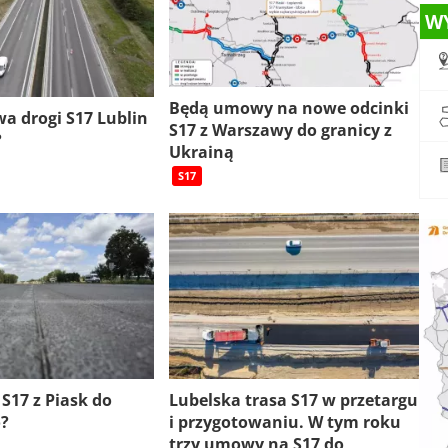
W
Będą umowy na nowe odcinki
a drogi S17 Lublin
S17 z Warszawy do granicy z
?
Ukrainą
S17
S17 z Piask do
Lubelska trasa S17 w przetargu
?
i przygotowaniu. W tym roku
trzy umowy na S17 do