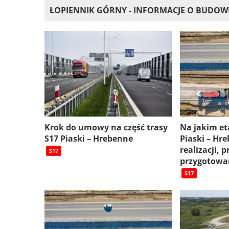
ŁOPIENNIK GÓRNY - INFORMACJE O BUDOW
Krok do umowy na część trasy
Na jakim e
S17 Piaski – Hrebenne
Piaski – Hr
realizacji, p
S17
przygotowa
S17