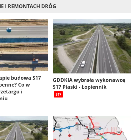
IE I REMONTACH DRÓG
tapie budowa S17
GDDKIA wybrała wykonawcę
ebenne? Co w
S17 Piaski - Łopiennik
rzetargu i
S17
niu