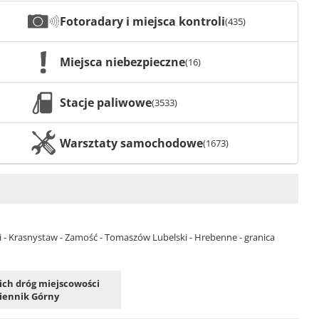
Fotoradary i miejsca kontroli
(435)
Miejsca niebezpieczne
(16)
Stacje paliwowe
(3533)
Warsztaty samochodowe
(1673)
ki - Krasnystaw - Zamość - Tomaszów Lubelski - Hrebenne - granica
kich dróg miejscowości
iennik Górny