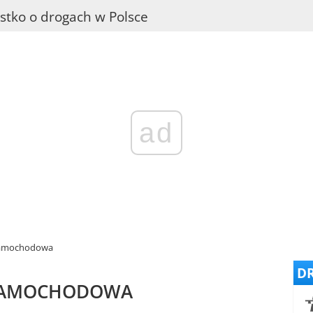
stko o drogach w Polsce
ad
 samochodowa
DR
 SAMOCHODOWA