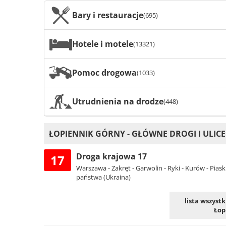
Bary i restauracje
(695)
Hotele i motele
(13321)
Pomoc drogowa
(1033)
Utrudnienia na drodze
(448)
ŁOPIENNIK GÓRNY - GŁÓWNE DROGI I ULICE
Droga krajowa 17
17
Warszawa - Zakręt - Garwolin - Ryki - Kurów - Pias
państwa (Ukraina)
lista wszyst
Łop