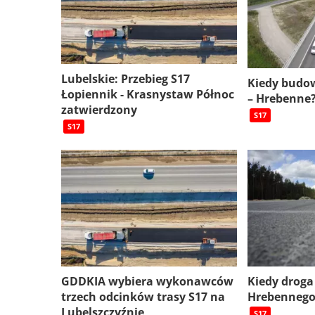
Lubelskie: Przebieg S17
Kiedy budow
Łopiennik - Krasnystaw Północ
– Hrebenne
zatwierdzony
S17
S17
GDDKIA wybiera wykonawców
Kiedy droga 
trzech odcinków trasy S17 na
Hrebennego
Lubelszczyźnie
S17