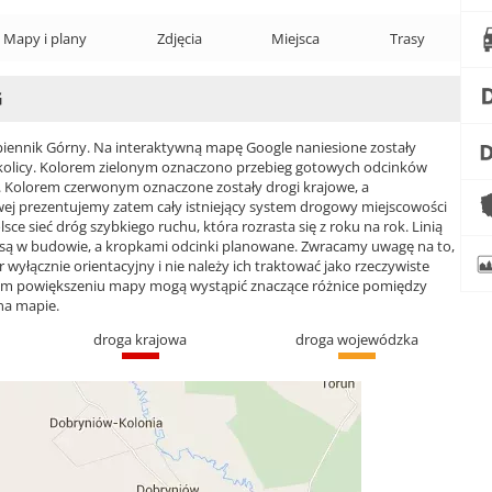
Mapy i plany
Zdjęcia
Miejsca
Trasy
G
ennik Górny. Na interaktywną mapę Google naniesione zostały
j okolicy. Kolorem zielonym oznaczono przebieg gotowych odcinków
. Kolorem czerwonym oznaczone zostały drogi krajowe, a
 prezentujemy zatem cały istniejący system drogowy miejscowości
ce sieć dróg szybkiego ruchu, która rozrasta się z roku na rok. Linią
 są w budowie, a kropkami odcinki planowane. Zwracamy uwagę na to,
wyłącznie orientacyjny i nie należy ich traktować jako rzeczywiste
żym powiększeniu mapy mogą wystąpić znaczące różnice pomiędzy
na mapie.
droga krajowa
droga wojewódzka