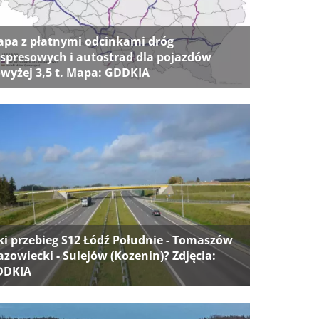
pa z płatnymi odcinkami dróg
spresowych i autostrad dla pojazdów
wyżej 3,5 t. Mapa: GDDKIA
ki przebieg S12 Łódź Południe - Tomaszów
zowiecki - Sulejów (Kozenin)? Zdjęcia:
DDKIA