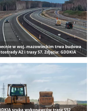
ecnie w woj. mazowieckim trwa budowa
tostrady A2 i trasy S7. Zdjęcia: GDDKIA
DKIA szuka wykonawców trasy S52