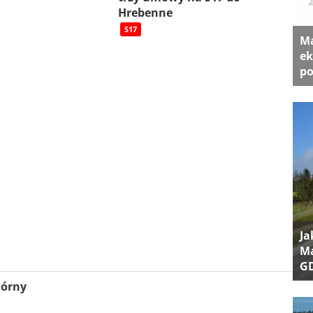
Hrebenne
S17
Ma
ek
po
Ja
Ma
G
Górny