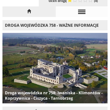
Oceń drogę
(4)
DROGA WOJEWÓDZKA 758 - WAŻNE INFORMACJE
Droga wojewódzka nr 758: Iwaniska - Klimontów -
Koprzywnica - Ciszyca - Tarnobrzeg