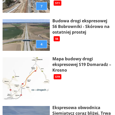
S11
7
Budowa drogi ekspresowej
S6 Bobrowniki - Skórowo na
ostatniej prostej
S6
4
Mapa budowy drogi
ekspresowej S19 Domaradz –
Krosno
S19
Ekspresowa obwodnica
Siemiatycz coraz bliżej. Trwa