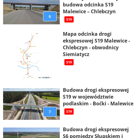
budowa odcinka S19
Malewice – Chlebczyn
6
S19
Mapa odcinka drogi
ekspresowej S19 Malewice -
Chlebczyn - obwodnicy
Siemiatycz
S19
Budowa drogi ekspresowej
S19 w województwie
podlaskim - Boćki - Malewice
7
S19
Budowa drogi ekspresowej
S6 pomiędzy Słupskiem i