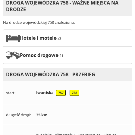
DROGA WOJEWÓDZKA 758 - WAŻNE MIEJSCA NA
DRODZE
Na drodze wojewódzkiej 758 znaleziono:
Hotele i motele
(2)
Pomoc drogowa
(1)
DROGA WOJEWÓDZKA 758 - PRZEBIEG
Iwaniska
start:
757
758
długość drogi:
35 km
Iwaniska - Klimontów - Koprzywnica - Ciszyca -