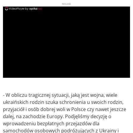
REKLAMA
ad
- W obliczu tragicznej sytuacji, jaką jest wojna, wiele
ukraińskich rodzin szuka schronienia u swoich rodzin,
przyjaciół i osób dobrej woli w Polsce czy nawet jeszcze
dalej, na zachodzie Europy. Podjęliśmy decyzję o
wprowadzeniu bezpłatnych przejazdów dla
samochodów osobowych podróżujących z Ukrainy i