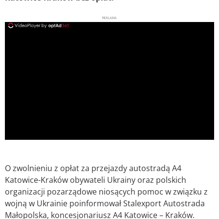
REKLAMA
ad
O zwolnieniu z opłat za przejazdy autostradą A4
Katowice-Kraków obywateli Ukrainy oraz polskich
organizacji pozarządowe niosących pomoc w związku z
wojną w Ukrainie poinformował Stalexport Autostrada
Małopolska, koncesjonariusz A4 Katowice – Kraków.