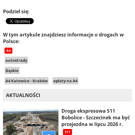
Podziel się:
W tym artykule znajdziesz informacje o drogach w
Polsce:
A4
autostrady
śląskie
A4 Katowice - Kraków
opłaty na A4
AKTUALNOŚCI
Droga ekspresowa S11
Bobolice - Szczecinek ma być
przejezdna w lipcu 2026 r.
S11