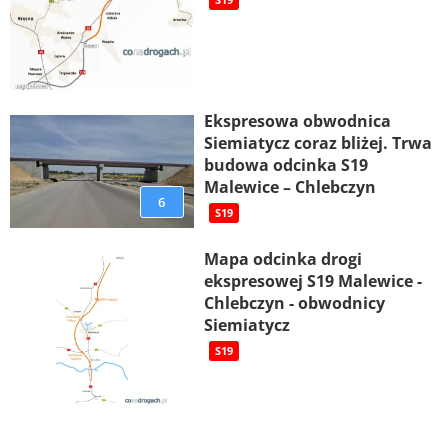
S19
Ekspresowa obwodnica
Siemiatycz coraz bliżej. Trwa
budowa odcinka S19
Malewice – Chlebczyn
6
S19
Mapa odcinka drogi
ekspresowej S19 Malewice -
Chlebczyn - obwodnicy
Siemiatycz
S19