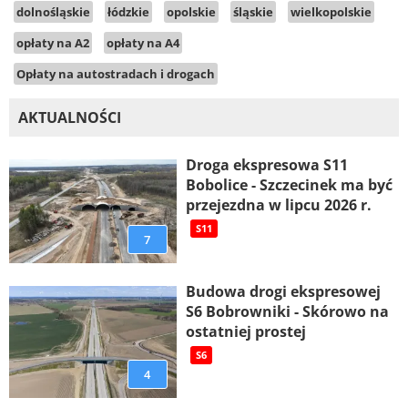
dolnośląskie
łódzkie
opolskie
śląskie
wielkopolskie
opłaty na A2
opłaty na A4
Opłaty na autostradach i drogach
AKTUALNOŚCI
Droga ekspresowa S11
Bobolice - Szczecinek ma być
przejezdna w lipcu 2026 r.
S11
7
Budowa drogi ekspresowej
S6 Bobrowniki - Skórowo na
ostatniej prostej
S6
4