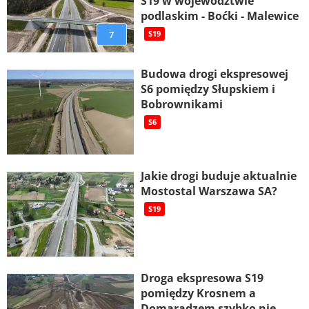
S19 w województwie
podlaskim - Boćki - Malewice
7
S19
Budowa drogi ekspresowej
S6 pomiędzy Słupskiem i
Bobrownikami
S6
Jakie drogi buduje aktualnie
Mostostal Warszawa SA?
S19
Droga ekspresowa S19
pomiędzy Krosnem a
Domaradzem szybko nie