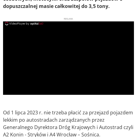
dopuszczalnej masie całkowitej do 3,5 tony.
REKLAMA
ad
Od 1 lipca 2023 r. nie trzeba płacić za przejazd pojazdem
lekkim po autostradach zarządzanych przez
Generalnego Dyrektora Dróg Krajowych i Autostrad czyli
A2 Konin - Stryków i A4 Wrocław – Sośnica.