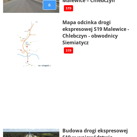
Malewice – Chlebczyn
6
S19
Mapa odcinka drogi
ekspresowej S19 Malewice -
Chlebczyn - obwodnicy
Siemiatycz
S19
Budowa drogi ekspresowej