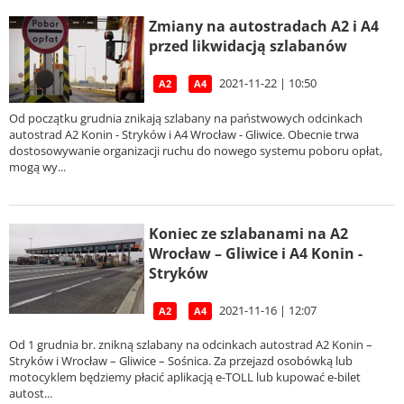
Zmiany na autostradach A2 i A4
przed likwidacją szlabanów
2021-11-22 | 10:50
A2
A4
Od początku grudnia znikają szlabany na państwowych odcinkach
autostrad A2 Konin - Stryków i A4 Wrocław - Gliwice. Obecnie trwa
dostosowywanie organizacji ruchu do nowego systemu poboru opłat,
mogą wy...
Koniec ze szlabanami na A2
Wrocław – Gliwice i A4 Konin -
Stryków
2021-11-16 | 12:07
A2
A4
Od 1 grudnia br. znikną szlabany na odcinkach autostrad A2 Konin –
Stryków i Wrocław – Gliwice – Sośnica. Za przejazd osobówką lub
motocyklem będziemy płacić aplikacją e-TOLL lub kupować e-bilet
autost...