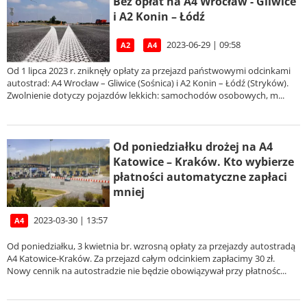
Bez opłat na A4 Wrocław - Gliwice
i A2 Konin – Łódź
2023-06-29 | 09:58
A2
A4
Od 1 lipca 2023 r. zniknęły opłaty za przejazd państwowymi odcinkami
autostrad: A4 Wrocław – Gliwice (Sośnica) i A2 Konin – Łódź (Stryków).
Zwolnienie dotyczy pojazdów lekkich: samochodów osobowych, m...
Od poniedziałku drożej na A4
Katowice – Kraków. Kto wybierze
płatności automatyczne zapłaci
mniej
2023-03-30 | 13:57
A4
Od poniedziałku, 3 kwietnia br. wzrosną opłaty za przejazdy autostradą
A4 Katowice-Kraków. Za przejazd całym odcinkiem zapłacimy 30 zł.
Nowy cennik na autostradzie nie będzie obowiązywał przy płatnośc...