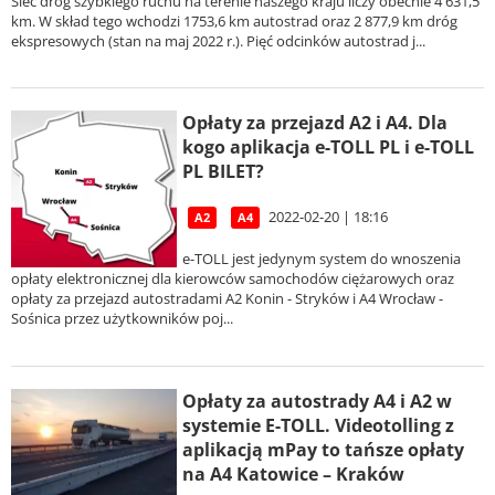
Sieć dróg szybkiego ruchu na terenie naszego kraju liczy obecnie 4 631,5
km. W skład tego wchodzi 1753,6 km autostrad oraz 2 877,9 km dróg
ekspresowych (stan na maj 2022 r.). Pięć odcinków autostrad j...
Opłaty za przejazd A2 i A4. Dla
kogo aplikacja e-TOLL PL i e-TOLL
PL BILET?
2022-02-20 | 18:16
A2
A4
e-TOLL jest jedynym system do wnoszenia
opłaty elektronicznej dla kierowców samochodów ciężarowych oraz
opłaty za przejazd autostradami A2 Konin - Stryków i A4 Wrocław -
Sośnica przez użytkowników poj...
Opłaty za autostrady A4 i A2 w
systemie E-TOLL. Videotolling z
aplikacją mPay to tańsze opłaty
na A4 Katowice – Kraków