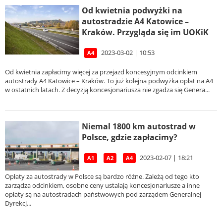
Od kwietnia podwyżki na
autostradzie A4 Katowice –
Kraków. Przygląda się im UOKiK
2023-03-02 | 10:53
A4
Od kwietnia zapłacimy więcej za przejazd koncesyjnym odcinkiem
autostrady A4 Katowice – Kraków. To już kolejna podwyżka opłat na A4
w ostatnich latach. Z decyzją koncesjonariusza nie zgadza się Genera...
Niemal 1800 km autostrad w
Polsce, gdzie zapłacimy?
2023-02-07 | 18:21
A1
A2
A4
Opłaty za autostrady w Polsce są bardzo różne. Zależą od tego kto
zarządza odcinkiem, osobne ceny ustalają koncesjonariusze a inne
opłaty są na autostradach państwowych pod zarządem Generalnej
Dyrekcj...