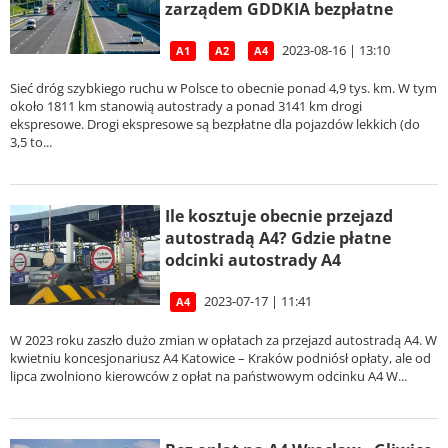
zarządem GDDKIA bezpłatne
2023-08-16 | 13:10
A1
A2
A4
Sieć dróg szybkiego ruchu w Polsce to obecnie ponad 4,9 tys. km. W tym
około 1811 km stanowią autostrady a ponad 3141 km drogi
ekspresowe. Drogi ekspresowe są bezpłatne dla pojazdów lekkich (do
3,5 to...
Ile kosztuje obecnie przejazd
autostradą A4? Gdzie płatne
odcinki autostrady A4
2023-07-17 | 11:41
A4
W 2023 roku zaszło dużo zmian w opłatach za przejazd autostradą A4. W
kwietniu koncesjonariusz A4 Katowice – Kraków podniósł opłaty, ale od
lipca zwolniono kierowców z opłat na państwowym odcinku A4 W...