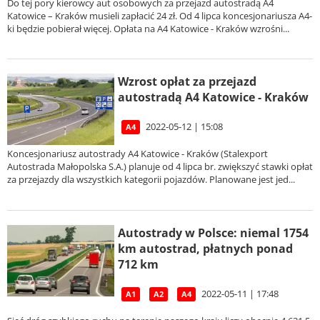
Do tej pory kierowcy aut osobowych za przejazd autostradą A4
Katowice – Kraków musieli zapłacić 24 zł. Od 4 lipca koncesjonariusza A4-
ki będzie pobierał więcej. Opłata na A4 Katowice - Kraków wzrośni...
Wzrost opłat za przejazd
autostradą A4 Katowice - Kraków
2022-05-12 | 15:08
A4
Koncesjonariusz autostrady A4 Katowice - Kraków (Stalexport
Autostrada Małopolska S.A.) planuje od 4 lipca br. zwiększyć stawki opłat
za przejazdy dla wszystkich kategorii pojazdów. Planowane jest jed...
Autostrady w Polsce: niemal 1754
km autostrad, płatnych ponad
712 km
2022-05-11 | 17:48
A1
A2
A4