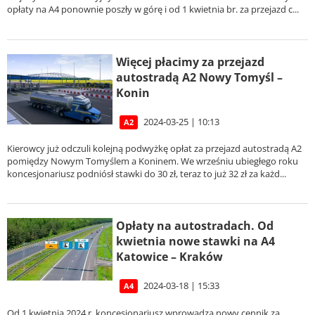
opłaty na A4 ponownie poszły w górę i od 1 kwietnia br. za przejazd c...
Więcej płacimy za przejazd
autostradą A2 Nowy Tomyśl –
Konin
2024-03-25 | 10:13
A2
Kierowcy już odczuli kolejną podwyżkę opłat za przejazd autostradą A2
pomiędzy Nowym Tomyślem a Koninem. We wrześniu ubiegłego roku
koncesjonariusz podniósł stawki do 30 zł, teraz to już 32 zł za każd...
Opłaty na autostradach. Od
kwietnia nowe stawki na A4
Katowice – Kraków
2024-03-18 | 15:33
A4
Od 1 kwietnia 2024 r. koncesjonariusz wprowadza nowy cennik za