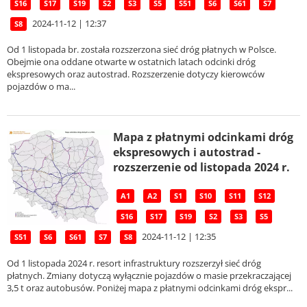
S16
S17
S19
S2
S3
S5
S51
S6
S61
S7
2024-11-12 | 12:37
S8
Od 1 listopada br. została rozszerzona sieć dróg płatnych w Polsce.
Obejmie ona oddane otwarte w ostatnich latach odcinki dróg
ekspresowych oraz autostrad. Rozszerzenie dotyczy kierowców
pojazdów o ma...
Mapa z płatnymi odcinkami dróg
ekspresowych i autostrad -
rozszerzenie od listopada 2024 r.
A1
A2
S1
S10
S11
S12
S16
S17
S19
S2
S3
S5
2024-11-12 | 12:35
S51
S6
S61
S7
S8
Od 1 listopada 2024 r. resort infrastruktury rozszerzył sieć dróg
płatnych. Zmiany dotyczą wyłącznie pojazdów o masie przekraczającej
3,5 t oraz autobusów. Poniżej mapa z płatnymi odcinkami dróg ekspr...