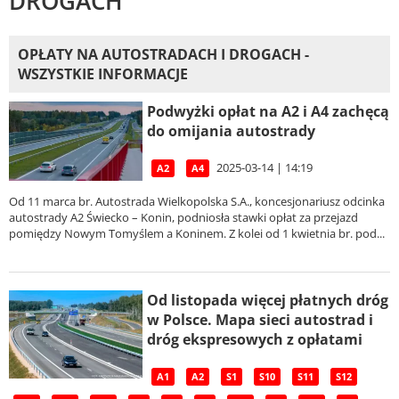
DROGACH
OPŁATY NA AUTOSTRADACH I DROGACH -
WSZYSTKIE INFORMACJE
Podwyżki opłat na A2 i A4 zachęcą
do omijania autostrady
2025-03-14 | 14:19
A2
A4
Od 11 marca br. Autostrada Wielkopolska S.A., koncesjonariusz odcinka
autostrady A2 Świecko – Konin, podniosła stawki opłat za przejazd
pomiędzy Nowym Tomyślem a Koninem. Z kolei od 1 kwietnia br. pod...
Od listopada więcej płatnych dróg
w Polsce. Mapa sieci autostrad i
dróg ekspresowych z opłatami
A1
A2
S1
S10
S11
S12