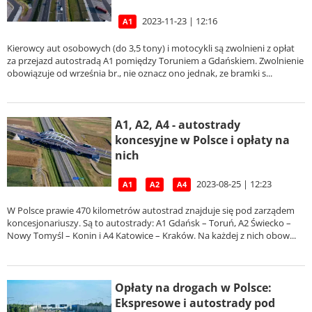
2023-11-23 | 12:16
A1
Kierowcy aut osobowych (do 3,5 tony) i motocykli są zwolnieni z opłat
za przejazd autostradą A1 pomiędzy Toruniem a Gdańskiem. Zwolnienie
obowiązuje od września br., nie oznacz ono jednak, ze bramki s...
A1, A2, A4 - autostrady
koncesyjne w Polsce i opłaty na
nich
2023-08-25 | 12:23
A1
A2
A4
W Polsce prawie 470 kilometrów autostrad znajduje się pod zarządem
koncesjonariuszy. Są to autostrady: A1 Gdańsk – Toruń, A2 Świecko –
Nowy Tomyśl – Konin i A4 Katowice – Kraków. Na każdej z nich obow...
Opłaty na drogach w Polsce:
Ekspresowe i autostrady pod