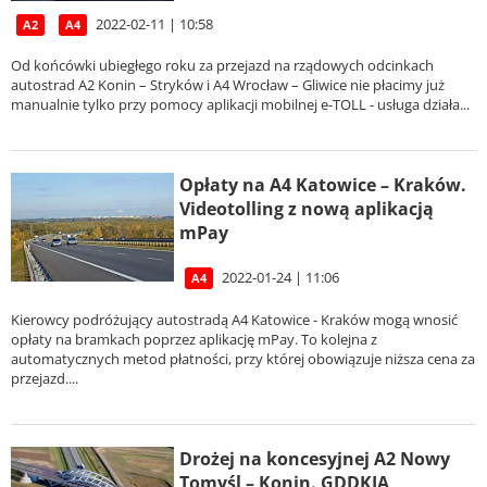
2022-02-11 | 10:58
A2
A4
Od końcówki ubiegłego roku za przejazd na rządowych odcinkach
autostrad A2 Konin – Stryków i A4 Wrocław – Gliwice nie płacimy już
manualnie tylko przy pomocy aplikacji mobilnej e-TOLL - usługa działa...
Opłaty na A4 Katowice – Kraków.
Videotolling z nową aplikacją
mPay
2022-01-24 | 11:06
A4
Kierowcy podróżujący autostradą A4 Katowice - Kraków mogą wnosić
opłaty na bramkach poprzez aplikację mPay. To kolejna z
automatycznych metod płatności, przy której obowiązuje niższa cena za
przejazd....
Drożej na koncesyjnej A2 Nowy
Tomyśl – Konin. GDDKIA