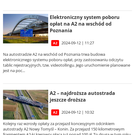
Elektroniczny system poboru
opłat na A2 na wschód od
Poznania
2024-09-12 | 11:27
A2
Na autostradzie A2 na wschód od Poznania trwa budowa
elektronicznego systemu poboru opłat, przy zastosowaniu odczytu
tablic rejestracyjnych, tzw. videotollingu. Jego uruchomienie planowane
jest na poc...
A2 – najdroższa autostrada
jeszcze droższa
2024-09-12 | 10:32
A2
Kolejny raz wzrosły opłaty za przejazd koncesyjnym odcinkiem
autostrady A2 Nowy Tomyśl – Konin. Za przejazd 150 kilometrowym
fragmentem A2-ki kierowcy płacą już ponad 100 zł. To druga w tym roku