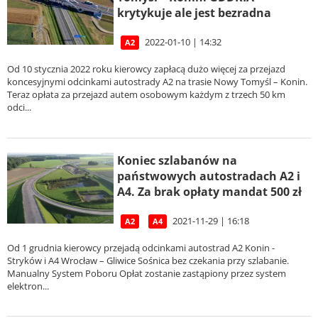
krytykuje ale jest bezradna
2022-01-10 | 14:32
A2
Od 10 stycznia 2022 roku kierowcy zapłacą dużo więcej za przejazd
koncesyjnymi odcinkami autostrady A2 na trasie Nowy Tomyśl – Konin.
Teraz opłata za przejazd autem osobowym każdym z trzech 50 km
odci...
Koniec szlabanów na
państwowych autostradach A2 i
A4. Za brak opłaty mandat 500 zł
2021-11-29 | 16:18
A2
A4
Od 1 grudnia kierowcy przejadą odcinkami autostrad A2 Konin -
Stryków i A4 Wrocław – Gliwice Sośnica bez czekania przy szlabanie.
Manualny System Poboru Opłat zostanie zastąpiony przez system
elektron...