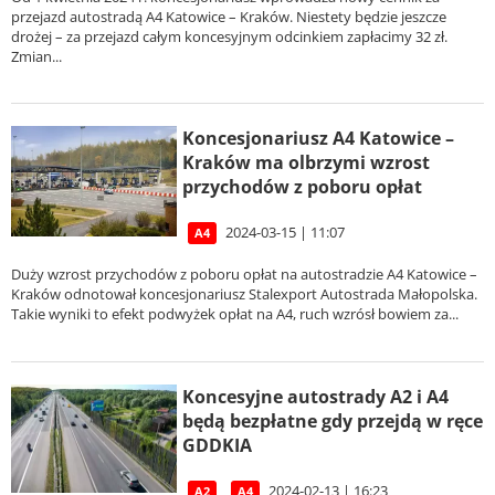
przejazd autostradą A4 Katowice – Kraków. Niestety będzie jeszcze
drożej – za przejazd całym koncesyjnym odcinkiem zapłacimy 32 zł.
Zmian...
Koncesjonariusz A4 Katowice –
Kraków ma olbrzymi wzrost
przychodów z poboru opłat
2024-03-15 | 11:07
A4
Duży wzrost przychodów z poboru opłat na autostradzie A4 Katowice –
Kraków odnotował koncesjonariusz Stalexport Autostrada Małopolska.
Takie wyniki to efekt podwyżek opłat na A4, ruch wzrósł bowiem za...
Koncesyjne autostrady A2 i A4
będą bezpłatne gdy przejdą w ręce
GDDKIA
2024-02-13 | 16:23
A2
A4