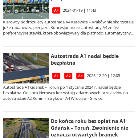
2024-01-19 | 11:43
A4
Kierowcy podróżujący autostradą A4 Katowice – Kraków nie skorzystają
już z rabatów za przejazd. Koncesjonariusz autostrady A4 zniósł
preferencyjne stawki, które obowiązywały dla płatności automatyczny...
Autostrada A1 nadal będzie
bezpłatna
2023-12-20 | 12:05
A1
A2
A4
Autostrada A1 Gdańsk – Toruń po 1 stycznia 2024 r. nadal będzie
bezpłatna. Od lipca kierowcy korzystają z darmowych przejazdów na
autostradzie A2 Konin – Stryków i A4 Wrocław - Gliwice.
Do końca roku bez opłat na A1
Gdańsk – Toruń. Zwolnienie nie
oznacza otwartych bramek