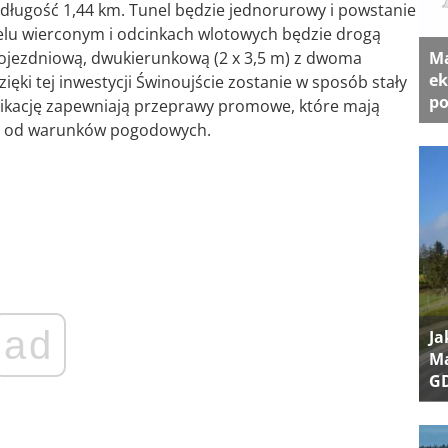
 długość 1,44 km. Tunel będzie jednorurowy i powstanie
lu wierconym i odcinkach wlotowych będzie drogą
Ma
nojezdniową, dwukierunkową (2 x 3,5 m) z dwoma
ek
ki tej inwestycji Świnoujście zostanie w sposób stały
po
ikację zapewniają przeprawy promowe, które mają
ne od warunków pogodowych.
ad
Ja
Ma
G