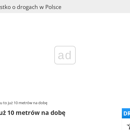
stko o drogach w Polsce
ad
iu to już 10 metrów na dobę
już 10 metrów na dobę
DR