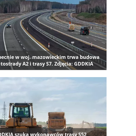
ecnie w woj. mazowieckim trwa budowa
tostrady A2 i trasy S7. Zdjęcia: GDDKIA
DKIA szuka wykonawców trasy S52