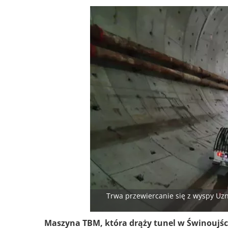
Trwa przewiercanie się z wyspy Uz
Maszyna TBM, która drąży tunel w Świnoujśc