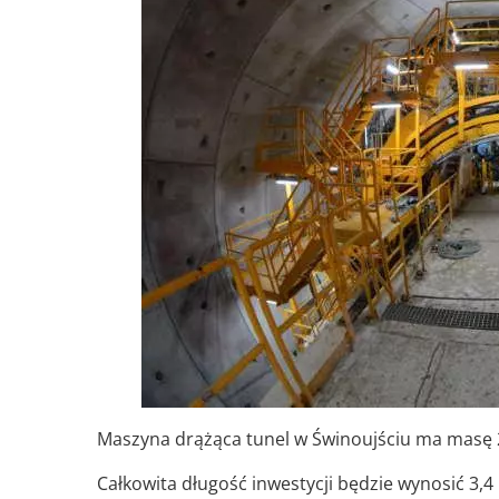
Maszyna drążąca tunel w Świnoujściu ma masę 2
Całkowita długość inwestycji będzie wynosić 3,4 