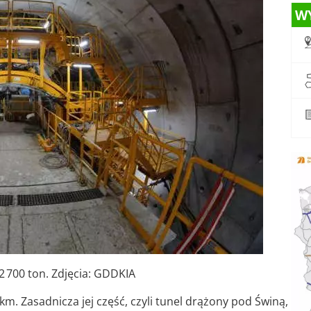
W
 700 ton. Zdjęcia: GDDKIA
km. Zasadnicza jej część, czyli tunel drążony pod Świną,