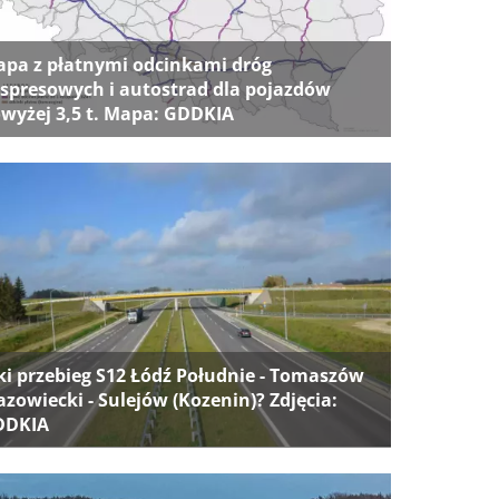
pa z płatnymi odcinkami dróg
spresowych i autostrad dla pojazdów
wyżej 3,5 t. Mapa: GDDKIA
ki przebieg S12 Łódź Południe - Tomaszów
zowiecki - Sulejów (Kozenin)? Zdjęcia:
DDKIA