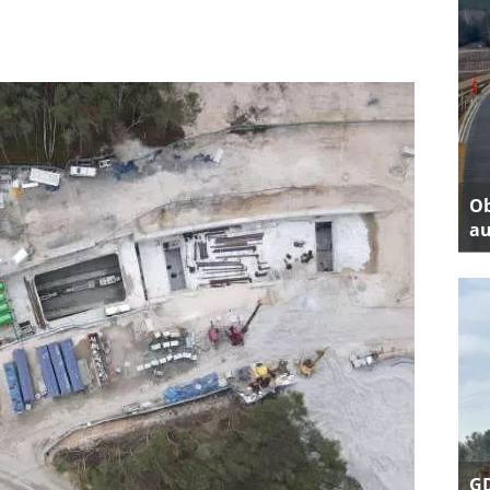
Ob
au
GD