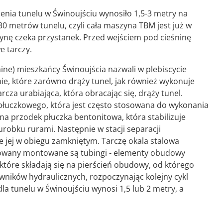
ia tunelu w Świnoujściu wynosiło 1,5-3 metry na
30 metrów tunelu, czyli cała maszyna TBM jest już w
nę czeka przystanek. Przed wejściem pod cieśninę
 tarczy.
ne) mieszkańcy Świnoujścia nazwali w plebiscycie
e, które zarówno drąży tunel, jak również wykonuje
cza urabiająca, która obracając się, drąży tunel.
płuczkowego, która jest często stosowana do wykonania
na przodek płuczka bentonitowa, która stabilizuje
urobku rurami. Następnie w stacji separacji
e jej w obiegu zamkniętym. Tarczę okala stalowa
owany montowane są tubingi - elementy obudowy
które składają się na pierścień obudowy, od którego
wników hydraulicznych, rozpoczynając kolejny cykl
la tunelu w Świnoujściu wynosi 1,5 lub 2 metry, a