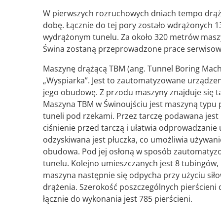
W pierwszych rozruchowych dniach tempo drążen
dobę. Łącznie do tej pory zostało wdrążonych 1
wydrążonym tunelu. Za około 320 metrów maszy
Świna zostaną przeprowadzone prace serwisowe
Maszynę drążącą TBM (ang. Tunnel Boring Machi
„Wyspiarka”. Jest to zautomatyzowane urządzeni
jego obudowę. Z przodu maszyny znajduje się tar
Maszyna TBM w Świnoujściu jest maszyną typu 
tuneli pod rzekami. Przez tarczę podawana jest 
ciśnienie przed tarczą i ułatwia odprowadzanie 
odzyskiwana jest płuczka, co umożliwia używani
obudowa. Pod jej osłoną w sposób zautomatyz
tunelu. Kolejno umieszczanych jest 8 tubingów, 
maszyna następnie się odpycha przy użyciu siło
drążenia. Szerokość poszczególnych pierścieni d
łącznie do wykonania jest 785 pierścieni.