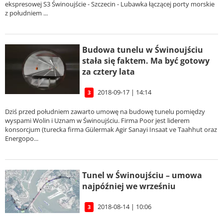
ekspresowej S3 Świnoujście - Szczecin - Lubawka łączącej porty morskie
z południem ...
Budowa tunelu w Świnoujściu
stała się faktem. Ma być gotowy
za cztery lata
2018-09-17 | 14:14
3
Dziś przed południem zawarto umowę na budowę tunelu pomiędzy
wyspami Wolin i Uznam w Świnoujściu. Firma Poor jest liderem
konsorcjum (turecka firma Gülermak Agir Sanayi Insaat ve Taahhut oraz
Energopo...
Tunel w Świnoujściu – umowa
najpóźniej we wrześniu
2018-08-14 | 10:06
3