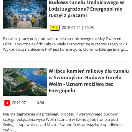
Budowa tunelu średnicowego w
Łodzi zagrożona? Energopol nie
ruszył z pracami
2019-07-11 | 15:03
713
Pierwsze prace przy budowie tunelu średnicowego między Dworcem
Łódź Fabryczna a Łódź Kaliska miały rozpocząć się w czerwcu tego roku.
Wykonawcą na zlecenie PKP jest konsorcjum, któremu lideruje Energo...
W lipcu kamień milowy dla tunelu
w Świnoujściu. Budowa tunelu
Wolin - Uznam możliwa bez
Energopolu
2019-07-11 | 10:36
3
Nie ma zagrożenia dla przebiegu procesu inwestycyjnego budowy
stałego połączenia wysp Wolin i Uznam w Świnoujściu (tunelu pod
Świną) – zapewnia Urząd Miasta Świnoujście, w związku z upadłością
spółki ...