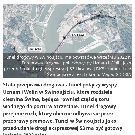
Tunel drogowy w Świnoujściu ma powstać we Wrześniu 2022 r.
Przeprawa drogowa połączy wyspy Uznam i Woli i jako
przedłużenie drogi ekspresowej S3 i krajowej DK3 skomunikuje
Świnoujście z resztą kraju. Mapa: GDDKIA
Stała przeprawa drogowa - tunel połączy wyspy
Uznam i Wolin w Świnoujściu, które rozdziela
cieśnina Świna, będąca również częścią toru
wodnego do portu w Szczecinie. Tunel drogowy
przejmie ruch, który obecnie odbywa się przez
przeprawy promowe. Tunel w Świnoujściu jako
przedłużenie drogi ekspresowej S3 ma być gotowy