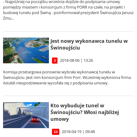
- Najpóźniej na początku września dojdzie do podpisania umowy
pomiędzy miastem i konsorcjum z firmą PORR na czele, na projekt i
budowę tunelu pod Świną - poinformował prezydent Świnoujścia Janusz
Żmu...
Jest nowy wykonawca tunelu w
Świnoujściu
2018-08-06 | 13:26
3
Komisja przetargowa ponownie wybrała wykonawcę tunelu w
Świnoujściu. Jest nim konsorcjum firm Porr. Wcześniej wyłoniona firma
Astaldi niespodziewanie wycofała się z podpisania umowy.
Kto wybuduje tunel w
Świnoujściu? Włosi najbliżej
umowy
2018-04-19 | 09:48
S3