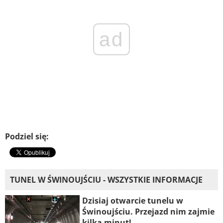
ad
Podziel się:
TUNEL W ŚWINOUJŚCIU - WSZYSTKIE INFORMACJE
Dzisiaj otwarcie tunelu w
Świnoujściu. Przejazd nim zajmie
kilka minut!