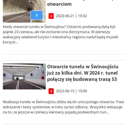
otwarciem
9
2023-06-21 | 10:32
3
Kiedy otwarcie tunelu w Świnoujściu? Ostatnio podawaną datą był
piątek 23 czerwca, ale nie zostanie ona dotrzymana. W pierwszy
wakacyjny weekend turyści i mieszkańcy regionu nadal będą musieli
korzyst...
Otwarcie tunelu w Świnoujściu
już za kilka dni. W 2024 r. tunel
połączy się budowaną trasą S3
2023-06-15 | 15:09
3
Realizacja tunelu w Świnoujściu zbliża się do uroczystego otwarcia. Trwa
wdrażanie i testy systemów, w toku są też odbiory. Wszystko wskazuje
na to, ze jeszcze w czerwcu kierowcy pojadą podwodnym tun...