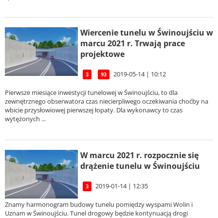
Wiercenie tunelu w Świnoujściu w
marcu 2021 r. Trwają prace
projektowe
2019-05-14 | 10:12
3
93
Pierwsze miesiące inwestycji tunelowej w Świnoujściu, to dla
zewnętrznego obserwatora czas niecierpliwego oczekiwania choćby na
wbicie przysłowiowej pierwszej łopaty. Dla wykonawcy to czas
wytężonych ...
W marcu 2021 r. rozpocznie się
drążenie tunelu w Świnoujściu
2019-01-14 | 12:35
3
Znamy harmonogram budowy tunelu pomiędzy wyspami Wolin i
Uznam w Świnoujściu. Tunel drogowy będzie kontynuacją drogi