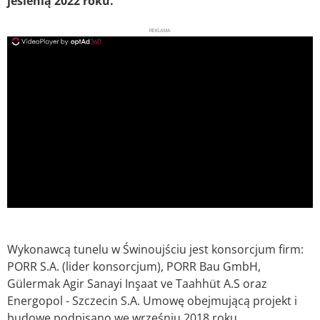
jesienią 2022 roku.
REKLAMA
ad
Wykonawcą tunelu w Świnoujściu jest konsorcjum firm:
PORR S.A. (lider konsorcjum), PORR Bau GmbH,
Gülermak Agir Sanayi Inşaat ve Taahhüt A.S oraz
Energopol - Szczecin S.A. Umowę obejmującą projekt i
budowę podpisano we wrześniu 2018 roku.