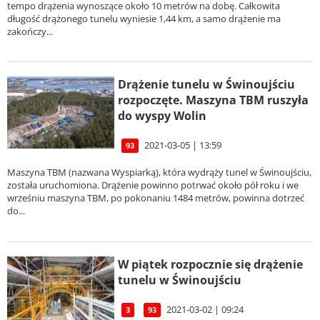
tempo drążenia wynoszące około 10 metrów na dobę. Całkowita
długość drążonego tunelu wyniesie 1,44 km, a samo drążenie ma
zakończy...
Drążenie tunelu w Świnoujściu
rozpoczęte. Maszyna TBM ruszyła
do wyspy Wolin
2021-03-05 | 13:59
93
Maszyna TBM (nazwana Wyspiarką), która wydrąży tunel w Świnoujściu,
została uruchomiona. Drążenie powinno potrwać około pół roku i we
wrześniu maszyna TBM, po pokonaniu 1484 metrów, powinna dotrzeć
do...
W piątek rozpocznie się drążenie
tunelu w Świnoujściu
2021-03-02 | 09:24
3
93