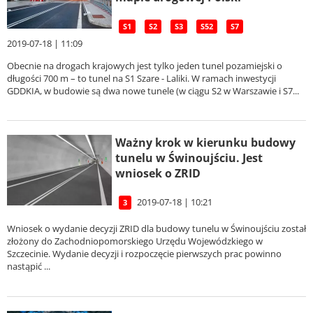
S1
S2
S3
S52
S7
2019-07-18 | 11:09
Obecnie na drogach krajowych jest tylko jeden tunel pozamiejski o
długości 700 m – to tunel na S1 Szare - Laliki. W ramach inwestycji
GDDKIA, w budowie są dwa nowe tunele (w ciągu S2 w Warszawie i S7...
Ważny krok w kierunku budowy
tunelu w Świnoujściu. Jest
wniosek o ZRID
2019-07-18 | 10:21
3
Wniosek o wydanie decyzji ZRID dla budowy tunelu w Świnoujściu został
złożony do Zachodniopomorskiego Urzędu Wojewódzkiego w
Szczecinie. Wydanie decyzji i rozpoczęcie pierwszych prac powinno
nastąpić ...