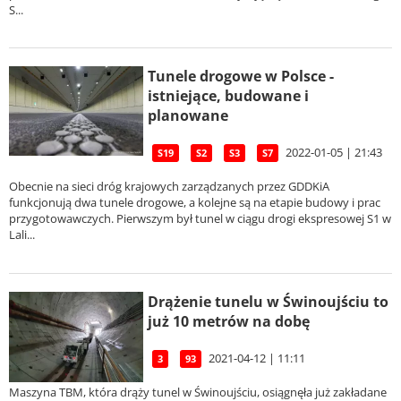
S...
Tunele drogowe w Polsce -
istniejące, budowane i
planowane
2022-01-05 | 21:43
S19
S2
S3
S7
Obecnie na sieci dróg krajowych zarządzanych przez GDDKiA
funkcjonują dwa tunele drogowe, a kolejne są na etapie budowy i prac
przygotowawczych. Pierwszym był tunel w ciągu drogi ekspresowej S1 w
Lali...
Drążenie tunelu w Świnoujściu to
już 10 metrów na dobę
2021-04-12 | 11:11
3
93
Maszyna TBM, która drąży tunel w Świnoujściu, osiągnęła już zakładane