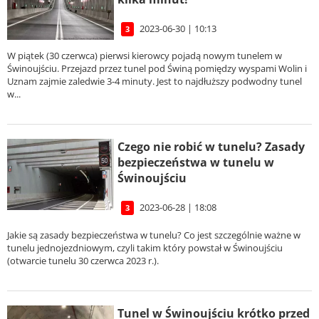
2023-06-30 | 10:13
3
W piątek (30 czerwca) pierwsi kierowcy pojadą nowym tunelem w
Świnoujściu. Przejazd przez tunel pod Świną pomiędzy wyspami Wolin i
Uznam zajmie zaledwie 3-4 minuty. Jest to najdłuższy podwodny tunel
w...
Czego nie robić w tunelu? Zasady
bezpieczeństwa w tunelu w
Świnoujściu
2023-06-28 | 18:08
3
Jakie są zasady bezpieczeństwa w tunelu? Co jest szczególnie ważne w
tunelu jednojezdniowym, czyli takim który powstał w Świnoujściu
(otwarcie tunelu 30 czerwca 2023 r.).
Tunel w Świnoujściu krótko przed