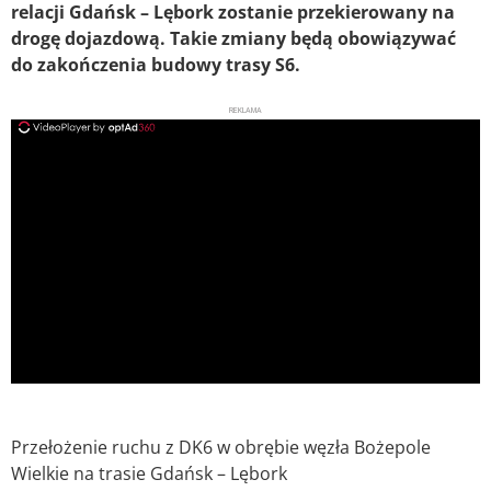
relacji Gdańsk – Lębork zostanie przekierowany na
drogę dojazdową. Takie zmiany będą obowiązywać
do zakończenia budowy trasy S6.
REKLAMA
ad
Przełożenie ruchu z DK6 w obrębie węzła Bożepole
Wielkie na trasie Gdańsk – Lębork