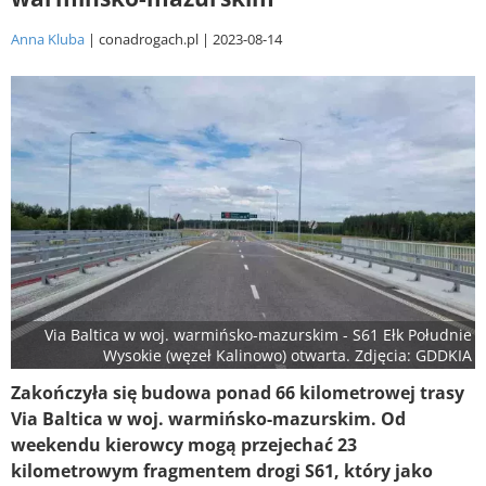
Anna Kluba
conadrogach.pl
2023-08-14
Via Baltica w woj. warmińsko-mazurskim - S61 Ełk Południe
Wysokie (węzeł Kalinowo) otwarta. Zdjęcia: GDDKIA
Zakończyła się budowa ponad 66 kilometrowej trasy
Via Baltica w woj. warmińsko-mazurskim. Od
weekendu kierowcy mogą przejechać 23
kilometrowym fragmentem drogi S61, który jako