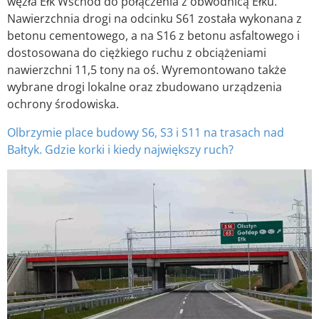
węzła Ełk Wschód do połączenia z obwodnicą Ełku.
Nawierzchnia drogi na odcinku S61 została wykonana z
betonu cementowego, a na S16 z betonu asfaltowego i
dostosowana do ciężkiego ruchu z obciążeniami
nawierzchni 11,5 tony na oś. Wyremontowano także
wybrane drogi lokalne oraz zbudowano urządzenia
ochrony środowiska.
Olbrzymie place budowy S6, S3 i S11 na trasach nad
Bałtyk. Gdzie korki i kiedy największy ruch?