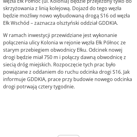
węzła Ełk Północ (ul. Kolonia) będzie przejezdny tylko do
skrzyżowania z linią kolejową. Dojazd do tego węzła
będzie możliwy nowo wybudowaną drogą S16 od węzła
Ełk Wschód – zaznacza olsztyński oddział GDDKIA.
W ramach inwestycji przewidziane jest wykonanie
połączenia ulicy Kolonia w rejonie węzła Ełk Północ ze
starym przebiegiem obwodnicy Ełku. Odcinek nowej
drogi będzie miał 750 m i połączy dawną obwodnicę z
siecią dróg miejskich. Rozpoczęcie tych prac było
powiązane z oddaniem do ruchu odcinka drogi S16. Jak
informuje GDDKIA, prace przy budowie nowego odcinka
drogi potrwają cztery tygodnie.