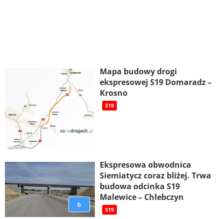
Mapa budowy drogi
ekspresowej S19 Domaradz –
Krosno
S19
Ekspresowa obwodnica
Siemiatycz coraz bliżej. Trwa
budowa odcinka S19
Malewice – Chlebczyn
6
S19