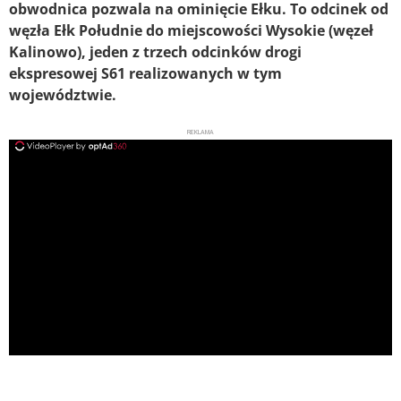
obwodnica pozwala na ominięcie Ełku. To odcinek od
węzła Ełk Południe do miejscowości Wysokie (węzeł
Kalinowo), jeden z trzech odcinków drogi
ekspresowej S61 realizowanych w tym
województwie.
REKLAMA
ad