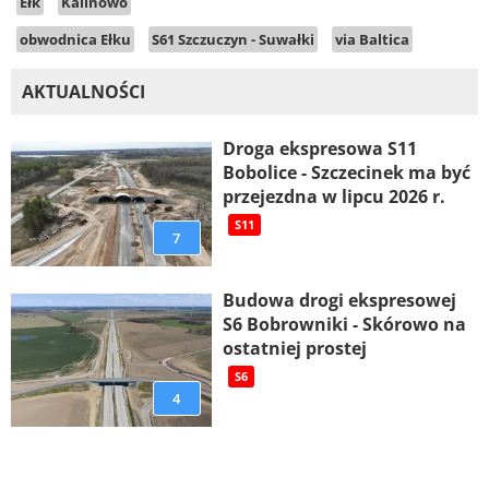
Ełk
Kalinowo
obwodnica Ełku
S61 Szczuczyn - Suwałki
via Baltica
AKTUALNOŚCI
Droga ekspresowa S11
Bobolice - Szczecinek ma być
przejezdna w lipcu 2026 r.
S11
7
Budowa drogi ekspresowej
S6 Bobrowniki - Skórowo na
ostatniej prostej
S6
4