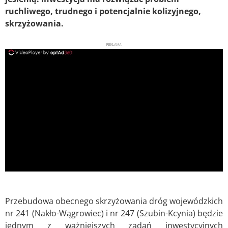
ruchliwego, trudnego i potencjalnie kolizyjnego,
skrzyżowania.
REKLAMA
ad
Przebudowa obecnego skrzyżowania dróg wojewódzkich
nr 241 (Nakło-Wągrowiec) i nr 247 (Szubin-Kcynia) będzie
jednym z ważniejszych zadań inwestycyjnych