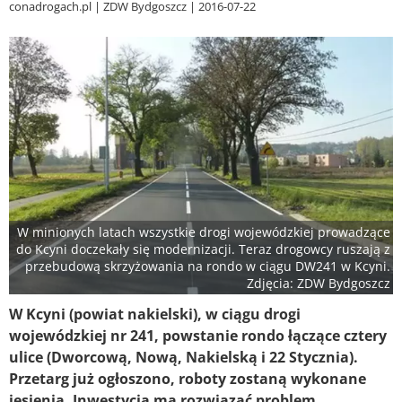
conadrogach.pl
ZDW Bydgoszcz
2016-07-22
W minionych latach wszystkie drogi wojewódzkiej prowadzące
do Kcyni doczekały się modernizacji. Teraz drogowcy ruszają z
przebudową skrzyżowania na rondo w ciągu DW241 w Kcyni.
Zdjęcia: ZDW Bydgoszcz
W Kcyni (powiat nakielski), w ciągu drogi
wojewódzkiej nr 241, powstanie rondo łączące cztery
ulice (Dworcową, Nową, Nakielską i 22 Stycznia).
Przetarg już ogłoszono, roboty zostaną wykonane
jesienią. Inwestycja ma rozwiązać problem