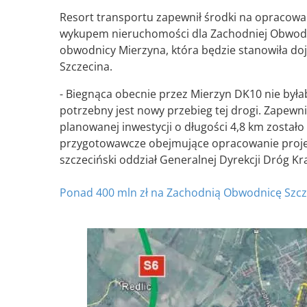
Resort transportu zapewnił środki na opracow
wykupem nieruchomości dla Zachodniej Obwodni
obwodnicy Mierzyna, która będzie stanowiła d
Szczecina.
- Biegnąca obecnie przez Mierzyn DK10 nie był
potrzebny jest nowy przebieg tej drogi. Zapewn
planowanej inwestycji o długości 4,8 km został
przygotowawcze obejmujące opracowanie projek
szczeciński oddział Generalnej Dyrekcji Dróg Kr
Ponad 400 mln zł na Zachodnią Obwodnicę Szcz