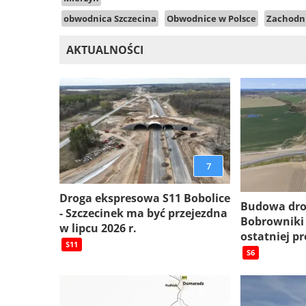
obwodnica Szczecina
Obwodnice w Polsce
Zachodni
AKTUALNOŚCI
7
Droga ekspresowa S11 Bobolice
Budowa dro
- Szczecinek ma być przejezdna
Bobrowniki
w lipcu 2026 r.
ostatniej pr
S11
S6