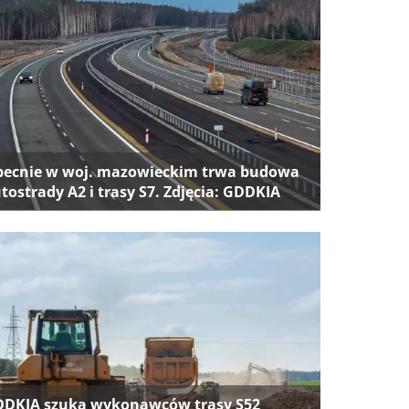
ecnie w woj. mazowieckim trwa budowa
tostrady A2 i trasy S7. Zdjęcia: GDDKIA
DKIA szuka wykonawców trasy S52