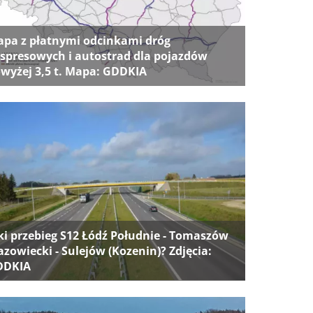
pa z płatnymi odcinkami dróg
spresowych i autostrad dla pojazdów
wyżej 3,5 t. Mapa: GDDKIA
ki przebieg S12 Łódź Południe - Tomaszów
zowiecki - Sulejów (Kozenin)? Zdjęcia:
DDKIA