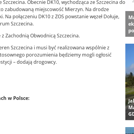
ie Szczecina. Obecnie DK10, wychodząca ze Szczecina do
ęsto zabudowaną miejscowość Mierzyn. Na drodze
ki. Na połączeniu DK10 z ZOS powstanie węzeł Dołuje,
Ma
trum Szczecina.
ek
po
nie z Zachodnią Obwodnicą Szczecina.
eren Szczecina i musi być realizowana wspólnie z
stosownego porozumienia będziemy mogli ogłosić
stycji – dodają drogowcy.
ach w Polsce:
Ja
Ma
G