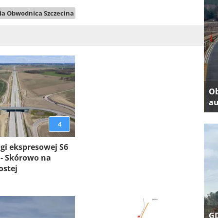
a Obwodnica Szczecina
Ob
au
4
gi ekspresowej S6
 - Skórowo na
ostej
GD