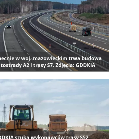
ecnie w woj. mazowieckim trwa budowa
tostrady A2 i trasy S7. Zdjęcia: GDDKIA
DKIA szuka wykonawców trasy S52