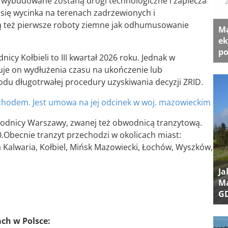
 wybudowane zostaną drogi technologiczne i zaplecza
się wycinka na terenach zadrzewionych i
zą też pierwsze roboty ziemne jak odhumusowanie
Ma
ek
po
y Kołbieli to III kwartał 2026 roku. Jednak w
je on wydłużenia czasu na ukończenie lub
u długotrwałej procedury uzyskiwania decyzji ZRID.
hodem. Jest umowa na jej odcinek w woj. mazowieckim
wodnicy Warszawy, zwanej też obwodnicą tranzytową.
.Obecnie tranzyt przechodzi w okolicach miast:
Kalwaria, Kołbiel, Mińsk Mazowiecki, Łochów, Wyszków,
Ja
Ma
G
ach w Polsce: