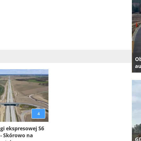
Ob
au
4
gi ekspresowej S6
 - Skórowo na
GD