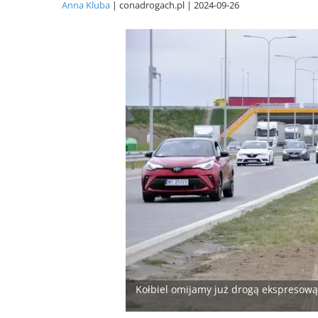
Anna Kluba
conadrogach.pl
2024-09-26
Kołbiel omijamy już drogą ekspresow