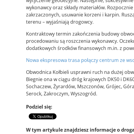
wytyczenie geodezyjne. Następnie, sukcesywnie
wykonawcy oraz składy materiałów. Rozpocznie 
zakrzaczonych, usuwanie korzeni i karpin. Rus
terenu – wyjaśniają drogowcy.
Kontraktowy termin zakończenia budowy obwodnic
procedowaniu są roszczenia wykonawcy. Oczeku
dodatkowych środków finansowych m.in. z powod
Nowa ekspresowa trasa połączy centrum ze wsc
Obwodnica Kołbieli usprawni ruch na dużej ob
Biegnie ona w ciągu dróg krajowych DK50 i DK60
Sochaczew, Żyrardów, Mszczonów, Grójec, Góra 
Serock, Zakroczym, Wyszogród.
Podziel się:
W tym artykule znajdziesz informacje o drog