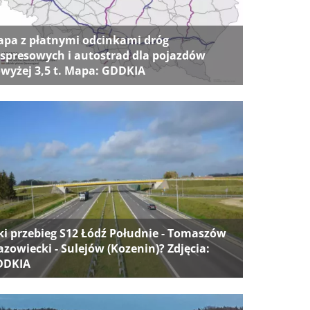
pa z płatnymi odcinkami dróg
spresowych i autostrad dla pojazdów
wyżej 3,5 t. Mapa: GDDKIA
ki przebieg S12 Łódź Południe - Tomaszów
zowiecki - Sulejów (Kozenin)? Zdjęcia:
DDKIA