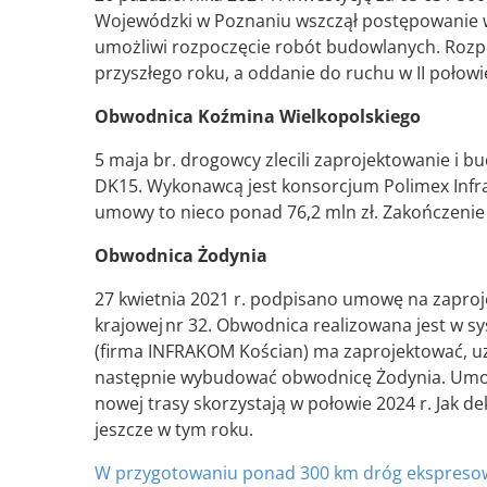
Wojewódzki w Poznaniu wszczął postępowanie w 
umożliwi rozpoczęcie robót budowlanych. Rozp
przyszłego roku, a oddanie do ruchu w II połowi
Obwodnica Koźmina Wielkopolskiego
5 maja br. drogowcy zlecili zaprojektowanie i
DK15. Wykonawcą jest konsorcjum Polimex Infras
umowy to nieco ponad 76,2 mln zł. Zakończenie 
Obwodnica Żodynia
27 kwietnia 2021 r. podpisano umowę na zaproj
krajowej nr 32. Obwodnica realizowana jest w sy
(firma INFRAKOM Kościan) ma zaprojektować, uz
następnie wybudować obwodnicę Żodynia. Umowa
nowej trasy skorzystają w połowie 2024 r. Jak d
jeszcze w tym roku.
W przygotowaniu ponad 300 km dróg ekspresow