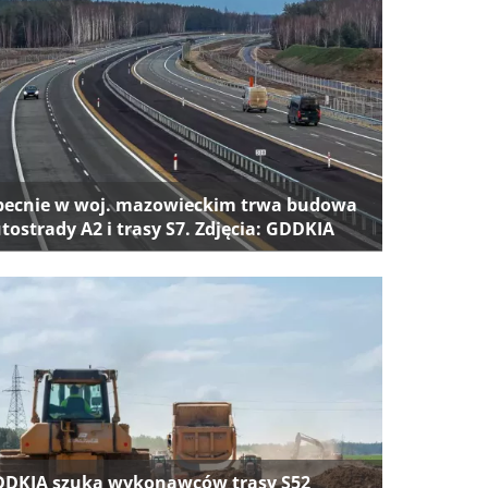
ecnie w woj. mazowieckim trwa budowa
tostrady A2 i trasy S7. Zdjęcia: GDDKIA
DKIA szuka wykonawców trasy S52