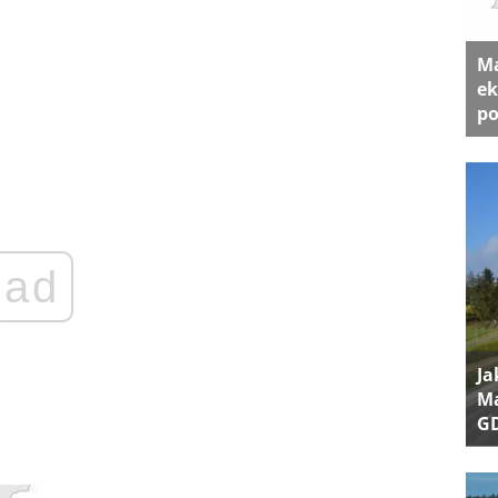
Ma
ek
po
ad
Ja
Ma
G