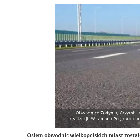
Obwodnice Żodynia, Grzymiszew
realizacji. W ramach Programu b
Osiem obwodnic wielkopolskich miast zosta