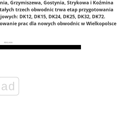
nia, Grzymiszewa, Gostynia, Strykowa i Koźmina
ostałych trzech obwodnic trwa etap przygotowania
ajowych: DK12, DK15, DK24, DK25, DK32, DK72.
owanie prac dla nowych obwodnic w Wielkopolsce
REKLAMA
ad