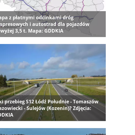
pa z płatnymi odcinkami dróg
spresowych i autostrad dla pojazdów
wyżej 3,5 t. Mapa: GDDKIA
ki przebieg S12 Łódź Południe - Tomaszów
zowiecki - Sulejów (Kozenin)? Zdjęcia:
DDKIA