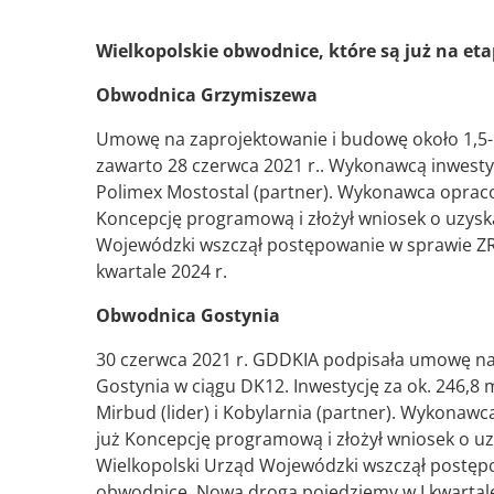
Wielkopolskie obwodnice, które są już na etap
Obwodnica Grzymiszewa
Umowę na zaprojektowanie i budowę około 1,5
zawarto 28 czerwca 2021 r.. Wykonawcą inwestycji
Polimex Mostostal (partner). Wykonawca oprac
Koncepcję programową i złożył wniosek o uzyskan
Wojewódzki wszczął postępowanie w sprawie ZRI
kwartale 2024 r.
Obwodnica Gostynia
30 czerwca 2021 r. GDDKIA podpisała umowę na
Gostynia w ciągu DK12. Inwestycję za ok. 246,8 
Mirbud (lider) i Kobylarnia (partner). Wykona
już Koncepcję programową i złożył wniosek o uzy
Wielkopolski Urząd Wojewódzki wszczął postępo
obwodnicę. Nową drogą pojedziemy w I kwartale