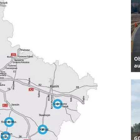
Ob
au
GD