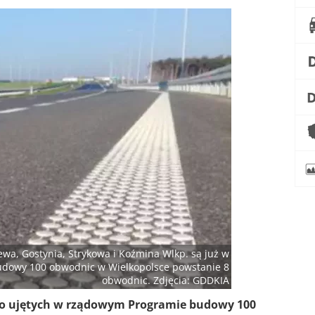
a, Gostynia, Strykowa i Koźmina Wlkp. są już w
udowy 100 obwodnic w Wielkopolsce powstanie 8
obwodnic. Zdjęcia: GDDKIA
ło ujętych w rządowym Programie budowy 100