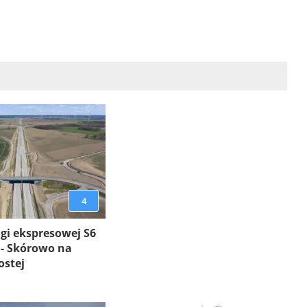
4
gi ekspresowej S6
 - Skórowo na
ostej