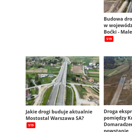
Budowa dro
w wojewódz
Boćki - Mal
S19
Droga eksp
Jakie drogi buduje aktualnie
pomiędzy K
Mostostal Warszawa SA?
Domaradzem
S19
powstanie