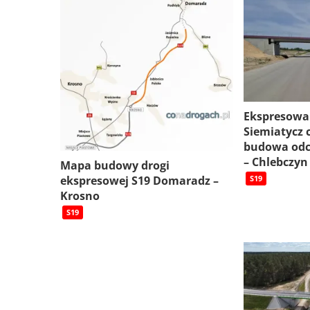
Ekspresowa
Siemiatycz c
budowa odc
– Chlebczyn
Mapa budowy drogi
ekspresowej S19 Domaradz –
S19
Krosno
S19