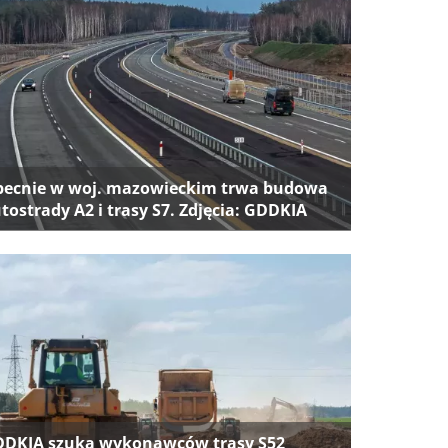
ecnie w woj. mazowieckim trwa budowa
tostrady A2 i trasy S7. Zdjęcia: GDDKIA
DKIA szuka wykonawców trasy S52