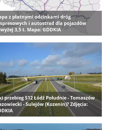
pa z płatnymi odcinkami dróg
spresowych i autostrad dla pojazdów
wyżej 3,5 t. Mapa: GDDKIA
ki przebieg S12 Łódź Południe - Tomaszów
zowiecki - Sulejów (Kozenin)? Zdjęcia:
DDKIA