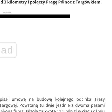
 3 kilometry i połączy Pragę Północ z Targówkiem.
REKLAMA
ad
odpisał umowę na budowę kolejnego odcinka Trasy
l. Targowej. Powstaną tu dwie jezdnie z dwoma pasami
wykona firma Balzola za kwotę 11,5 mln zł w ciągu ośmiu