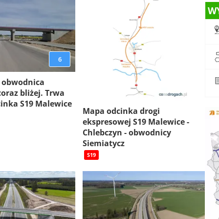
W
6
 obwodnica
oraz bliżej. Trwa
inka S19 Malewice
Mapa odcinka drogi
ekspresowej S19 Malewice -
Chlebczyn - obwodnicy
Siemiatycz
S19