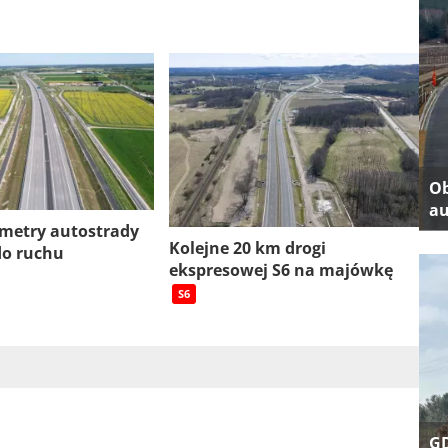
Ob
au
ometry autostrady
Kolejne 20 km drogi
do ruchu
ekspresowej S6 na majówkę
S6
GD