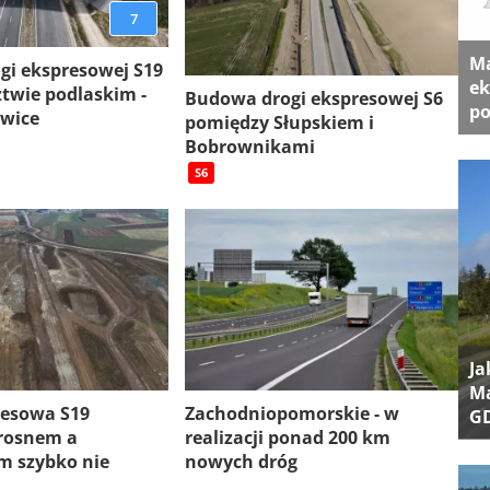
7
Ma
gi ekspresowej S19
ek
twie podlaskim -
Budowa drogi ekspresowej S6
po
ewice
pomiędzy Słupskiem i
Bobrownikami
S6
Ja
Ma
resowa S19
Zachodniopomorskie - w
G
rosnem a
realizacji ponad 200 km
 szybko nie
nowych dróg