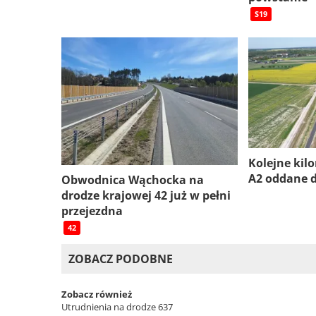
S19
Kolejne kil
A2 oddane 
Obwodnica Wąchocka na
drodze krajowej 42 już w pełni
przejezdna
42
ZOBACZ PODOBNE
Zobacz również
Utrudnienia na drodze 637