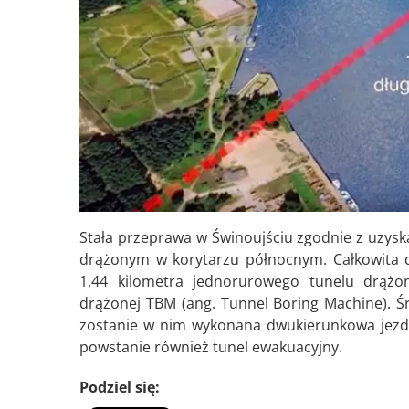
Stała przeprawa w Świnoujściu zgodnie z uzys
drążonym w korytarzu północnym. Całkowita dł
1,44 kilometra jednorurowego tunelu drążon
drążonej TBM (ang. Tunnel Boring Machine). 
zostanie w nim wykonana dwukierunkowa jezdni
powstanie również tunel ewakuacyjny.
Podziel się: