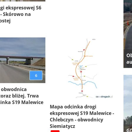
gi ekspresowej S6
 - Skórowo na
ostej
Ob
au
6
 obwodnica
oraz bliżej. Trwa
inka S19 Malewice
Mapa odcinka drogi
ekspresowej S19 Malewice -
Chlebczyn - obwodnicy
Siemiatycz
GD