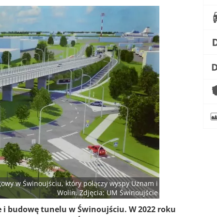
owy w Świnoujściu, który połączy wyspy Uznam i
Wolin. Zdjęcia: UM Świnoujście
e i budowę tunelu w Świnoujściu. W 2022 roku