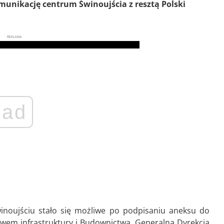
munikację centrum Świnoujścia z resztą Polski
REKLAMA
ad
noujściu stało się możliwe po podpisaniu aneksu do
wem infrastruktury i Budownictwa, Generalną Dyrekcją