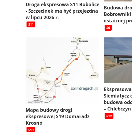
Droga ekspresowa S11 Bobolice
Budowa dro
- Szczecinek ma być przejezdna
Bobrowniki
w lipcu 2026 r.
ostatniej pr
S11
S6
Ekspresowa
Siemiatycz c
budowa odc
– Chlebczyn
Mapa budowy drogi
ekspresowej S19 Domaradz –
S19
Krosno
S19