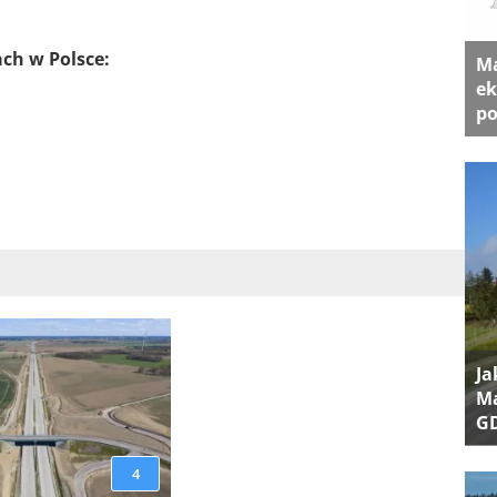
ach w Polsce:
Ma
ek
po
Ja
Ma
G
4