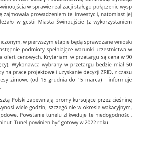
inoujścia w sprawie realizacji stałego połączenie wysp
 zajmowała prowadzeniem tej inwestycji, natomiast jej
leżało w gestii Miasta Świnoujście (z wykorzystaniem
niczonym, w pierwszym etapie będą sprawdzane wnioski
astępnie podmioty spełniające warunki uczestnictwa w
 ofert cenowych. Kryteriami w przetargu są cena w 90
sięcy). Wykonawca wybrany w przetargu będzie miał 50
cy na prace projektowe i uzyskanie decyzji ZRID, z czasu
kresy zimowe (od 15 grudnia do 15 marca) – informuje
.
sztą Polski zapewniają promy kursujące przez cieśninę
ynosi wiele godzin, szczególnie w okresie wakacyjnym,
dowe. Powstanie tunelu zlikwiduje te niedogodności,
minut. Tunel powinien być gotowy w 2022 roku.