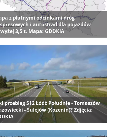
pa z płatnymi odcinkami dróg
spresowych i autostrad dla pojazdów
wyżej 3,5 t. Mapa: GDDKIA
ki przebieg S12 Łódź Południe - Tomaszów
zowiecki - Sulejów (Kozenin)? Zdjęcia:
DDKIA