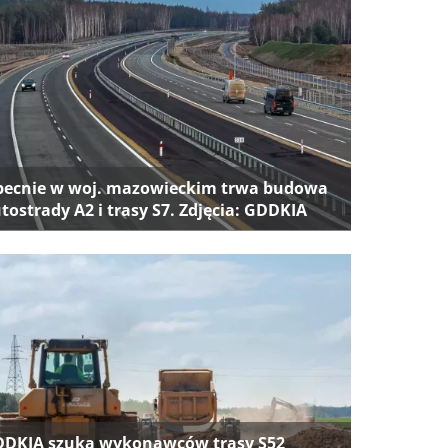
ecnie w woj. mazowieckim trwa budowa
tostrady A2 i trasy S7. Zdjęcia: GDDKIA
DKIA szuka wykonawców trasy S52