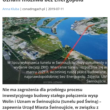
Anna Kluba
conadrogach.pl
2019-07-11
W lipcu wykonawca tunelu w Świnoujściu złoży dokumenty o
wydanie decyzji ZRID. Wiercenie tunelu rozpocznie się w
marcu 2021 r, wcześniej ruszą prace budowlane,
najprawdopodobniej bez Energopolu. Zdjęcia: UM
Świnoujście.
Nie ma zagrożenia dla przebiegu procesu
inwestycyjnego budowy stałego połączenia wysp
Wolin i Uznam w Świnoujściu (tunelu pod Świną) –
zapewnia Urząd Miasta Świnoujście, w związku z