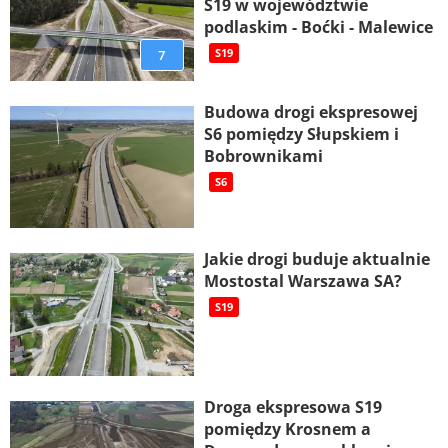
S19 w województwie
podlaskim - Boćki - Malewice
7
S19
Budowa drogi ekspresowej
S6 pomiędzy Słupskiem i
Bobrownikami
S6
Jakie drogi buduje aktualnie
Mostostal Warszawa SA?
S19
Droga ekspresowa S19
pomiędzy Krosnem a