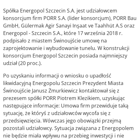
Spółka Energopol Szczecin S.A. jest udziałowcem
konsorcjum firm PORR S.A. (lider konsorcjum), PORR Bau
GmbH, Gülermak Agir Sanayi Inşaat ve Taahhüt A.S oraz
Energopol - Szczecin S.A., które 17 września 2018 r.
podpisało z miastem Świnoujście umowę na
zaprojektowanie i wybudowanie tunelu. W konstrukcji
konsorcjum Energopol Szczecin posiada najmniejszy
udział (20 proc.).
Po uzyskaniu informacji o wniosku o upadłość
likwidacyjną Energopolu Szczecin Prezydent Miasta
Świnoujście Janusz Żmurkiewicz kontaktował się z
prezesem spółki PORR Piotrem Klezikiem, uzyskując
następujące informacje: Umowa firm przewiduje taką
sytuację, że któryś z udziałowców wycofa się z
przedsięwzięcia. Wówczas jego obowiązki przejmą
pozostali udziałowcy. Sytuacja związana z Energopolem
nie będzie miała wpływu na przebieg inwestycji i nie