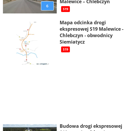
Malewice – Chlebczyn
6
S19
Mapa odcinka drogi
ekspresowej S19 Malewice -
Chlebczyn - obwodnicy
Siemiatycz
S19
Budowa drogi ekspresowej