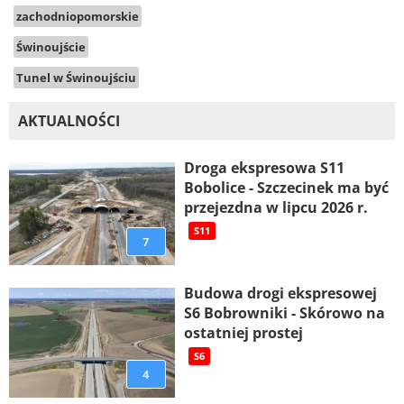
zachodniopomorskie
Świnoujście
Tunel w Świnoujściu
AKTUALNOŚCI
Droga ekspresowa S11
Bobolice - Szczecinek ma być
przejezdna w lipcu 2026 r.
S11
7
Budowa drogi ekspresowej
S6 Bobrowniki - Skórowo na
ostatniej prostej
S6
4