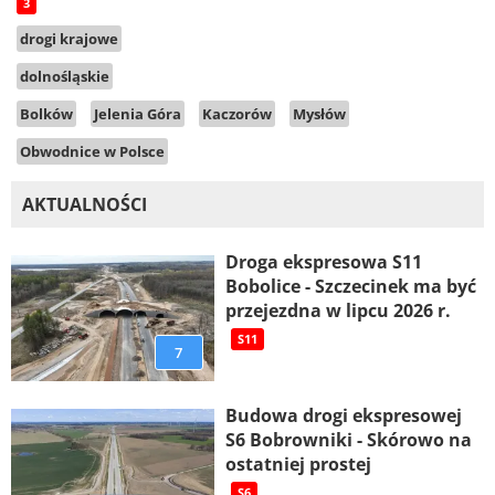
3
drogi krajowe
dolnośląskie
Bolków
Jelenia Góra
Kaczorów
Mysłów
Obwodnice w Polsce
AKTUALNOŚCI
Droga ekspresowa S11
Bobolice - Szczecinek ma być
przejezdna w lipcu 2026 r.
S11
7
Budowa drogi ekspresowej
S6 Bobrowniki - Skórowo na
ostatniej prostej
S6