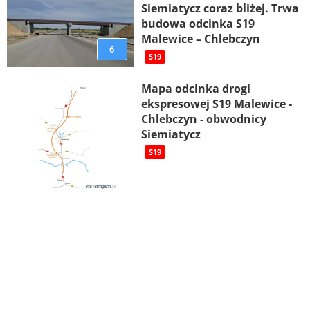
Siemiatycz coraz bliżej. Trwa
budowa odcinka S19
Malewice – Chlebczyn
6
S19
Mapa odcinka drogi
ekspresowej S19 Malewice -
Chlebczyn - obwodnicy
Siemiatycz
S19