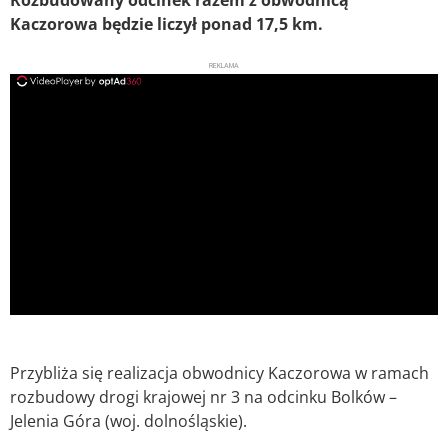
Kaczorowa będzie liczył ponad 17,5 km.
REKLAMA
ad
Przybliża się realizacja obwodnicy Kaczorowa w ramach
rozbudowy drogi krajowej nr 3 na odcinku Bolków –
Jelenia Góra (woj. dolnośląskie).