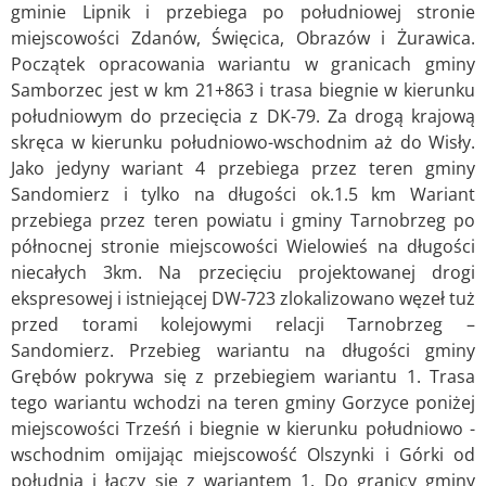
gminie Lipnik i przebiega po południowej stronie
miejscowości Zdanów, Święcica, Obrazów i Żurawica.
Początek opracowania wariantu w granicach gminy
Samborzec jest w km 21+863 i trasa biegnie w kierunku
południowym do przecięcia z DK-79. Za drogą krajową
skręca w kierunku południowo-wschodnim aż do Wisły.
Jako jedyny wariant 4 przebiega przez teren gminy
Sandomierz i tylko na długości ok.1.5 km Wariant
przebiega przez teren powiatu i gminy Tarnobrzeg po
północnej stronie miejscowości Wielowieś na długości
niecałych 3km. Na przecięciu projektowanej drogi
ekspresowej i istniejącej DW-723 zlokalizowano węzeł tuż
przed torami kolejowymi relacji Tarnobrzeg –
Sandomierz. Przebieg wariantu na długości gminy
Grębów pokrywa się z przebiegiem wariantu 1. Trasa
tego wariantu wchodzi na teren gminy Gorzyce poniżej
miejscowości Trześń i biegnie w kierunku południowo -
wschodnim omijając miejscowość Olszynki i Górki od
południa i łączy się z wariantem 1. Do granicy gminy