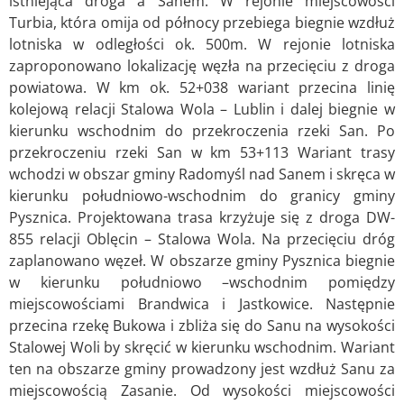
istniejąca droga a Sanem. W rejonie miejscowości
Turbia, która omija od północy przebiega biegnie wzdłuż
lotniska w odległości ok. 500m. W rejonie lotniska
zaproponowano lokalizację węzła na przecięciu z droga
powiatowa. W km ok. 52+038 wariant przecina linię
kolejową relacji Stalowa Wola – Lublin i dalej biegnie w
kierunku wschodnim do przekroczenia rzeki San. Po
przekroczeniu rzeki San w km 53+113 Wariant trasy
wchodzi w obszar gminy Radomyśl nad Sanem i skręca w
kierunku południowo-wschodnim do granicy gminy
Pysznica. Projektowana trasa krzyżuje się z droga DW-
855 relacji Oblęcin – Stalowa Wola. Na przecięciu dróg
zaplanowano węzeł. W obszarze gminy Pysznica biegnie
w kierunku południowo –wschodnim pomiędzy
miejscowościami Brandwica i Jastkowice. Następnie
przecina rzekę Bukowa i zbliża się do Sanu na wysokości
Stalowej Woli by skręcić w kierunku wschodnim. Wariant
ten na obszarze gminy prowadzony jest wzdłuż Sanu za
miejscowością Zasanie. Od wysokości miejscowości