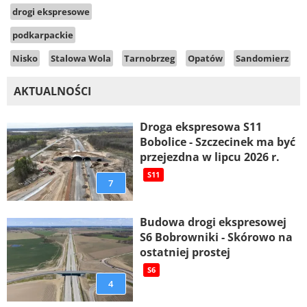
drogi ekspresowe
podkarpackie
Nisko
Stalowa Wola
Tarnobrzeg
Opatów
Sandomierz
AKTUALNOŚCI
Droga ekspresowa S11
Bobolice - Szczecinek ma być
przejezdna w lipcu 2026 r.
S11
7
Budowa drogi ekspresowej
S6 Bobrowniki - Skórowo na
ostatniej prostej
S6
4