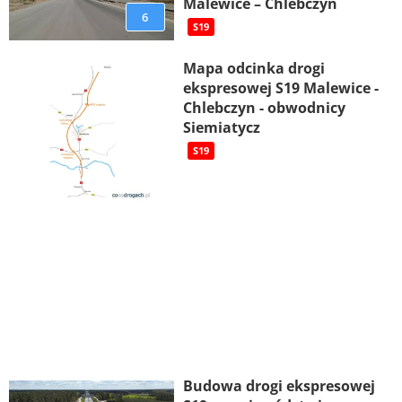
Malewice – Chlebczyn
6
S19
Mapa odcinka drogi
ekspresowej S19 Malewice -
Chlebczyn - obwodnicy
Siemiatycz
S19
Budowa drogi ekspresowej