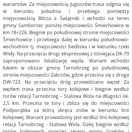
wariantów. Za miejscowością Jugoszów trasa odgina się
w kierunku południa i przebiega pomiędzy
miejscowością Bilcza a Świątniki i wchodzi na teren
gminy Samborzec poniżej miejscowości Śmiechowice w
km 18+226. Biegnie po południowej stronie miejscowości
Śmiechowice i przebiega dalej w kierunku południowo-
wschodnim tj. miejscowości Siedliska i w kierunku rzeki
Wisły. Na przecięciu drogi ekspresowej z istniejąca DK-79
zaproponowano lokalizację węzła. Wariant wchodzi
łukiem w obszar gminy Tarnobrzeg po południowej
stronie miejscowości Zakrzów, gdzie przecina się z droga
DW-723. Na przecięciu dróg przewidziano węzeł. Za
węzłem trasa przecina tory kolejowe i biegnie wzdłuż
torów relacji Tarnobrzeg – Stalowa Wola na długości ok.
2,5 km. Przecina te tory i zbliża się do miejscowości
Podporąbka za którą skręca znów w kierunku linii
kolejowej. Wariant prowadzony jest wzdłuż linii kolejowej
relacji Tarnobrzeg - Stalowa Wola. Dalej biegnie wzdłuż
torów kolejowych poprzez tereny gminy Grębów i