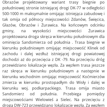
Obrazów projektowany wariant trasy biegnie po
południowej stronie istniejącej drogi DK-77 w odległości
500-1000 m maksymalnie omijając istniejąca zabudowę i
tak omija od północy miejscowości Zdanów, Święcica,
Głazów, Obrazów i Żurawica. Na końcowym odcinku
gminy, na wysokości miejscowości Żurawica
projektowana droga skręca w kierunku południowym dla
ominięcia Sandomierza od południa . Trasa biegnie w
kierunku południowym omijając miejscowość Klinek od
zachodu i dalej wzdłuż istniejącej drogi powiatowej
dochodzi aż do przecięcia z DK -79. Na przecięciu dróg
przewidziano lokalizacje węzła. Za węzłem trasa jeszcze
raz skręca w kierunku południowym a następnie w
kierunku wschodnim omijając miejscowość Koćmierzów
zmierza w kierunku prostopadłym do Wisły i dalej w
kierunku woj. podkarpackiego. Trasa omija miasto
Sandomierz od południa. Przebiega pomiędzy
miejscowościami Wielowieś a Sielec. Na przecięciu z
drogą DW-723 przewidziano lokalizacje węzła. Za węzłem