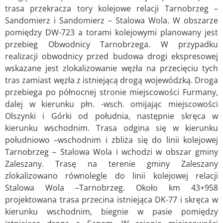
trasa przekracza tory kolejowe relacji Tarnobrzeg –
Sandomierz i Sandomierz – Stalowa Wola. W obszarze
pomiędzy DW-723 a torami kolejowymi planowany jest
przebieg Obwodnicy Tarnobrzega. W przypadku
realizacji obwodnicy przed budowa drogi ekspresowej
wskazane jest zlokalizowanie węzła na przecięciu tych
tras zamiast węzła z istniejącą drogą wojewódzką. Droga
przebiega po północnej stronie miejscowości Furmany,
dalej w kierunku płn. -wsch. omijając miejscowości
Olszynki i Górki od południa, następnie skręca w
kierunku wschodnim. Trasa odgina się w kierunku
południowo –wschodnim i zbliża się do linii kolejowej
Tarnobrzeg – Stalowa Wola i wchodzi w obszar gminy
Zaleszany. Trasę na terenie gminy Zaleszany
zlokalizowano równolegle do linii kolejowej relacji
Stalowa Wola –Tarnobrzeg. Około km 43+958
projektowana trasa przecina istniejąca DK-77 i skręca w
kierunku wschodnim, biegnie w pasie pomiędzy