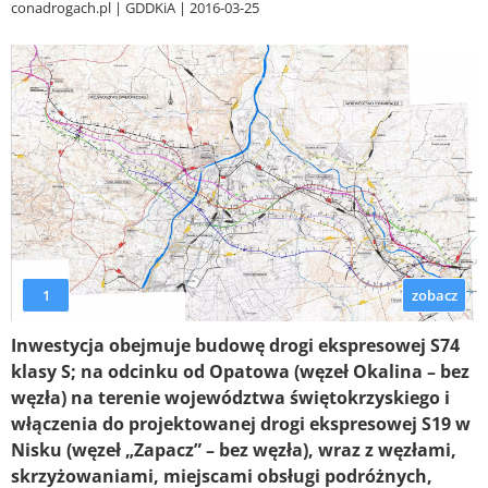
conadrogach.pl
GDDKiA
2016-03-25
1
zobacz
Inwestycja obejmuje budowę drogi ekspresowej S74
klasy S; na odcinku od Opatowa (węzeł Okalina – bez
węzła) na terenie województwa świętokrzyskiego i
włączenia do projektowanej drogi ekspresowej S19 w
Nisku (węzeł „Zapacz” – bez węzła), wraz z węzłami,
skrzyżowaniami, miejscami obsługi podróżnych,