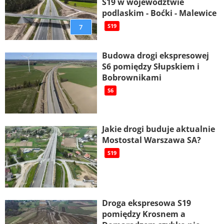
S19 w województwie
podlaskim - Boćki - Malewice
7
S19
Budowa drogi ekspresowej
S6 pomiędzy Słupskiem i
Bobrownikami
S6
Jakie drogi buduje aktualnie
Mostostal Warszawa SA?
S19
Droga ekspresowa S19
pomiędzy Krosnem a