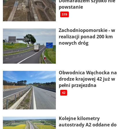
Domaradzem szybko nie
powstanie
S19
Zachodniopomorskie - w
realizacji ponad 200 km
nowych dróg
Obwodnica Wąchocka na
drodze krajowej 42 już w
pełni przejezdna
42
Kolejne kilometry
autostrady A2 oddane do