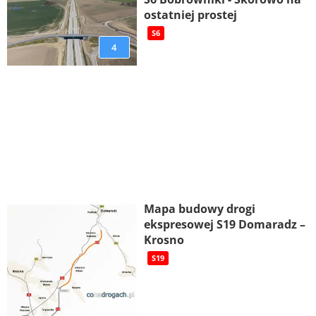
ostatniej prostej
S6
4
Mapa budowy drogi
ekspresowej S19 Domaradz –
Krosno
S19