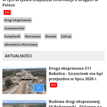
Polsce:
S17
drogi ekspresowe
mazowieckie
Sulejówek
Warszawa
Wesoła
Zakręt
obwodnica Warszawy
AKTUALNOŚCI
Droga ekspresowa S11
Bobolice - Szczecinek ma być
przejezdna w lipcu 2026 r.
S11
7
Budowa drogi ekspresowej
S6 Bobrowniki - Skórowo na