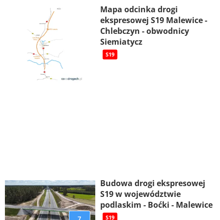
Mapa odcinka drogi
ekspresowej S19 Malewice -
Chlebczyn - obwodnicy
Siemiatycz
S19
Budowa drogi ekspresowej
S19 w województwie
podlaskim - Boćki - Malewice
7
S19