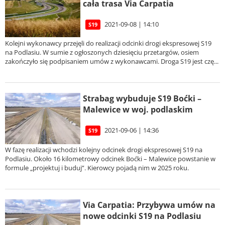
cała trasa Via Carpatia
2021-09-08 | 14:10
S19
Kolejni wykonawcy przejęli do realizacji odcinki drogi ekspresowej S19
na Podlasiu. W sumie z ogłoszonych dziesięciu przetargów, osiem
zakończyło się podpisaniem umów z wykonawcami. Droga S19 jest czę...
Strabag wybuduje S19 Boćki –
Malewice w woj. podlaskim
2021-09-06 | 14:36
S19
W fazę realizacji wchodzi kolejny odcinek drogi ekspresowej S19 na
Podlasiu. Około 16 kilometrowy odcinek Boćki – Malewice powstanie w
formule „projektuj i buduj”. Kierowcy pojadą nim w 2025 roku.
Via Carpatia: Przybywa umów na
nowe odcinki S19 na Podlasiu