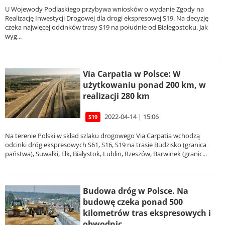
U Wojewody Podlaskiego przybywa wniosków o wydanie Zgody na
Realizację Inwestycji Drogowej dla drogi ekspresowej S19. Na decyzję
czeka najwięcej odcinków trasy S19 na południe od Białegostoku. Jak
wyg...
Via Carpatia w Polsce: W
użytkowaniu ponad 200 km, w
realizacji 280 km
2022-04-14 | 15:06
S19
Na terenie Polski w skład szlaku drogowego Via Carpatia wchodzą
odcinki dróg ekspresowych S61, S16, S19 na trasie Budzisko (granica
państwa), Suwałki, Ełk, Białystok, Lublin, Rzeszów, Barwinek (granic...
Budowa dróg w Polsce. Na
budowę czeka ponad 500
kilometrów tras ekspresowych i
obwodnic