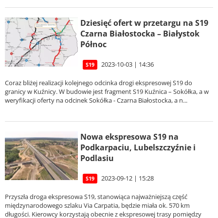
Dziesięć ofert w przetargu na S19
Czarna Białostocka – Białystok
Północ
2023-10-03 | 14:36
S19
Coraz bliżej realizacji kolejnego odcinka drogi ekspresowej S19 do
granicy w Kuźnicy. W budowie jest fragment S19 Kuźnica – Sokółka, a w
weryfikacji oferty na odcinek Sokółka - Czarna Białostocka, a n...
Nowa ekspresowa S19 na
Podkarpaciu, Lubelszczyźnie i
Podlasiu
2023-09-12 | 15:28
S19
Przyszła droga ekspresowa S19, stanowiąca najważniejszą część
międzynarodowego szlaku Via Carpatia, będzie miała ok. 570 km
długości. Kierowcy korzystają obecnie z ekspresowej trasy pomiędzy