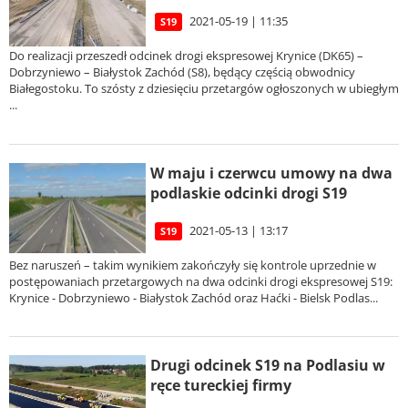
2021-05-19 | 11:35
S19
Do realizacji przeszedł odcinek drogi ekspresowej Krynice (DK65) –
Dobrzyniewo – Białystok Zachód (S8), będący częścią obwodnicy
Białegostoku. To szósty z dziesięciu przetargów ogłoszonych w ubiegłym
...
W maju i czerwcu umowy na dwa
podlaskie odcinki drogi S19
2021-05-13 | 13:17
S19
Bez naruszeń – takim wynikiem zakończyły się kontrole uprzednie w
postępowaniach przetargowych na dwa odcinki drogi ekspresowej S19:
Krynice - Dobrzyniewo - Białystok Zachód oraz Haćki - Bielsk Podlas...
Drugi odcinek S19 na Podlasiu w
ręce tureckiej firmy