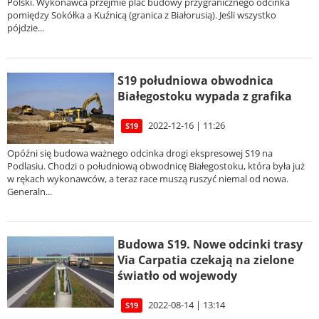
Polski. Wykonawca przejmie plac budowy przygranicznego odcinka
pomiędzy Sokółka a Kuźnicą (granica z Białorusią). Jeśli wszystko
pójdzie...
S19 południowa obwodnica
Białegostoku wypada z grafika
2022-12-16 | 11:26
S19
Opóźni się budowa ważnego odcinka drogi ekspresowej S19 na
Podlasiu. Chodzi o południową obwodnicę Białegostoku, która była już
w rękach wykonawców, a teraz race muszą ruszyć niemal od nowa.
Generaln...
Budowa S19. Nowe odcinki trasy
Via Carpatia czekają na zielone
światło od wojewody
2022-08-14 | 13:14
S19