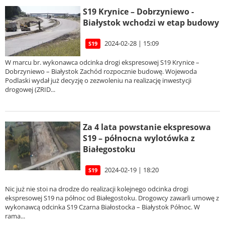
S19 Krynice – Dobrzyniewo -
Białystok wchodzi w etap budowy
2024-02-28 | 15:09
S19
W marcu br. wykonawca odcinka drogi ekspresowej S19 Krynice –
Dobrzyniewo – Białystok Zachód rozpocznie budowę. Wojewoda
Podlaski wydał już decyzję o zezwoleniu na realizację inwestycji
drogowej (ZRID...
Za 4 lata powstanie ekspresowa
S19 – północna wylotówka z
Białegostoku
2024-02-19 | 18:20
S19
Nic już nie stoi na drodze do realizacji kolejnego odcinka drogi
ekspresowej S19 na północ od Białegostoku. Drogowcy zawarli umowę z
wykonawcą odcinka S19 Czarna Białostocka – Białystok Północ. W
rama...