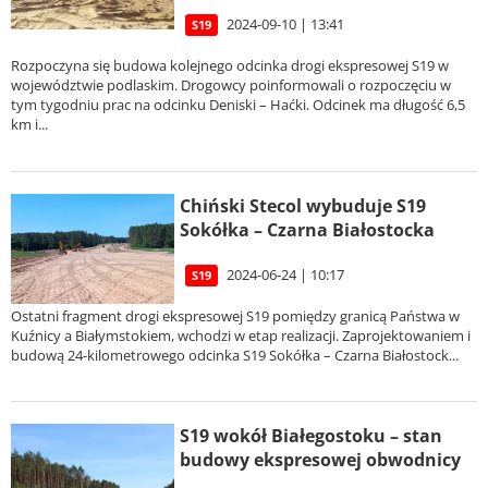
2024-09-10 | 13:41
S19
Rozpoczyna się budowa kolejnego odcinka drogi ekspresowej S19 w
województwie podlaskim. Drogowcy poinformowali o rozpoczęciu w
tym tygodniu prac na odcinku Deniski – Haćki. Odcinek ma długość 6,5
km i...
Chiński Stecol wybuduje S19
Sokółka – Czarna Białostocka
2024-06-24 | 10:17
S19
Ostatni fragment drogi ekspresowej S19 pomiędzy granicą Państwa w
Kuźnicy a Białymstokiem, wchodzi w etap realizacji. Zaprojektowaniem i
budową 24-kilometrowego odcinka S19 Sokółka – Czarna Białostock...
S19 wokół Białegostoku – stan
budowy ekspresowej obwodnicy