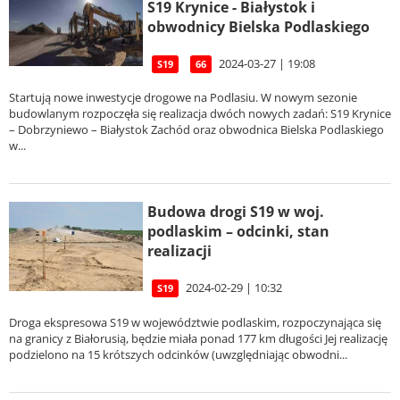
S19 Krynice - Białystok i
obwodnicy Bielska Podlaskiego
2024-03-27 | 19:08
S19
66
Startują nowe inwestycje drogowe na Podlasiu. W nowym sezonie
budowlanym rozpoczęła się realizacja dwóch nowych zadań: S19 Krynice
– Dobrzyniewo – Białystok Zachód oraz obwodnica Bielska Podlaskiego
w...
Budowa drogi S19 w woj.
podlaskim – odcinki, stan
realizacji
2024-02-29 | 10:32
S19
Droga ekspresowa S19 w województwie podlaskim, rozpoczynająca się
na granicy z Białorusią, będzie miała ponad 177 km długości Jej realizację
podzielono na 15 krótszych odcinków (uwzględniając obwodni...