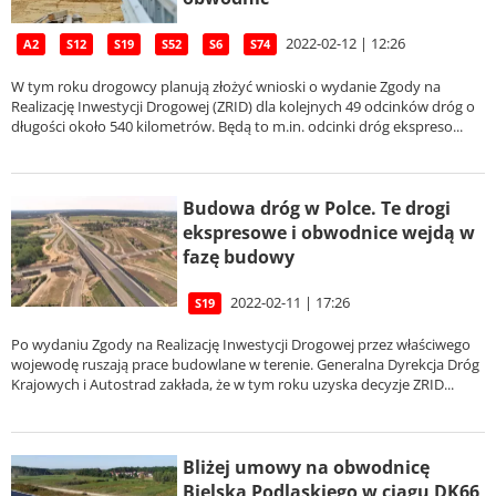
2022-02-12 | 12:26
A2
S12
S19
S52
S6
S74
W tym roku drogowcy planują złożyć wnioski o wydanie Zgody na
Realizację Inwestycji Drogowej (ZRID) dla kolejnych 49 odcinków dróg o
długości około 540 kilometrów. Będą to m.in. odcinki dróg ekspreso...
Budowa dróg w Polce. Te drogi
ekspresowe i obwodnice wejdą w
fazę budowy
2022-02-11 | 17:26
S19
Po wydaniu Zgody na Realizację Inwestycji Drogowej przez właściwego
wojewodę ruszają prace budowlane w terenie. Generalna Dyrekcja Dróg
Krajowych i Autostrad zakłada, że w tym roku uzyska decyzje ZRID...
Bliżej umowy na obwodnicę
Bielska Podlaskiego w ciągu DK66