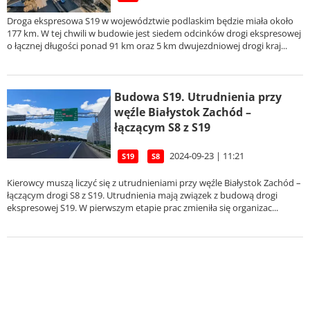
Droga ekspresowa S19 w województwie podlaskim będzie miała około
177 km. W tej chwili w budowie jest siedem odcinków drogi ekspresowej
o łącznej długości ponad 91 km oraz 5 km dwujezdniowej drogi kraj...
Budowa S19. Utrudnienia przy
węźle Białystok Zachód –
łączącym S8 z S19
2024-09-23 | 11:21
S19
S8
Kierowcy muszą liczyć się z utrudnieniami przy węźle Białystok Zachód –
łączącym drogi S8 z S19. Utrudnienia mają związek z budową drogi
ekspresowej S19. W pierwszym etapie prac zmieniła się organizac...