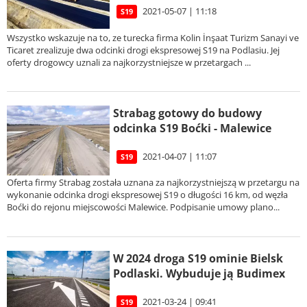
2021-05-07 | 11:18
S19
Wszystko wskazuje na to, ze turecka firma Kolin İnşaat Turizm Sanayi ve
Ticaret zrealizuje dwa odcinki drogi ekspresowej S19 na Podlasiu. Jej
oferty drogowcy uznali za najkorzystniejsze w przetargach ...
Strabag gotowy do budowy
odcinka S19 Boćki - Malewice
2021-04-07 | 11:07
S19
Oferta firmy Strabag została uznana za najkorzystniejszą w przetargu na
wykonanie odcinka drogi ekspresowej S19 o długości 16 km, od węzła
Boćki do rejonu miejscowości Malewice. Podpisanie umowy plano...
W 2024 droga S19 ominie Bielsk
Podlaski. Wybuduje ją Budimex
2021-03-24 | 09:41
S19