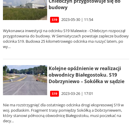
Chlebczyn przygotowuje się do
budowy
2023-05-30 | 11:54
S19
Wykonawca inwestycji na odcinku S19 Malewice - Chlebczyn rozpoczął
przygotowania do budowy. W Siemiatyczach powstaje zaplecze budowy
odcinka S19. Budowa 25 kilometrowego odcinka ma ruszyć latem, po
wy...
Kolejne opóźnienie w realizacji
obwodnicy Białegostoku. S19
Dobrzyniewo – Sokółka w sądzie
2023-03-26 | 17:01
S19
Nie ma rozstrzygnięć dla ostatniego odcinka drogi ekspresowej S19 w
woj. podlaskim. Fragment trasy pomiędzy Sokółką a Dobrzyniewem,
który stanowi północną obwodnicę Białegostoku, musi poczekać na
decy...