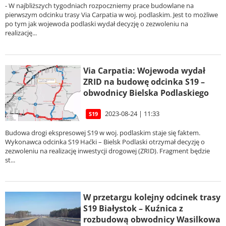
- W najbliższych tygodniach rozpoczniemy prace budowlane na
pierwszym odcinku trasy Via Carpatia w woj. podlaskim. Jest to możliwe
po tym jak wojewoda podlaski wydał decyzję o zezwoleniu na
realizację...
Via Carpatia: Wojewoda wydał
ZRID na budowę odcinka S19 –
obwodnicy Bielska Podlaskiego
2023-08-24 | 11:33
S19
Budowa drogi ekspresowej S19 w woj. podlaskim staje się faktem.
Wykonawca odcinka S19 Haćki – Bielsk Podlaski otrzymał decyzję o
zezwoleniu na realizację inwestycji drogowej (ZRID). Fragment będzie
st...
W przetargu kolejny odcinek trasy
S19 Białystok – Kuźnica z
rozbudową obwodnicy Wasilkowa