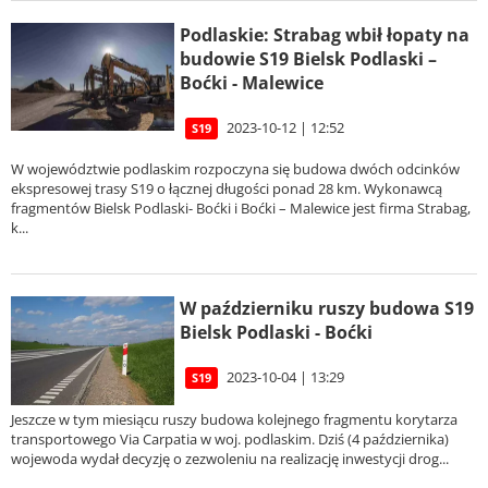
Podlaskie: Strabag wbił łopaty na
budowie S19 Bielsk Podlaski –
Boćki - Malewice
2023-10-12 | 12:52
S19
W województwie podlaskim rozpoczyna się budowa dwóch odcinków
ekspresowej trasy S19 o łącznej długości ponad 28 km. Wykonawcą
fragmentów Bielsk Podlaski- Boćki i Boćki – Malewice jest firma Strabag,
k...
W październiku ruszy budowa S19
Bielsk Podlaski - Boćki
2023-10-04 | 13:29
S19
Jeszcze w tym miesiącu ruszy budowa kolejnego fragmentu korytarza
transportowego Via Carpatia w woj. podlaskim. Dziś (4 października)
wojewoda wydał decyzję o zezwoleniu na realizację inwestycji drog...