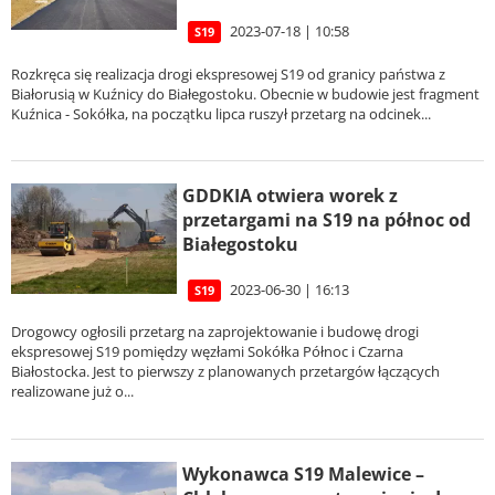
2023-07-18 | 10:58
S19
Rozkręca się realizacja drogi ekspresowej S19 od granicy państwa z
Białorusią w Kuźnicy do Białegostoku. Obecnie w budowie jest fragment
Kuźnica - Sokółka, na początku lipca ruszył przetarg na odcinek...
GDDKIA otwiera worek z
przetargami na S19 na północ od
Białegostoku
2023-06-30 | 16:13
S19
Drogowcy ogłosili przetarg na zaprojektowanie i budowę drogi
ekspresowej S19 pomiędzy węzłami Sokółka Północ i Czarna
Białostocka. Jest to pierwszy z planowanych przetargów łączących
realizowane już o...
Wykonawca S19 Malewice –