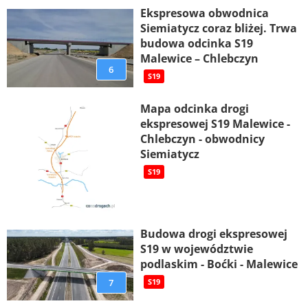
Ekspresowa obwodnica
Siemiatycz coraz bliżej. Trwa
budowa odcinka S19
Malewice – Chlebczyn
6
S19
Mapa odcinka drogi
ekspresowej S19 Malewice -
Chlebczyn - obwodnicy
Siemiatycz
S19
Budowa drogi ekspresowej
S19 w województwie
podlaskim - Boćki - Malewice
7
S19