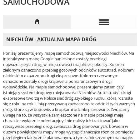
SAMOCHODOWA
NIECHLÓW - AKTUALNA MAPA DRÓG
Poniżej prezentujemy mapę samochodową miejscowości Niechlów. Na
interaktywną mapę Google naniesione zostały przebiegi
najważniejszych dróg w miejscowości i najbliższej okolicy. Kolorem
zielonym oznaczono przebieg gotowych odcinków autostrad. Kolorem
niebieskim oznaczono drogi ekspresowe. Kolorem czerwonym
oznaczone zostały drogi krajowe, a pomarańczowym drogi
wojewódzkie. Na mapie samochodowej prezentujemy zatem cały
istniejący system drogowy miejscowości Niechlów. Autostrady i drogi
ekspresowe tworzą w Polsce sieć dróg szybkiego ruchu, która rozrasta
się z roku na rok. Linią przerywaną zaznaczono te odcinki tych ważnych
dróg, które są w budowie, a kropkami odcinki planowane. Zwracamy
uwagę na to, że wszystkie zamieszczone na mapie przebiegi mają
charakter wyłącznie orientacyjny i nie należy ich traktować jako
rzeczywiste przebiegi dróg, zwłaszcza dróg planowanych, bowiem w
dużym powiększeniu mapy mogą wystąpić znaczące różnice pomiędzy
przebiegiem faktycznie planowanym, a tym zamieszczonym na mapie.