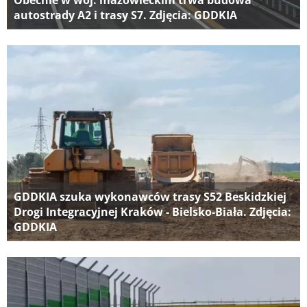
Obecnie w woj. mazowieckim trwa budowa
autostrady A2 i trasy S7. Zdjęcia: GDDKIA
GDDKIA szuka wykonawców trasy S52 Beskidzkiej
Drogi Integracyjnej Kraków - Bielsko-Biała. Zdjęcia:
GDDKIA