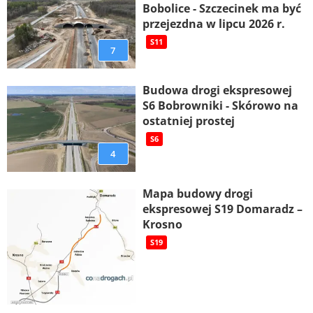
Bobolice - Szczecinek ma być
przejezdna w lipcu 2026 r.
S11
7
Budowa drogi ekspresowej
S6 Bobrowniki - Skórowo na
ostatniej prostej
S6
4
Mapa budowy drogi
ekspresowej S19 Domaradz –
Krosno
S19