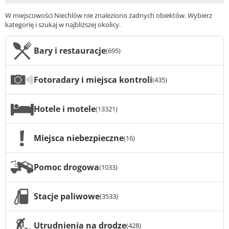
W miejscowości Niechlów nie znaleziono żadnych obiektów. Wybierz
kategorię i szukaj w najbliższej okolicy.
Bary i restauracje
(695)
Fotoradary i miejsca kontroli
(435)
Hotele i motele
(13321)
Miejsca niebezpieczne
(16)
Pomoc drogowa
(1033)
Stacje paliwowe
(3533)
Utrudnienia na drodze
(428)