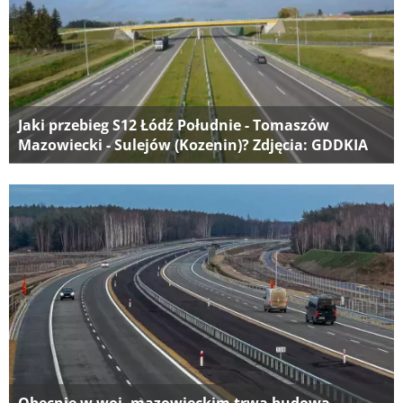
Jaki przebieg S12 Łódź Południe - Tomaszów
Mazowiecki - Sulejów (Kozenin)? Zdjęcia: GDDKIA