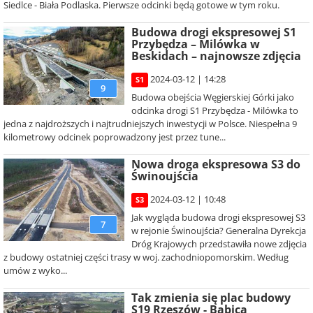
Siedlce - Biała Podlaska. Pierwsze odcinki będą gotowe w tym roku.
Budowa drogi ekspresowej S1
Przybędza – Milówka w
Beskidach – najnowsze zdjęcia
2024-03-12 | 14:28
S1
9
Budowa obejścia Węgierskiej Górki jako
odcinka drogi S1 Przybędza - Milówka to
jedna z najdroższych i najtrudniejszych inwestycji w Polsce. Niespełna 9
kilometrowy odcinek poprowadzony jest przez tune...
Nowa droga ekspresowa S3 do
Świnoujścia
2024-03-12 | 10:48
S3
Jak wygląda budowa drogi ekspresowej S3
7
w rejonie Świnoujścia? Generalna Dyrekcja
Dróg Krajowych przedstawiła nowe zdjęcia
z budowy ostatniej części trasy w woj. zachodniopomorskim. Według
umów z wyko...
Tak zmienia się plac budowy
S19 Rzeszów - Babica