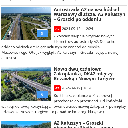
Autostrada A2 na wschód od
Warszawy dłuższa. A2 Kałuszyn
– Groszki po oddaniu
2024-09-12 | 12:24
A2
9
Z końcem sierpnia przybyło nowych
kilometrów autostrady A2. Do ruchu
oddano odcinek omijający Kałuszyn na wschód od Mińska
Mazowieckiego. Oto jak wygląda A2 Kałuszyn - Groszki - zdjęcia nowej
autostra...
Nowa dwujezdniowa
Zakopianka, DK47 między
Rdzawką i Nowym Targiem
2024-09-05 | 10:20
47
6
Korki na zakopiance w Klikuszowej
przechodzą do przeszłości. Od końcówki
wakacji kierowcy korzystają z nowej, dwujezdniowej Zakopianki pomiędzy
Rdzawką a Nowym Targiem. To ponad 16 km drogi klasy GP (...
A2 Kałuszyn – Groszki i
obwodnica Siedlec – nowe