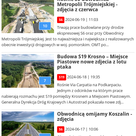
Metropolii Trójmiejskiej -
zdjęcia z czerwca
2024-06-19 | 11:03
S6
10
Trwają prace budowlane przy drodze
ekspresowej S6 oraz przy Obwodnicy
Metropolii Trójmiejskiej. Jest to najważniejsza i największa z realizowanych
obecnie inwestycji drogowych w woj. pomorskim. OMT po...
Budowa S19 Krosno – Miejsce
Piastowe nowe zdjecia z lotu
ptaka
2024-06-18 | 19:35
S19
7
Rośnie Via Carpatia na Podkarpaciu.
Jednym z odcinków na którym prace
nabierają rozmachu jest S19 pomiędzy Krosnem a Miejscem Piastowym.
Generalna Dyrekcja Dróg Krajowych i Autostrad pokazała nowe zdj...
Obwodnicą omijamy Koszalin -
zdjęcia
2024-06-17 | 10:06
S6