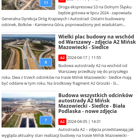
11
Droga ekspresowa S3 na Dolnym Śląsku
będzie gotowa w lipcu 2024 - zapowiada
Generalna Dyrekcja Dróg Krajowych i Autostrad. Ostatni budowany
odcinek, Bolków - Kamienna Góra, poprowadzony jest wiaduktam...
Wielki plac budowy na wschód
od Warszawy - zdjęcia A2 Mińsk
Mazowiecki - Siedlce
2024-04-17 | 11:55
A2
8
Budowa autostrady A2 na wschód od
Warszawy przedłuży się do przyszłego
roku. Dwa z trzech odcinków na trasie Mińsk Mazowiecki - Siedlce mają
być oddane w tym roku. Na środkowy fragment A2 Groszki - Si...
Budowa wszystkich odcinków
autostrady A2 Mińsk
Mazowiecki - Siedlce - Biała
Podlaska - nowe zdjęcia
7
2024-04-05 | 14:31
A2
Autostrada A2 – zdjęcia przedstawiają jak
wygląda aktualny stan realizacji budowy na trasie Mińsk Mazowiecki -