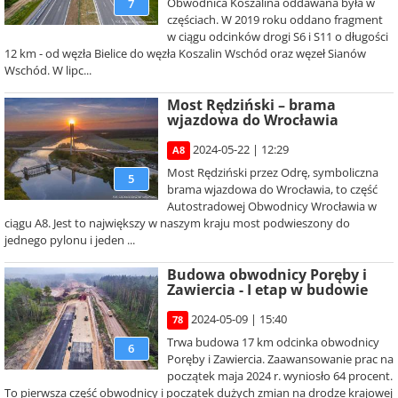
Obwodnica Koszalina oddawana była w
7
częściach. W 2019 roku oddano fragment
w ciągu odcinków drogi S6 i S11 o długości
12 km - od węzła Bielice do węzła Koszalin Wschód oraz węzeł Sianów
Wschód. W lipc...
Most Rędziński – brama
wjazdowa do Wrocławia
2024-05-22 | 12:29
A8
Most Rędziński przez Odrę, symboliczna
5
brama wjazdowa do Wrocławia, to część
Autostradowej Obwodnicy Wrocławia w
ciągu A8. Jest to największy w naszym kraju most podwieszony do
jednego pylonu i jeden ...
Budowa obwodnicy Poręby i
Zawiercia - I etap w budowie
2024-05-09 | 15:40
78
Trwa budowa 17 km odcinka obwodnicy
6
Poręby i Zawiercia. Zaawansowanie prac na
początek maja 2024 r. wyniosło 64 procent.
To pierwsza część obwodnicy i początek dużych zmian na drodze krajowej