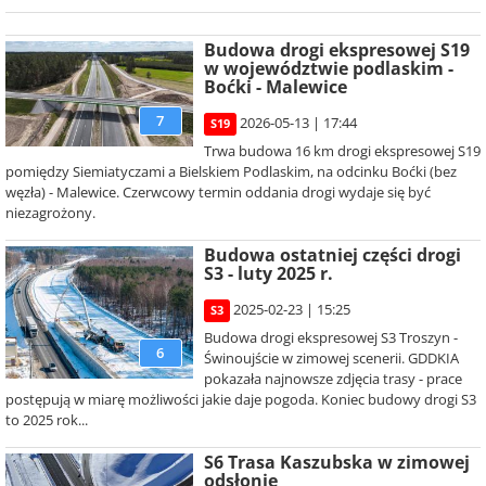
Budowa drogi ekspresowej S19
w województwie podlaskim -
Boćki - Malewice
7
2026-05-13 | 17:44
S19
Trwa budowa 16 km drogi ekspresowej S19
pomiędzy Siemiatyczami a Bielskiem Podlaskim, na odcinku Boćki (bez
węzła) - Malewice. Czerwcowy termin oddania drogi wydaje się być
niezagrożony.
Budowa ostatniej części drogi
S3 - luty 2025 r.
2025-02-23 | 15:25
S3
Budowa drogi ekspresowej S3 Troszyn -
6
Świnoujście w zimowej scenerii. GDDKIA
pokazała najnowsze zdjęcia trasy - prace
postępują w miarę możliwości jakie daje pogoda. Koniec budowy drogi S3
to 2025 rok...
S6 Trasa Kaszubska w zimowej
odsłonie