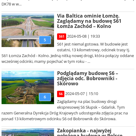
DK78 w w...
Via Baltica ominie Łomżę.
Zaglądamy na budowę S61
Łomża Zachód – Kolno
2024-05-08 | 19:33
S61
5
S61 jest niemal gotowa. W budowie jest
ostatni, 13 kilometrowy, odcinek trasy tj.
S61 Łomża Zachód - Kolno. Jedną nitką nowej drogi, która połączy oddane
wcześniej odcinki, mamy pojechać w tym roku - ...
Podglądamy budowę S6 –
zdjęcia odc. Bobrowniki -
Skórowo
2024-05-07 | 15:10
S6
6
Zaglądamy na plac budowy drogi
ekspresowej S6 Słupsk – Gdańsk. Tym
razem Generalna Dyrekcja Dróg Krajowych udostępniła zdjęcia prac na
ponad 13 kilometrowym odcinku S6 od Bobrownik do Skórowa.
Zakopianka - najwyżej
położona budowa w Polsce.