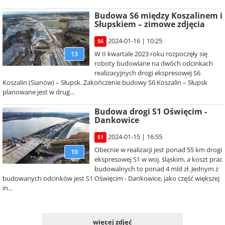
Budowa S6 między Koszalinem i
Słupskiem – zimowe zdjęcia
2024-01-16 | 10:25
S6
W II kwartale 2023 roku rozpoczęły się
13
roboty budowlane na dwóch odcinkach
realizacyjnych drogi ekspresowej S6
Koszalin (Sianów) – Słupsk. Zakończenie budowy S6 Koszalin – Słupsk
planowane jest w drug...
Budowa drogi S1 Oświęcim -
Dankowice
2024-01-15 | 16:55
S1
Obecnie w realizacji jest ponad 55 km drogi
10
ekspresowej S1 w woj. śląskim, a koszt prac
budowalnych to ponad 4 mld zł. Jednym z
budowanych odcinków jest S1 Oświęcim - Dankowice, jako część większej
in...
więcej zdjęć