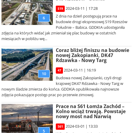
2024-03-11 | 17:28
S19
Z dnia na dzień postępują prace na
6
budowie drogi ekspresowej S19 Rzeszów
Południe – Babica. GDDKIA udostępniła
zdjęcia na których widać jak zmieniał się plac budowy w ostatnich
miesiącach w pobliżu wę...
Coraz bliżej finiszu na budowie
nowej Zakopianki, DK47
Rdzawka - Nowy Targ
2024-03-11 | 16:19
47
10
Budowa nowej Zakopianki, czyli drogi
krajowej DK47 Rdzawka - Nowy Targ w
nowym śladzie zmierza do końca. GDDKiA opublikowała najnowsze
zdjęcia pokazujące postęp prac po przerwie zimowej.
Prace na S61 Łomża Zachód –
Kolno wciąż trwają. Powstaje
nowy most nad Narwią
2024-03-01 | 13:33
S61
5