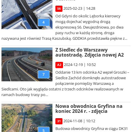
2025-02-23 | 14:28
S6
Od Gdyni do okolic Lęborka kierowcy
mogą dojechać wygodną drogą
4
ekspresową S6. Dwujezdniowa, po dwa
pasy ruchu w każdą stronę, droga
nazywana jest również Trasą Kaszubską. GDDKIA przedstawiła piękne z...
Z Siedlec do Warszawy
autostradą. Zdjęcia nowej A2
2024-12-19 | 10:52
A2
Oddanie 13 km odcinka A2 węzeł Groszki –
7
Siedlce Zachód domknęło autostradowe
połączenie pomiędzy Warszawą a
Siedlcami. Oto jak wygląda ostatni z trzech odcinków realizowanych w
ramach budowy trasy po...
Nowa obwodnica Gryfina na
koniec 2024 r. - zdjęcia
2024-11-08 | 10:12
31
Budowa obwodnicy Gryfina w ciągu DK31
5