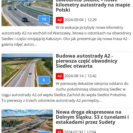
kilometry autostrady na mapie
Polski
10
2024-09-04 | 12:29
A2
W te wakacje przybyły nowe kilometry
autostrady A2 na wschód od Warszawy, Mowa o odcinkach na obwodnicy
Siedlec i części omijającej Kałuszyn. Oto jak prezentuje się nowa trasa A2 -
galeria zdjęć autos...
Budowa autostrady A2 -
pierwsza część obwodnicy
Siedlec otwarta
2024-08-14 | 12:42
A2
6
W pierwszej dekadzie sierpnia oddano do
ruchu południową obwodnicę Siedlec w
ciągu autostrady A2 od węzła Siedlce Zachód do węzła Siedlce Południe.
To pierwszy z trzech odcinków autostrady A2 pomiędzy...
Nowa droga ekspresowa na
Dolnym Śląsku. S3 z tunelami i
estakadami przez Sudety
2024-07-30 | 12:04
S3