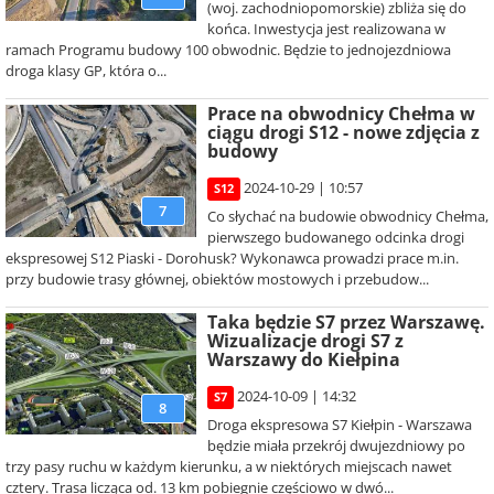
(woj. zachodniopomorskie) zbliża się do
końca. Inwestycja jest realizowana w
ramach Programu budowy 100 obwodnic. Będzie to jednojezdniowa
droga klasy GP, która o...
Prace na obwodnicy Chełma w
ciągu drogi S12 - nowe zdjęcia z
budowy
2024-10-29 | 10:57
S12
7
Co słychać na budowie obwodnicy Chełma,
pierwszego budowanego odcinka drogi
ekspresowej S12 Piaski - Dorohusk? Wykonawca prowadzi prace m.in.
przy budowie trasy głównej, obiektów mostowych i przebudow...
Taka będzie S7 przez Warszawę.
Wizualizacje drogi S7 z
Warszawy do Kiełpina
2024-10-09 | 14:32
S7
8
Droga ekspresowa S7 Kiełpin - Warszawa
będzie miała przekrój dwujezdniowy po
trzy pasy ruchu w każdym kierunku, a w niektórych miejscach nawet
cztery. Trasa licząca od. 13 km pobiegnie częściowo w dwó...