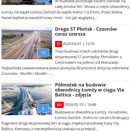
W budowie pozostaje ostatni odcinek na
całej drodze S61. Mowa o części obwodnicy
Łomży od węzła Łomża Zachód do węzła Kolno (12,9 km). Przez dolinę
Narwi będzie prowadził nowy most - oto jak wygląda j...
Droga S7 Płońsk - Czosnów
coraz szersza
2024-03-01 | 12:10
S7
Trwa budowa trzech odcinków drogi
12
ekspresowej S7 pomiędzy Płońskiem a
Czosnowem na północ od Warszawy.
Najbardziej zaawansowane prace (powyżej 40 procent) dotyczą odcinków
Czosnów - Modlin i Modlin - ...
Półmetek na budowie
obwodnicy Łomży w ciągu Via
Baltica - zdjęcia
2024-02-10 | 14:46
S61
5
Budowana obwodnica Łomży, na odcinku
Łomża Zachód - Kolno to ostatni brakujący
fragment drogi ekspresowej S61 w ciągu międzynarodowej trasy Via
Baltica. Kierowcy z niecierpliwością czekają na przejezd...