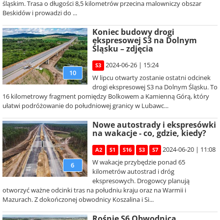
śląskim. Trasa o długości 8,5 kilometrów przecina malowniczy obszar
Beskidów i prowadzi do ...
Koniec budowy drogi
ekspresowej S3 na Dolnym
Śląsku – zdjęcia
2024-06-26 | 15:24
S3
10
W lipcu otwarty zostanie ostatni odcinek
drogi ekspresowej S3 na Dolnym Śląsku. To
16 kilometrowy fragment pomiędzy Bolkowem a Kamienną Górą, który
ułatwi podróżowanie do południowej granicy w Lubawc...
Nowe autostrady i ekspresówki
na wakacje - co, gdzie, kiedy?
2024-06-20 | 11:08
A2
S1
S16
S3
S7
W wakacje przybędzie ponad 65
6
kilometrów autostrad i dróg
ekspresowych. Drogowcy planują
otworzyć ważne odcinki tras na południu kraju oraz na Warmii i
Mazurach. Z dokończonej obwodnicy Koszalina i Si...
Rośnie S6 Obwodnica