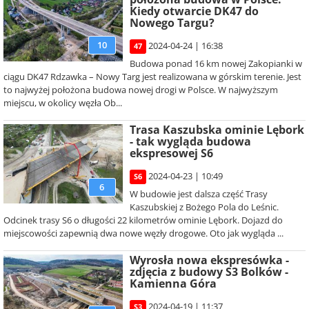
Kiedy otwarcie DK47 do
Nowego Targu?
10
2024-04-24 | 16:38
47
Budowa ponad 16 km nowej Zakopianki w
ciągu DK47 Rdzawka – Nowy Targ jest realizowana w górskim terenie. Jest
to najwyżej położona budowa nowej drogi w Polsce. W najwyższym
miejscu, w okolicy węzła Ob...
Trasa Kaszubska ominie Lębork
- tak wygląda budowa
ekspresowej S6
2024-04-23 | 10:49
S6
6
W budowie jest dalsza część Trasy
Kaszubskiej z Bożego Pola do Leśnic.
Odcinek trasy S6 o długości 22 kilometrów ominie Lębork. Dojazd do
miejscowości zapewnią dwa nowe węzły drogowe. Oto jak wygląda ...
Wyrosła nowa ekspresówka -
zdjęcia z budowy S3 Bolków -
Kamienna Góra
2024-04-19 | 11:37
S3