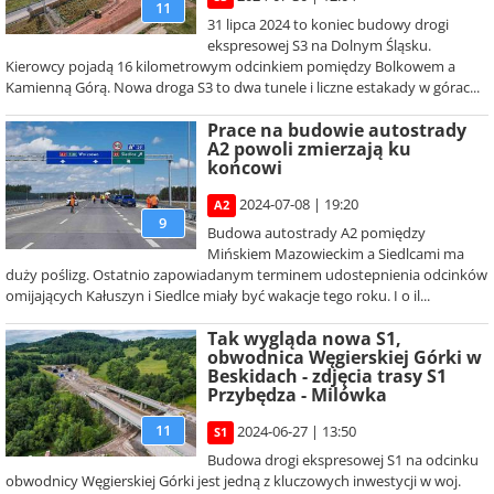
11
31 lipca 2024 to koniec budowy drogi
ekspresowej S3 na Dolnym Śląsku.
Kierowcy pojadą 16 kilometrowym odcinkiem pomiędzy Bolkowem a
Kamienną Górą. Nowa droga S3 to dwa tunele i liczne estakady w górac...
Prace na budowie autostrady
A2 powoli zmierzają ku
końcowi
2024-07-08 | 19:20
A2
9
Budowa autostrady A2 pomiędzy
Mińskiem Mazowieckim a Siedlcami ma
duży poślizg. Ostatnio zapowiadanym terminem udostepnienia odcinków
omijających Kałuszyn i Siedlce miały być wakacje tego roku. I o il...
Tak wygląda nowa S1,
obwodnica Węgierskiej Górki w
Beskidach - zdjęcia trasy S1
Przybędza - Milówka
11
2024-06-27 | 13:50
S1
Budowa drogi ekspresowej S1 na odcinku
obwodnicy Węgierskiej Górki jest jedną z kluczowych inwestycji w woj.