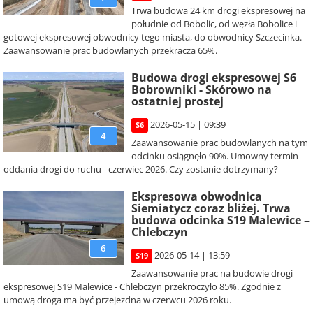
Trwa budowa 24 km drogi ekspresowej na
południe od Bobolic, od węzła Bobolice i
gotowej ekspresowej obwodnicy tego miasta, do obwodnicy Szczecinka.
Zaawansowanie prac budowlanych przekracza 65%.
Budowa drogi ekspresowej S6
Bobrowniki - Skórowo na
ostatniej prostej
2026-05-15 | 09:39
S6
4
Zaawansowanie prac budowlanych na tym
odcinku osiągnęło 90%. Umowny termin
oddania drogi do ruchu - czerwiec 2026. Czy zostanie dotrzymany?
Ekspresowa obwodnica
Siemiatycz coraz bliżej. Trwa
budowa odcinka S19 Malewice –
Chlebczyn
6
2026-05-14 | 13:59
S19
Zaawansowanie prac na budowie drogi
ekspresowej S19 Malewice - Chlebczyn przekroczyło 85%. Zgodnie z
umową droga ma być przejezdna w czerwcu 2026 roku.