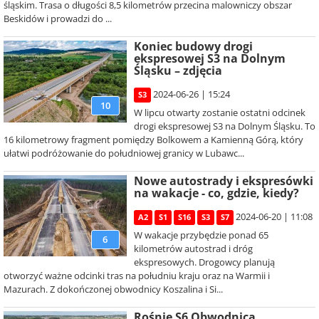
śląskim. Trasa o długości 8,5 kilometrów przecina malowniczy obszar
Beskidów i prowadzi do ...
Koniec budowy drogi
ekspresowej S3 na Dolnym
Śląsku – zdjęcia
2024-06-26 | 15:24
S3
10
W lipcu otwarty zostanie ostatni odcinek
drogi ekspresowej S3 na Dolnym Śląsku. To
16 kilometrowy fragment pomiędzy Bolkowem a Kamienną Górą, który
ułatwi podróżowanie do południowej granicy w Lubawc...
Nowe autostrady i ekspresówki
na wakacje - co, gdzie, kiedy?
2024-06-20 | 11:08
A2
S1
S16
S3
S7
W wakacje przybędzie ponad 65
6
kilometrów autostrad i dróg
ekspresowych. Drogowcy planują
otworzyć ważne odcinki tras na południu kraju oraz na Warmii i
Mazurach. Z dokończonej obwodnicy Koszalina i Si...
Rośnie S6 Obwodnica