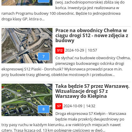
(woj. zachodniopomorskie) zbliża się do
końca. Inwestycja jest realizowana w
ramach Programu budowy 100 obwodnic. Będzie to jednojezdniowa
droga klasy GP, która o...
Prace na obwodnicy Chełma w
ciągu drogi S12 - nowe zdjęcia z
budowy
2024-10-29 | 10:57
S12
7
Co słychać na budowie obwodnicy Chełma,
pierwszego budowanego odcinka drogi
ekspresowej S12 Piaski - Dorohusk? Wykonawca prowadzi prace m.in.
przy budowie trasy głównej, obiektów mostowych i przebudow...
Taka będzie S7 przez Warszawę.
Wizualizacje drogi S7 z
Warszawy do Kiełpina
2024-10-09 | 14:32
S7
8
Droga ekspresowa S7 Kiełpin - Warszawa
będzie miała przekrój dwujezdniowy po
trzy pasy ruchu w każdym kierunku, a w niektórych miejscach nawet
cztery. Trasa licząca od. 13 km pobiegnie częściowo w dwó...