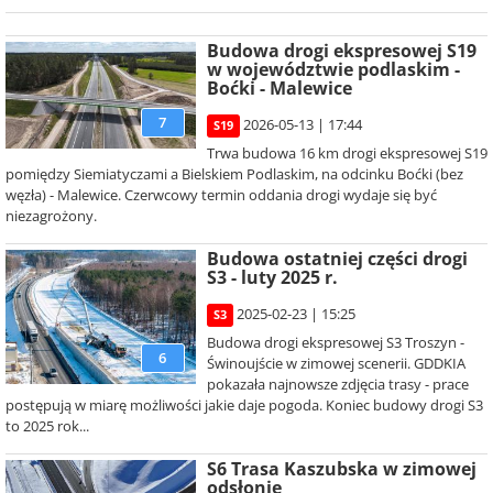
Budowa drogi ekspresowej S19
w województwie podlaskim -
Boćki - Malewice
7
2026-05-13 | 17:44
S19
Trwa budowa 16 km drogi ekspresowej S19
pomiędzy Siemiatyczami a Bielskiem Podlaskim, na odcinku Boćki (bez
węzła) - Malewice. Czerwcowy termin oddania drogi wydaje się być
niezagrożony.
Budowa ostatniej części drogi
S3 - luty 2025 r.
2025-02-23 | 15:25
S3
Budowa drogi ekspresowej S3 Troszyn -
6
Świnoujście w zimowej scenerii. GDDKIA
pokazała najnowsze zdjęcia trasy - prace
postępują w miarę możliwości jakie daje pogoda. Koniec budowy drogi S3
to 2025 rok...
S6 Trasa Kaszubska w zimowej
odsłonie