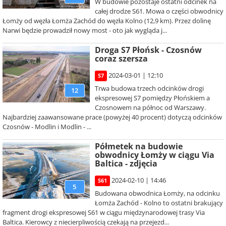
W budowie pozostaje ostatni odcinek na
całej drodze S61. Mowa o części obwodnicy
Łomży od węzła Łomża Zachód do węzła Kolno (12,9 km). Przez dolinę
Narwi będzie prowadził nowy most - oto jak wygląda j...
Droga S7 Płońsk - Czosnów
coraz szersza
2024-03-01 | 12:10
S7
Trwa budowa trzech odcinków drogi
12
ekspresowej S7 pomiędzy Płońskiem a
Czosnowem na północ od Warszawy.
Najbardziej zaawansowane prace (powyżej 40 procent) dotyczą odcinków
Czosnów - Modlin i Modlin - ...
Półmetek na budowie
obwodnicy Łomży w ciągu Via
Baltica - zdjęcia
2024-02-10 | 14:46
S61
5
Budowana obwodnica Łomży, na odcinku
Łomża Zachód - Kolno to ostatni brakujący
fragment drogi ekspresowej S61 w ciągu międzynarodowej trasy Via
Baltica. Kierowcy z niecierpliwością czekają na przejezd...