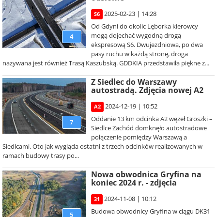
2025-02-23 | 14:28
S6
Od Gdyni do okolic Lęborka kierowcy
mogą dojechać wygodną drogą
4
ekspresową S6. Dwujezdniowa, po dwa
pasy ruchu w każdą stronę, droga
nazywana jest również Trasą Kaszubską. GDDKIA przedstawiła piękne z...
Z Siedlec do Warszawy
autostradą. Zdjęcia nowej A2
2024-12-19 | 10:52
A2
Oddanie 13 km odcinka A2 węzeł Groszki –
7
Siedlce Zachód domknęło autostradowe
połączenie pomiędzy Warszawą a
Siedlcami. Oto jak wygląda ostatni z trzech odcinków realizowanych w
ramach budowy trasy po...
Nowa obwodnica Gryfina na
koniec 2024 r. - zdjęcia
2024-11-08 | 10:12
31
Budowa obwodnicy Gryfina w ciągu DK31
5