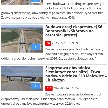
Trwa budowa 24 km drogi ekspresowej na
południe od Bobolic, od węzła Bobolice i
gotowej ekspresowej obwodnicy tego miasta, do obwodnicy Szczecinka.
Zaawansowanie prac budowlanych przekracza 65%.
Budowa drogi ekspresowej S6
Bobrowniki - Skórowo na
ostatniej prostej
2026-05-15 | 09:39
S6
4
Zaawansowanie prac budowlanych na tym
odcinku osiągnęło 90%. Umowny termin
oddania drogi do ruchu - czerwiec 2026. Czy zostanie dotrzymany?
Ekspresowa obwodnica
Siemiatycz coraz bliżej. Trwa
budowa odcinka S19 Malewice –
Chlebczyn
6
2026-05-14 | 13:59
S19
Zaawansowanie prac na budowie drogi
ekspresowej S19 Malewice - Chlebczyn przekroczyło 85%. Zgodnie z
umową droga ma być przejezdna w czerwcu 2026 roku.