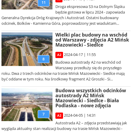
11
Droga ekspresowa S3 na Dolnym Śląsku
będzie gotowa w lipcu 2024 - zapowiada
Generalna Dyrekcja Dróg Krajowych i Autostrad. Ostatni budowany
odcinek, Bolków - Kamienna Góra, poprowadzony jest wiaduktam...
Wielki plac budowy na wschód
od Warszawy - zdjęcia A2 Mińsk
Mazowiecki - Siedlce
2024-04-17 | 11:55
A2
8
Budowa autostrady A2 na wschód od
Warszawy przedłuży się do przyszłego
roku. Dwa z trzech odcinków na trasie Mińsk Mazowiecki - Siedlce mają
być oddane w tym roku. Na środkowy fragment A2 Groszki - Si...
Budowa wszystkich odcinków
autostrady A2 Mińsk
Mazowiecki - Siedlce - Biała
Podlaska - nowe zdjęcia
7
2024-04-05 | 14:31
A2
Autostrada A2 – zdjęcia przedstawiają jak
wygląda aktualny stan realizacji budowy na trasie Mińsk Mazowiecki -