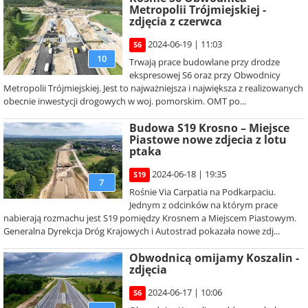
Metropolii Trójmiejskiej -
zdjęcia z czerwca
2024-06-19 | 11:03
S6
10
Trwają prace budowlane przy drodze
ekspresowej S6 oraz przy Obwodnicy
Metropolii Trójmiejskiej. Jest to najważniejsza i największa z realizowanych
obecnie inwestycji drogowych w woj. pomorskim. OMT po...
Budowa S19 Krosno – Miejsce
Piastowe nowe zdjecia z lotu
ptaka
2024-06-18 | 19:35
S19
7
Rośnie Via Carpatia na Podkarpaciu.
Jednym z odcinków na którym prace
nabierają rozmachu jest S19 pomiędzy Krosnem a Miejscem Piastowym.
Generalna Dyrekcja Dróg Krajowych i Autostrad pokazała nowe zdj...
Obwodnicą omijamy Koszalin -
zdjęcia
2024-06-17 | 10:06
S6