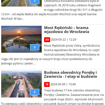
Obwodnica Koszalina oddawana była w
7
częściach. W 2019 roku oddano fragment
w ciągu odcinków drogi S6 i S11 o długości
12 km - od węzła Bielice do węzła Koszalin Wschód oraz węzeł Sianów
Wschód. W lipc...
Most Rędziński – brama
wjazdowa do Wrocławia
2024-05-22 | 12:29
A8
Most Rędziński przez Odrę, symboliczna
5
brama wjazdowa do Wrocławia, to część
Autostradowej Obwodnicy Wrocławia w
ciągu A8. Jest to największy w naszym kraju most podwieszony do
jednego pylonu i jeden ...
Budowa obwodnicy Poręby i
Zawiercia - I etap w budowie
2024-05-09 | 15:40
78
Trwa budowa 17 km odcinka obwodnicy
6
Poręby i Zawiercia. Zaawansowanie prac na
początek maja 2024 r. wyniosło 64 procent.
To pierwsza część obwodnicy i początek dużych zmian na drodze krajowej