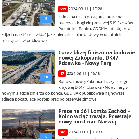
2024-03-11 | 17:28
S19
Z dnia na dzień postępują prace na
6
budowie drogi ekspresowej S19 Rzeszów
Południe – Babica. GDDKIA udostępniła
zdjęcia na których widać jak zmieniał się plac budowy w ostatnich
miesiącach w pobliżu wę...
Coraz bliżej finiszu na budowie
nowej Zakopianki, DK47
Rdzawka - Nowy Targ
2024-03-11 | 16:19
47
10
Budowa nowej Zakopianki, czyli drogi
krajowej DK47 Rdzawka - Nowy Targ w
nowym śladzie zmierza do końca. GDDKiA opublikowała najnowsze
zdjęcia pokazujące postęp prac po przerwie zimowej.
Prace na S61 Łomża Zachód –
Kolno wciąż trwają. Powstaje
nowy most nad Narwią
2024-03-01 | 13:33
S61
5