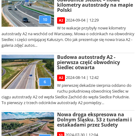
kilometry autostrady na mapie
Polski
10
2024-09-04 | 12:29
A2
W te wakacje przybyły nowe kilometry
autostrady A2 na wschód od Warszawy, Mowa o odcinkach na obwodnicy
Siedlec i części omijającej Kałuszyn. Oto jak prezentuje się nowa trasa A2 -
galeria zdjęć autos...
Budowa autostrady A2 -
pierwsza część obwodnicy
Siedlec otwarta
2024-08-14 | 12:42
A2
6
W pierwszej dekadzie sierpnia oddano do
ruchu południową obwodnicę Siedlec w
ciągu autostrady A2 od węzła Siedlce Zachód do węzła Siedlce Południe.
To pierwszy z trzech odcinków autostrady A2 pomiędzy...
Nowa droga ekspresowa na
Dolnym Śląsku. S3 z tunelami i
estakadami przez Sudety
2024-07-30 | 12:04
S3