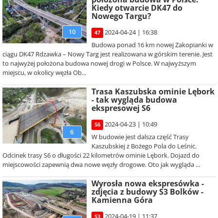
Kiedy otwarcie DK47 do
Nowego Targu?
10
2024-04-24 | 16:38
47
Budowa ponad 16 km nowej Zakopianki w
ciągu DK47 Rdzawka – Nowy Targ jest realizowana w górskim terenie. Jest
to najwyżej położona budowa nowej drogi w Polsce. W najwyższym
miejscu, w okolicy węzła Ob...
Trasa Kaszubska ominie Lębork
- tak wygląda budowa
ekspresowej S6
2024-04-23 | 10:49
S6
6
W budowie jest dalsza część Trasy
Kaszubskiej z Bożego Pola do Leśnic.
Odcinek trasy S6 o długości 22 kilometrów ominie Lębork. Dojazd do
miejscowości zapewnią dwa nowe węzły drogowe. Oto jak wygląda ...
Wyrosła nowa ekspresówka -
zdjęcia z budowy S3 Bolków -
Kamienna Góra
2024-04-19 | 11:37
S3