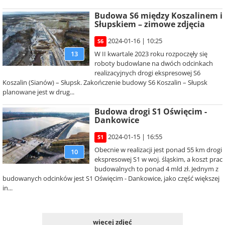
Budowa S6 między Koszalinem i
Słupskiem – zimowe zdjęcia
2024-01-16 | 10:25
S6
W II kwartale 2023 roku rozpoczęły się
13
roboty budowlane na dwóch odcinkach
realizacyjnych drogi ekspresowej S6
Koszalin (Sianów) – Słupsk. Zakończenie budowy S6 Koszalin – Słupsk
planowane jest w drug...
Budowa drogi S1 Oświęcim -
Dankowice
2024-01-15 | 16:55
S1
Obecnie w realizacji jest ponad 55 km drogi
10
ekspresowej S1 w woj. śląskim, a koszt prac
budowalnych to ponad 4 mld zł. Jednym z
budowanych odcinków jest S1 Oświęcim - Dankowice, jako część większej
in...
więcej zdjęć