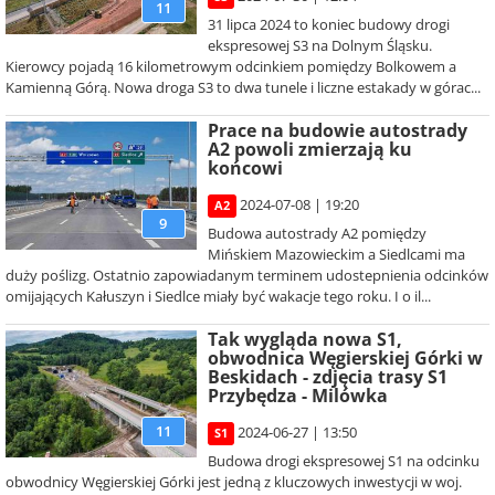
11
31 lipca 2024 to koniec budowy drogi
ekspresowej S3 na Dolnym Śląsku.
Kierowcy pojadą 16 kilometrowym odcinkiem pomiędzy Bolkowem a
Kamienną Górą. Nowa droga S3 to dwa tunele i liczne estakady w górac...
Prace na budowie autostrady
A2 powoli zmierzają ku
końcowi
2024-07-08 | 19:20
A2
9
Budowa autostrady A2 pomiędzy
Mińskiem Mazowieckim a Siedlcami ma
duży poślizg. Ostatnio zapowiadanym terminem udostepnienia odcinków
omijających Kałuszyn i Siedlce miały być wakacje tego roku. I o il...
Tak wygląda nowa S1,
obwodnica Węgierskiej Górki w
Beskidach - zdjęcia trasy S1
Przybędza - Milówka
11
2024-06-27 | 13:50
S1
Budowa drogi ekspresowej S1 na odcinku
obwodnicy Węgierskiej Górki jest jedną z kluczowych inwestycji w woj.