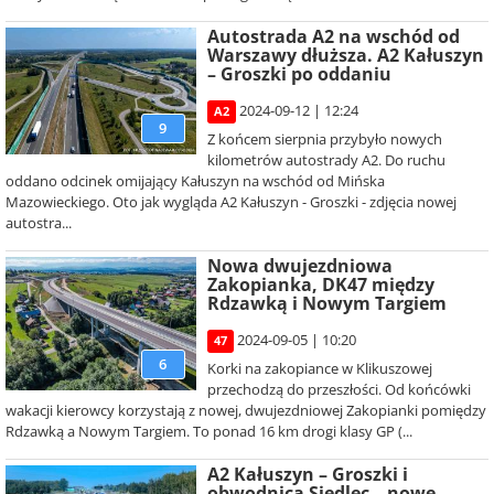
Autostrada A2 na wschód od
Warszawy dłuższa. A2 Kałuszyn
– Groszki po oddaniu
2024-09-12 | 12:24
A2
9
Z końcem sierpnia przybyło nowych
kilometrów autostrady A2. Do ruchu
oddano odcinek omijający Kałuszyn na wschód od Mińska
Mazowieckiego. Oto jak wygląda A2 Kałuszyn - Groszki - zdjęcia nowej
autostra...
Nowa dwujezdniowa
Zakopianka, DK47 między
Rdzawką i Nowym Targiem
2024-09-05 | 10:20
47
6
Korki na zakopiance w Klikuszowej
przechodzą do przeszłości. Od końcówki
wakacji kierowcy korzystają z nowej, dwujezdniowej Zakopianki pomiędzy
Rdzawką a Nowym Targiem. To ponad 16 km drogi klasy GP (...
A2 Kałuszyn – Groszki i
obwodnica Siedlec – nowe