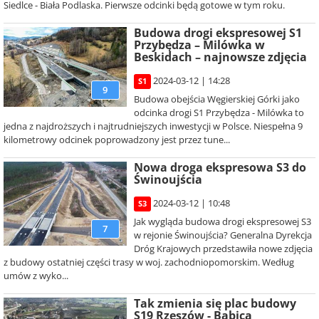
Siedlce - Biała Podlaska. Pierwsze odcinki będą gotowe w tym roku.
Budowa drogi ekspresowej S1
Przybędza – Milówka w
Beskidach – najnowsze zdjęcia
2024-03-12 | 14:28
S1
9
Budowa obejścia Węgierskiej Górki jako
odcinka drogi S1 Przybędza - Milówka to
jedna z najdroższych i najtrudniejszych inwestycji w Polsce. Niespełna 9
kilometrowy odcinek poprowadzony jest przez tune...
Nowa droga ekspresowa S3 do
Świnoujścia
2024-03-12 | 10:48
S3
Jak wygląda budowa drogi ekspresowej S3
7
w rejonie Świnoujścia? Generalna Dyrekcja
Dróg Krajowych przedstawiła nowe zdjęcia
z budowy ostatniej części trasy w woj. zachodniopomorskim. Według
umów z wyko...
Tak zmienia się plac budowy
S19 Rzeszów - Babica