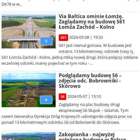
DK78 w w...
Via Baltica ominie Łomżę.
Zaglądamy na budowę S61
Łomża Zachód – Kolno
2024-05-08 | 19:33
S61
5
S61 jest niemal gotowa. W budowie jest
ostatni, 13 kilometrowy, odcinek trasy tj.
S61 Łomża Zachód - Kolno. Jedną nitką nowej drogi, która połączy oddane
wcześniej odcinki, mamy pojechać w tym roku - ...
Podglądamy budowę S6 –
zdjęcia odc. Bobrowniki -
Skórowo
2024-05-07 | 15:10
S6
6
Zaglądamy na plac budowy drogi
ekspresowej S6 Słupsk – Gdańsk. Tym
razem Generalna Dyrekcja Dróg Krajowych udostępniła zdjęcia prac na
ponad 13 kilometrowym odcinku S6 od Bobrownik do Skórowa.
Zakopianka - najwyżej
położona budowa w Polsce.