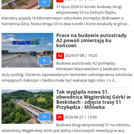
11
31 lipca 2024 to koniec budowy drogi
ekspresowej S3 na Dolnym Śląsku.
Kierowcy pojadą 16 kilometrowym odcinkiem pomiędzy Bolkowem a
Kamienną Górą. Nowa droga S3 to dwa tunele i liczne estakady w górac...
Prace na budowie autostrady
A2 powoli zmierzają ku
końcowi
2024-07-08 | 19:20
A2
9
Budowa autostrady A2 pomiędzy
Mińskiem Mazowieckim a Siedlcami ma
duży poślizg. Ostatnio zapowiadanym terminem udostepnienia odcinków
omijających Kałuszyn i Siedlce miały być wakacje tego roku. I o il...
Tak wygląda nowa S1,
obwodnica Węgierskiej Górki w
Beskidach - zdjęcia trasy S1
Przybędza - Milówka
11
2024-06-27 | 13:50
S1
Budowa drogi ekspresowej S1 na odcinku
obwodnicy Węgierskiej Górki jest jedną z kluczowych inwestycji w woj.