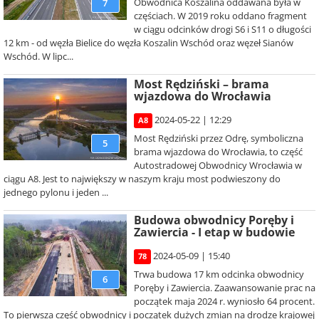
Obwodnica Koszalina oddawana była w
7
częściach. W 2019 roku oddano fragment
w ciągu odcinków drogi S6 i S11 o długości
12 km - od węzła Bielice do węzła Koszalin Wschód oraz węzeł Sianów
Wschód. W lipc...
Most Rędziński – brama
wjazdowa do Wrocławia
2024-05-22 | 12:29
A8
Most Rędziński przez Odrę, symboliczna
5
brama wjazdowa do Wrocławia, to część
Autostradowej Obwodnicy Wrocławia w
ciągu A8. Jest to największy w naszym kraju most podwieszony do
jednego pylonu i jeden ...
Budowa obwodnicy Poręby i
Zawiercia - I etap w budowie
2024-05-09 | 15:40
78
Trwa budowa 17 km odcinka obwodnicy
6
Poręby i Zawiercia. Zaawansowanie prac na
początek maja 2024 r. wyniosło 64 procent.
To pierwsza część obwodnicy i początek dużych zmian na drodze krajowej