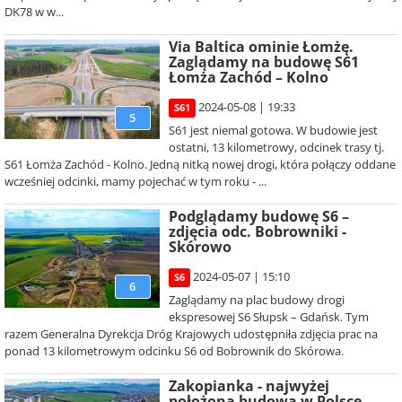
DK78 w w...
Via Baltica ominie Łomżę.
Zaglądamy na budowę S61
Łomża Zachód – Kolno
2024-05-08 | 19:33
S61
5
S61 jest niemal gotowa. W budowie jest
ostatni, 13 kilometrowy, odcinek trasy tj.
S61 Łomża Zachód - Kolno. Jedną nitką nowej drogi, która połączy oddane
wcześniej odcinki, mamy pojechać w tym roku - ...
Podglądamy budowę S6 –
zdjęcia odc. Bobrowniki -
Skórowo
2024-05-07 | 15:10
S6
6
Zaglądamy na plac budowy drogi
ekspresowej S6 Słupsk – Gdańsk. Tym
razem Generalna Dyrekcja Dróg Krajowych udostępniła zdjęcia prac na
ponad 13 kilometrowym odcinku S6 od Bobrownik do Skórowa.
Zakopianka - najwyżej
położona budowa w Polsce.