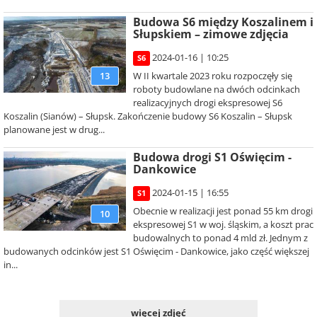
Budowa S6 między Koszalinem i
Słupskiem – zimowe zdjęcia
2024-01-16 | 10:25
S6
W II kwartale 2023 roku rozpoczęły się
13
roboty budowlane na dwóch odcinkach
realizacyjnych drogi ekspresowej S6
Koszalin (Sianów) – Słupsk. Zakończenie budowy S6 Koszalin – Słupsk
planowane jest w drug...
Budowa drogi S1 Oświęcim -
Dankowice
2024-01-15 | 16:55
S1
Obecnie w realizacji jest ponad 55 km drogi
10
ekspresowej S1 w woj. śląskim, a koszt prac
budowalnych to ponad 4 mld zł. Jednym z
budowanych odcinków jest S1 Oświęcim - Dankowice, jako część większej
in...
więcej zdjęć