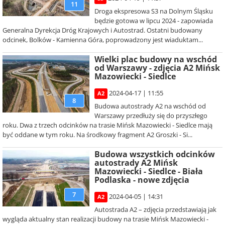
11
Droga ekspresowa S3 na Dolnym Śląsku
będzie gotowa w lipcu 2024 - zapowiada
Generalna Dyrekcja Dróg Krajowych i Autostrad. Ostatni budowany
odcinek, Bolków - Kamienna Góra, poprowadzony jest wiaduktam...
Wielki plac budowy na wschód
od Warszawy - zdjęcia A2 Mińsk
Mazowiecki - Siedlce
2024-04-17 | 11:55
A2
8
Budowa autostrady A2 na wschód od
Warszawy przedłuży się do przyszłego
roku. Dwa z trzech odcinków na trasie Mińsk Mazowiecki - Siedlce mają
być oddane w tym roku. Na środkowy fragment A2 Groszki - Si...
Budowa wszystkich odcinków
autostrady A2 Mińsk
Mazowiecki - Siedlce - Biała
Podlaska - nowe zdjęcia
7
2024-04-05 | 14:31
A2
Autostrada A2 – zdjęcia przedstawiają jak
wygląda aktualny stan realizacji budowy na trasie Mińsk Mazowiecki -