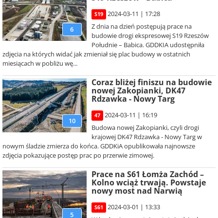
2024-03-11 | 17:28
S19
Z dnia na dzień postępują prace na
6
budowie drogi ekspresowej S19 Rzeszów
Południe – Babica. GDDKIA udostępniła
zdjęcia na których widać jak zmieniał się plac budowy w ostatnich
miesiącach w pobliżu wę...
Coraz bliżej finiszu na budowie
nowej Zakopianki, DK47
Rdzawka - Nowy Targ
2024-03-11 | 16:19
47
10
Budowa nowej Zakopianki, czyli drogi
krajowej DK47 Rdzawka - Nowy Targ w
nowym śladzie zmierza do końca. GDDKiA opublikowała najnowsze
zdjęcia pokazujące postęp prac po przerwie zimowej.
Prace na S61 Łomża Zachód –
Kolno wciąż trwają. Powstaje
nowy most nad Narwią
2024-03-01 | 13:33
S61
5