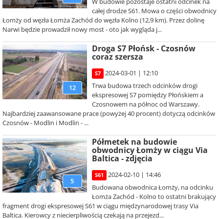
W budowie pozostaje ostatni odcinek na
całej drodze S61. Mowa o części obwodnicy
Łomży od węzła Łomża Zachód do węzła Kolno (12,9 km). Przez dolinę
Narwi będzie prowadził nowy most - oto jak wygląda j...
Droga S7 Płońsk - Czosnów
coraz szersza
2024-03-01 | 12:10
S7
Trwa budowa trzech odcinków drogi
12
ekspresowej S7 pomiędzy Płońskiem a
Czosnowem na północ od Warszawy.
Najbardziej zaawansowane prace (powyżej 40 procent) dotyczą odcinków
Czosnów - Modlin i Modlin - ...
Półmetek na budowie
obwodnicy Łomży w ciągu Via
Baltica - zdjęcia
2024-02-10 | 14:46
S61
5
Budowana obwodnica Łomży, na odcinku
Łomża Zachód - Kolno to ostatni brakujący
fragment drogi ekspresowej S61 w ciągu międzynarodowej trasy Via
Baltica. Kierowcy z niecierpliwością czekają na przejezd...