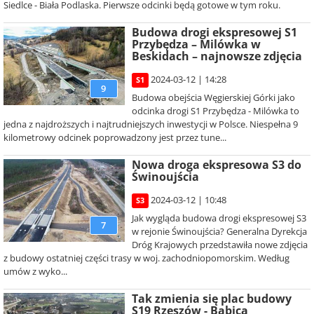
Siedlce - Biała Podlaska. Pierwsze odcinki będą gotowe w tym roku.
Budowa drogi ekspresowej S1
Przybędza – Milówka w
Beskidach – najnowsze zdjęcia
2024-03-12 | 14:28
S1
9
Budowa obejścia Węgierskiej Górki jako
odcinka drogi S1 Przybędza - Milówka to
jedna z najdroższych i najtrudniejszych inwestycji w Polsce. Niespełna 9
kilometrowy odcinek poprowadzony jest przez tune...
Nowa droga ekspresowa S3 do
Świnoujścia
2024-03-12 | 10:48
S3
Jak wygląda budowa drogi ekspresowej S3
7
w rejonie Świnoujścia? Generalna Dyrekcja
Dróg Krajowych przedstawiła nowe zdjęcia
z budowy ostatniej części trasy w woj. zachodniopomorskim. Według
umów z wyko...
Tak zmienia się plac budowy
S19 Rzeszów - Babica