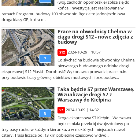
(woj. zachodniopomorskie) zbliża się do
końca. Inwestycja jest realizowana w
ramach Programu budowy 100 obwodnic. Będzie to jednojezdniowa
droga klasy GP, która o...
Prace na obwodnicy Chełma w
ciągu drogi S12 - nowe zdjęcia z
budowy
2024-10-29 | 10:57
S12
7
Co słychać na budowie obwodnicy Chełma,
pierwszego budowanego odcinka drogi
ekspresowej S12 Piaski - Dorohusk? Wykonawca prowadzi prace m.in.
przy budowie trasy głównej, obiektów mostowych i przebudow...
Taka będzie S7 przez Warszawę.
Wizualizacje drogi S7 z
Warszawy do Kiełpina
2024-10-09 | 14:32
S7
8
Droga ekspresowa S7 Kiełpin - Warszawa
będzie miała przekrój dwujezdniowy po
trzy pasy ruchu w każdym kierunku, a w niektórych miejscach nawet
cztery. Trasa licząca od. 13 km pobiegnie częściowo w dwó...