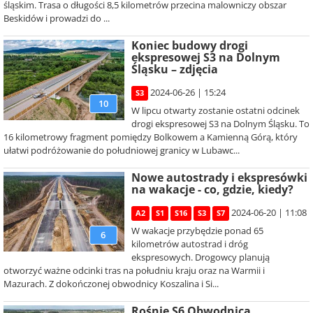
śląskim. Trasa o długości 8,5 kilometrów przecina malowniczy obszar
Beskidów i prowadzi do ...
Koniec budowy drogi
ekspresowej S3 na Dolnym
Śląsku – zdjęcia
2024-06-26 | 15:24
S3
10
W lipcu otwarty zostanie ostatni odcinek
drogi ekspresowej S3 na Dolnym Śląsku. To
16 kilometrowy fragment pomiędzy Bolkowem a Kamienną Górą, który
ułatwi podróżowanie do południowej granicy w Lubawc...
Nowe autostrady i ekspresówki
na wakacje - co, gdzie, kiedy?
2024-06-20 | 11:08
A2
S1
S16
S3
S7
W wakacje przybędzie ponad 65
6
kilometrów autostrad i dróg
ekspresowych. Drogowcy planują
otworzyć ważne odcinki tras na południu kraju oraz na Warmii i
Mazurach. Z dokończonej obwodnicy Koszalina i Si...
Rośnie S6 Obwodnica