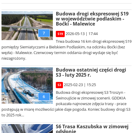
Budowa drogi ekspresowej S19
w województwie podlaskim -
Boćki - Malewice
7
2026-05-13 | 17:44
S19
Trwa budowa 16 km drogi ekspresowej S19
pomiędzy Siemiatyczami a Bielskiem Podlaskim, na odcinku Boćki (bez
węzła) - Malewice. Czerwcowy termin oddania drogi wydaje się być
niezagrożony.
Budowa ostatniej części drogi
S3 - luty 2025 r.
2025-02-23 | 15:25
S3
Budowa drogi ekspresowej S3 Troszyn -
6
Świnoujście w zimowej scenerii. GDDKIA
pokazała najnowsze zdjęcia trasy - prace
postępują w miarę możliwości jakie daje pogoda. Koniec budowy drogi S3
to 2025 rok...
S6 Trasa Kaszubska w zimowej
odsłonie