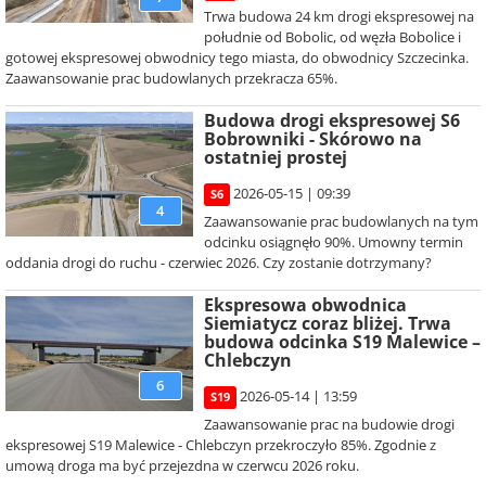
Trwa budowa 24 km drogi ekspresowej na
południe od Bobolic, od węzła Bobolice i
gotowej ekspresowej obwodnicy tego miasta, do obwodnicy Szczecinka.
Zaawansowanie prac budowlanych przekracza 65%.
Budowa drogi ekspresowej S6
Bobrowniki - Skórowo na
ostatniej prostej
2026-05-15 | 09:39
S6
4
Zaawansowanie prac budowlanych na tym
odcinku osiągnęło 90%. Umowny termin
oddania drogi do ruchu - czerwiec 2026. Czy zostanie dotrzymany?
Ekspresowa obwodnica
Siemiatycz coraz bliżej. Trwa
budowa odcinka S19 Malewice –
Chlebczyn
6
2026-05-14 | 13:59
S19
Zaawansowanie prac na budowie drogi
ekspresowej S19 Malewice - Chlebczyn przekroczyło 85%. Zgodnie z
umową droga ma być przejezdna w czerwcu 2026 roku.