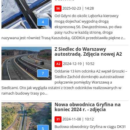
2025-02-23 | 14:28
S6
Od Gdyni do okolic Lęborka kierowcy
mogą dojechać wygodną drogą
4
ekspresową S6. Dwujezdniowa, po dwa
pasy ruchu w każdą stronę, droga
nazywana jest również Trasą Kaszubską. GDDKIA przedstawiła piękne z...
Z Siedlec do Warszawy
autostradą. Zdjęcia nowej A2
2024-12-19 | 10:52
A2
Oddanie 13 km odcinka A2 węzeł Groszki –
7
Siedlce Zachód domknęło autostradowe
połączenie pomiędzy Warszawą a
Siedlcami. Oto jak wygląda ostatni z trzech odcinków realizowanych w
ramach budowy trasy po...
Nowa obwodnica Gryfina na
koniec 2024 r. - zdjęcia
2024-11-08 | 10:12
31
Budowa obwodnicy Gryfina w ciągu DK31
5