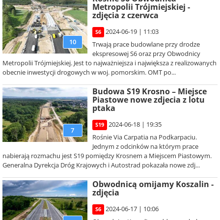
Metropolii Trójmiejskiej -
zdjęcia z czerwca
2024-06-19 | 11:03
S6
10
Trwają prace budowlane przy drodze
ekspresowej S6 oraz przy Obwodnicy
Metropolii Trójmiejskiej. Jest to najważniejsza i największa z realizowanych
obecnie inwestycji drogowych w woj. pomorskim. OMT po...
Budowa S19 Krosno – Miejsce
Piastowe nowe zdjecia z lotu
ptaka
2024-06-18 | 19:35
S19
7
Rośnie Via Carpatia na Podkarpaciu.
Jednym z odcinków na którym prace
nabierają rozmachu jest S19 pomiędzy Krosnem a Miejscem Piastowym.
Generalna Dyrekcja Dróg Krajowych i Autostrad pokazała nowe zdj...
Obwodnicą omijamy Koszalin -
zdjęcia
2024-06-17 | 10:06
S6