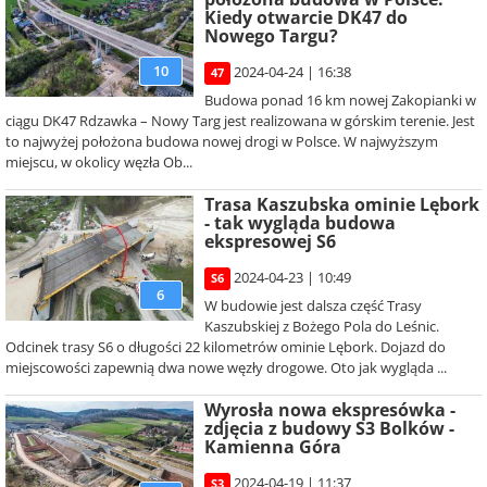
Kiedy otwarcie DK47 do
Nowego Targu?
10
2024-04-24 | 16:38
47
Budowa ponad 16 km nowej Zakopianki w
ciągu DK47 Rdzawka – Nowy Targ jest realizowana w górskim terenie. Jest
to najwyżej położona budowa nowej drogi w Polsce. W najwyższym
miejscu, w okolicy węzła Ob...
Trasa Kaszubska ominie Lębork
- tak wygląda budowa
ekspresowej S6
2024-04-23 | 10:49
S6
6
W budowie jest dalsza część Trasy
Kaszubskiej z Bożego Pola do Leśnic.
Odcinek trasy S6 o długości 22 kilometrów ominie Lębork. Dojazd do
miejscowości zapewnią dwa nowe węzły drogowe. Oto jak wygląda ...
Wyrosła nowa ekspresówka -
zdjęcia z budowy S3 Bolków -
Kamienna Góra
2024-04-19 | 11:37
S3