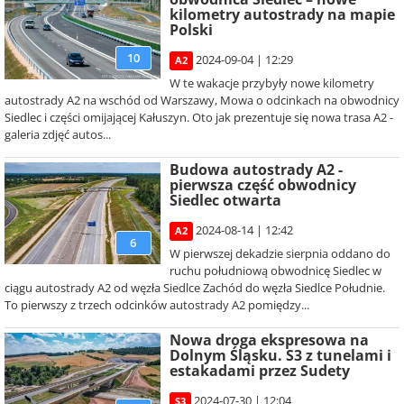
kilometry autostrady na mapie
Polski
10
2024-09-04 | 12:29
A2
W te wakacje przybyły nowe kilometry
autostrady A2 na wschód od Warszawy, Mowa o odcinkach na obwodnicy
Siedlec i części omijającej Kałuszyn. Oto jak prezentuje się nowa trasa A2 -
galeria zdjęć autos...
Budowa autostrady A2 -
pierwsza część obwodnicy
Siedlec otwarta
2024-08-14 | 12:42
A2
6
W pierwszej dekadzie sierpnia oddano do
ruchu południową obwodnicę Siedlec w
ciągu autostrady A2 od węzła Siedlce Zachód do węzła Siedlce Południe.
To pierwszy z trzech odcinków autostrady A2 pomiędzy...
Nowa droga ekspresowa na
Dolnym Śląsku. S3 z tunelami i
estakadami przez Sudety
2024-07-30 | 12:04
S3