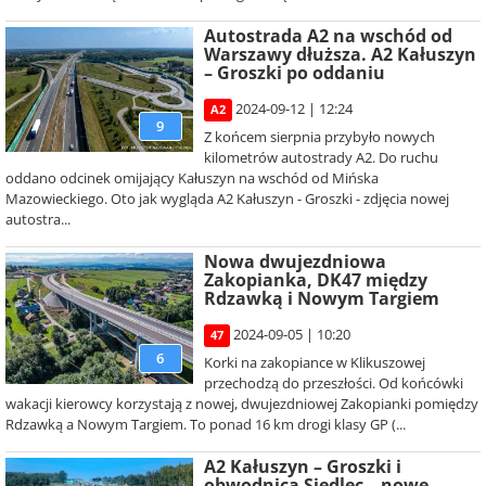
Autostrada A2 na wschód od
Warszawy dłuższa. A2 Kałuszyn
– Groszki po oddaniu
2024-09-12 | 12:24
A2
9
Z końcem sierpnia przybyło nowych
kilometrów autostrady A2. Do ruchu
oddano odcinek omijający Kałuszyn na wschód od Mińska
Mazowieckiego. Oto jak wygląda A2 Kałuszyn - Groszki - zdjęcia nowej
autostra...
Nowa dwujezdniowa
Zakopianka, DK47 między
Rdzawką i Nowym Targiem
2024-09-05 | 10:20
47
6
Korki na zakopiance w Klikuszowej
przechodzą do przeszłości. Od końcówki
wakacji kierowcy korzystają z nowej, dwujezdniowej Zakopianki pomiędzy
Rdzawką a Nowym Targiem. To ponad 16 km drogi klasy GP (...
A2 Kałuszyn – Groszki i
obwodnica Siedlec – nowe