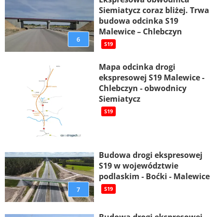
Siemiatycz coraz bliżej. Trwa
budowa odcinka S19
Malewice – Chlebczyn
6
S19
Mapa odcinka drogi
ekspresowej S19 Malewice -
Chlebczyn - obwodnicy
Siemiatycz
S19
Budowa drogi ekspresowej
S19 w województwie
podlaskim - Boćki - Malewice
7
S19