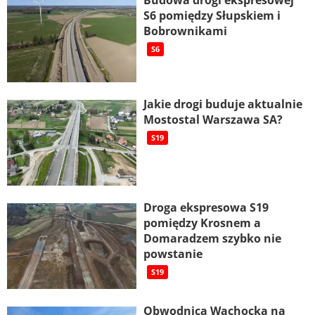
Budowa drogi ekspresowej
S6 pomiędzy Słupskiem i
Bobrownikami
S6
Jakie drogi buduje aktualnie
Mostostal Warszawa SA?
S19
Droga ekspresowa S19
pomiędzy Krosnem a
Domaradzem szybko nie
powstanie
S19
Obwodnica Wąchocka na