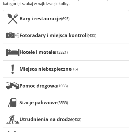
kategorię i szukaj w najbliższej okolicy.
Bary i restauracje
(695)
Fotoradary i miejsca kontroli
(435)
Hotele i motele
(13321)
Miejsca niebezpieczne
(16)
Pomoc drogowa
(1033)
Stacje paliwowe
(3533)
Utrudnienia na drodze
(452)