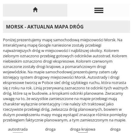
MORSK - AKTUALNA MAPA DRÓG
Poniżej prezentujemy mapę samochodową miejscowości Morsk. Na
interaktywną mapę Google naniesione zostały przebiegi
najważniejszych dróg w miejscowości i najbliższej okolicy. Kolorem
zielonym oznaczono przebieg gotowych odcinków autostrad. Kolorem
niebieskim oznaczono drogi ekspresowe. Kolorem czerwonym
oznaczone zostały drogi krajowe, a pomarańczowym drogi
wojewódzkie. Na mapie samochodowej prezentujemy zatem cały
istniejący system drogowy miejscowości Morsk. Autostrady i drogi
ekspresowe tworzą w Polsce sieć dróg szybkiego ruchu, która rozrasta
się z roku na rok. Linią przerywaną zaznaczono te odcinki tych ważnych
dróg, które są w budowie, a kropkami odcinki planowane. Zwracamy
uwagę na to, że wszystkie zamieszczone na mapie przebiegi mają
charakter wyłącznie orientacyjny i nie należy ich traktować jako
rzeczywiste przebiegi dróg, zwłaszcza dróg planowanych, bowiem w
dużym powiększeniu mapy mogą wystąpić znaczące różnice pomiędzy
przebiegiem faktycznie planowanym, a tym zamieszczonym na mapie.
autostrada
droga
droga krajowa
droga