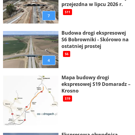
przejezdna w lipcu 2026 r.
S11
7
Budowa drogi ekspresowej
S6 Bobrowniki - Skórowo na
ostatniej prostej
S6
4
Mapa budowy drogi
ekspresowej S19 Domaradz –
Krosno
S19
Ekspresowa obwodnica